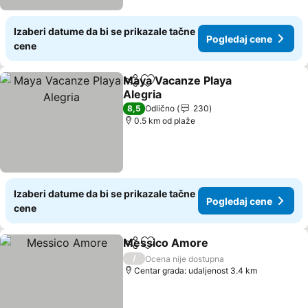
Izaberi datume da bi se prikazale tačne
Pogledaj cene
cene
Maya Vacanze Playa
Deli
Dodati u favorite
Alegria
Pogledaj cene
8,5
Odlično
230
0.5 km od plaže
Izaberi datume da bi se prikazale tačne
Pogledaj cene
cene
Messico Amore
Deli
Dodati u favorite
Pogledaj 
/
Ocena nije dostupna
Centar grada: udaljenost 3.4 km