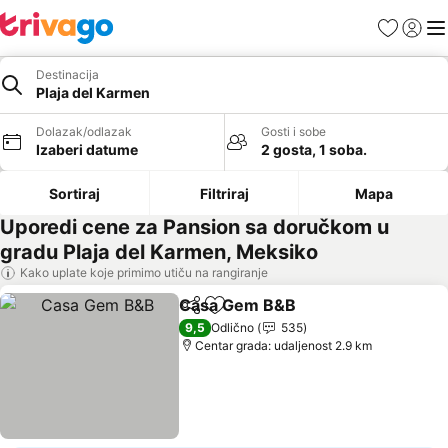
Favoriti
Prijavi
Men
Destinacija
Plaja del Karmen
Dolazak/odlazak
Gosti i sobe
Izaberi datume
2 gosta, 1 soba.
Sortiraj
Filtriraj
Mapa
Uporedi cene za Pansion sa doručkom u
gradu Plaja del Karmen, Meksiko
Kako uplate koje primimo utiču na rangiranje
Casa Gem B&B
Deli
Dodati u favorite
Pogledaj c
9,5
Odlično
535
Centar grada: udaljenost 2.9 km