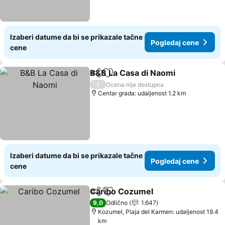
Izaberi datume da bi se prikazale tačne
Pogledaj cene
cene
B&B La Casa di Naomi
Deli
Dodati u favorite
Pogl
/
Ocena nije dostupna
Centar grada: udaljenost 1.2 km
Izaberi datume da bi se prikazale tačne
Pogledaj cene
cene
Caribo Cozumel
Deli
Dodati u favorite
Pogledaj 
9,0
Odlično
1.647
Kozumel, Plaja del Karmen: udaljenost 19.4
km