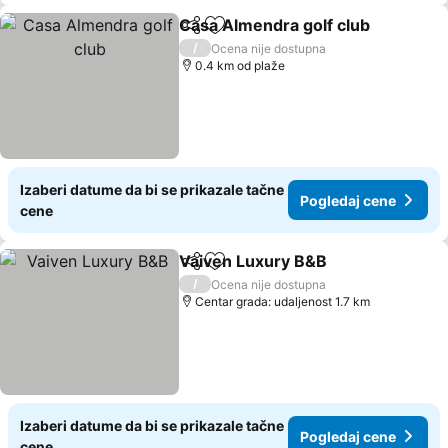
Casa Almendra golf club
Deli
Dodati u favorite
P
/
Ocena nije dostupna
0.4 km od plaže
Izaberi datume da bi se prikazale tačne
Pogledaj cene
cene
Vaiven Luxury B&B
Deli
Dodati u favorite
Pogleda
/
Ocena nije dostupna
Centar grada: udaljenost 1.7 km
Izaberi datume da bi se prikazale tačne
Pogledaj cene
cene