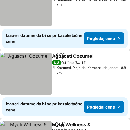
km
Izaberi datume da bi se prikazale tačne
Pogledaj cene
cene
Aguacatl Cozumel
Deli
Dodati u favorite
Pogleda
8,8
Odlično
19
Kozumel, Plaja del Karmen: udaljenost 18.8
km
Izaberi datume da bi se prikazale tačne
Pogledaj cene
cene
Myoli Wellness &
Deli
Dodati u favorite