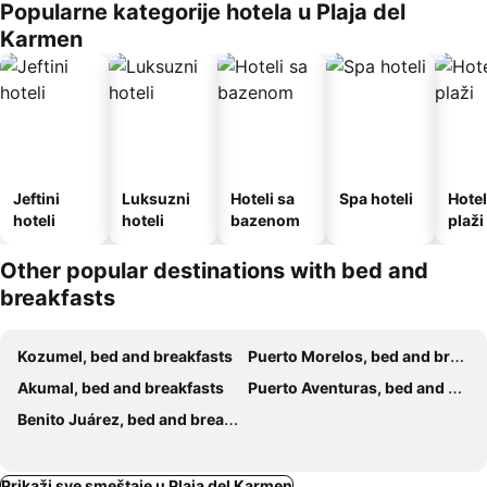
Popularne kategorije hotela u Plaja del
Karmen
Jeftini
Luksuzni
Hoteli sa
Spa hoteli
Hotel
hoteli
hoteli
bazenom
plaži
Other popular destinations with bed and
breakfasts
Kozumel, bed and breakfasts
Puerto Morelos, bed and breakfasts
Akumal, bed and breakfasts
Puerto Aventuras, bed and breakfasts
Benito Juárez, bed and breakfasts
Prikaži sve smeštaje u Plaja del Karmen