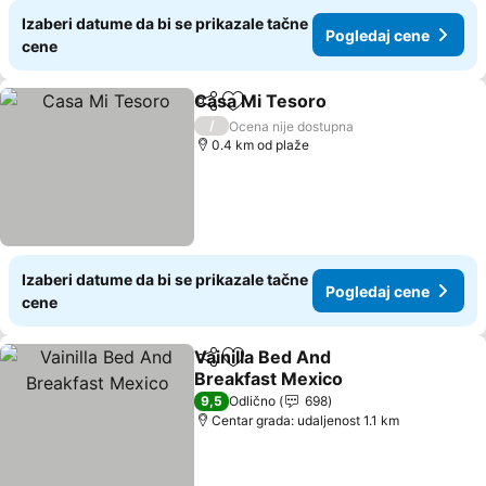
Izaberi datume da bi se prikazale tačne
Pogledaj cene
cene
Casa Mi Tesoro
Deli
Dodati u favorite
Pogledaj c
/
Ocena nije dostupna
0.4 km od plaže
Izaberi datume da bi se prikazale tačne
Pogledaj cene
cene
Vainilla Bed And
Deli
Dodati u favorite
Breakfast Mexico
Pogledaj cene
9,5
Odlično
698
Centar grada: udaljenost 1.1 km