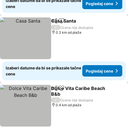
Izaberi datume da bi se prikazale tačne
Pogledaj cene
cene
Casa Santa
Deli
Dodati u favorite
Pogledaj cene
/
Ocena nije dostupna
0.3 km od plaže
Izaberi datume da bi se prikazale tačne
Pogledaj cene
cene
Dolce Vita Caribe Beach
Deli
Dodati u favorite
B&b
Pogledaj cene
/
Ocena nije dostupna
0.4 km od plaže