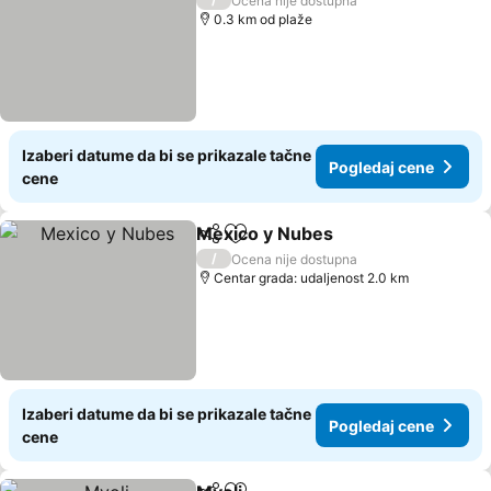
Ocena nije dostupna
0.3 km od plaže
Izaberi datume da bi se prikazale tačne
Pogledaj cene
cene
Mexico y Nubes
Deli
Dodati u favorite
Pogledaj 
/
Ocena nije dostupna
Centar grada: udaljenost 2.0 km
Izaberi datume da bi se prikazale tačne
Pogledaj cene
cene