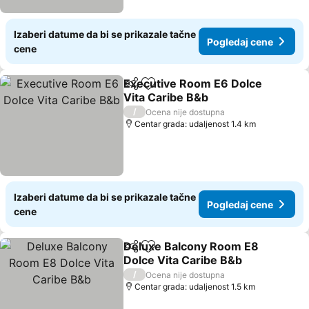
Izaberi datume da bi se prikazale tačne
Pogledaj cene
cene
Executive Room E6 Dolce
Deli
Dodati u favorite
Vita Caribe B&b
Pogledaj cene
/
Ocena nije dostupna
Centar grada: udaljenost 1.4 km
Izaberi datume da bi se prikazale tačne
Pogledaj cene
cene
Deluxe Balcony Room E8
Deli
Dodati u favorite
Dolce Vita Caribe B&b
Pogledaj cene
/
Ocena nije dostupna
Centar grada: udaljenost 1.5 km