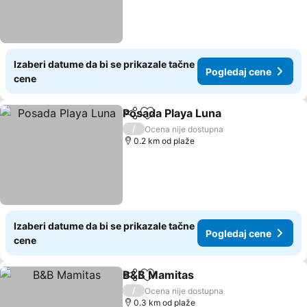
Izaberi datume da bi se prikazale tačne
Pogledaj cene
cene
Posada Playa Luna
Deli
Dodati u favorite
Pogleda
/
Ocena nije dostupna
0.2 km od plaže
Izaberi datume da bi se prikazale tačne
Pogledaj cene
cene
B&B Mamitas
Deli
Dodati u favorite
Pogledaj cen
/
Ocena nije dostupna
0.3 km od plaže