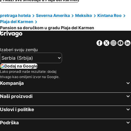
pretraga hotela
Severna Amerika
Meksiko
Kintana Roo
Plaja del Karmen
Pansion sa doručkom u gradu Plaja del Karmen
Facebook
Twitter
Insta
Yo
Izaberi svoju zemlju
Dodaj na Google
Lako pronađi naše rezultate: dodaj
trivago kao omiljeni izvor na Google.
Kompanija
Naši proizvodi
Uslovi i politike
Podrška