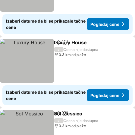
Izaberi datume da bi se prikazale tačne
Pogledaj cene
cene
Luxury House
Deli
Dodati u favorite
Pogledaj ce
/
Ocena nije dostupna
0.3 km od plaže
Izaberi datume da bi se prikazale tačne
Pogledaj cene
cene
Sol Messico
Deli
Dodati u favorite
Pogledaj cene
/
Ocena nije dostupna
0.3 km od plaže