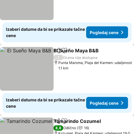
Izaberi datume da bi se prikazale tačne
Pogledaj cene
cene
El Sueño Maya B&B
Deli
Dodati u favorite
Pogled
/
Ocena nije dostupna
Punta Maroma, Plaja del Karmen: udaljenost
1.1 km
Izaberi datume da bi se prikazale tačne
Pogledaj cene
cene
Tamarindo Cozumel
Deli
Dodati u favorite
Pogle
8,8
Odlično
16
Kozumel, Plaja del Karmen: udaljenost 19.0