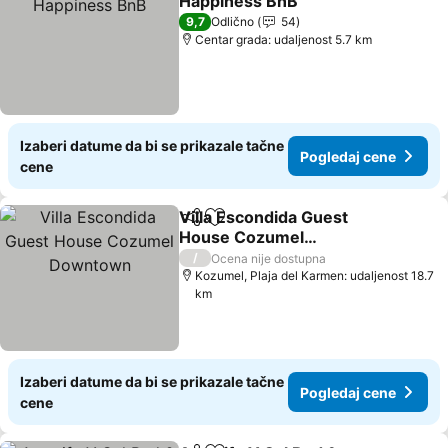
Happiness BnB
Pogledaj cene
9,7
Odlično
54
Centar grada: udaljenost 5.7 km
Izaberi datume da bi se prikazale tačne
Pogledaj cene
cene
Villa Escondida Guest
Deli
Dodati u favorite
House Cozumel
Downtown
Pogledaj cene
/
Ocena nije dostupna
Kozumel, Plaja del Karmen: udaljenost 18.7
km
Izaberi datume da bi se prikazale tačne
Pogledaj cene
cene