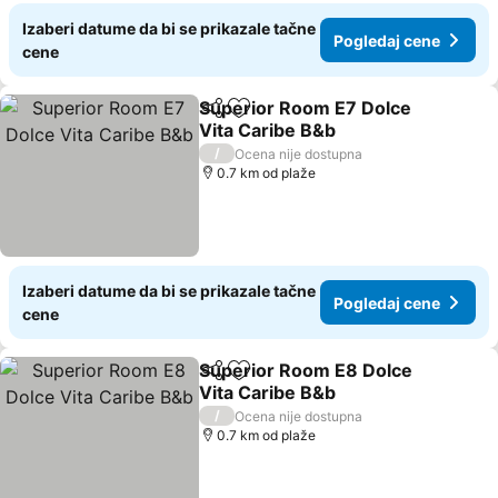
Izaberi datume da bi se prikazale tačne
Pogledaj cene
cene
Superior Room E7 Dolce
Deli
Dodati u favorite
Vita Caribe B&b
Pogledaj cene
/
Ocena nije dostupna
0.7 km od plaže
Izaberi datume da bi se prikazale tačne
Pogledaj cene
cene
Superior Room E8 Dolce
Deli
Dodati u favorite
Vita Caribe B&b
Pogledaj cene
/
Ocena nije dostupna
0.7 km od plaže