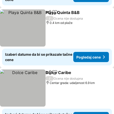
Playa Quinta B&B
Deli
Dodati u favorite
Pogledaj
/
Ocena nije dostupna
0.4 km od plaže
Izaberi datume da bi se prikazale tačne
Pogledaj cene
cene
Dolce Caribe
Deli
Dodati u favorite
Pogledaj cen
/
Ocena nije dostupna
Centar grada: udaljenost 6.9 km