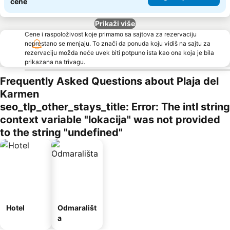
cene
Prikaži više
Cene i raspoloživost koje primamo sa sajtova za rezervaciju
neprestano se menjaju. To znači da ponuda koju vidiš na sajtu za
rezervaciju možda neće uvek biti potpuno ista kao ona koja je bila
prikazana na trivagu.
Frequently Asked Questions about Plaja del
Karmen
seo_tlp_other_stays_title: Error: The intl string
context variable "lokacija" was not provided
to the string "undefined"
Hotel
Odmarališt
a