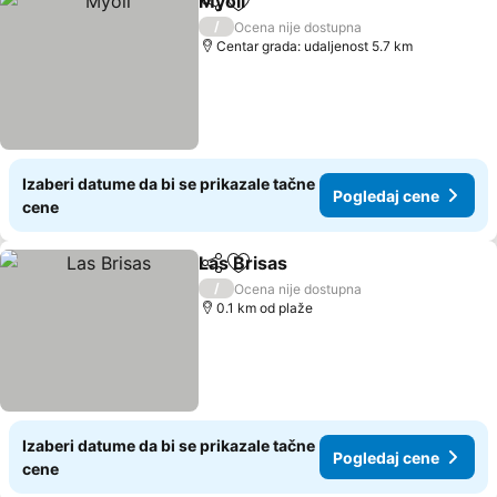
Myoli
Deli
Dodati u favorite
Pogledaj cene
/
Ocena nije dostupna
Centar grada: udaljenost 5.7 km
Izaberi datume da bi se prikazale tačne
Pogledaj cene
cene
Las Brisas
Deli
Dodati u favorite
Pogledaj cene
/
Ocena nije dostupna
0.1 km od plaže
Izaberi datume da bi se prikazale tačne
Pogledaj cene
cene