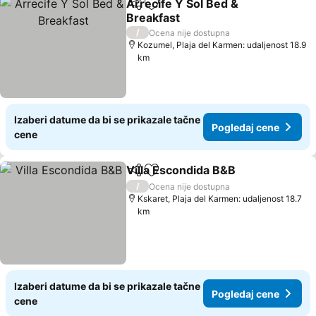
Arrecife Y Sol Bed &
Deli
Dodati u favorite
Breakfast
Pogledaj cene
/
Ocena nije dostupna
Kozumel, Plaja del Karmen: udaljenost 18.9
km
Izaberi datume da bi se prikazale tačne
Pogledaj cene
cene
Villa Escondida B&B
Deli
Dodati u favorite
Pogled
/
Ocena nije dostupna
Kskaret, Plaja del Karmen: udaljenost 18.7
km
Izaberi datume da bi se prikazale tačne
Pogledaj cene
cene