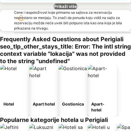
Prikaži više
Cene i raspoloživost koje primamo sa sajtova za rezervaciju
neprestano se menjaju. To znači da ponuda koju vidiš na sajtu za
rezervaciju možda neće uvek biti potpuno ista kao ona koja je bila
prikazana na trivagu.
Frequently Asked Questions about Perigiali
seo_tlp_other_stays_title: Error: The intl string
context variable "lokacija" was not provided
to the string "undefined"
Hotel
Apart hotel
Gostionica
Apart-
hotel
Popularne kategorije hotela u Perigiali