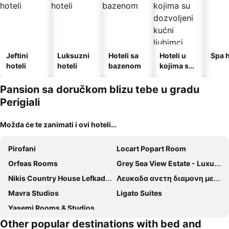
Jeftini
Luksuzni
Hoteli sa
Hoteli u
Spa h
hoteli
hoteli
bazenom
kojima su
dozvoljeni
kućni
Pansion sa doručkom blizu tebe u gradu
ljubimci
Perigiali
Možda će te zanimati i ovi hoteli…
Pirofani
Locart Popart Room
Orfeas Rooms
Grey Sea View Estate - Luxury Villas with Private Pool & Plunge Pool
Nikis Country House Lefkada Bnb Private Parking
Λευκαδα ανετη διαμονη με WiFi και μπαρμπεκιου κοντα στη φυση
Mavra Studios
Ligato Suites
Yasemi Rooms & Studios
Other popular destinations with bed and