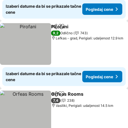
Izaberi datume da bi se prikazale tačne
Pogledaj cene
cene
Pirofani
Deli
Dodati u favorite
9,2
Odlično
743
Lefkas - grad, Perigiali: udaljenost 12.9 km
Izaberi datume da bi se prikazale tačne
Pogledaj cene
cene
Orfeas Rooms
Deli
Dodati u favorite
7,4
238
Vasiliki, Perigiali: udaljenost 14.5 km