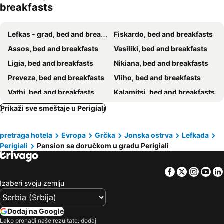
breakfasts
Lefkas - grad, bed and breakfasts
Fiskardo, bed and breakfasts
Assos, bed and breakfasts
Vasiliki, bed and breakfasts
Ligia, bed and breakfasts
Nikiana, bed and breakfasts
Preveza, bed and breakfasts
Vliho, bed and breakfasts
Vathi, bed and breakfasts
Kalamitsi, bed and breakfasts
Geni, bed and breakfasts
Prikaži sve smeštaje u Perigiali
pretraga hotela
Evropa
Grčka
Jonska ostrva
Lefkada
Perigiali
Pansion sa doručkom u gradu Perigiali
Facebook
Twitter
Insta
Yo
Izaberi svoju zemlju
Dodaj na Google
Lako pronađi naše rezultate: dodaj