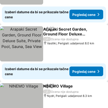
Izaberi datume da bi se prikazale tačne
Pogledaj cene
cene
Arapaki Secret Garden,
Deli
Dodati u favorite
Ground Floor Deluxe
Suite, Private Pool, Sauna,
/
Ocena nije dostupna
Sea View
Vasiliki, Perigiali: udaljenost 8.0 km
Izaberi datume da bi se prikazale tačne
Pogledaj cene
cene
NINEMO Village
Deli
Dodati u favorite
/
Ocena nije dostupna
Nydri, Perigiali: udaljenost 8.3 km