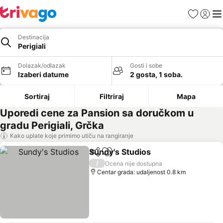
Favoriti
Prijavi
Men
Destinacija
Perigiali
Dolazak/odlazak
Gosti i sobe
Izaberi datume
2 gosta, 1 soba.
Sortiraj
Filtriraj
Mapa
Uporedi cene za Pansion sa doručkom u
gradu Perigiali, Grčka
Kako uplate koje primimo utiču na rangiranje
Sundy's Studios
Deli
Dodati u favorite
/
Ocena nije dostupna
Centar grada: udaljenost 0.8 km