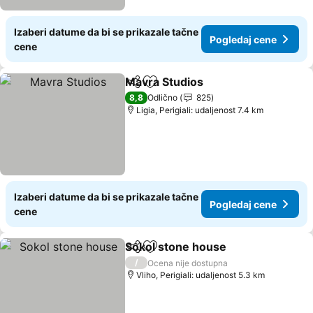
Izaberi datume da bi se prikazale tačne
Pogledaj cene
cene
Mavra Studios
Deli
Dodati u favorite
8,8
Odlično
825
Ligia, Perigiali: udaljenost 7.4 km
Izaberi datume da bi se prikazale tačne
Pogledaj cene
cene
Sokol stone house
Deli
Dodati u favorite
/
Ocena nije dostupna
Vliho, Perigiali: udaljenost 5.3 km