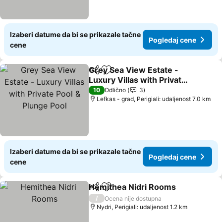
Izaberi datume da bi se prikazale tačne
Pogledaj cene
cene
Grey Sea View Estate -
Deli
Dodati u favorite
Luxury Villas with Private
Pool & Plunge Pool
10
Odlično
3
Lefkas - grad, Perigiali: udaljenost 7.0 km
Izaberi datume da bi se prikazale tačne
Pogledaj cene
cene
Hemithea Nidri Rooms
Deli
Dodati u favorite
/
Ocena nije dostupna
Nydri, Perigiali: udaljenost 1.2 km