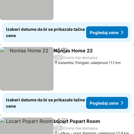
Izaberi datume da bi se prikazale tačne
Pogledaj cene
cene
Nontas Home 22
Deli
Dodati u favorite
/
Ocena nije dostupna
Kalamitsi, Perigiali: udaljenost 11.1 km
Izaberi datume da bi se prikazale tačne
Pogledaj cene
cene
Locart Popart Room
Deli
Dodati u favorite
/
Ocena nije dostupna
Lefkas - grad, Perigiali: udaljenost 12.6 km