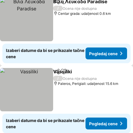
Βιλα Λευκαδα Paradise
Deli
Dodati u favorite
/
Ocena nije dostupna
Centar grada: udaljenost 0.6 km
Izaberi datume da bi se prikazale tačne
Pogledaj cene
cene
Vassiliki
Deli
Dodati u favorite
/
Ocena nije dostupna
Paleros, Perigiali: udaljenost 15.6 km
Izaberi datume da bi se prikazale tačne
Pogledaj cene
cene