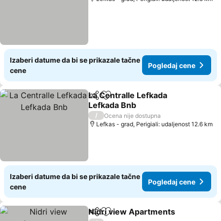
Izaberi datume da bi se prikazale tačne
Pogledaj cene
cene
La Centralle Lefkada
Deli
Dodati u favorite
Lefkada Bnb
/
Ocena nije dostupna
Lefkas - grad, Perigiali: udaljenost 12.6 km
Izaberi datume da bi se prikazale tačne
Pogledaj cene
cene
Nidri view Apartments
Deli
Dodati u favorite