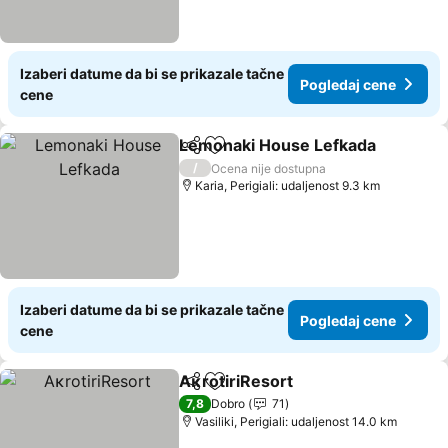
Izaberi datume da bi se prikazale tačne
Pogledaj cene
cene
Lemonaki House Lefkada
Deli
Dodati u favorite
/
Ocena nije dostupna
Karia, Perigiali: udaljenost 9.3 km
Izaberi datume da bi se prikazale tačne
Pogledaj cene
cene
AκrotiriResort
Deli
Dodati u favorite
7,8
Dobro
71
Vasiliki, Perigiali: udaljenost 14.0 km