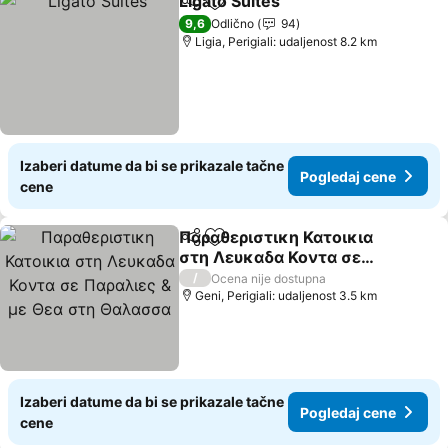
Ligato Suites
Deli
Dodati u favorite
9,6
Odlično
94
Ligia, Perigiali: udaljenost 8.2 km
Izaberi datume da bi se prikazale tačne
Pogledaj cene
cene
Παραθεριστικη Κατοικια
Deli
Dodati u favorite
στη Λευκαδα Κοντα σε
Παραλιες & με Θεα στη
/
Ocena nije dostupna
Θαλασσα
Geni, Perigiali: udaljenost 3.5 km
Izaberi datume da bi se prikazale tačne
Pogledaj cene
cene