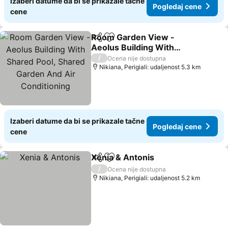
Izaberi datume da bi se prikazale tačne
Pogledaj cene
cene
Room Garden View -
Deli
Dodati u favorite
Aeolus Building With
Shared Pool, Shared
/
Ocena nije dostupna
Garden And Air
Nikiana, Perigiali: udaljenost 5.3 km
Conditioning
Izaberi datume da bi se prikazale tačne
Pogledaj cene
cene
Xenia & Antonis
Deli
Dodati u favorite
/
Ocena nije dostupna
Nikiana, Perigiali: udaljenost 5.2 km