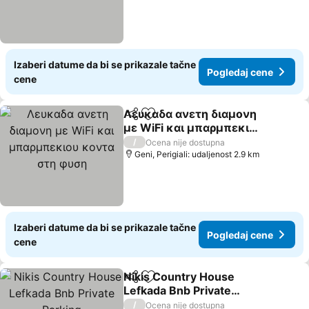
Izaberi datume da bi se prikazale tačne
Pogledaj cene
cene
Λευκαδα ανετη διαμονη
Deli
Dodati u favorite
με WiFi και μπαρμπεκιου
κοντα στη φυση
/
Ocena nije dostupna
Geni, Perigiali: udaljenost 2.9 km
Izaberi datume da bi se prikazale tačne
Pogledaj cene
cene
Nikis Country House
Deli
Dodati u favorite
Lefkada Bnb Private
Parking
/
Ocena nije dostupna