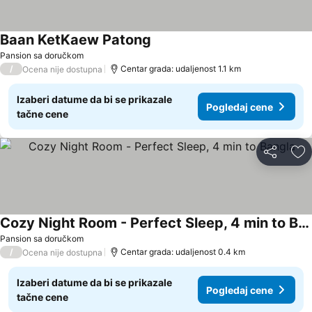
Baan KetKaew Patong
Pansion sa doručkom
/
Centar grada: udaljenost 1.1 km
Ocena nije dostupna
Izaberi datume da bi se prikazale
Pogledaj cene
tačne cene
Deli
Do
Cozy Night Room - Perfect Sleep, 4 min to Bangla
Pansion sa doručkom
/
Centar grada: udaljenost 0.4 km
Ocena nije dostupna
Izaberi datume da bi se prikazale
Pogledaj cene
tačne cene