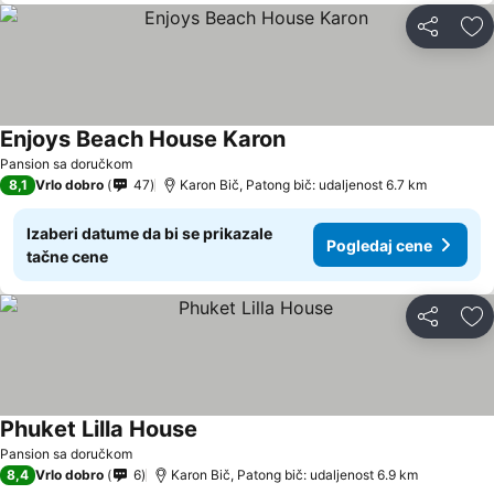
Deli
Do
Enjoys Beach House Karon
Pansion sa doručkom
8,1
Vrlo dobro
47
Karon Bič, Patong bič: udaljenost 6.7 km
Izaberi datume da bi se prikazale
Pogledaj cene
tačne cene
Deli
Do
Phuket Lilla House
Pansion sa doručkom
8,4
Vrlo dobro
6
Karon Bič, Patong bič: udaljenost 6.9 km