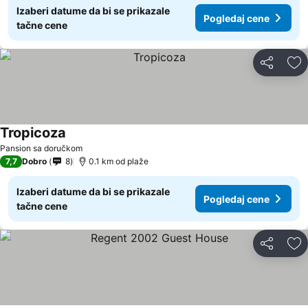
Izaberi datume da bi se prikazale
Pogledaj cene
tačne cene
Deli
Do
Tropicoza
Pansion sa doručkom
7,7
Dobro
8
0.1 km od plaže
Izaberi datume da bi se prikazale
Pogledaj cene
tačne cene
Deli
Do