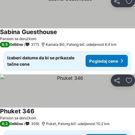
Deli
Do
Sabina Guesthouse
Pansion sa doručkom
8,5
Odlično
377
Kamala Bič, Patong bič: udaljenost 6.4 km
Izaberi datume da bi se prikazale
Pogledaj cene
tačne cene
Deli
Do
Phuket 346
Pansion sa doručkom
9,2
Odlično
309
Puket, Patong bič: udaljenost 10.2 km