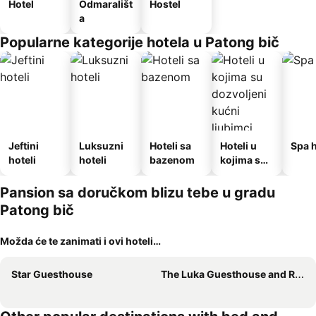
Hotel
Odmarališt
Hostel
a
Popularne kategorije hotela u Patong bič
Jeftini
Luksuzni
Hoteli sa
Hoteli u
Spa h
hoteli
hoteli
bazenom
kojima su
dozvoljeni
kućni
Pansion sa doručkom blizu tebe u gradu
ljubimci
Patong bič
Možda će te zanimati i ovi hoteli…
Star Guesthouse
The Luka Guesthouse and Restaurant