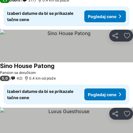
7,7
Dobro
317
0.4 km od plaže
Izaberi datume da bi se prikazale
Pogledaj cene
tačne cene
Deli
Do
Sino House Patong
Pansion sa doručkom
5,0
42
0.4 km od plaže
Izaberi datume da bi se prikazale
Pogledaj cene
tačne cene
Deli
Do