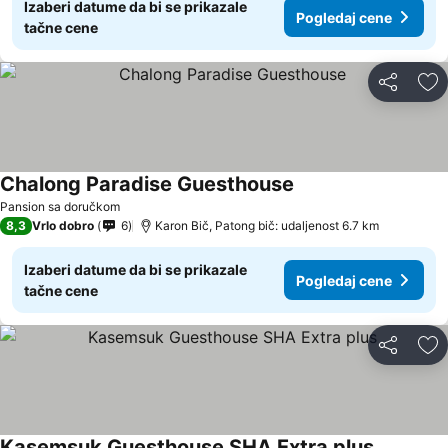
Izaberi datume da bi se prikazale
Pogledaj cene
tačne cene
Deli
Do
Chalong Paradise Guesthouse
Pansion sa doručkom
8,3
Vrlo dobro
6
Karon Bič, Patong bič: udaljenost 6.7 km
Izaberi datume da bi se prikazale
Pogledaj cene
tačne cene
Deli
Do
Kasemsuk Guesthouse SHA Extra plus