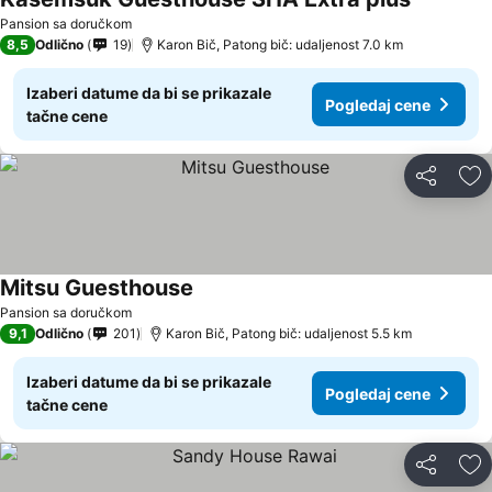
Pansion sa doručkom
8,5
Odlično
19
Karon Bič, Patong bič: udaljenost 7.0 km
Izaberi datume da bi se prikazale
Pogledaj cene
tačne cene
Deli
Do
Mitsu Guesthouse
Pansion sa doručkom
9,1
Odlično
201
Karon Bič, Patong bič: udaljenost 5.5 km
Izaberi datume da bi se prikazale
Pogledaj cene
tačne cene
Deli
Do