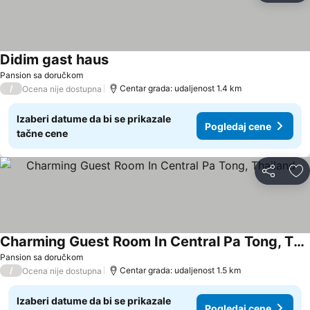
Didim gast haus
Pansion sa doručkom
/
Centar grada: udaljenost 1.4 km
Ocena nije dostupna
Izaberi datume da bi se prikazale
Pogledaj cene
tačne cene
Deli
Do
Charming Guest Room In Central Pa Tong, Thailand
Pansion sa doručkom
/
Centar grada: udaljenost 1.5 km
Ocena nije dostupna
Izaberi datume da bi se prikazale
Pogledaj cene