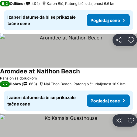
9,2
Odlično
402
Karon Bič, Patong bič: udaljenost 6.6 km
Izaberi datume da bi se prikazale
Pogledaj cene
tačne cene
Deli
Do
Aromdee at Naithon Beach
Pansion sa doručkom
7,7
Dobro
663
Nai Thon Beach, Patong bič: udaljenost 18.9 km
Izaberi datume da bi se prikazale
Pogledaj cene
tačne cene
Deli
Do