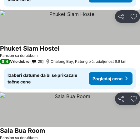
Deli
Do
Phuket Siam Hostel
Pansion sa doručkom
8,4
Vrlo dobro
29
Chalong Bay, Patong bič: udaljenost 6.9 km
Izaberi datume da bi se prikazale
Pogledaj cene
tačne cene
Deli
Do
Sala Bua Room
Pansion sa doručkom