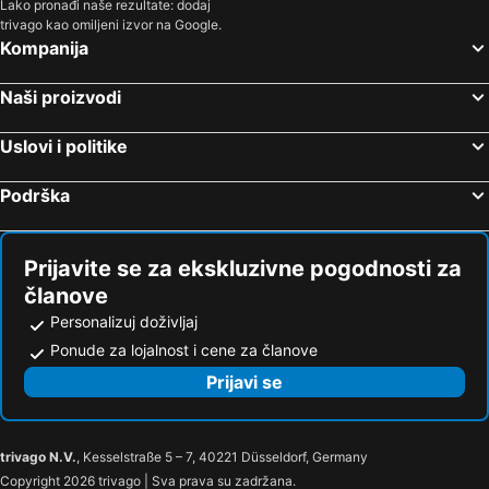
Lako pronađi naše rezultate: dodaj
trivago kao omiljeni izvor na Google.
Kompanija
Naši proizvodi
Uslovi i politike
Podrška
Prijavite se za ekskluzivne pogodnosti za
članove
Personalizuj doživljaj
Ponude za lojalnost i cene za članove
Prijavi se
trivago N.V.
, Kesselstraße 5 – 7, 40221 Düsseldorf, Germany
Copyright 2026 trivago | Sva prava su zadržana.