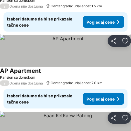
Pansion sa doručkom
/
Centar grada: udaljenost 1.5 km
Ocena nije dostupna
Izaberi datume da bi se prikazale
Pogledaj cene
tačne cene
Deli
Do
AP Apartment
Pansion sa doručkom
/
Centar grada: udaljenost 7.0 km
Ocena nije dostupna
Izaberi datume da bi se prikazale
Pogledaj cene
tačne cene
Deli
Do