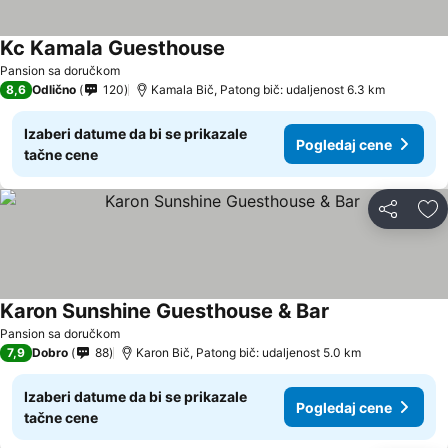
Kc Kamala Guesthouse
Pansion sa doručkom
8,6
Odlično
120
Kamala Bič, Patong bič: udaljenost 6.3 km
Izaberi datume da bi se prikazale
Pogledaj cene
tačne cene
Deli
Do
Karon Sunshine Guesthouse & Bar
Pansion sa doručkom
7,9
Dobro
88
Karon Bič, Patong bič: udaljenost 5.0 km
Izaberi datume da bi se prikazale
Pogledaj cene
tačne cene