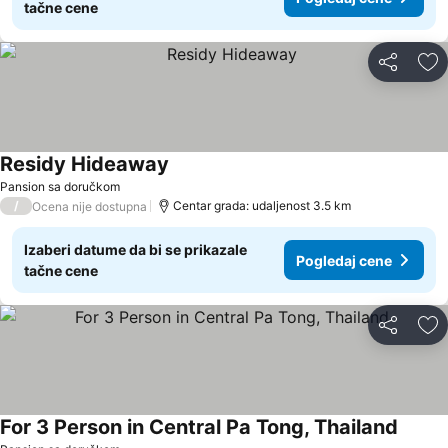
tačne cene
Deli
Do
Residy Hideaway
Pansion sa doručkom
/
Centar grada: udaljenost 3.5 km
Ocena nije dostupna
Izaberi datume da bi se prikazale
Pogledaj cene
tačne cene
Deli
Do
For 3 Person in Central Pa Tong, Thailand