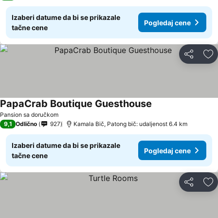
Izaberi datume da bi se prikazale
Pogledaj cene
tačne cene
Deli
Do
PapaCrab Boutique Guesthouse
Pansion sa doručkom
9,1
Odlično
927
Kamala Bič, Patong bič: udaljenost 6.4 km
Izaberi datume da bi se prikazale
Pogledaj cene
tačne cene
Deli
Do