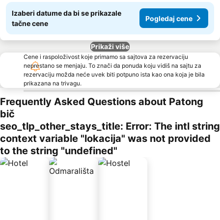
Izaberi datume da bi se prikazale
Pogledaj cene
tačne cene
Prikaži više
Cene i raspoloživost koje primamo sa sajtova za rezervaciju
neprestano se menjaju. To znači da ponuda koju vidiš na sajtu za
rezervaciju možda neće uvek biti potpuno ista kao ona koja je bila
prikazana na trivagu.
Frequently Asked Questions about Patong
bič
seo_tlp_other_stays_title: Error: The intl string
context variable "lokacija" was not provided
to the string "undefined"