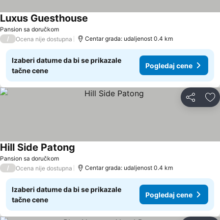
Luxus Guesthouse
Pansion sa doručkom
/
Centar grada: udaljenost 0.4 km
Ocena nije dostupna
Izaberi datume da bi se prikazale
Pogledaj cene
tačne cene
Deli
Do
Hill Side Patong
Pansion sa doručkom
/
Centar grada: udaljenost 0.4 km
Ocena nije dostupna
Izaberi datume da bi se prikazale
Pogledaj cene
tačne cene