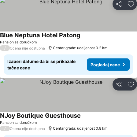
Deli
Do
Blue Neptuna Hotel Patong
Pansion sa doručkom
/
Centar grada: udaljenost 0.2 km
Ocena nije dostupna
Izaberi datume da bi se prikazale
Pogledaj cene
tačne cene
Deli
Do
NJoy Boutique Guesthouse
Pansion sa doručkom
/
Centar grada: udaljenost 0.8 km
Ocena nije dostupna