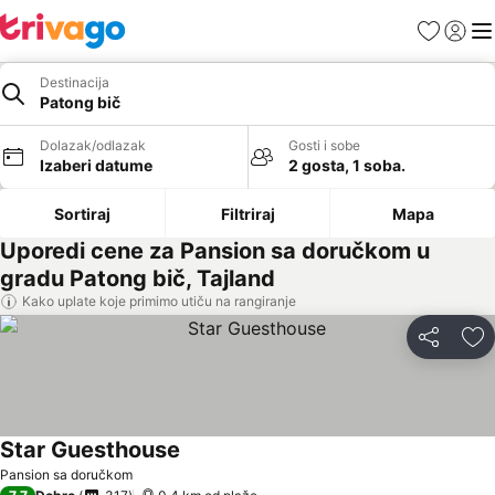
Favoriti
Prijavi
Men
Destinacija
Patong bič
Dolazak/odlazak
Gosti i sobe
Izaberi datume
2 gosta, 1 soba.
Sortiraj
Filtriraj
Mapa
Uporedi cene za Pansion sa doručkom u
gradu Patong bič, Tajland
Kako uplate koje primimo utiču na rangiranje
Deli
Do
Star Guesthouse
Pansion sa doručkom