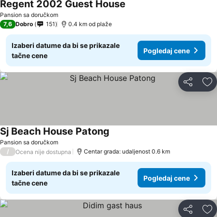
Regent 2002 Guest House
Pansion sa doručkom
7,6
Dobro
151
0.4 km od plaže
Izaberi datume da bi se prikazale
Pogledaj cene
tačne cene
Deli
Do
Sj Beach House Patong
Pansion sa doručkom
/
Centar grada: udaljenost 0.6 km
Ocena nije dostupna
Izaberi datume da bi se prikazale
Pogledaj cene
tačne cene
Deli
Do