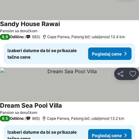
Sandy House Rawai
Pansion sa doručkom
8,9
Odlično
583
Cape Panwa, Patong bič: udaljenost 13.4 km
Izaberi datume da bi se prikazale
Pogledaj cene
tačne cene
Deli
Do
Dream Sea Pool Villa
Pansion sa doručkom
9,5
Odlično
965
Cape Panwa, Patong bič: udaljenost 13.2 km
Izaberi datume da bi se prikazale
Pogledaj cene
tačne cene