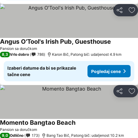
Deli
Do
Angus O'Tool's Irish Pub, Guesthouse
Pansion sa doručkom
8,3
Vrlo dobro
786
Karon Bič, Patong bič: udaljenost 4.9 km
Izaberi datume da bi se prikazale
Pogledaj cene
tačne cene
Deli
Do
Momento Bangtao Beach
Pansion sa doručkom
9,0
Odlično
173
Bang Tao Bič, Patong bič: udaljenost 10.2 km