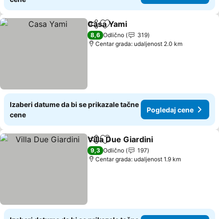
Casa Yami
Deli
Dodati u favorite
8,6
Odlično
319
Centar grada: udaljenost 2.0 km
Izaberi datume da bi se prikazale tačne
Pogledaj cene
cene
Villa Due Giardini
Deli
Dodati u favorite
9,3
Odlično
197
Centar grada: udaljenost 1.9 km