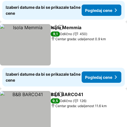
Izaberi datume da bi se prikazale tačne
Pogledaj cene
cene
Isola Memmia
Deli
Dodati u favorite
9,1
Odlično
450
Centar grada: udaljenost 0.9 km
Izaberi datume da bi se prikazale tačne
Pogledaj cene
cene
B&B BARCO41
Deli
Dodati u favorite
9,5
Odlično
126
Centar grada: udaljenost 11.6 km