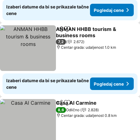
Izaberi datume da bi se prikazale tačne
Pogledaj cene
cene
ANMAN HHBB tourism &
Deli
Dodati u favorite
business rooms
7,2
2.672
Centar grada: udaljenost 1.0 km
Izaberi datume da bi se prikazale tačne
Pogledaj cene
cene
Casa Al Carmine
Deli
Dodati u favorite
8,6
Odlično
2.828
Centar grada: udaljenost 0.8 km