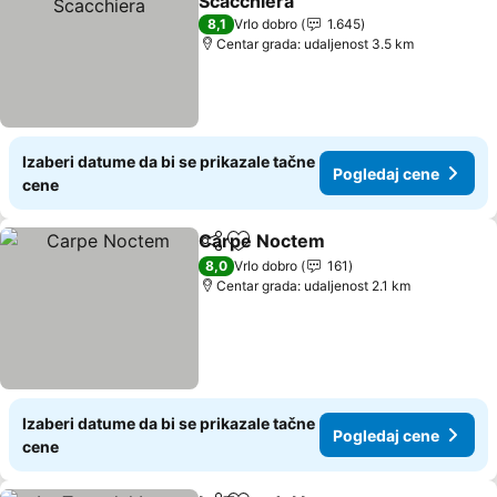
Scacchiera
8,1
Vrlo dobro
1.645
Centar grada: udaljenost 3.5 km
Izaberi datume da bi se prikazale tačne
Pogledaj cene
cene
Carpe Noctem
Deli
Dodati u favorite
8,0
Vrlo dobro
161
Centar grada: udaljenost 2.1 km
Izaberi datume da bi se prikazale tačne
Pogledaj cene
cene