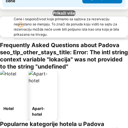
cene
Prikaži više
Cene i raspoloživost koje primamo sa sajtova za rezervaciju
neprestano se menjaju. To znači da ponuda koju vidiš na sajtu za
rezervaciju možda neće uvek biti potpuno ista kao ona koja je bila
prikazana na trivagu.
Frequently Asked Questions about Padova
seo_tlp_other_stays_title: Error: The intl string
context variable "lokacija" was not provided
to the string "undefined"
Hotel
Apart-
hotel
Popularne kategorije hotela u Padova