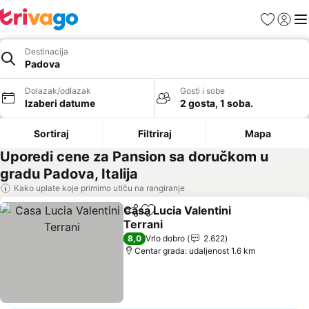
Favoriti
Prijavi
Men
Destinacija
Padova
Dolazak/odlazak
Gosti i sobe
Izaberi datume
2 gosta, 1 soba.
Sortiraj
Filtriraj
Mapa
Uporedi cene za Pansion sa doručkom u
gradu Padova, Italija
Kako uplate koje primimo utiču na rangiranje
Casa Lucia Valentini
Deli
Dodati u favorite
Terrani
8,0
Vrlo dobro
2.622
Centar grada: udaljenost 1.6 km