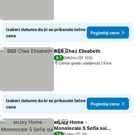
Izaberi datume da bi se prikazale tačne
Pogledaj cene
cene
B&B Chez Elisabeth
Deli
Dodati u favorite
9,7
Odlično
103
Centar grada: udaljenost 1.9 km
Izaberi datume da bi se prikazale tačne
Pogledaj cene
cene
enJoy Home -
Deli
Dodati u favorite
Monolocale S Sofia sui
tetti di Padova
7,8
Dobro
51