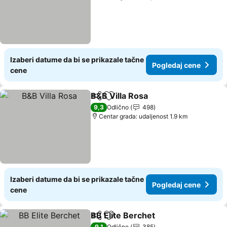
Izaberi datume da bi se prikazale tačne
Pogledaj cene
cene
B&B Villa Rosa
Deli
Dodati u favorite
9,3
Odlično
498
Centar grada: udaljenost 1.9 km
Izaberi datume da bi se prikazale tačne
Pogledaj cene
cene
BB Elite Berchet
Deli
Dodati u favorite
9,1
Odlično
385