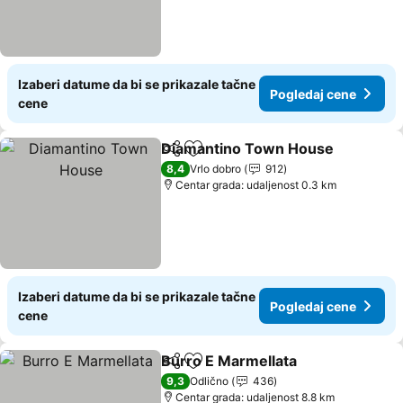
Izaberi datume da bi se prikazale tačne
Pogledaj cene
cene
Diamantino Town House
Deli
Dodati u favorite
8,4
Vrlo dobro
912
Centar grada: udaljenost 0.3 km
Izaberi datume da bi se prikazale tačne
Pogledaj cene
cene
Burro E Marmellata
Deli
Dodati u favorite
9,3
Odlično
436
Centar grada: udaljenost 8.8 km