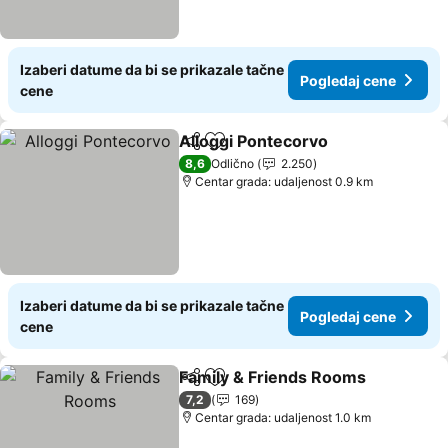
Izaberi datume da bi se prikazale tačne
Pogledaj cene
cene
Alloggi Pontecorvo
Deli
Dodati u favorite
8,6
Odlično
2.250
Centar grada: udaljenost 0.9 km
Izaberi datume da bi se prikazale tačne
Pogledaj cene
cene
Family & Friends Rooms
Deli
Dodati u favorite
7,2
169
Centar grada: udaljenost 1.0 km