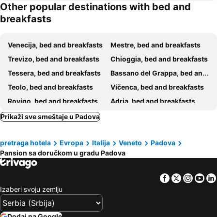
Other popular destinations with bed and
breakfasts
Venecija, bed and breakfasts
Mestre, bed and breakfasts
Trevizo, bed and breakfasts
Chioggia, bed and breakfasts
Tessera, bed and breakfasts
Bassano del Grappa, bed and breakfasts
Teolo, bed and breakfasts
Vičenca, bed and breakfasts
Rovigo, bed and breakfasts
Adria, bed and breakfasts
Codevigo, bed and breakfasts
Murano, bed and breakfasts
Prikaži sve smeštaje u Padova
Asolo, bed and breakfasts
Marostica, bed and breakfasts
pretraga hotela
Evropa
Italija
Veneto
Padova
Abano Terme, bed and breakfasts
Montegrotto Terme, bed and breakfasts
Pansion sa doručkom u gradu Padova
Torri di Quartesolo, bed and breakfasts
Quinto di Treviso, bed and breakfasts
Monselice, bed and breakfasts
Solagna, bed and breakfasts
Facebook
Twitter
Insta
Yo
Casale sul Sile, bed and breakfasts
Preganziol, bed and breakfasts
Izaberi svoju zemlju
Mira, bed and breakfasts
Silea, bed and breakfasts
Romano d'Ezzelino, bed and breakfasts
Mogliano Veneto, bed and breakfasts
Dodaj na Google