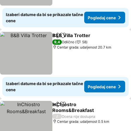
Izaberi datume da bi se prikazale tačne
Pogledaj cene
cene
B&B Villa Trotter
Deli
Dodati u favorite
9,4
Odlično
58
Centar grada: udaljenost 20.7 km
Izaberi datume da bi se prikazale tačne
Pogledaj cene
cene
InChiostro
Deli
Dodati u favorite
Rooms&Breakfast
/
Ocena nije dostupna
Centar grada: udaljenost 0.5 km