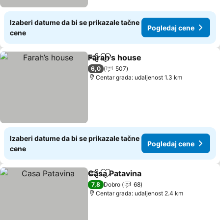
Izaberi datume da bi se prikazale tačne
Pogledaj cene
cene
Farah’s house
Deli
Dodati u favorite
6,0
507
Centar grada: udaljenost 1.3 km
Izaberi datume da bi se prikazale tačne
Pogledaj cene
cene
Casa Patavina
Deli
Dodati u favorite
7,8
Dobro
68
Centar grada: udaljenost 2.4 km