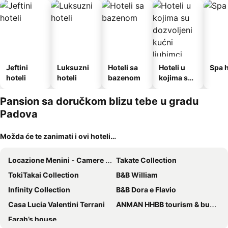
Jeftini
Luksuzni
Hoteli sa
Hoteli u
Spa h
hoteli
hoteli
bazenom
kojima su
dozvoljeni
kućni
Pansion sa doručkom blizu tebe u gradu
ljubimci
Padova
Možda će te zanimati i ovi hoteli…
Locazione Menini - Camere zona stazione
Takate Collection
TokiTakai Collection
B&B William
Infinity Collection
B&B Dora e Flavio
Casa Lucia Valentini Terrani
ANMAN HHBB tourism & business rooms
Farah’s house