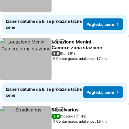
Izaberi datume da bi se prikazale tačne
Pogledaj cene
cene
Locazione Menini -
Deli
Dodati u favorite
Camere zona stazione
6,6
391
Centar grada: udaljenost 1.7 km
Izaberi datume da bi se prikazale tačne
Pogledaj cene
cene
Stradivarius
Deli
Dodati u favorite
9,8
Odlično
42
Centar grada: udaljenost 1.5 km