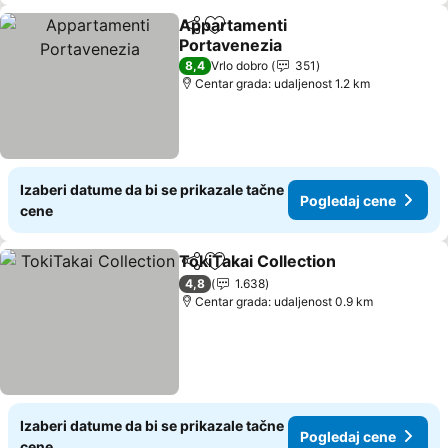
Appartamenti
Deli
Dodati u favorite
Portavenezia
8,4
Vrlo dobro
351
Centar grada: udaljenost 1.2 km
Izaberi datume da bi se prikazale tačne
Pogledaj cene
cene
TokiTakai Collection
Deli
Dodati u favorite
4,8
1.638
Centar grada: udaljenost 0.9 km
Izaberi datume da bi se prikazale tačne
Pogledaj cene
cene