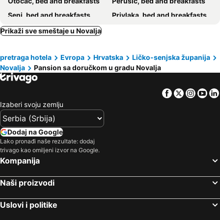
Otočac, bed and breakfasts
Perušić, bed and breakfasts
Senj, bed and breakfasts
Privlaka, bed and breakfasts
Lopar, bed and breakfasts
Vrsi, bed and breakfasts
Prikaži sve smeštaje u Novalja
Karlobag, bed and breakfasts
Nerezine, bed and breakfasts
pretraga hotela
Evropa
Hrvatska
Ličko-senjska županija
Banjol, bed and breakfasts
Barbat, bed and breakfasts
Novalja
Pansion sa doručkom u gradu Novalja
Supetarska Draga, bed and breakfasts
Metajna, bed and breakfasts
Facebook
Twitter
Insta
Yo
Izaberi svoju zemlju
Dodaj na Google
Lako pronađi naše rezultate: dodaj
trivago kao omiljeni izvor na Google.
Kompanija
Naši proizvodi
Uslovi i politike