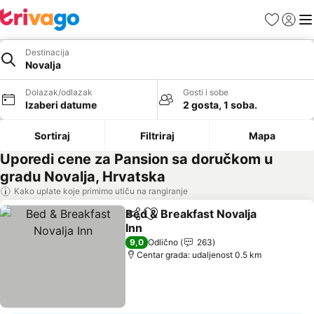
Favoriti
Prijavi
Men
Destinacija
Novalja
Dolazak/odlazak
Gosti i sobe
Izaberi datume
2 gosta, 1 soba.
Sortiraj
Filtriraj
Mapa
Uporedi cene za Pansion sa doručkom u
gradu Novalja, Hrvatska
Kako uplate koje primimo utiču na rangiranje
Bed & Breakfast Novalja
Deli
Dodati u favorite
Inn
Pogledaj cene
9,0
Odlično
263
Centar grada: udaljenost 0.5 km