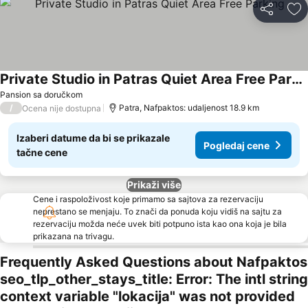
Deli
Do
Private Studio in Patras Quiet Area Free Parking
Pogledaj cene
Pansion sa doručkom
/
Patra, Nafpaktos: udaljenost 18.9 km
Ocena nije dostupna
Izaberi datume da bi se prikazale
Pogledaj cene
tačne cene
Prikaži više
Cene i raspoloživost koje primamo sa sajtova za rezervaciju
neprestano se menjaju. To znači da ponuda koju vidiš na sajtu za
rezervaciju možda neće uvek biti potpuno ista kao ona koja je bila
prikazana na trivagu.
Frequently Asked Questions about Nafpaktos
seo_tlp_other_stays_title: Error: The intl string
context variable "lokacija" was not provided