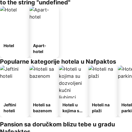
to the string "undefined"
Hotel
Apart-
hotel
Popularne kategorije hotela u Nafpaktos
Jeftini
Hoteli sa
Hoteli u
Hoteli na
Hotel
hoteli
bazenom
kojima su
plaži
park
dozvoljeni
kućni
Pansion sa doručkom blizu tebe u gradu
ljubimci
Nafpaktos