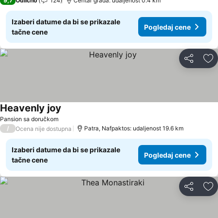
9,7
Odlično
124
Centar grada: udaljenost 0.4 km
Izaberi datume da bi se prikazale
Pogledaj cene
tačne cene
Deli
Do
Heavenly joy
Pogledaj cene
Pansion sa doručkom
/
Patra, Nafpaktos: udaljenost 19.6 km
Ocena nije dostupna
Izaberi datume da bi se prikazale
Pogledaj cene
tačne cene
Deli
Do