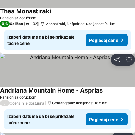
Thea Monastiraki
Pogledaj cene
Pansion sa doručkom
9,6
Odlično
192
Monastiraki, Nafpaktos: udaljenost 9.1 km
Izaberi datume da bi se prikazale
Pogledaj cene
tačne cene
Deli
Do
Andriana Mountain Home - Asprias
Pogledaj cene
Pansion sa doručkom
/
Centar grada: udaljenost 18.5 km
Ocena nije dostupna
Izaberi datume da bi se prikazale
Pogledaj cene
tačne cene