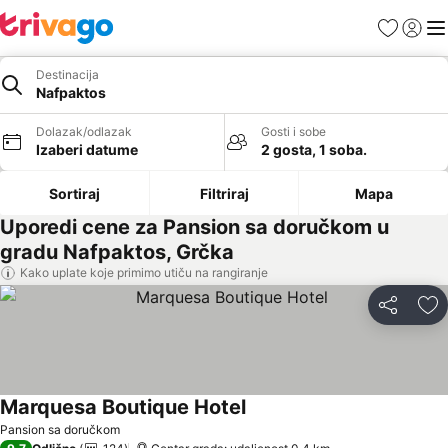
Favoriti
Prijavi
Men
Destinacija
Nafpaktos
Dolazak/odlazak
Gosti i sobe
Izaberi datume
2 gosta, 1 soba.
Sortiraj
Filtriraj
Mapa
Uporedi cene za Pansion sa doručkom u
gradu Nafpaktos, Grčka
Kako uplate koje primimo utiču na rangiranje
Deli
Do
Marquesa Boutique Hotel
Pogledaj cene
Pansion sa doručkom