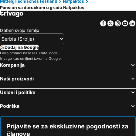
Mittelgriechisches Festland
Nafpaktos
Pansion sa doručkom u gradu Nafpaktos
Facebook
Twitter
Insta
Yo
Izaberi svoju zemlju
Dodaj na Google
Lako pronađi naše rezultate: dodaj
trivago kao omiljeni izvor na Google.
Kompanija
Naši proizvodi
Uslovi i politike
Podrška
Prijavite se za ekskluzivne pogodnosti za
članove