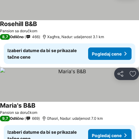
Rosehill B&B
Pansion sa doručkom
8,7
Odlično
466
Xagħra, Nadur: udaljenost 3.1 km
Izaberi datume da bi se prikazale
Pogledaj cene
tačne cene
Deli
Do
Maria's B&B
Pansion sa doručkom
9,7
Odlično
669
Għasri, Nadur: udaljenost 7.0 km
Izaberi datume da bi se prikazale
Pogledaj cene
tačne cene