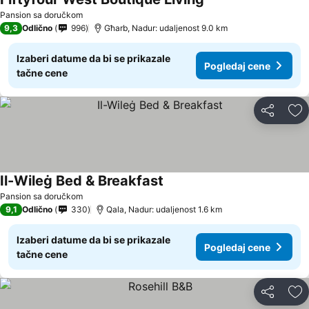
Pansion sa doručkom
9,3
Odlično
996
Għarb, Nadur: udaljenost 9.0 km
Izaberi datume da bi se prikazale
Pogledaj cene
tačne cene
Deli
Do
Il-Wileġ Bed & Breakfast
Pansion sa doručkom
9,1
Odlično
330
Qala, Nadur: udaljenost 1.6 km
Izaberi datume da bi se prikazale
Pogledaj cene
tačne cene
Deli
Do