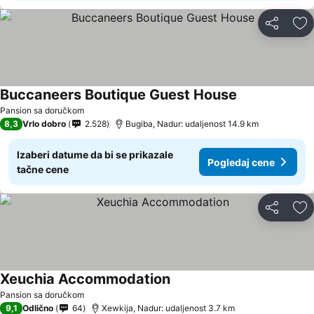
Deli
Do
Buccaneers Boutique Guest House
Pansion sa doručkom
8,3
Vrlo dobro
2.528
Bugiba, Nadur: udaljenost 14.9 km
Izaberi datume da bi se prikazale
Pogledaj cene
tačne cene
Deli
Do
Xeuchia Accommodation
Pansion sa doručkom
9,1
Odlično
64
Xewkija, Nadur: udaljenost 3.7 km