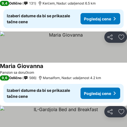
9,4
Odlično
131
Kerċem, Nadur: udaljenost 6.5 km
Izaberi datume da bi se prikazale
Pogledaj cene
tačne cene
Deli
Do
Maria Giovanna
Pansion sa doručkom
9,6
Odlično
566
Marsalforn, Nadur: udaljenost 4.2 km
Izaberi datume da bi se prikazale
Pogledaj cene
tačne cene
Deli
Do