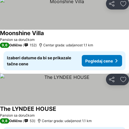
Deli
Do
Moonshine Villa
Pansion sa doručkom
9,6
Odlično
152
Centar grada: udaljenost 1.1 km
Izaberi datume da bi se prikazale
Pogledaj cene
tačne cene
Deli
Do
The LYNDEE HOUSE
Pansion sa doručkom
9,8
Odlično
53
Centar grada: udaljenost 1.1 km