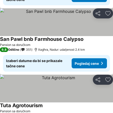
Deli
Do
San Pawl bnb Farmhouse Calypso
Pansion sa doručkom
9,8
Odlično
351
Xagħra, Nadur: udaljenost 2.4 km
Izaberi datume da bi se prikazale
Pogledaj cene
tačne cene
Deli
Do
Tuta Agrotourism
Pansion sa doručkom