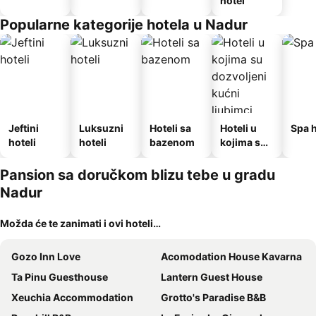
hotel
Popularne kategorije hotela u Nadur
Jeftini
Luksuzni
Hoteli sa
Hoteli u
Spa h
hoteli
hoteli
bazenom
kojima su
dozvoljeni
kućni
Pansion sa doručkom blizu tebe u gradu
ljubimci
Nadur
Možda će te zanimati i ovi hoteli…
Gozo Inn Love
Acomodation House Kavarna
Ta Pinu Guesthouse
Lantern Guest House
Xeuchia Accommodation
Grotto's Paradise B&B