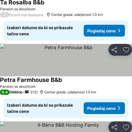
Ta Rosalba B&b
Pansion sa doručkom
/
Centar grada: udaljenost 1.0 km
Ocena nije dostupna
Izaberi datume da bi se prikazale
Pogledaj cene
tačne cene
Deli
Do
Petra Farmhouse B&b
Pansion sa doručkom
9,4
Odlično
212
Centar grada: udaljenost 1.0 km
Izaberi datume da bi se prikazale
Pogledaj cene
tačne cene
Deli
Do