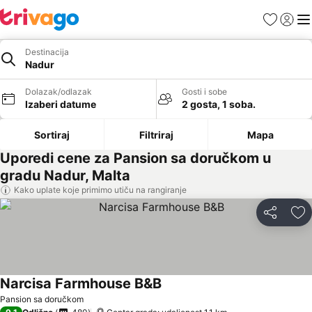
Favoriti
Prijavi
Men
Destinacija
Nadur
Dolazak/odlazak
Gosti i sobe
Izaberi datume
2 gosta, 1 soba.
Sortiraj
Filtriraj
Mapa
Uporedi cene za Pansion sa doručkom u
gradu Nadur, Malta
Kako uplate koje primimo utiču na rangiranje
Deli
Do
Narcisa Farmhouse B&B
Pansion sa doručkom