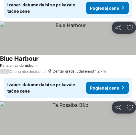
Izaberi datume da bi se prikazale
Pogledaj cene
tačne cene
Deli
Do
Blue Harbour
Pansion sa doručkom
/
Centar grada: udaljenost 1.2 km
Ocena nije dostupna
Izaberi datume da bi se prikazale
Pogledaj cene
tačne cene
Deli
Do