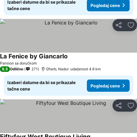
Izaberi datume da bi se prikazale
Pogledaj cene
tačne cene
Deli
Do
La Fenice by Giancarlo
Pansion sa doručkom
9,5
Odlično
271
Għarb, Nadur: udaljenost 4.6 km
Izaberi datume da bi se prikazale
Pogledaj cene
tačne cene
Deli
Do
Fiftyfour West Boutique Living