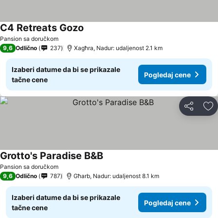
C4 Retreats Gozo
Pansion sa doručkom
9,6
Odlično
237
Xagħra, Nadur: udaljenost 2.1 km
Izaberi datume da bi se prikazale
Pogledaj cene
tačne cene
Deli
Do
Grotto's Paradise B&B
Pansion sa doručkom
9,6
Odlično
787
Għarb, Nadur: udaljenost 8.1 km
Izaberi datume da bi se prikazale
Pogledaj cene
tačne cene