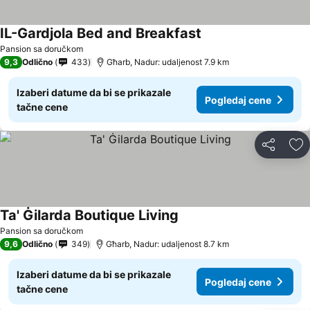
IL-Gardjola Bed and Breakfast
Pansion sa doručkom
9,3
Odlično
433
Għarb, Nadur: udaljenost 7.9 km
Izaberi datume da bi se prikazale
Pogledaj cene
tačne cene
Deli
Do
Ta' Ġilarda Boutique Living
Pansion sa doručkom
9,6
Odlično
349
Għarb, Nadur: udaljenost 8.7 km
Izaberi datume da bi se prikazale
Pogledaj cene
tačne cene