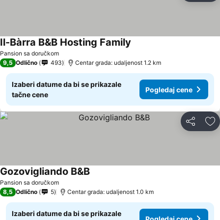
Il-Bàrra B&B Hosting Family
Pansion sa doručkom
9,5
Odlično
493
Centar grada: udaljenost 1.2 km
Izaberi datume da bi se prikazale
Pogledaj cene
tačne cene
Deli
Do
Gozovigliando B&B
Pansion sa doručkom
8,5
Odlično
5
Centar grada: udaljenost 1.0 km
Izaberi datume da bi se prikazale
Pogledaj cene