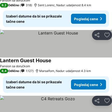
Pansion sa doručkom
9,2
Odlično
318
Sent Lorenc, Nadur: udaljenost 8.4 km
Izaberi datume da bi se prikazale
Pogledaj cene
tačne cene
Deli
Do
Lantern Guest House
Pansion sa doručkom
8,4
Odlično
1.127
Marsalforn, Nadur: udaljenost 4.3 km
Izaberi datume da bi se prikazale
Pogledaj cene
tačne cene
Deli
Do