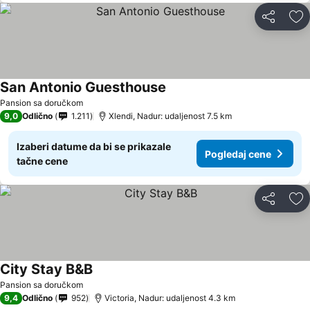
Deli
Do
San Antonio Guesthouse
Pansion sa doručkom
9,0
Odlično
1.211
Xlendi, Nadur: udaljenost 7.5 km
Izaberi datume da bi se prikazale
Pogledaj cene
tačne cene
Deli
Do
City Stay B&B
Pansion sa doručkom
9,4
Odlično
952
Victoria, Nadur: udaljenost 4.3 km