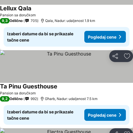
Lellux Qala
Pansion sa doručkom
9,3
Odlično
705
Qala, Nadur: udaljenost 1.9 km
Izaberi datume da bi se prikazale
Pogledaj cene
tačne cene
Deli
Do
Ta Pinu Guesthouse
Pansion sa doručkom
9,2
Odlično
992
Għarb, Nadur: udaljenost 7.5 km
Izaberi datume da bi se prikazale
Pogledaj cene
tačne cene