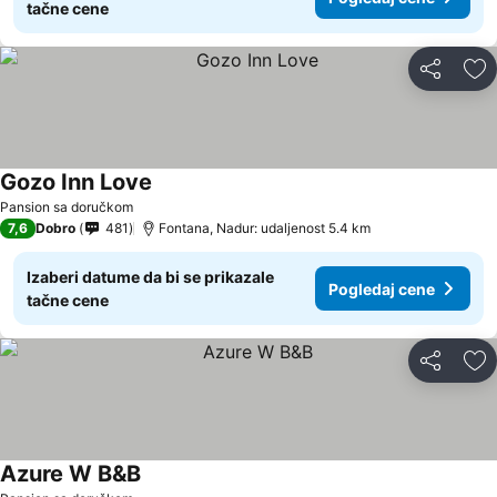
tačne cene
Deli
Do
Gozo Inn Love
Pansion sa doručkom
7,6
Dobro
481
Fontana, Nadur: udaljenost 5.4 km
Izaberi datume da bi se prikazale
Pogledaj cene
tačne cene
Deli
Do
Azure W B&B