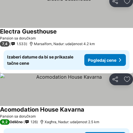
Deli
Do
Electra Guesthouse
Pansion sa doručkom
7,4
1.533
Marsalforn, Nadur: udaljenost 4.2 km
Izaberi datume da bi se prikazale
Pogledaj cene
tačne cene
Deli
Do
Acomodation House Kavarna
Pansion sa doručkom
9,2
Odlično
126
Xagħra, Nadur: udaljenost 2.5 km