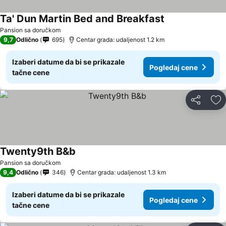
Ta' Dun Martin Bed and Breakfast
Pansion sa doručkom
9,7
Odlično
695
Centar grada: udaljenost 1.2 km
Izaberi datume da bi se prikazale
Pogledaj cene
tačne cene
Deli
Do
Twenty9th B&b
Pansion sa doručkom
9,4
Odlično
346
Centar grada: udaljenost 1.3 km
Izaberi datume da bi se prikazale
Pogledaj cene
tačne cene