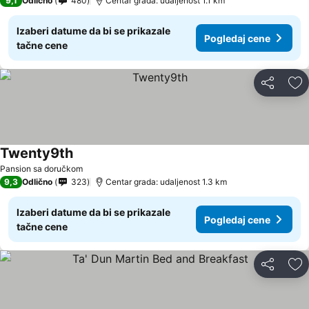
9,1
Odlično
480
Centar grada: udaljenost 1.1 km
Izaberi datume da bi se prikazale
Pogledaj cene
tačne cene
Deli
Do
Twenty9th
Pansion sa doručkom
9,3
Odlično
323
Centar grada: udaljenost 1.3 km
Izaberi datume da bi se prikazale
Pogledaj cene
tačne cene
Deli
Do