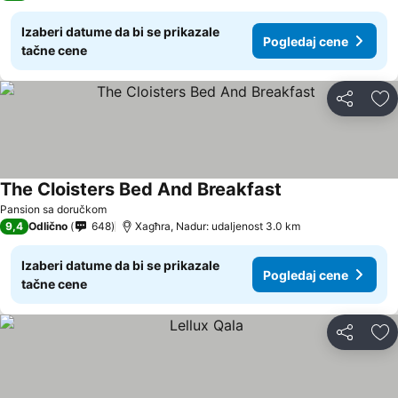
Izaberi datume da bi se prikazale
Pogledaj cene
tačne cene
Deli
Do
The Cloisters Bed And Breakfast
Pansion sa doručkom
9,4
Odlično
648
Xagħra, Nadur: udaljenost 3.0 km
Izaberi datume da bi se prikazale
Pogledaj cene
tačne cene
Deli
Do