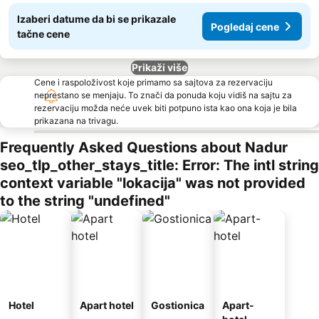
Izaberi datume da bi se prikazale
Pogledaj cene
tačne cene
Prikaži više
Cene i raspoloživost koje primamo sa sajtova za rezervaciju
neprestano se menjaju. To znači da ponuda koju vidiš na sajtu za
rezervaciju možda neće uvek biti potpuno ista kao ona koja je bila
prikazana na trivagu.
Frequently Asked Questions about Nadur
seo_tlp_other_stays_title: Error: The intl string
context variable "lokacija" was not provided
to the string "undefined"
Hotel
Apart hotel
Gostionica
Apart-