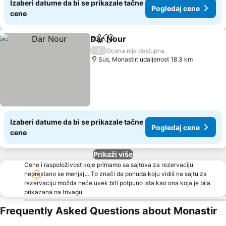
Izaberi datume da bi se prikazale tačne
Pogledaj cene
cene
Dar Nour
Deli
Dodati u favorite
/
Ocena nije dostupna
Sus, Monastir: udaljenost 18.3 km
Izaberi datume da bi se prikazale tačne
Pogledaj cene
cene
Prikaži više
Cene i raspoloživost koje primamo sa sajtova za rezervaciju
neprestano se menjaju. To znači da ponuda koju vidiš na sajtu za
rezervaciju možda neće uvek biti potpuno ista kao ona koja je bila
prikazana na trivagu.
Frequently Asked Questions about Monastir