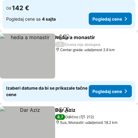
142 €
Od
Pogledaj cene sa
4 sajta
Pogledaj cene
hedia a monastir
Deli
Dodati u favorite
/
Ocena nije dostupna
Centar grada: udaljenost 2.6 km
Izaberi datume da bi se prikazale tačne
Pogledaj cene
cene
Dar Aziz
Deli
Dodati u favorite
8,7
Odlično
212
Sus, Monastir: udaljenost 18.2 km