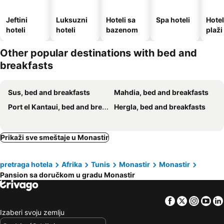
Jeftini
Luksuzni
Hoteli sa
Spa hoteli
Hotel
hoteli
hoteli
bazenom
plaži
Other popular destinations with bed and
breakfasts
Sus, bed and breakfasts
Mahdia, bed and breakfasts
Port el Kantaui, bed and breakfasts
Hergla, bed and breakfasts
Prikaži sve smeštaje u Monastir
pretraga hotela
Afrika
Tunis
Monastir
Monastir
Pansion sa doručkom u gradu Monastir
Facebook
Twitter
Insta
Yo
Izaberi svoju zemlju