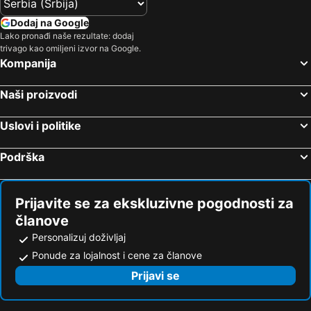
Dodaj na Google
Lako pronađi naše rezultate: dodaj
trivago kao omiljeni izvor na Google.
Kompanija
Naši proizvodi
Uslovi i politike
Podrška
Prijavite se za ekskluzivne pogodnosti za
članove
Personalizuj doživljaj
Ponude za lojalnost i cene za članove
Prijavi se