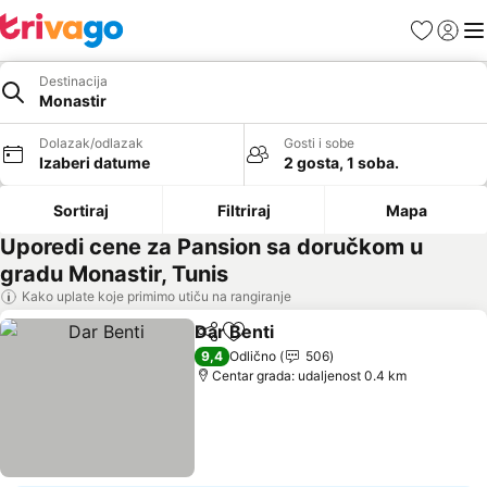
Favoriti
Prijavi
Men
Destinacija
Monastir
Dolazak/odlazak
Gosti i sobe
Izaberi datume
2 gosta, 1 soba.
Sortiraj
Filtriraj
Mapa
Uporedi cene za Pansion sa doručkom u
gradu Monastir, Tunis
Kako uplate koje primimo utiču na rangiranje
Dar Benti
Deli
Dodati u favorite
9,4
Odlično
506
Centar grada: udaljenost 0.4 km