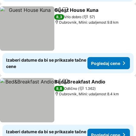
Guest House Kuna
Deli
Dodati u favorite
8,3
Vrlo dobro
57
Dubrovnik, Mlini: udaljenost 9.8 km
Izaberi datume da bi se prikazale tačne
Pogledaj cene
cene
Bed&Breakfast Andio
Deli
Dodati u favorite
8,8
Odlično
1.362
Dubrovnik, Mlini: udaljenost 8.4 km
Izaberi datume da bi se prikazale tačne
Pogledaj cene