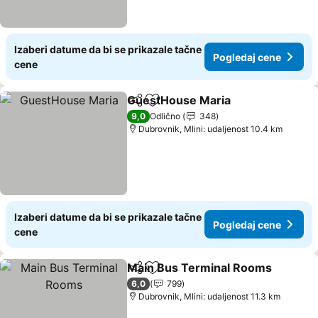
Izaberi datume da bi se prikazale tačne
Pogledaj cene
cene
GuestHouse Maria
Deli
Dodati u favorite
9,0
Odlično
348
Dubrovnik, Mlini: udaljenost 10.4 km
Izaberi datume da bi se prikazale tačne
Pogledaj cene
cene
Main Bus Terminal Rooms
Deli
Dodati u favorite
6,0
799
Dubrovnik, Mlini: udaljenost 11.3 km