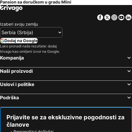
Pansion sa doručkom u gradu Mlini
Facebook
Twitter
Insta
Yo
Izaberi svoju zemlju
Dodaj na Google
Lako pronađi naše rezultate: dodaj
trivago kao omiljeni izvor na Google.
Kompanija
Naši proizvodi
Uslovi i politike
Podrška
Prijavite se za ekskluzivne pogodnosti za
članove
Personalizuj doživljaj