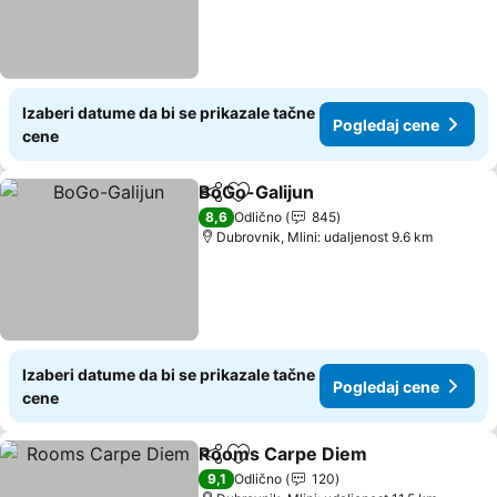
Izaberi datume da bi se prikazale tačne
Pogledaj cene
cene
BoGo-Galijun
Deli
Dodati u favorite
8,6
Odlično
845
Dubrovnik, Mlini: udaljenost 9.6 km
Izaberi datume da bi se prikazale tačne
Pogledaj cene
cene
Rooms Carpe Diem
Deli
Dodati u favorite
9,1
Odlično
120