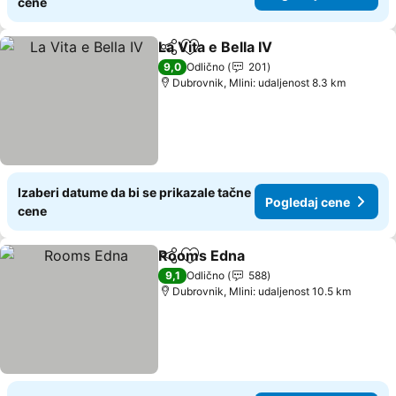
cene
La Vita e Bella IV
Deli
Dodati u favorite
9,0
Odlično
201
Dubrovnik, Mlini: udaljenost 8.3 km
Izaberi datume da bi se prikazale tačne
Pogledaj cene
cene
Rooms Edna
Deli
Dodati u favorite
9,1
Odlično
588
Dubrovnik, Mlini: udaljenost 10.5 km