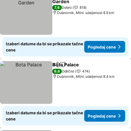
Garden
7,6
Dobro
818
Dubrovnik, Mlini: udaljenost 8.9 km
Izaberi datume da bi se prikazale tačne
Pogledaj cene
cene
Bota Palace
Deli
Dodati u favorite
9,6
Odlično
474
Dubrovnik, Mlini: udaljenost 8.4 km
Izaberi datume da bi se prikazale tačne
Pogledaj cene
cene