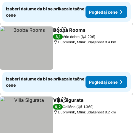
Izaberi datume da bi se prikazale tačne
Pogledaj cene
cene
Booba Rooms
Deli
Dodati u favorite
8,1
Vrlo dobro
206
Dubrovnik, Mlini: udaljenost 8.4 km
Izaberi datume da bi se prikazale tačne
Pogledaj cene
cene
Villa Sigurata
Deli
Dodati u favorite
9,2
Odlično
1.369
Dubrovnik, Mlini: udaljenost 8.2 km