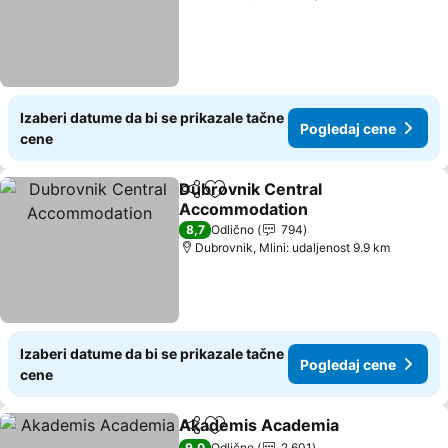
Izaberi datume da bi se prikazale tačne
Pogledaj cene
cene
Dubrovnik Central
Deli
Dodati u favorite
Accommodation
8,7
Odlično
794
Dubrovnik, Mlini: udaljenost 9.9 km
Izaberi datume da bi se prikazale tačne
Pogledaj cene
cene
Akademis Academia
Deli
Dodati u favorite
9,0
Odlično
2.601