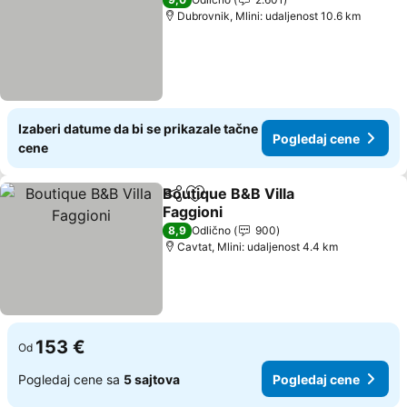
Dubrovnik, Mlini: udaljenost 10.6 km
Izaberi datume da bi se prikazale tačne
Pogledaj cene
cene
Boutique B&B Villa
Deli
Dodati u favorite
Faggioni
8,9
Odlično
900
Cavtat, Mlini: udaljenost 4.4 km
153 €
Od
Pogledaj cene sa
5 sajtova
Pogledaj cene