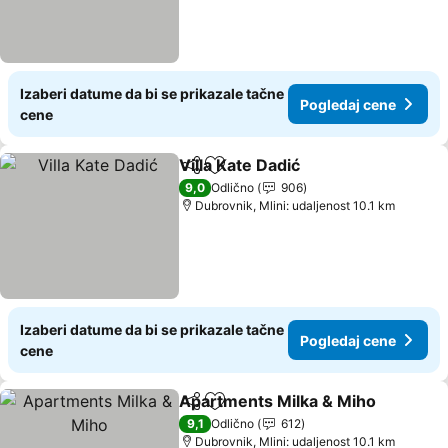
Izaberi datume da bi se prikazale tačne
Pogledaj cene
cene
Villa Kate Dadić
Deli
Dodati u favorite
9,0
Odlično
906
Dubrovnik, Mlini: udaljenost 10.1 km
Izaberi datume da bi se prikazale tačne
Pogledaj cene
cene
Apartments Milka & Miho
Deli
Dodati u favorite
9,1
Odlično
612
Dubrovnik, Mlini: udaljenost 10.1 km