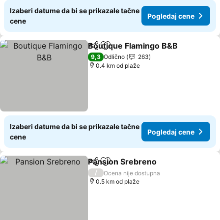
Izaberi datume da bi se prikazale tačne
Pogledaj cene
cene
Boutique Flamingo B&B
Deli
Dodati u favorite
9,3
Odlično
263
0.4 km od plaže
Izaberi datume da bi se prikazale tačne
Pogledaj cene
cene
Pansion Srebreno
Deli
Dodati u favorite
/
Ocena nije dostupna
0.5 km od plaže