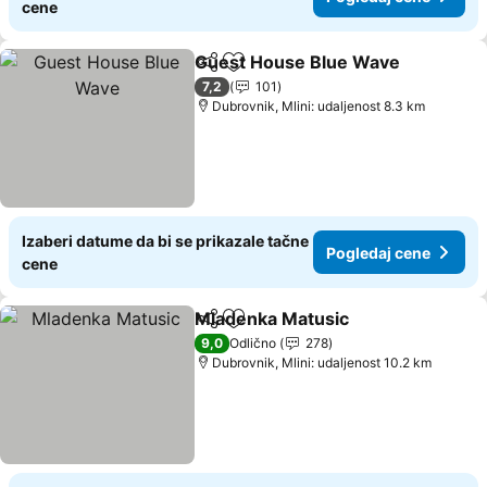
cene
Guest House Blue Wave
Deli
Dodati u favorite
7,2
101
Dubrovnik, Mlini: udaljenost 8.3 km
Izaberi datume da bi se prikazale tačne
Pogledaj cene
cene
Mladenka Matusic
Deli
Dodati u favorite
9,0
Odlično
278
Dubrovnik, Mlini: udaljenost 10.2 km