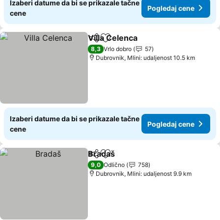
Izaberi datume da bi se prikazale tačne
Pogledaj cene
cene
Villa Celenca
Deli
Dodati u favorite
8,3
Vrlo dobro
57
Dubrovnik, Mlini: udaljenost 10.5 km
Izaberi datume da bi se prikazale tačne
Pogledaj cene
cene
Bradaš
Deli
Dodati u favorite
9,0
Odlično
758
Dubrovnik, Mlini: udaljenost 9.9 km