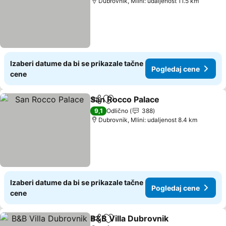
Dubrovnik, Mlini: udaljenost 11.5 km
Izaberi datume da bi se prikazale tačne
Pogledaj cene
cene
San Rocco Palace
Deli
Dodati u favorite
9,1
Odlično
388
Dubrovnik, Mlini: udaljenost 8.4 km
Izaberi datume da bi se prikazale tačne
Pogledaj cene
cene
B&B Villa Dubrovnik
Deli
Dodati u favorite