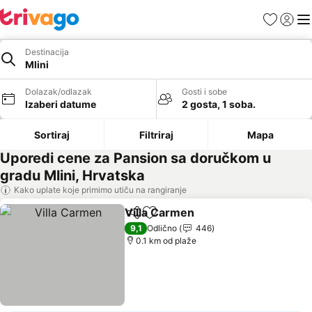
Favoriti
Prijavi
Men
Destinacija
Mlini
Dolazak/odlazak
Gosti i sobe
Izaberi datume
2 gosta, 1 soba.
Sortiraj
Filtriraj
Mapa
Uporedi cene za Pansion sa doručkom u
gradu Mlini, Hrvatska
Kako uplate koje primimo utiču na rangiranje
Villa Carmen
Deli
Dodati u favorite
9,1
Odlično
446
0.1 km od plaže