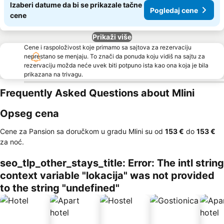
Izaberi datume da bi se prikazale tačne
Pogledaj cene
cene
Prikaži više
Cene i raspoloživost koje primamo sa sajtova za rezervaciju
neprestano se menjaju. To znači da ponuda koju vidiš na sajtu za
rezervaciju možda neće uvek biti potpuno ista kao ona koja je bila
prikazana na trivagu.
Frequently Asked Questions about Mlini
Opseg cena
Cene za Pansion sa doručkom u gradu Mlini su od
‎153 €
do
‎153 €
za noć.
seo_tlp_other_stays_title: Error: The intl string
context variable "lokacija" was not provided
to the string "undefined"