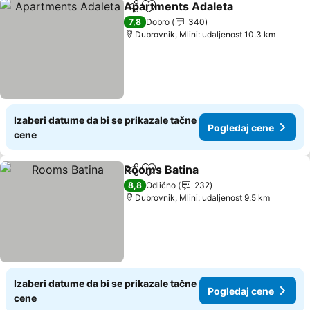
Apartments Adaleta
Deli
Dodati u favorite
7,8
Dobro
340
Dubrovnik, Mlini: udaljenost 10.3 km
Izaberi datume da bi se prikazale tačne
Pogledaj cene
cene
Rooms Batina
Deli
Dodati u favorite
8,8
Odlično
232
Dubrovnik, Mlini: udaljenost 9.5 km
Izaberi datume da bi se prikazale tačne
Pogledaj cene
cene