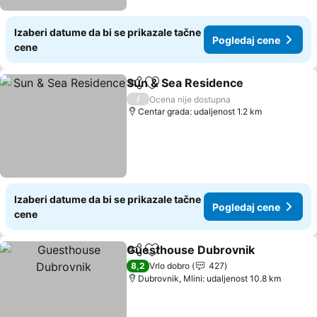
Izaberi datume da bi se prikazale tačne
Pogledaj cene
cene
Sun & Sea Residence
Deli
Dodati u favorite
/
Ocena nije dostupna
Centar grada: udaljenost 1.2 km
Izaberi datume da bi se prikazale tačne
Pogledaj cene
cene
Guesthouse Dubrovnik
Deli
Dodati u favorite
8,2
Vrlo dobro
427
Dubrovnik, Mlini: udaljenost 10.8 km