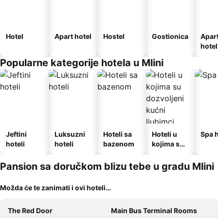
Hotel
Apart hotel
Hostel
Gostionica
Apar
hotel
Popularne kategorije hotela u Mlini
Jeftini
Luksuzni
Hoteli sa
Hoteli u
Spa h
hoteli
hoteli
bazenom
kojima su
dozvoljeni
kućni
Pansion sa doručkom blizu tebe u gradu Mlini
ljubimci
Možda će te zanimati i ovi hoteli…
The Red Door
Main Bus Terminal Rooms