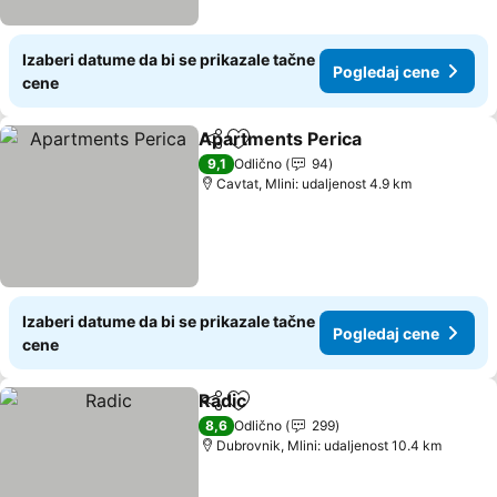
Izaberi datume da bi se prikazale tačne
Pogledaj cene
cene
Apartments Perica
Deli
Dodati u favorite
9,1
Odlično
94
Cavtat, Mlini: udaljenost 4.9 km
Izaberi datume da bi se prikazale tačne
Pogledaj cene
cene
Radic
Deli
Dodati u favorite
8,6
Odlično
299
Dubrovnik, Mlini: udaljenost 10.4 km