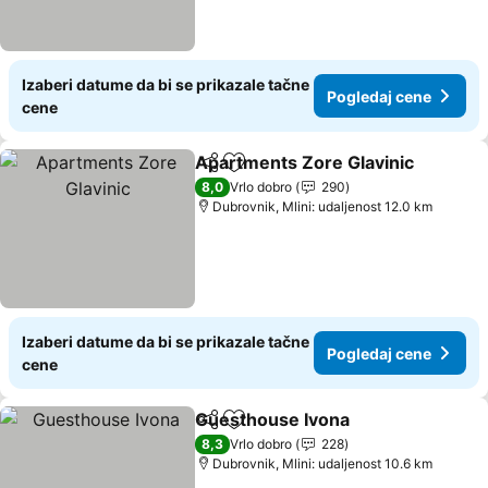
Izaberi datume da bi se prikazale tačne
Pogledaj cene
cene
Apartments Zore Glavinic
Deli
Dodati u favorite
8,0
Vrlo dobro
290
Dubrovnik, Mlini: udaljenost 12.0 km
Izaberi datume da bi se prikazale tačne
Pogledaj cene
cene
Guesthouse Ivona
Deli
Dodati u favorite
8,3
Vrlo dobro
228
Dubrovnik, Mlini: udaljenost 10.6 km