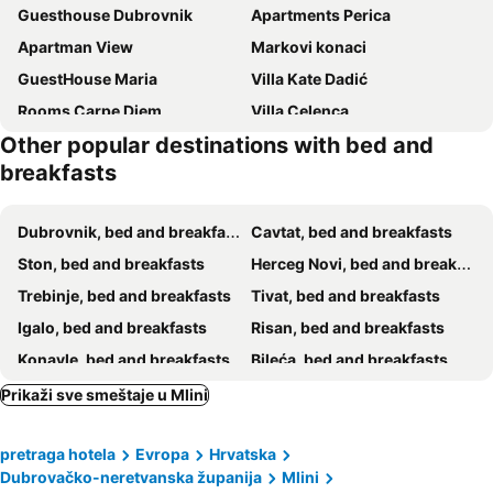
Guesthouse Dubrovnik
Apartments Perica
Apartman View
Markovi konaci
GuestHouse Maria
Villa Kate Dadić
Rooms Carpe Diem
Villa Celenca
Other popular destinations with bed and
Villa Carmen
Rooms Tezoro
breakfasts
Akademis Academia
Pansion Srebreno
Boutique B&B Villa Faggioni
Sveti Jakov
Dubrovnik, bed and breakfasts
Cavtat, bed and breakfasts
Dubrovnik Sea View Apartment
Rooms Batina
Ston, bed and breakfasts
Herceg Novi, bed and breakfasts
BoGo-Galijun
Dubrovnik Central Accommodation
Trebinje, bed and breakfasts
Tivat, bed and breakfasts
Bradaš
Katarina Rooms
Igalo, bed and breakfasts
Risan, bed and breakfasts
Apartments Adaleta
Radic
Konavle, bed and breakfasts
Bileća, bed and breakfasts
Rooms Edna
Guesthouse Ivona
Lopud, bed and breakfasts
Prikaži sve smeštaje u Mlini
Apartments Sisic
Carine
pretraga hotela
Evropa
Hrvatska
Dubrovačko-neretvanska županija
Mlini