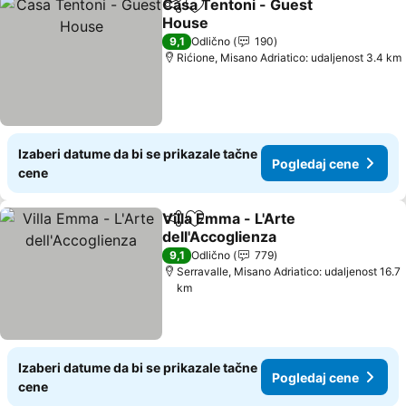
Casa Tentoni - Guest
Deli
Dodati u favorite
House
9,1
Odlično
190
Rićione, Misano Adriatico: udaljenost 3.4 km
Izaberi datume da bi se prikazale tačne
Pogledaj cene
cene
Villa Emma - L'Arte
Deli
Dodati u favorite
dell'Accoglienza
9,1
Odlično
779
Serravalle, Misano Adriatico: udaljenost 16.7
km
Izaberi datume da bi se prikazale tačne
Pogledaj cene
cene