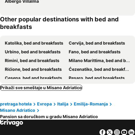
Albergo Villalma
Other popular destinations with bed and
breakfasts
Katolika, bed and breakfasts
Cervija, bed and breakfasts
Urbino, bed and breakfasts
Fano, bed and breakfasts
Rimini, bed and breakfasts
Milano Marittima, bed and breakfasts
Rićione, bed and breakfasts
Ćezenatiko, bed and breakfasts
Cesena, bed and breakfasts
Pesaro, bed and breakfasts
Gabiće Mare, bed and breakfasts
Gradara, bed and breakfasts
Prikaži sve smeštaje u Misano Adriatico
Bellaria-Igea Marina, bed and breakfasts
Santarcangelo di Romagna, bed and breakfasts
pretraga hotela
Evropa
Italija
Emilija-Romanja
Lido di Classe, bed and breakfasts
San Marino, bed and breakfasts
Misano Adriatico
Longiano, bed and breakfasts
Mombaroccio, bed and breakfasts
Pansion sa doručkom u gradu Misano Adriatico
Roncofreddo, bed and breakfasts
Fossombrone, bed and breakfasts
Urbania, bed and breakfasts
Cartoceto, bed and breakfasts
Facebook
Twitter
Insta
Yo