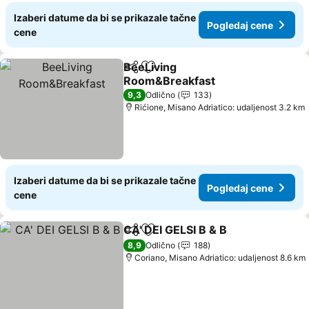
Izaberi datume da bi se prikazale tačne
Pogledaj cene
cene
BeeLiving
Deli
Dodati u favorite
Room&Breakfast
9,3
Odlično
133
Rićione, Misano Adriatico: udaljenost 3.2 km
Izaberi datume da bi se prikazale tačne
Pogledaj cene
cene
CA' DEI GELSI B & B
Deli
Dodati u favorite
8,9
Odlično
188
Coriano, Misano Adriatico: udaljenost 8.6 km