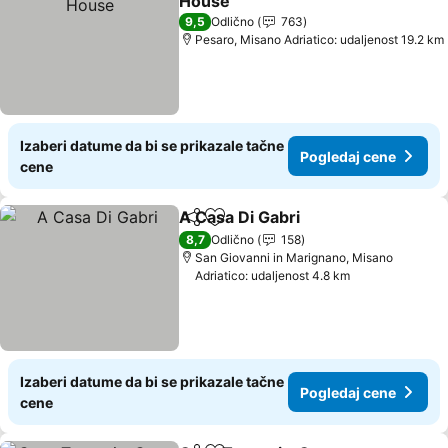
House
9,5
Odlično
763
Pesaro, Misano Adriatico: udaljenost 19.2 km
Izaberi datume da bi se prikazale tačne
Pogledaj cene
cene
A Casa Di Gabri
Deli
Dodati u favorite
8,7
Odlično
158
San Giovanni in Marignano, Misano
Adriatico: udaljenost 4.8 km
Izaberi datume da bi se prikazale tačne
Pogledaj cene
cene