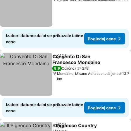
Izaberi datume da bi se prikazale tačne
Pogledaj cene
cene
Convento Di San
Deli
Dodati u favorite
Francesco Mondaino
8,9
Odlično
278
Mondaino, Misano Adriatico: udaljenost 13.7
km
Izaberi datume da bi se prikazale tačne
Pogledaj cene
cene
Il Pignocco Country
Deli
Dodati u favorite