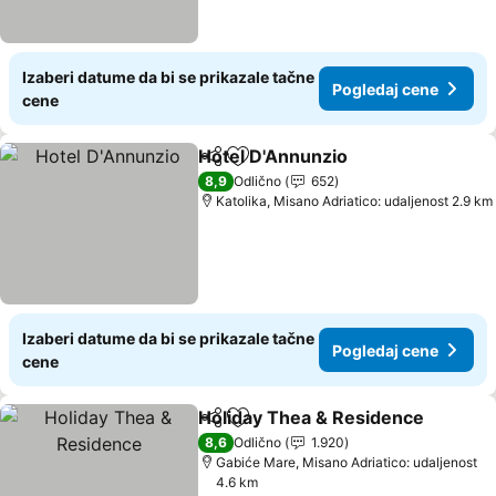
Izaberi datume da bi se prikazale tačne
Pogledaj cene
cene
Hotel D'Annunzio
Deli
Dodati u favorite
8,9
Odlično
652
Katolika, Misano Adriatico: udaljenost 2.9 km
Izaberi datume da bi se prikazale tačne
Pogledaj cene
cene
Holiday Thea & Residence
Deli
Dodati u favorite
8,6
Odlično
1.920
Gabiće Mare, Misano Adriatico: udaljenost
4.6 km