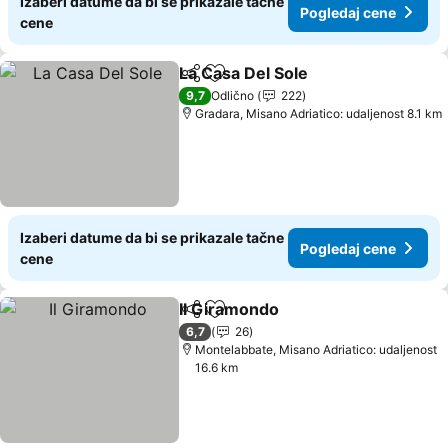
Izaberi datume da bi se prikazale tačne
Pogledaj cene
cene
La Casa Del Sole
Deli
Dodati u favorite
9,7
Odlično
222
Gradara, Misano Adriatico: udaljenost 8.1 km
Izaberi datume da bi se prikazale tačne
Pogledaj cene
cene
Il Giramondo
Deli
Dodati u favorite
6,7
26
Montelabbate, Misano Adriatico: udaljenost
16.6 km