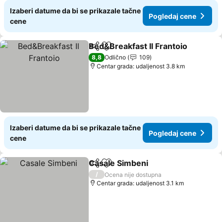
Izaberi datume da bi se prikazale tačne
Pogledaj cene
cene
Bed&Breakfast Il Frantoio
Deli
Dodati u favorite
8,8
Odlično
109
Centar grada: udaljenost 3.8 km
Izaberi datume da bi se prikazale tačne
Pogledaj cene
cene
Casale Simbeni
Deli
Dodati u favorite
/
Ocena nije dostupna
Centar grada: udaljenost 3.1 km