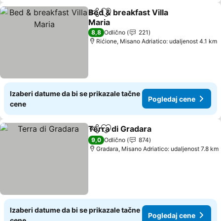
Bed & breakfast Villa
Deli
Dodati u favorite
Maria
8,8
Odlično
221
Rićione, Misano Adriatico: udaljenost 4.1 km
Izaberi datume da bi se prikazale tačne
Pogledaj cene
cene
Terra di Gradara
Deli
Dodati u favorite
9,0
Odlično
874
Gradara, Misano Adriatico: udaljenost 7.8 km
Izaberi datume da bi se prikazale tačne
Pogledaj cene
cene