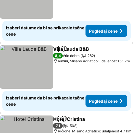
Izaberi datume da bi se prikazale tačne
Pogledaj cene
cene
Villa Lauda B&B
Deli
Dodati u favorite
8,4
Vrlo dobro
282
Rimini, Misano Adriatico: udaljenost 15.1 km
Izaberi datume da bi se prikazale tačne
Pogledaj cene
cene
Hotel Cristina
Deli
Dodati u favorite
7,1
508
Rićione, Misano Adriatico: udaljenost 4.7 km