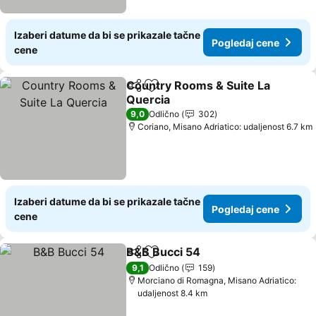
Izaberi datume da bi se prikazale tačne
Pogledaj cene
cene
Country Rooms & Suite La
Deli
Dodati u favorite
Quercia
9,0
Odlično
302
Coriano, Misano Adriatico: udaljenost 6.7 km
Izaberi datume da bi se prikazale tačne
Pogledaj cene
cene
B&B Bucci 54
Deli
Dodati u favorite
9,1
Odlično
159
Morciano di Romagna, Misano Adriatico:
udaljenost 8.4 km