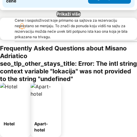
cene
Prikaži više
Cene i raspoloživost koje primamo sa sajtova za rezervaciju
neprestano se menjaju. To znači da ponuda koju vidiš na sajtu za
rezervaciju možda neće uvek biti potpuno ista kao ona koja je bila
prikazana na trivagu.
Frequently Asked Questions about Misano
Adriatico
seo_tlp_other_stays_title: Error: The intl string
context variable "lokacija" was not provided
to the string "undefined"
Hotel
Apart-
hotel