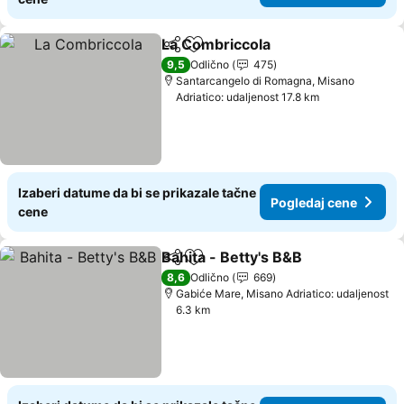
La Combriccola
Deli
Dodati u favorite
9,5
Odlično
475
Santarcangelo di Romagna, Misano
Adriatico: udaljenost 17.8 km
Izaberi datume da bi se prikazale tačne
Pogledaj cene
cene
Bahita - Betty's B&B
Deli
Dodati u favorite
8,6
Odlično
669
Gabiće Mare, Misano Adriatico: udaljenost
6.3 km