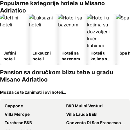
Popularne kategorije hotela u Misano
Adriatico
Jeftini
Luksuzni
Hoteli sa
Hoteli u
Spa h
hoteli
hoteli
bazenom
kojima su
dozvoljeni
kućni
Pansion sa doručkom blizu tebe u gradu
ljubimci
Misano Adriatico
Možda će te zanimati i ovi hoteli…
Cappone
B&B Mulini Venturi
Villa Merope
Villa Lauda B&B
Turchese B&B
Convento Di San Francesco Mondaino