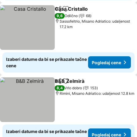
Casa Cristallo
Deli
Dodati u favorite
9,6
Odlično
68
Sassofeltrio, Misano Adriatico: udaljenost
17.2 km
Izaberi datume da bi se prikazale tačne
Pogledaj cene
cene
B&B Zelmirà
Deli
Dodati u favorite
8,4
Vrlo dobro
153
Rimini, Misano Adriatico: udaljenost 12.8 km
Izaberi datume da bi se prikazale tačne
Pogledaj cene