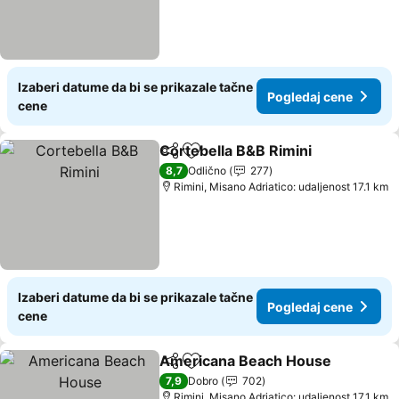
Izaberi datume da bi se prikazale tačne
Pogledaj cene
cene
Cortebella B&B Rimini
Deli
Dodati u favorite
8,7
Odlično
277
Rimini, Misano Adriatico: udaljenost 17.1 km
Izaberi datume da bi se prikazale tačne
Pogledaj cene
cene
Americana Beach House
Deli
Dodati u favorite
7,9
Dobro
702
Rimini, Misano Adriatico: udaljenost 17.1 km