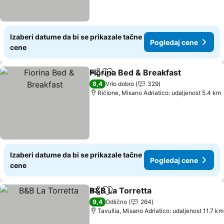
Izaberi datume da bi se prikazale tačne
Pogledaj cene
cene
Fiorina Bed & Breakfast
Deli
Dodati u favorite
8,4
Vrlo dobro
329
Rićione, Misano Adriatico: udaljenost 5.4 km
Izaberi datume da bi se prikazale tačne
Pogledaj cene
cene
B&B La Torretta
Deli
Dodati u favorite
9,4
Odlično
264
Tavullia, Misano Adriatico: udaljenost 11.7 km