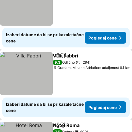
Izaberi datume da bi se prikazale tačne
Pogledaj cene
cene
Villa Fabbri
Deli
Dodati u favorite
9,3
Odlično
294
Gradara, Misano Adriatico: udaljenost 8.1 km
Izaberi datume da bi se prikazale tačne
Pogledaj cene
cene
Hotel Roma
Deli
Dodati u favorite
7,5
Dobro
800