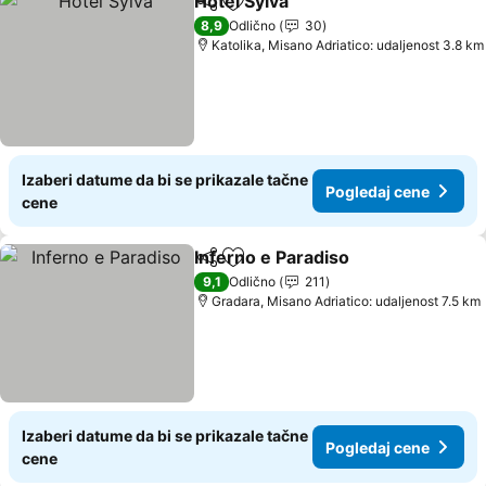
Hotel Sylva
Deli
Dodati u favorite
8,9
Odlično
30
Katolika, Misano Adriatico: udaljenost 3.8 km
Izaberi datume da bi se prikazale tačne
Pogledaj cene
cene
Inferno e Paradiso
Deli
Dodati u favorite
9,1
Odlično
211
Gradara, Misano Adriatico: udaljenost 7.5 km
Izaberi datume da bi se prikazale tačne
Pogledaj cene
cene