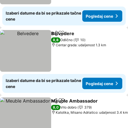
Izaberi datume da bi se prikazale tačne
Pogledaj cene
cene
Belvedere
Deli
Dodati u favorite
8,8
Odlično
10
Centar grada: udaljenost 1.3 km
Izaberi datume da bi se prikazale tačne
Pogledaj cene
cene
Meuble Ambassador
Deli
Dodati u favorite
8,0
Vrlo dobro
379
Katolika, Misano Adriatico: udaljenost 3.4 km