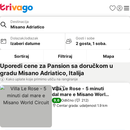
Favoriti
Prijavi
Men
Destinacija
Misano Adriatico
Dolazak/odlazak
Gosti i sobe
Izaberi datume
2 gosta, 1 soba.
Sortiraj
Filtriraj
Mapa
Uporedi cene za Pansion sa doručkom u
gradu Misano Adriatico, Italija
Kako uplate koje primimo utiču na rangiranje
Villa Le Rose - 5 minuti
Deli
Dodati u favorite
dal mare e Misano World
Circuit
9,6
Odlično
212
Centar grada: udaljenost 1.9 km