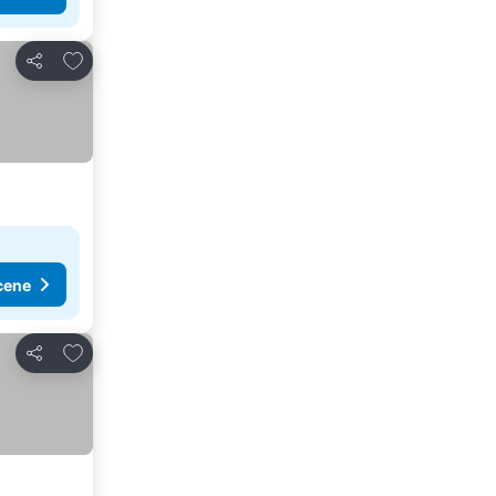
Dodati u favorite
Deli
cene
Dodati u favorite
Deli