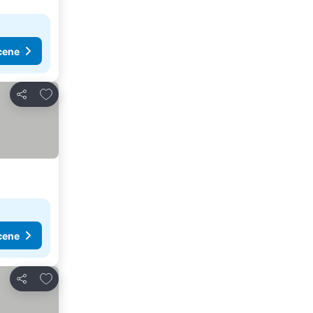
cene
Dodati u favorite
Deli
cene
Dodati u favorite
Deli