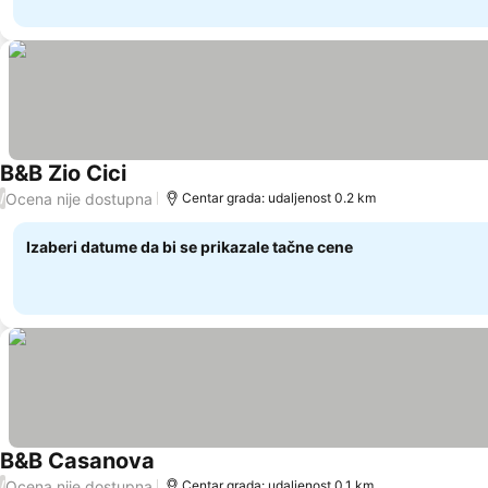
B&B Zio Cici
Ocena nije dostupna
/
Centar grada: udaljenost 0.2 km
Izaberi datume da bi se prikazale tačne cene
B&B Casanova
Ocena nije dostupna
/
Centar grada: udaljenost 0.1 km