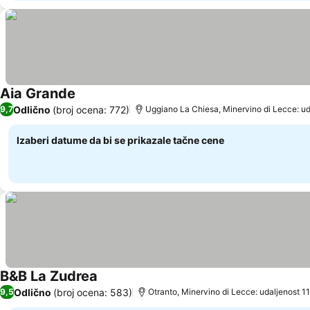
Aia Grande
Odlično
(broj ocena: 772)
9,7
Uggiano La Chiesa, Minervino di Lecce: ud
Izaberi datume da bi se prikazale tačne cene
B&B La Zudrea
Odlično
(broj ocena: 583)
9,5
Otranto, Minervino di Lecce: udaljenost 1