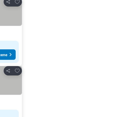
Dodati u favorite
Deli
cene
Dodati u favorite
Deli