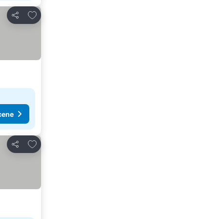
Dodati u favorite
Deli
cene
Dodati u favorite
Deli