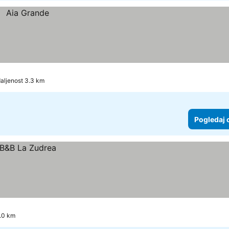
aljenost 3.3 km
Pogledaj 
1.0 km