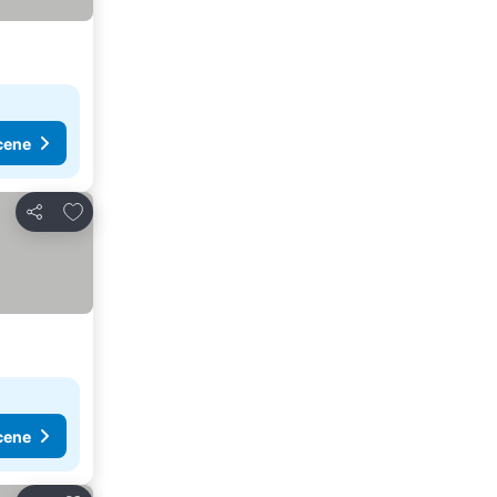
cene
Dodati u favorite
Deli
cene