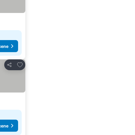
cene
Dodati u favorite
Deli
cene