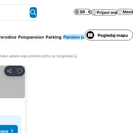
SR · €
Meni
Prijavi me
Pogledaj mapu
Porodice
Polupansion
Parking
Pansion sa doručkom
Gostioni
Kako uplate koje primimo utiču na rangiranje
Dodati u favorite
Deli
cene