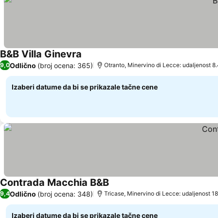
B&B Villa Ginevra
Odlično
(broj ocena: 365)
9,0
Otranto, Minervino di Lecce: udaljenost 8
Izaberi datume da bi se prikazale tačne cene
Contrada Macchia B&B
Odlično
(broj ocena: 348)
9,4
Tricase, Minervino di Lecce: udaljenost 1
Izaberi datume da bi se prikazale tačne cene