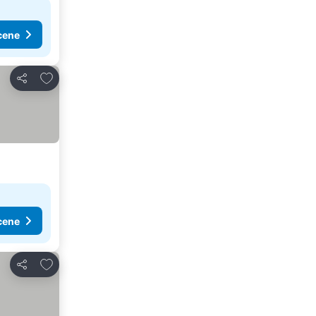
cene
Dodati u favorite
Deli
cene
Dodati u favorite
Deli