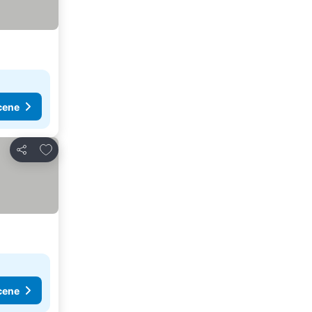
cene
Dodati u favorite
Deli
cene