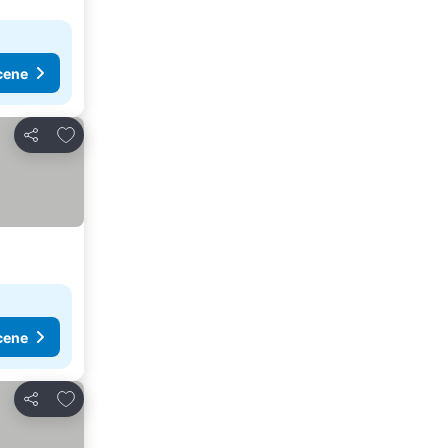
cene
Dodati u favorite
Deli
cene
Dodati u favorite
Deli