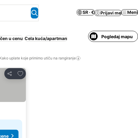
SR · €
Meni
Prijavi me
Pogledaj mapu
učen u cenu
Cela kuća/apartman
Kako uplate koje primimo utiču na rangiranje
Dodati u favorite
Deli
cene