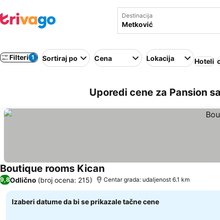
Destinacija
Filteri
1
Sortiraj po
Cena
Lokacija
Hoteli
Uporedi cene za Pansion s
Boutique rooms Kican
Pogledaj cene
Odlično
(broj ocena: 215)
9,8
Centar grada: udaljenost 6.1 km
Izaberi datume da bi se prikazale tačne cene