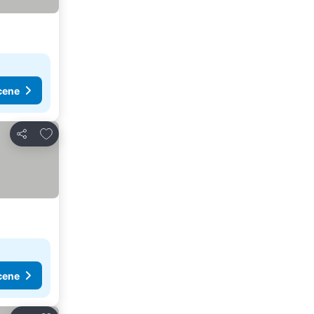
cene
Dodati u favorite
Deli
cene