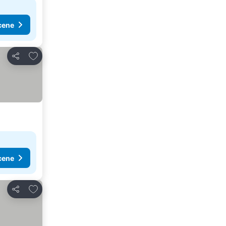
cene
Dodati u favorite
Deli
cene
Dodati u favorite
Deli