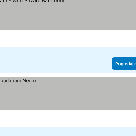
daj cene
Pogledaj 