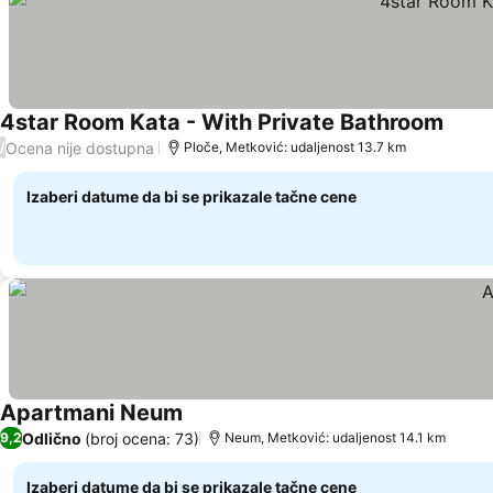
4star Room Kata - With Private Bathroom
Pogle
Ocena nije dostupna
/
Ploče, Metković: udaljenost 13.7 km
Izaberi datume da bi se prikazale tačne cene
Apartmani Neum
Pogledaj cene
Odlično
(broj ocena: 73)
9,2
Neum, Metković: udaljenost 14.1 km
Izaberi datume da bi se prikazale tačne cene