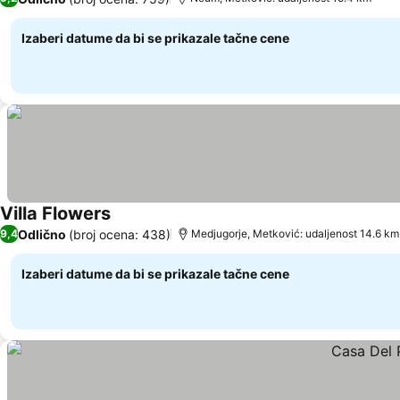
Izaberi datume da bi se prikazale tačne cene
Villa Flowers
Pogledaj cene
Odlično
(broj ocena: 438)
9,4
Medjugorje, Metković: udaljenost 14.6 km
Izaberi datume da bi se prikazale tačne cene