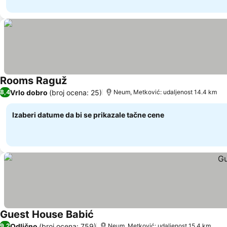
Rooms Raguž
Pogledaj cene
Vrlo dobro
(broj ocena: 25)
8,4
Neum, Metković: udaljenost 14.4 km
Izaberi datume da bi se prikazale tačne cene
Guest House Babić
Pogledaj cene
Odlično
(broj ocena: 759)
9,2
Neum, Metković: udaljenost 15.4 km