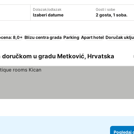
Dolazak/odlazak
Gosti i sobe
Izaberi datume
2 gosta, 1 soba.
ocena: 8,0+
Blizu centra grada
Parking
Apart hotel
Doručak uklj
a doručkom u gradu Metković, Hrvatska
Pogledaj 