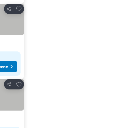
Dodati u favorite
Deli
cene
Dodati u favorite
Deli