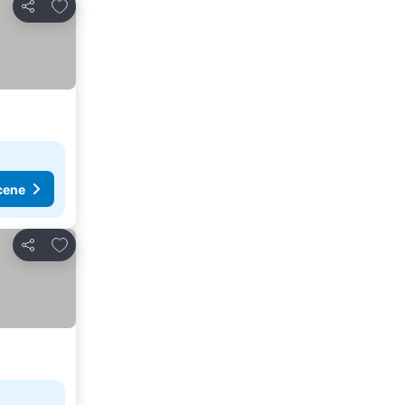
Dodati u favorite
Deli
cene
Dodati u favorite
Deli