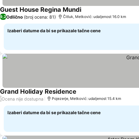
Guest House Regina Mundi
Pogledaj cene
Odlično
(broj ocena: 81)
9,2
Čitluk, Metković: udaljenost 16.0 km
Izaberi datume da bi se prikazale tačne cene
Grand Holiday Residence
Pogledaj cene
Ocena nije dostupna
/
Pojezerje, Metković: udaljenost 15.4 km
Izaberi datume da bi se prikazale tačne cene