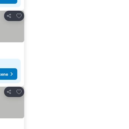
Dodati u favorite
Deli
cene
Dodati u favorite
Deli