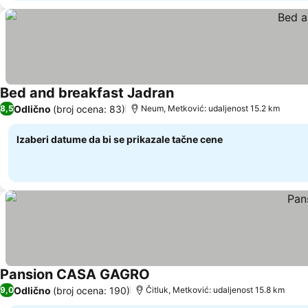
Bed and breakfast Jadran
Pogledaj cene
Odlično
(broj ocena: 83)
8,5
Neum, Metković: udaljenost 15.2 km
Izaberi datume da bi se prikazale tačne cene
Pansion CASA GAGRO
Pogledaj cene
Odlično
(broj ocena: 190)
9,0
Čitluk, Metković: udaljenost 15.8 km