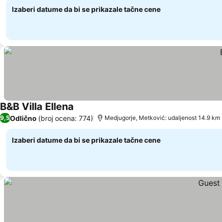
Izaberi datume da bi se prikazale tačne cene
B&B Villa Ellena
Pogledaj cene
Odlično
(broj ocena: 774)
9,5
Medjugorje, Metković: udaljenost 14.9 km
Izaberi datume da bi se prikazale tačne cene