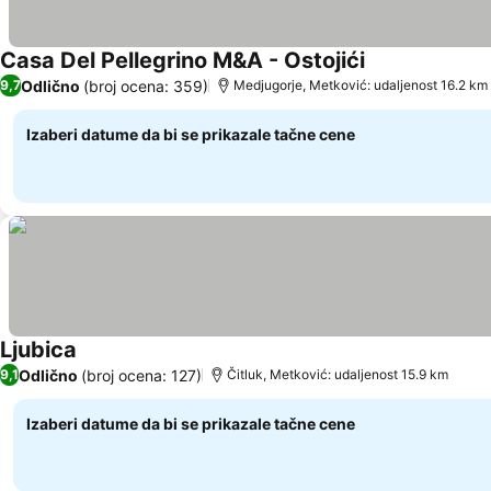
Casa Del Pellegrino M&A - Ostojići
Pogledaj cene
Odlično
(broj ocena: 359)
9,7
Medjugorje, Metković: udaljenost 16.2 km
Izaberi datume da bi se prikazale tačne cene
Ljubica
Pogledaj cene
Odlično
(broj ocena: 127)
9,1
Čitluk, Metković: udaljenost 15.9 km
Izaberi datume da bi se prikazale tačne cene