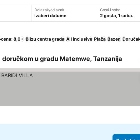
Dolazak/odlazak
Gosti i sobe
Izaberi datume
2 gosta, 1 soba.
ocena: 8,0+
Blizu centra grada
All inclusive
Plaža
Bazen
Doručak
a doručkom u gradu Matemwe, Tanzanija