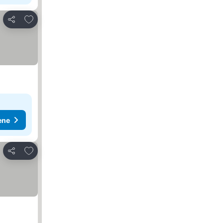
Dodati u favorite
Deli
ene
Dodati u favorite
Deli