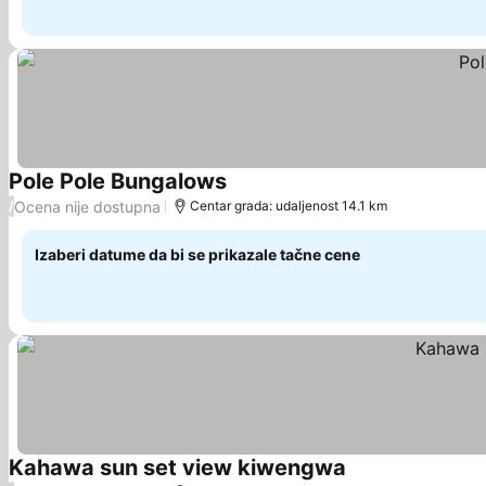
Pole Pole Bungalows
Pogledaj cene
Ocena nije dostupna
/
Centar grada: udaljenost 14.1 km
Izaberi datume da bi se prikazale tačne cene
Kahawa sun set view kiwengwa
Pogledaj cene