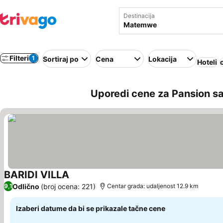
Destinacija
Filteri
1
Sortiraj po
Cena
Lokacija
Hoteli
Uporedi cene za Pansion s
BARIDI VILLA
Pogledaj cene
Odlično
(broj ocena: 221)
9,1
Centar grada: udaljenost 12.9 km
Izaberi datume da bi se prikazale tačne cene