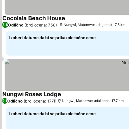
Cocolala Beach House
Pogledaj cene
Odlično
(broj ocena: 758)
8,8
Nungwi, Matemwe: udaljenost 17.8 km
Izaberi datume da bi se prikazale tačne cene
Nungwi Roses Lodge
Pogledaj cene
Odlično
(broj ocena: 177)
9,1
Nungwi, Matemwe: udaljenost 17.7 km
Izaberi datume da bi se prikazale tačne cene