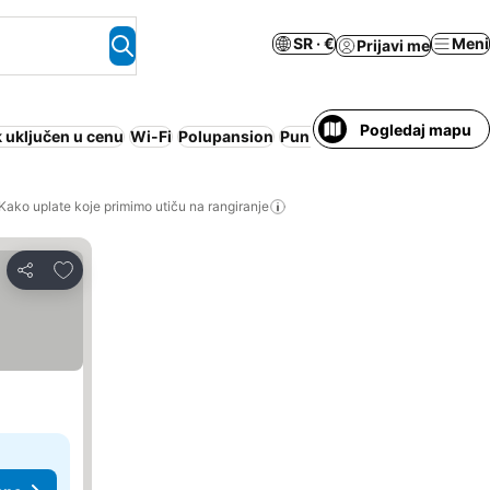
SR · €
Meni
Prijavi me
Pogledaj mapu
 uključen u cenu
Wi-Fi
Polupansion
Pun pansion
Besplatno otk
Kako uplate koje primimo utiču na rangiranje
Dodati u favorite
Deli