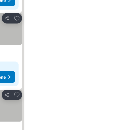
ene
Dodati u favorite
Deli
ene
Dodati u favorite
Deli