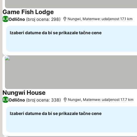
Game Fish Lodge
Pogledaj cene
Odlično
(broj ocena: 298)
8,8
Nungwi, Matemwe: udaljenost 17.1 km
Izaberi datume da bi se prikazale tačne cene
Nungwi House
Pogledaj cene
Odlično
(broj ocena: 338)
8,9
Nungwi, Matemwe: udaljenost 17.7 km
Izaberi datume da bi se prikazale tačne cene