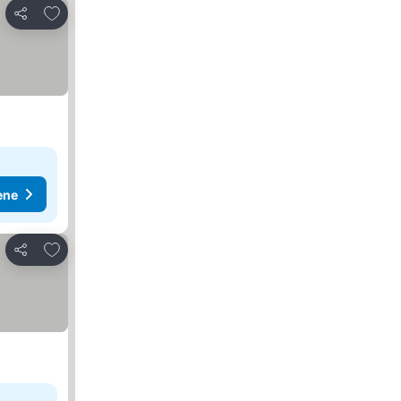
Dodati u favorite
Deli
ene
Dodati u favorite
Deli