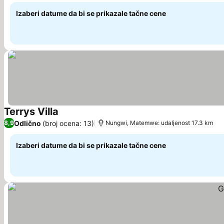
Izaberi datume da bi se prikazale tačne cene
Terrys Villa
Pogledaj cene
Odlično
(broj ocena: 13)
8,9
Nungwi, Matemwe: udaljenost 17.3 km
Izaberi datume da bi se prikazale tačne cene