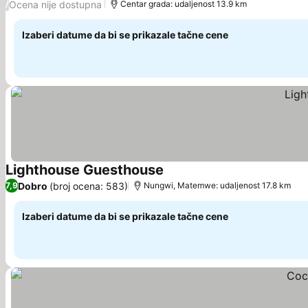
Ocena nije dostupna
/
Centar grada: udaljenost 13.9 km
Izaberi datume da bi se prikazale tačne cene
Lighthouse Guesthouse
Pogledaj cene
Dobro
(broj ocena: 583)
7,9
Nungwi, Matemwe: udaljenost 17.8 km
Izaberi datume da bi se prikazale tačne cene