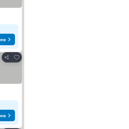
ene
Dodati u favorite
Deli
ene