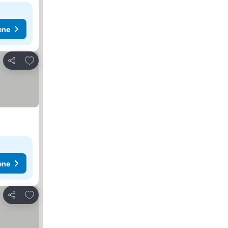
ene
Dodati u favorite
Deli
ene
Dodati u favorite
Deli