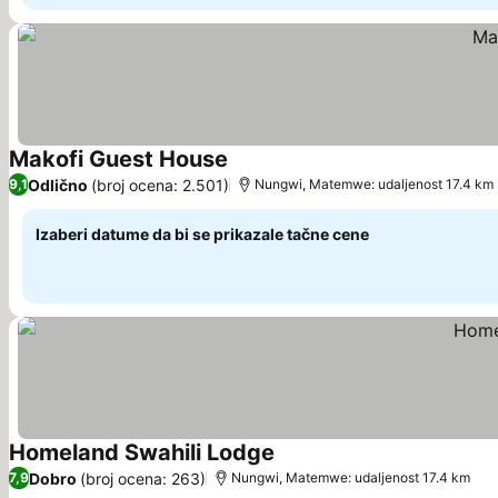
Makofi Guest House
Pogledaj cene
Odlično
(broj ocena: 2.501)
9,1
Nungwi, Matemwe: udaljenost 17.4 km
Izaberi datume da bi se prikazale tačne cene
Homeland Swahili Lodge
Pogledaj cene
Dobro
(broj ocena: 263)
7,9
Nungwi, Matemwe: udaljenost 17.4 km