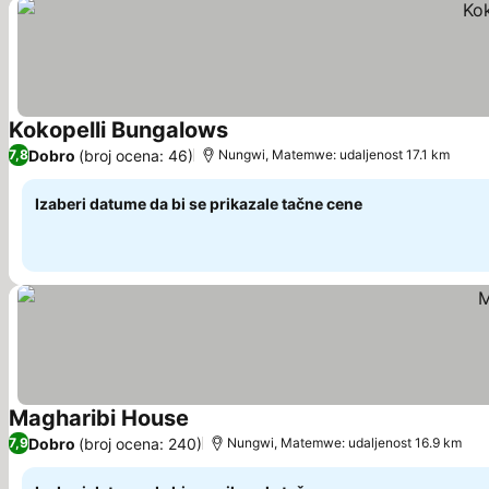
Kokopelli Bungalows
Pogledaj cene
Dobro
(broj ocena: 46)
7,8
Nungwi, Matemwe: udaljenost 17.1 km
Izaberi datume da bi se prikazale tačne cene
Magharibi House
Pogledaj cene
Dobro
(broj ocena: 240)
7,9
Nungwi, Matemwe: udaljenost 16.9 km