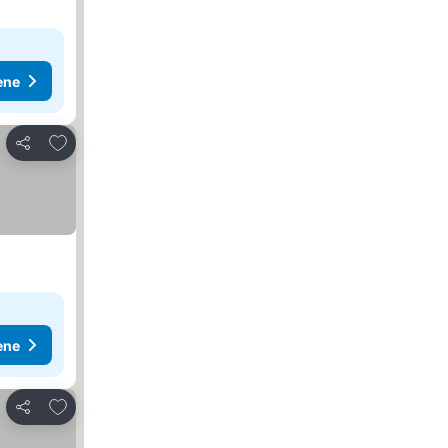
ene
Dodati u favorite
Deli
ene
Dodati u favorite
Deli