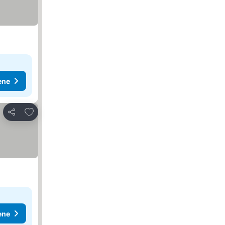
ene
Dodati u favorite
Deli
ene