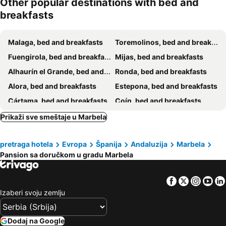
Other popular destinations with bed and
breakfasts
Malaga, bed and breakfasts
Toremolinos, bed and breakfasts
Fuengirola, bed and breakfasts
Mijas, bed and breakfasts
Alhaurín el Grande, bed and breakfasts
Ronda, bed and breakfasts
Alora, bed and breakfasts
Estepona, bed and breakfasts
Cártama, bed and breakfasts
Coín, bed and breakfasts
Alhaurín de la Torre, bed and breakfasts
Malaga Monda, bed and breakfasts
Prikaži sve smeštaje u Marbela
Carratraca, bed and breakfasts
Benahavis, bed and breakfasts
pretraga hotela
Evropa
Španija
Andaluzija
Marbela
Benalmadena, bed and breakfasts
Ojén, bed and breakfasts
Pansion sa doručkom u gradu Marbela
Kasares, bed and breakfasts
Parauta, bed and breakfasts
Almogía, bed and breakfasts
Pizarra, bed and breakfasts
Facebook
Twitter
Insta
Yo
Gaucín, bed and breakfasts
Casarabonela, bed and breakfasts
Izaberi svoju zemlju
Dodaj na Google