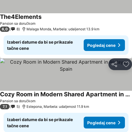
The4Elements
Pansion sa doručkom
6,0
8
Malaga Monda, Marbela: udaljenost 13.9 km
Izaberi datume da bi se prikazale
Pogledaj cene
tačne cene
Deli
Do
Cozy Room in Modern Shared Apartment in Atalaya, Spain
Pansion sa doručkom
7,1
5
Estepona, Marbela: udaljenost 11.9 km
Izaberi datume da bi se prikazale
Pogledaj cene
tačne cene