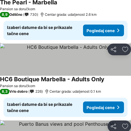
The Pearl - Marbella
Pansion sa doručkom
8,9
Odlično
730
Centar grada: udaljenost 2.6 km
Izaberi datume da bi se prikazale
Pogledaj cene
tačne cene
Deli
Do
HC6 Boutique Marbella - Adults Only
Pansion sa doručkom
8,3
Vrlo dobro
226
Centar grada: udaljenost 0.1 km
Izaberi datume da bi se prikazale
Pogledaj cene
tačne cene
Deli
Do