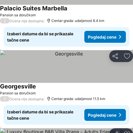
Palacio Suites Marbella
Pansion sa doručkom
/
Centar grada: udaljenost 6.4 km
Ocena nije dostupna
Izaberi datume da bi se prikazale
Pogledaj cene
tačne cene
Deli
Do
Georgesville
Pansion sa doručkom
/
Centar grada: udaljenost 11.5 km
Ocena nije dostupna
Izaberi datume da bi se prikazale
Pogledaj cene
tačne cene