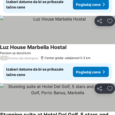
Izaberi datume da bi se prikazale
Pogledaj cene
tačne cene
Deli
Do
Luz House Marbella Hostal
Pansion sa doručkom
/
Centar grada: udaljenost 0.3 km
Ocena nije dostupna
Izaberi datume da bi se prikazale
Pogledaj cene
tačne cene
Deli
Do
Stunning suite at Hotel Del Golf, 5 stars and frontline Golf, Porto Banus, Marbella