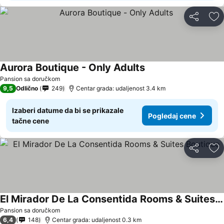
Deli
Do
Aurora Boutique - Only Adults
Pansion sa doručkom
9,5
Odlično
249
Centar grada: udaljenost 3.4 km
Izaberi datume da bi se prikazale
Pogledaj cene
tačne cene
Deli
Do
El Mirador De La Consentida Rooms & Suites Boutique
Pansion sa doručkom
6,4
148
Centar grada: udaljenost 0.3 km