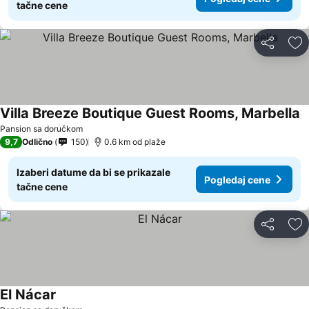
tačne cene
Deli
Do
Villa Breeze Boutique Guest Rooms, Marbella
Pansion sa doručkom
9,7
Odlično
150
0.6 km od plaže
Izaberi datume da bi se prikazale
Pogledaj cene
tačne cene
Deli
Do
El Nácar