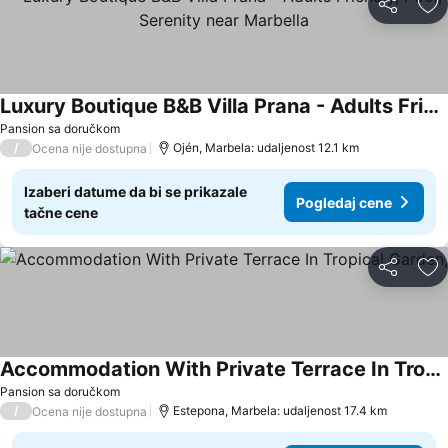
Deli
Do
Luxury Boutique B&B Villa Prana - Adults Friendly, Pool, Serenity near Marbella
Pansion sa doručkom
/
Ojén, Marbela: udaljenost 12.1 km
Ocena nije dostupna
Izaberi datume da bi se prikazale
Pogledaj cene
tačne cene
Deli
Do
Accommodation With Private Terrace In Tropical Garden,
Pansion sa doručkom
/
Estepona, Marbela: udaljenost 17.4 km
Ocena nije dostupna