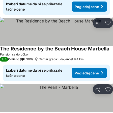
Izaberi datume da bi se prikazale
Pogledaj cene
tačne cene
Deli
Do
The Residence by the Beach House Marbella
Pansion sa doručkom
9,3
Odlično
309
Centar grada: udaljenost 9.4 km
Izaberi datume da bi se prikazale
Pogledaj cene
tačne cene
Deli
Do