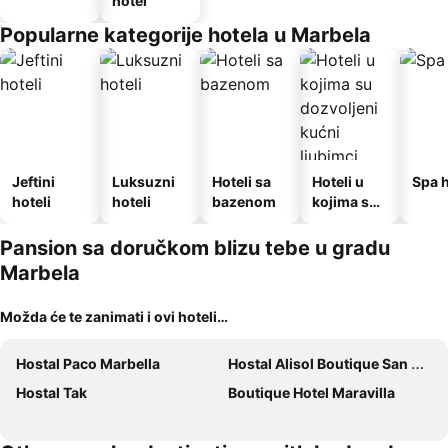
hotel
Popularne kategorije hotela u Marbela
Jeftini
Luksuzni
Hoteli sa
Hoteli u
Spa h
hoteli
hoteli
bazenom
kojima su
dozvoljeni
kućni
Pansion sa doručkom blizu tebe u gradu
ljubimci
Marbela
Možda će te zanimati i ovi hoteli…
Hostal Paco Marbella
Hostal Alisol Boutique San Pedro
Hostal Tak
Boutique Hotel Maravilla