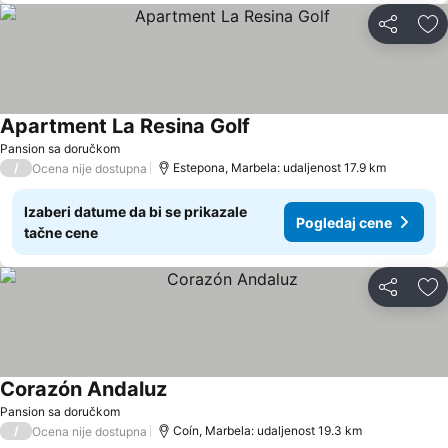
Deli
Do
Apartment La Resina Golf
Pansion sa doručkom
/
Estepona, Marbela: udaljenost 17.9 km
Ocena nije dostupna
Izaberi datume da bi se prikazale
Pogledaj cene
tačne cene
Deli
Do
Corazón Andaluz
Pansion sa doručkom
/
Coín, Marbela: udaljenost 19.3 km
Ocena nije dostupna