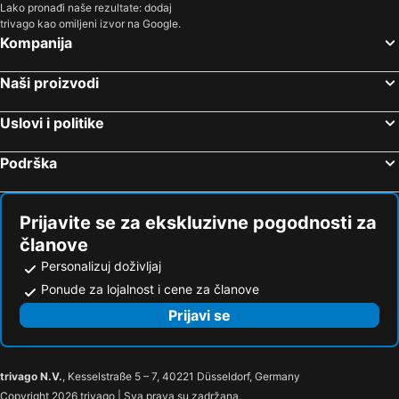
Lako pronađi naše rezultate: dodaj
trivago kao omiljeni izvor na Google.
Kompanija
Naši proizvodi
Uslovi i politike
Podrška
Prijavite se za ekskluzivne pogodnosti za
članove
Personalizuj doživljaj
Ponude za lojalnost i cene za članove
Prijavi se
trivago N.V.
, Kesselstraße 5 – 7, 40221 Düsseldorf, Germany
Copyright 2026 trivago | Sva prava su zadržana.