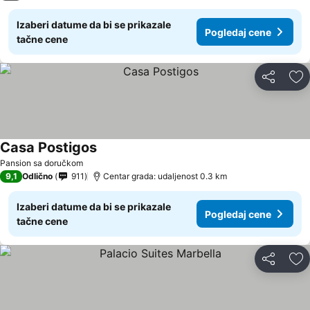
Izaberi datume da bi se prikazale
Pogledaj cene
tačne cene
Deli
Do
Casa Postigos
Pansion sa doručkom
9,1
Odlično
911
Centar grada: udaljenost 0.3 km
Izaberi datume da bi se prikazale
Pogledaj cene
tačne cene
Deli
Do