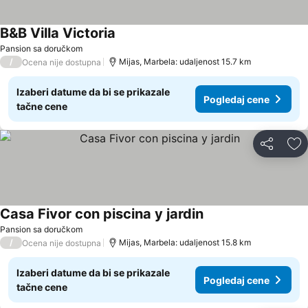
B&B Villa Victoria
Pansion sa doručkom
/
Mijas, Marbela: udaljenost 15.7 km
Ocena nije dostupna
Izaberi datume da bi se prikazale
Pogledaj cene
tačne cene
Deli
Do
Casa Fivor con piscina y jardin
Pansion sa doručkom
/
Mijas, Marbela: udaljenost 15.8 km
Ocena nije dostupna
Izaberi datume da bi se prikazale
Pogledaj cene
tačne cene