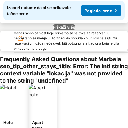
Izaberi datume da bi se prikazale
Pogledaj cene
tačne cene
Prikaži više
Cene i raspoloživost koje primamo sa sajtova za rezervaciju
neprestano se menjaju. To znači da ponuda koju vidiš na sajtu za
rezervaciju možda neće uvek biti potpuno ista kao ona koja je bila
prikazana na trivagu.
Frequently Asked Questions about Marbela
seo_tlp_other_stays_title: Error: The intl string
context variable "lokacija" was not provided
to the string "undefined"
Hotel
Apart-