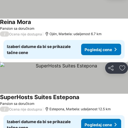
Reina Mora
Pansion sa doručkom
/
Ojén, Marbela: udaljenost 6.7 km
Ocena nije dostupna
Izaberi datume da bi se prikazale
Pogledaj cene
tačne cene
Deli
Do
SuperHosts Suites Estepona
Pansion sa doručkom
/
Estepona, Marbela: udaljenost 12.5 km
Ocena nije dostupna
Izaberi datume da bi se prikazale
Pogledaj cene
tačne cene