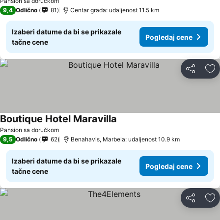
Pansion sa doručkom
9,4
Odlično
81
Centar grada: udaljenost 11.5 km
Izaberi datume da bi se prikazale
Pogledaj cene
tačne cene
Deli
Do
Boutique Hotel Maravilla
Pansion sa doručkom
9,5
Odlično
62
Benahavis, Marbela: udaljenost 10.9 km
Izaberi datume da bi se prikazale
Pogledaj cene
tačne cene
Deli
Do