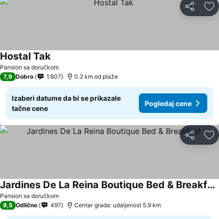
Deli
Do
Hostal Tak
Pansion sa doručkom
7,9
Dobro
1.607
0.2 km od plaže
Izaberi datume da bi se prikazale
Pogledaj cene
tačne cene
Deli
Do
Jardines De La Reina Boutique Bed & Breakfast
Pansion sa doručkom
9,5
Odlično
497
Centar grada: udaljenost 5.9 km