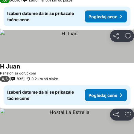
7,6
Dobro
1.806
0.4 km od plaže
Izaberi datume da bi se prikazale
Pogledaj cene
tačne cene
Deli
Do
H Juan
Pansion sa doručkom
6,6
835
0.2 km od plaže
Izaberi datume da bi se prikazale
Pogledaj cene
tačne cene
Deli
Do