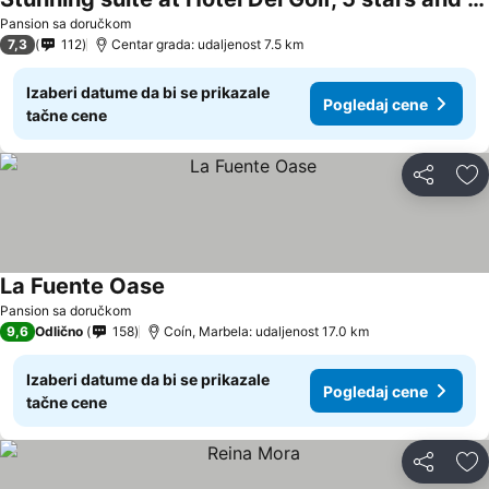
Pansion sa doručkom
7,3
112
Centar grada: udaljenost 7.5 km
Izaberi datume da bi se prikazale
Pogledaj cene
tačne cene
Deli
Do
La Fuente Oase
Pansion sa doručkom
9,6
Odlično
158
Coín, Marbela: udaljenost 17.0 km
Izaberi datume da bi se prikazale
Pogledaj cene
tačne cene
Deli
Do