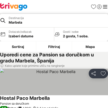
Favoriti
Prijavi
Men
Destinacija
Marbela
Dolazak/odlazak
Gosti i sobe
Izaberi datume
2 gosta, 1 soba.
Sortiraj
Filtriraj
Mapa
Uporedi cene za Pansion sa doručkom u
gradu Marbela, Španija
Kako uplate koje primimo utiču na rangiranje
Deli
Do
Hostal Paco Marbella
Pansion sa doručkom