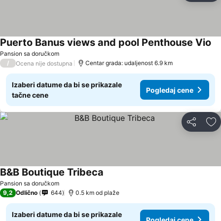
Puerto Banus views and pool Penthouse Vio
Pansion sa doručkom
/
Centar grada: udaljenost 6.9 km
Ocena nije dostupna
Izaberi datume da bi se prikazale
Pogledaj cene
tačne cene
Deli
Do
B&B Boutique Tribeca
Pansion sa doručkom
9,2
Odlično
644
0.5 km od plaže
Izaberi datume da bi se prikazale
Pogledaj cene