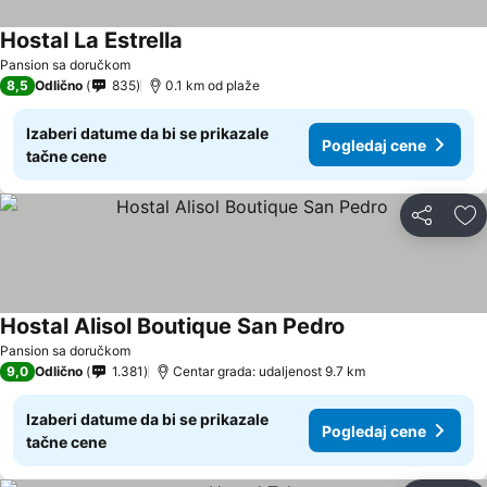
Hostal La Estrella
Pansion sa doručkom
8,5
Odlično
835
0.1 km od plaže
Izaberi datume da bi se prikazale
Pogledaj cene
tačne cene
Deli
Do
Hostal Alisol Boutique San Pedro
Pansion sa doručkom
9,0
Odlično
1.381
Centar grada: udaljenost 9.7 km
Izaberi datume da bi se prikazale
Pogledaj cene
tačne cene