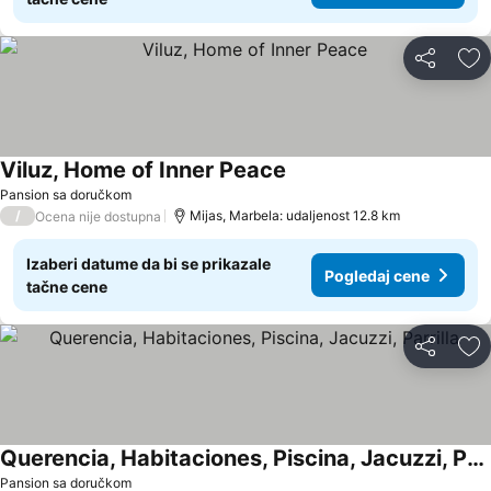
Deli
Do
Viluz, Home of Inner Peace
Pansion sa doručkom
/
Mijas, Marbela: udaljenost 12.8 km
Ocena nije dostupna
Izaberi datume da bi se prikazale
Pogledaj cene
tačne cene
Deli
Do
Querencia, Habitaciones, Piscina, Jacuzzi, Parrilla
Pansion sa doručkom