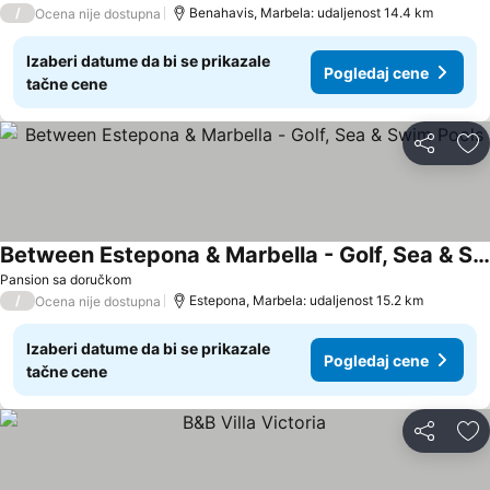
/
Benahavis, Marbela: udaljenost 14.4 km
Ocena nije dostupna
Izaberi datume da bi se prikazale
Pogledaj cene
tačne cene
Deli
Do
Between Estepona & Marbella - Golf, Sea & Swim Pools
Pansion sa doručkom
/
Estepona, Marbela: udaljenost 15.2 km
Ocena nije dostupna
Izaberi datume da bi se prikazale
Pogledaj cene
tačne cene
Deli
Do