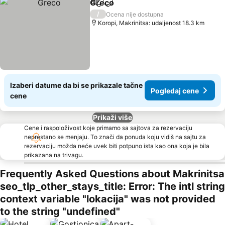
Greco
Deli
Dodati u favorite
Pogledaj cene
/
Ocena nije dostupna
Koropi, Makrinitsa: udaljenost 18.3 km
Izaberi datume da bi se prikazale tačne
Pogledaj cene
cene
Prikaži više
Cene i raspoloživost koje primamo sa sajtova za rezervaciju
neprestano se menjaju. To znači da ponuda koju vidiš na sajtu za
rezervaciju možda neće uvek biti potpuno ista kao ona koja je bila
prikazana na trivagu.
Frequently Asked Questions about Makrinitsa
seo_tlp_other_stays_title: Error: The intl string
context variable "lokacija" was not provided
to the string "undefined"