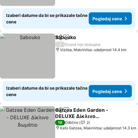
Izaberi datume da bi se prikazale tačne
Pogledaj cene
cene
Sabouko
Deli
Dodati u favorite
Pogledaj cene
/
Ocena nije dostupna
Vizitsa, Makrinitsa: udaljenost 14.4 km
Izaberi datume da bi se prikazale tačne
Pogledaj cene
cene
Gatzea Eden Garden -
Deli
Dodati u favorite
DELUXE Δίκλινο
δωμάτιο
Pogledaj cene
10
Odlično
2
Kato Gatzea, Makrinitsa: udaljenost 14.3 km