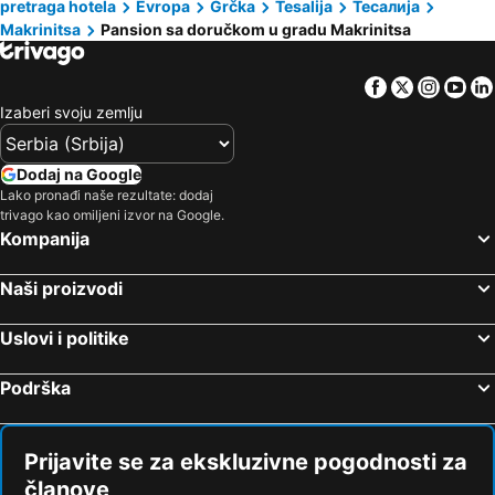
pretraga hotela
Evropa
Grčka
Tesalija
Тесалија
Agios Lavrentios, bed and breakfasts
Portaria, bed and breakfasts
Makrinitsa
Pansion sa doručkom u gradu Makrinitsa
Horefto, bed and breakfasts
Facebook
Twitter
Insta
Yo
Izaberi svoju zemlju
Dodaj na Google
Lako pronađi naše rezultate: dodaj
trivago kao omiljeni izvor na Google.
Kompanija
Naši proizvodi
Uslovi i politike
Podrška
Prijavite se za ekskluzivne pogodnosti za
članove