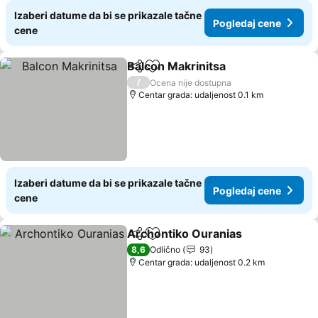
Izaberi datume da bi se prikazale tačne
Pogledaj cene
cene
Balcon Makrinitsa
Deli
Dodati u favorite
Pogledaj
/
Ocena nije dostupna
Centar grada: udaljenost 0.1 km
Izaberi datume da bi se prikazale tačne
Pogledaj cene
cene
Archontiko Ouranias
Deli
Dodati u favorite
Pogle
8,6
Odlično
93
Centar grada: udaljenost 0.2 km