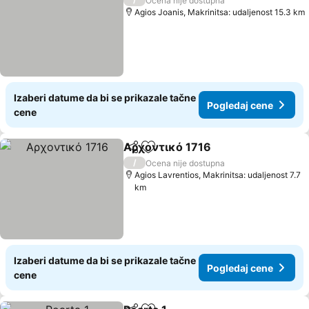
Ocena nije dostupna
Agios Joanis, Makrinitsa: udaljenost 15.3 km
Izaberi datume da bi se prikazale tačne
Pogledaj cene
cene
Αρχοντικό 1716
Deli
Dodati u favorite
Pogledaj 
/
Ocena nije dostupna
Agios Lavrentios, Makrinitsa: udaljenost 7.7
km
Izaberi datume da bi se prikazale tačne
Pogledaj cene
cene