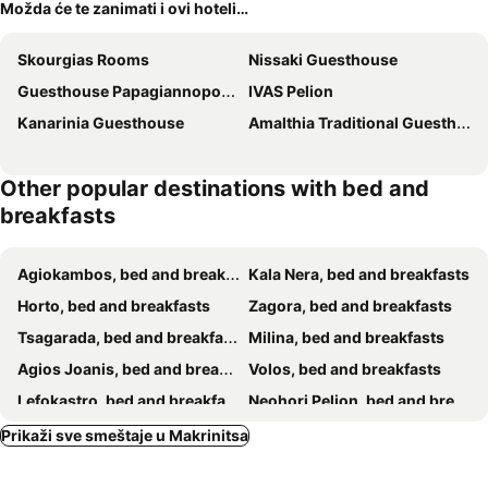
Možda će te zanimati i ovi hoteli…
Skourgias Rooms
Nissaki Guesthouse
Guesthouse Papagiannopoulou
IVAS Pelion
Kanarinia Guesthouse
Amalthia Traditional Guesthouse
Other popular destinations with bed and
breakfasts
Agiokambos, bed and breakfasts
Kala Nera, bed and breakfasts
Horto, bed and breakfasts
Zagora, bed and breakfasts
Tsagarada, bed and breakfasts
Milina, bed and breakfasts
Agios Joanis, bed and breakfasts
Volos, bed and breakfasts
Lefokastro, bed and breakfasts
Neohori Pelion, bed and breakfasts
Lafkos, bed and breakfasts
Troulos, bed and breakfasts
Prikaži sve smeštaje u Makrinitsa
Kato Gatzea, bed and breakfasts
Trikeri, bed and breakfasts