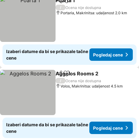
Poarta 1
Deli
Dodati u favorite
Pogledaj cene
/
Ocena nije dostupna
Portaria, Makrinitsa: udaljenost 2.0 km
Izaberi datume da bi se prikazale tačne
Pogledaj cene
cene
Aggelos Rooms 2
Deli
Dodati u favorite
Pogledaj
/
Ocena nije dostupna
Volos, Makrinitsa: udaljenost 4.5 km
Izaberi datume da bi se prikazale tačne
Pogledaj cene
cene