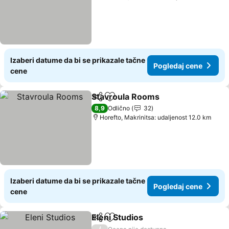
Izaberi datume da bi se prikazale tačne
Pogledaj cene
cene
Stavroula Rooms
Deli
Dodati u favorite
Pogledaj
8,9
Odlično
32
Horefto, Makrinitsa: udaljenost 12.0 km
Izaberi datume da bi se prikazale tačne
Pogledaj cene
cene
Eleni Studios
Deli
Dodati u favorite
Pogledaj cen
/