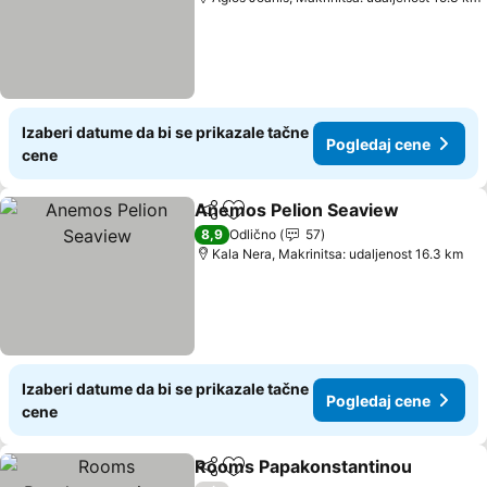
Izaberi datume da bi se prikazale tačne
Pogledaj cene
cene
Anemos Pelion Seaview
Deli
Dodati u favorite
Po
8,9
Odlično
57
Kala Nera, Makrinitsa: udaljenost 16.3 km
Izaberi datume da bi se prikazale tačne
Pogledaj cene
cene
Rooms Papakonstantinou
Deli
Dodati u favorite