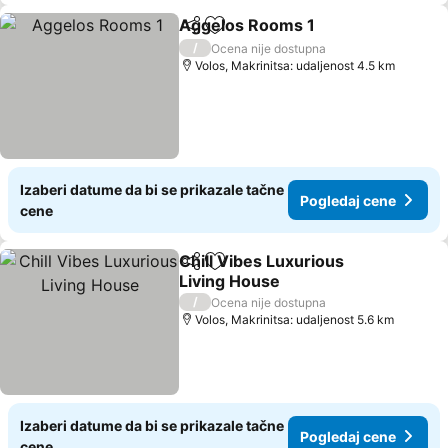
Aggelos Rooms 1
Deli
Dodati u favorite
Pogledaj
/
Ocena nije dostupna
Volos, Makrinitsa: udaljenost 4.5 km
Izaberi datume da bi se prikazale tačne
Pogledaj cene
cene
Chill Vibes Luxurious
Deli
Dodati u favorite
Living House
Pogledaj cene
/
Ocena nije dostupna
Volos, Makrinitsa: udaljenost 5.6 km
Izaberi datume da bi se prikazale tačne
Pogledaj cene
cene