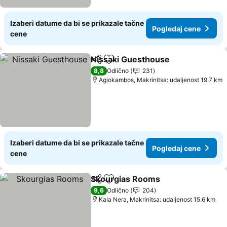
Izaberi datume da bi se prikazale tačne
Pogledaj cene
cene
Nissaki Guesthouse
Deli
Dodati u favorite
Pogled
8,8
Odlično
231
Agiokambos, Makrinitsa: udaljenost 19.7 km
Izaberi datume da bi se prikazale tačne
Pogledaj cene
cene
Skourgias Rooms
Deli
Dodati u favorite
Pogledaj
9,6
Odlično
204
Kala Nera, Makrinitsa: udaljenost 15.6 km