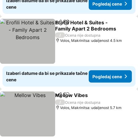
Izaberi datume da bi se prikazale tačne
Pogledaj cene
cene
Erofili Hotel & Suites -
Deli
Dodati u favorite
Family Apart 2 Bedrooms
Pogledaj cene
/
Ocena nije dostupna
Volos, Makrinitsa: udaljenost 4.5 km
Izaberi datume da bi se prikazale tačne
Pogledaj cene
cene
Mellow Vibes
Deli
Dodati u favorite
Pogledaj cen
/
Ocena nije dostupna
Volos, Makrinitsa: udaljenost 5.7 km