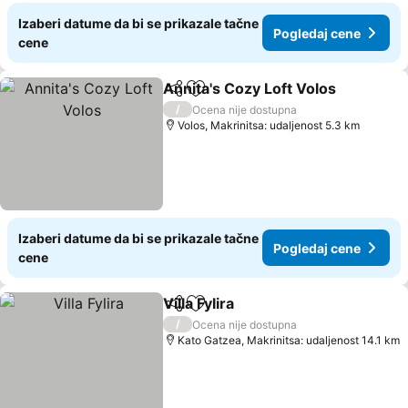
Izaberi datume da bi se prikazale tačne
Pogledaj cene
cene
Annita's Cozy Loft Volos
Deli
Dodati u favorite
P
/
Ocena nije dostupna
Volos, Makrinitsa: udaljenost 5.3 km
Izaberi datume da bi se prikazale tačne
Pogledaj cene
cene
Villa Fylira
Deli
Dodati u favorite
Pogledaj cene
/
Ocena nije dostupna
Kato Gatzea, Makrinitsa: udaljenost 14.1 km