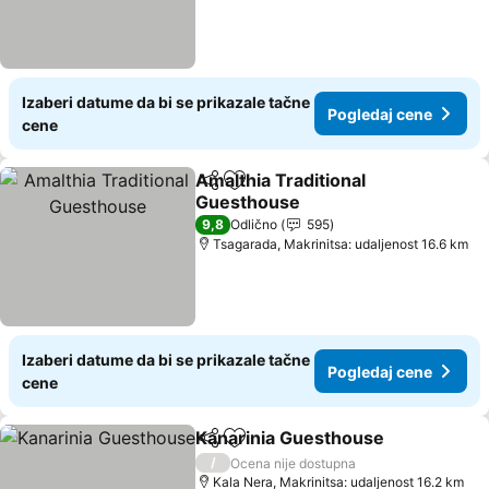
Izaberi datume da bi se prikazale tačne
Pogledaj cene
cene
Amalthia Traditional
Deli
Dodati u favorite
Guesthouse
Pogledaj cene
9,8
Odlično
595
Tsagarada, Makrinitsa: udaljenost 16.6 km
Izaberi datume da bi se prikazale tačne
Pogledaj cene
cene
Kanarinia Guesthouse
Deli
Dodati u favorite
Pog
/
Ocena nije dostupna
Kala Nera, Makrinitsa: udaljenost 16.2 km