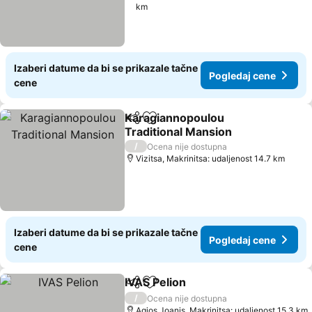
km
Izaberi datume da bi se prikazale tačne
Pogledaj cene
cene
Karagiannopoulou
Deli
Dodati u favorite
Traditional Mansion
Pogledaj cene
/
Ocena nije dostupna
Vizitsa, Makrinitsa: udaljenost 14.7 km
Izaberi datume da bi se prikazale tačne
Pogledaj cene
cene
IVAS Pelion
Deli
Dodati u favorite
Pogledaj cene
/
Ocena nije dostupna
Agios Joanis, Makrinitsa: udaljenost 15.3 km