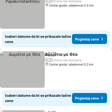
/
Ocena nije dostupna
Centar grada: udaljenost 0.4 km
Izaberi datume da bi se prikazale tačne
Pogledaj cene
cene
Δωμάτια με Θέα
Deli
Dodati u favorite
Pogledaj 
/
Ocena nije dostupna
Centar grada: udaljenost 0.2 km
Izaberi datume da bi se prikazale tačne
Pogledaj cene
cene