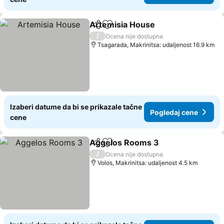
Artemisia House
Deli
Dodati u favorite
Pogledaj 
/
Ocena nije dostupna
Tsagarada, Makrinitsa: udaljenost 16.9 km
Izaberi datume da bi se prikazale tačne
Pogledaj cene
cene
Aggelos Rooms 3
Deli
Dodati u favorite
Pogledaj
/
Ocena nije dostupna
Volos, Makrinitsa: udaljenost 4.5 km