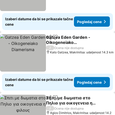
Izaberi datume da bi se prikazale tačne
Pogledaj cene
cene
Gatzea Eden Garden -
Deli
Dodati u favorite
Oikogeneiako
Diamerisma
Pogledaj cene
/
Ocena nije dostupna
Kato Gatzea, Makrinitsa: udaljenost 14.3 km
Izaberi datume da bi se prikazale tačne
Pogledaj cene
cene
Σπιτι με δωματια στο
Deli
Dodati u favorite
Πηλιο για οικογενεια η
φιλους
Pogledaj cene
/
Ocena nije dostupna
Agios Dimitrios, Makrinitsa: udaljenost 14.2