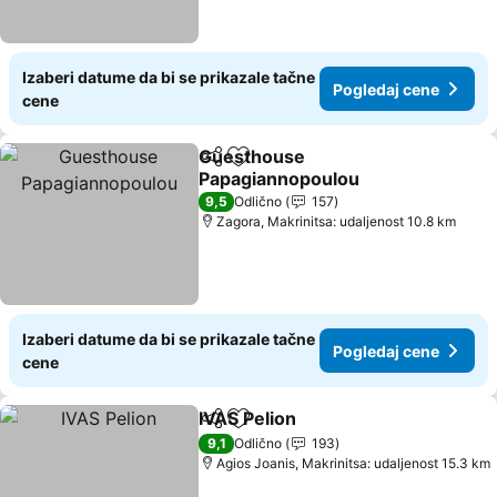
Izaberi datume da bi se prikazale tačne
Pogledaj cene
cene
Guesthouse
Deli
Dodati u favorite
Papagiannopoulou
Pogledaj cene
9,5
Odlično
157
Zagora, Makrinitsa: udaljenost 10.8 km
Izaberi datume da bi se prikazale tačne
Pogledaj cene
cene
IVAS Pelion
Deli
Dodati u favorite
Pogledaj cene
9,1
Odlično
193
Agios Joanis, Makrinitsa: udaljenost 15.3 km