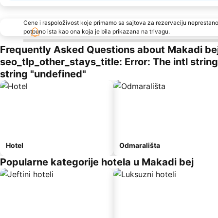
Cene i raspoloživost koje primamo sa sajtova za rezervaciju neprestano
potpuno ista kao ona koja je bila prikazana na trivagu.
Frequently Asked Questions about Makadi be
seo_tlp_other_stays_title: Error: The intl stri
string "undefined"
Hotel
Odmarališta
Popularne kategorije hotela u Makadi bej