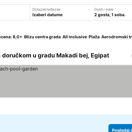
Dolazak/odlazak
Gosti i sobe
Izaberi datume
2 gosta, 1 soba.
ocena: 8,0+
Blizu centra grada
All inclusive
Plaža
Aerodromski tr
a doručkom u gradu Makadi bej, Egipat
Pogledaj 