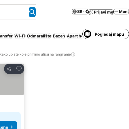
SR · €
Meni
Prijavi me
Pogledaj mapu
ansfer
Wi-Fi
Odmaralište
Bazen
Apart hotel
Klimatizacija
Porod
Kako uplate koje primimo utiču na rangiranje
Dodati u favorite
Deli
cene