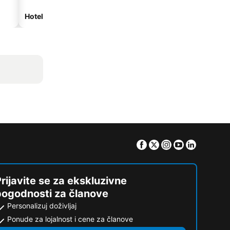
Hoteli na plaži
Hoteli sa parkingom
Facebook
Twitter
Instagram
Youtube
Linkedin
rijavite se za ekskluzivne
pogodnosti za članove
Personalizuj doživljaj
Ponude za lojalnost i cene za članove