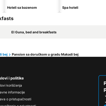
Hoteli sa bazenom
Spa hoteli
kfasts
El Guna, bed and breakfasts
i bej
Pansion sa doručkom u gradu Makadi bej
lovi i politike
P
lovi korišćenja
avne informacije
java o pristupačnosti
aveštenje o privatnosti