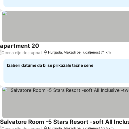
apartment 20
Ocena nije dostupna
/
Hurgada, Makadi bej: udaljenost 7.1 km
Izaberi datume da bi se prikazale tačne cene
Ocena nije dostupna
/
Hurgada, Makadi bej: udaljenost 10.5 km