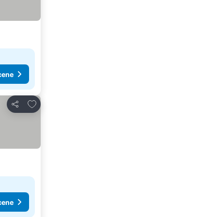
cene
Dodati u favorite
Deli
cene