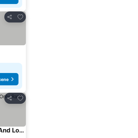
Dodati u favorite
Deli
cene
Dodati u favorite
Deli
Salvatore Room -5 Stars Resort -soft All Inclusive -two Adults And Two Children-egyptians And Local Residents Only Rate