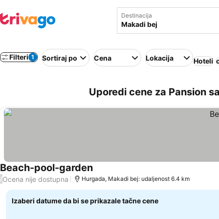
Destinacija
Filteri
1
Sortiraj po
Cena
Lokacija
Hoteli
Uporedi cene za Pansion s
Beach-pool-garden
Ocena nije dostupna
/
Hurgada, Makadi bej: udaljenost 6.4 km
Izaberi datume da bi se prikazale tačne cene