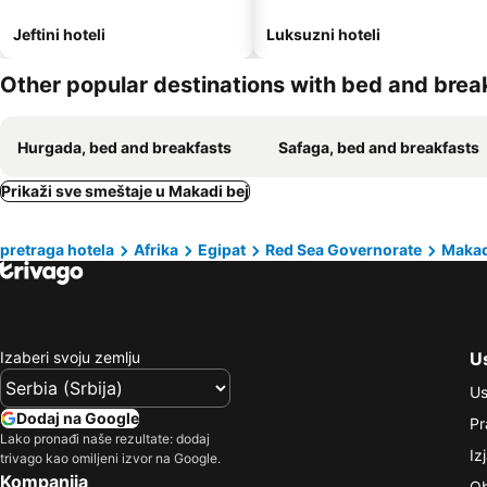
Jeftini hoteli
Luksuzni hoteli
Other popular destinations with bed and brea
Hurgada, bed and breakfasts
Safaga, bed and breakfasts
Prikaži sve smeštaje u Makadi bej
pretraga hotela
Afrika
Egipat
Red Sea Governorate
Makad
Izaberi svoju zemlju
Us
Us
Dodaj na Google
Pr
Lako pronađi naše rezultate: dodaj
Iz
trivago kao omiljeni izvor na Google.
Kompanija
Ob