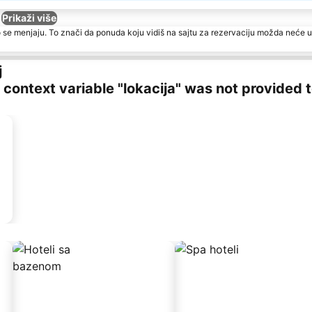
Prikaži više
 se menjaju. To znači da ponuda koju vidiš na sajtu za rezervaciju možda neće u
j
ng context variable "lokacija" was not provided 