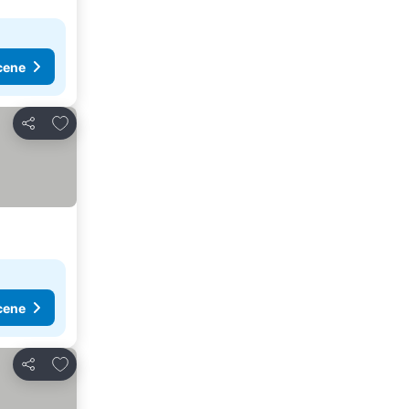
cene
Dodati u favorite
Deli
cene
Dodati u favorite
Deli