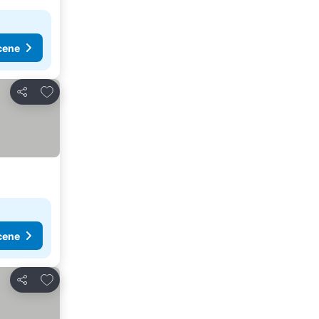
cene
Dodati u favorite
Deli
cene
Dodati u favorite
Deli