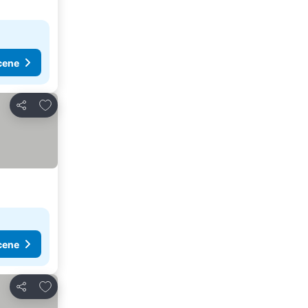
cene
Dodati u favorite
Deli
cene
Dodati u favorite
Deli