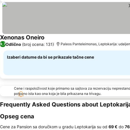
Xenonas Oneiro
Odlično
(broj ocena: 131)
9,7
Paleos Panteleimonas, Leptokarija: udalje
Izaberi datume da bi se prikazale tačne cene
Cene i raspoloživost koje primamo sa sajtova za rezervaciju neprestano
potpuno ista kao ona koja je bila prikazana na trivagu.
Frequently Asked Questions about Leptokarij
Opseg cena
Cene za Pansion sa doručkom u gradu Leptokarija su od
‎69 €
do
‎76