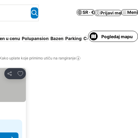
SR · €
Meni
Prijavi me
Pogledaj mapu
en u cenu
Polupansion
Bazen
Parking
Cela kuća/apartman
Dozv
Kako uplate koje primimo utiču na rangiranje
Dodati u favorite
Deli