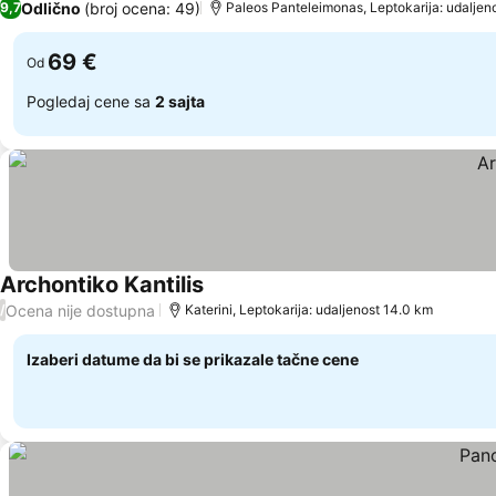
Odlično
(broj ocena: 49)
9,7
Paleos Panteleimonas, Leptokarija: udaljen
69 €
Od
Pogledaj cene sa
2 sajta
Archontiko Kantilis
Ocena nije dostupna
/
Katerini, Leptokarija: udaljenost 14.0 km
Izaberi datume da bi se prikazale tačne cene