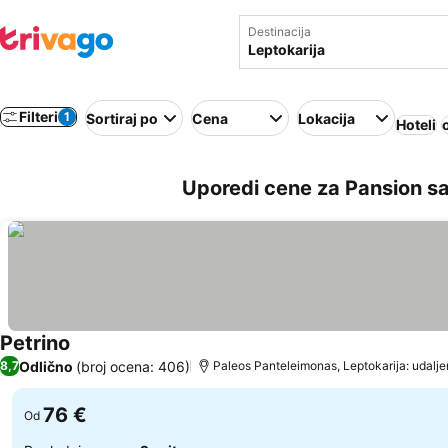
Destinacija
Filteri
1
Sortiraj po
Cena
Lokacija
Hoteli
Uporedi cene za Pansion s
Petrino
Odlično
(broj ocena: 406)
8,7
Paleos Panteleimonas, Leptokarija: udalje
76 €
Od