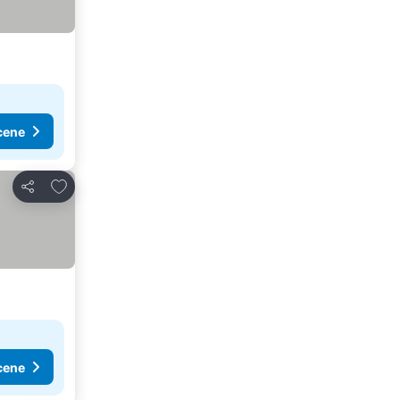
cene
Dodati u favorite
Deli
cene