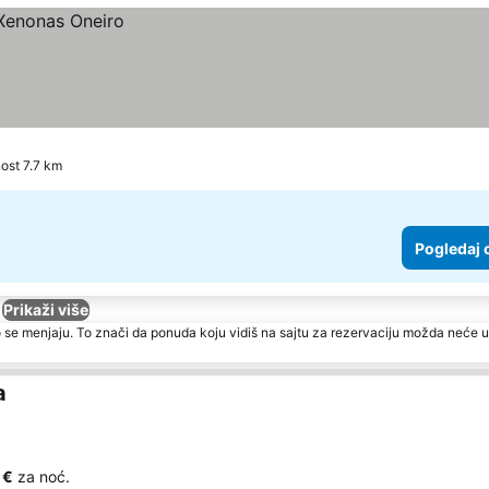
nost 7.7 km
Pogledaj 
Prikaži više
 se menjaju. To znači da ponuda koju vidiš na sajtu za rezervaciju možda neće u
a
 €
za noć.