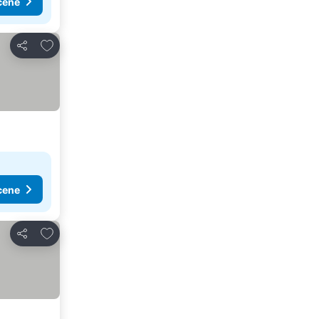
cene
Dodati u favorite
Deli
cene
Dodati u favorite
Deli