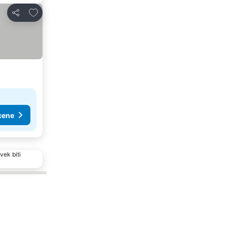
Dodati u favorite
Deli
cene
vek biti