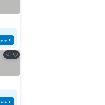
cene
Dodati u favorite
Deli
cene