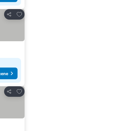
Dodati u favorite
Deli
cene
Dodati u favorite
Deli