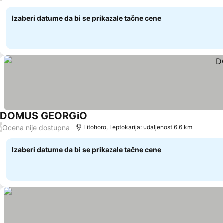
Izaberi datume da bi se prikazale tačne cene
DOMUS GEORGiO
Ocena nije dostupna
/
Litohoro, Leptokarija: udaljenost 6.6 km
Izaberi datume da bi se prikazale tačne cene