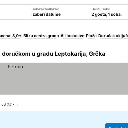
Dolazak/odlazak
Gosti i sobe
Izaberi datume
2 gosta, 1 soba.
ocena: 8,0+
Blizu centra grada
All inclusive
Plaža
Doručak uključ
a doručkom u gradu Leptokarija, Grčka
nost 7.7 km