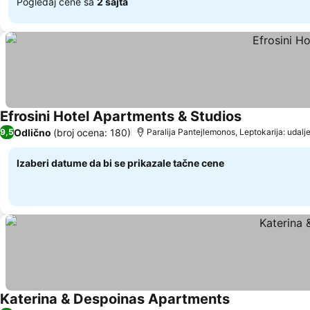
Pogledaj cene sa
2 sajta
Efrosini Hotel Apartments & Studios
Odlično
(broj ocena: 180)
9,5
Paralija Pantejlemonos, Leptokarija: udalj
Izaberi datume da bi se prikazale tačne cene
Katerina & Despoinas Apartments