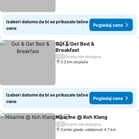
Izaberi datume da bi se prikazale tačne
Pogledaj cene
cene
Gut & Get Bed &
Deli
Dodati u favorite
Breakfast
/
Ocena nije dostupna
0.2 km od plaže
Izaberi datume da bi se prikazale tačne
Pogledaj cene
cene
Nisarine @ Koh Klang
Deli
Dodati u favorite
/
Ocena nije dostupna
Centar grada: udaljenost 4.7 km