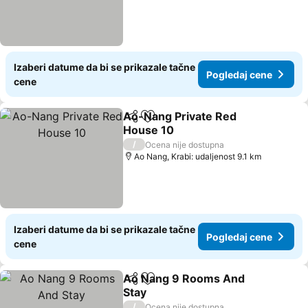
Izaberi datume da bi se prikazale tačne
Pogledaj cene
cene
Ao-Nang Private Red
Deli
Dodati u favorite
House 10
/
Ocena nije dostupna
Ao Nang, Krabi: udaljenost 9.1 km
Izaberi datume da bi se prikazale tačne
Pogledaj cene
cene
Ao Nang 9 Rooms And
Deli
Dodati u favorite
Stay
/
Ocena nije dostupna