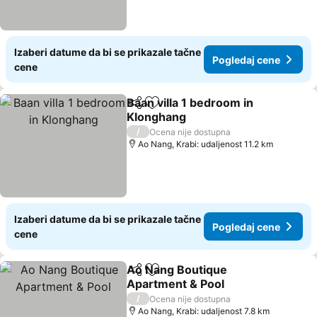
Izaberi datume da bi se prikazale tačne
Pogledaj cene
cene
Baan villa 1 bedroom in
Deli
Dodati u favorite
Klonghang
/
Ocena nije dostupna
Ao Nang, Krabi: udaljenost 11.2 km
Izaberi datume da bi se prikazale tačne
Pogledaj cene
cene
Ao Nang Boutique
Deli
Dodati u favorite
Apartment & Pool
/
Ocena nije dostupna
Ao Nang, Krabi: udaljenost 7.8 km