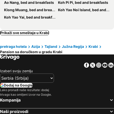
Ao Nang, bed and breakfasts
Koh Pi Pi, bed and breakfasts
Klong Muang, bed and breakfasts
Koh Yao Noi Island, bed and breakfasts
Koh Yao Yai, bed and breakfasts
Prikaži sve smeštaje u Krabi
pretraga hotela
Azija
Tajland
Južna Regija
Krabi
Pansion sa doručkom u gradu Krabi
Facebook
Twitter
Insta
Yo
Izaberi svoju zemlju
Dodaj na Google
Lako pronađi naše rezultate: dodaj
trivago kao omiljeni izvor na Google.
Kompanija
Naši proizvodi