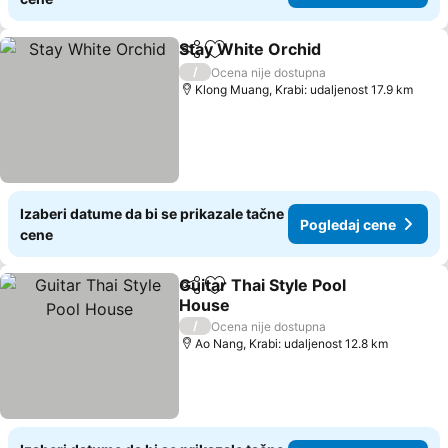
Stay White Orchid
Deli
Dodati u favorite
/
Ocena nije dostupna
Klong Muang, Krabi: udaljenost 17.9 km
Izaberi datume da bi se prikazale tačne
Pogledaj cene
cene
Guitar Thai Style Pool
Deli
Dodati u favorite
House
/
Ocena nije dostupna
Ao Nang, Krabi: udaljenost 12.8 km