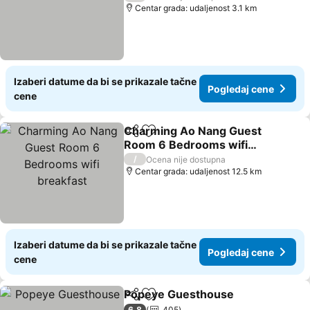
Centar grada: udaljenost 3.1 km
Izaberi datume da bi se prikazale tačne
Pogledaj cene
cene
Charming Ao Nang Guest
Deli
Dodati u favorite
Room 6 Bedrooms wifi
breakfast
/
Ocena nije dostupna
Centar grada: udaljenost 12.5 km
Izaberi datume da bi se prikazale tačne
Pogledaj cene
cene
Popeye Guesthouse
Deli
Dodati u favorite
6,8
405