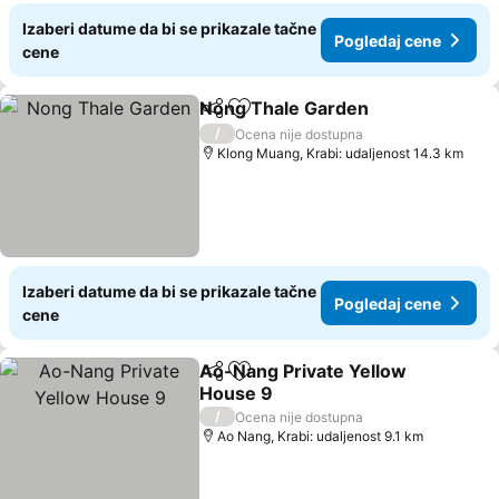
Izaberi datume da bi se prikazale tačne
Pogledaj cene
cene
Nong Thale Garden
Deli
Dodati u favorite
/
Ocena nije dostupna
Klong Muang, Krabi: udaljenost 14.3 km
Izaberi datume da bi se prikazale tačne
Pogledaj cene
cene
Ao-Nang Private Yellow
Deli
Dodati u favorite
House 9
/
Ocena nije dostupna
Ao Nang, Krabi: udaljenost 9.1 km