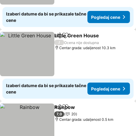
Izaberi datume da bi se prikazale tačne
Pogledaj cene
cene
Little Green House
Deli
Dodati u favorite
/
Ocena nije dostupna
Centar grada: udaljenost 10.3 km
Izaberi datume da bi se prikazale tačne
Pogledaj cene
cene
Rainbow
Deli
Dodati u favorite
7,0
20
Centar grada: udaljenost 0.5 km