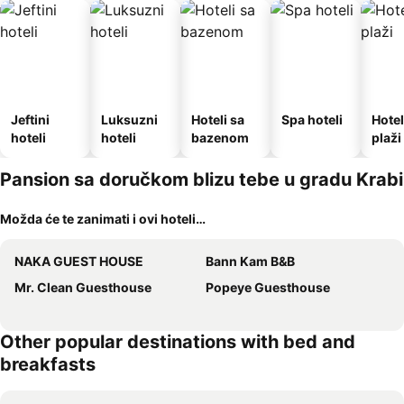
Jeftini
Luksuzni
Hoteli sa
Spa hoteli
Hotel
hoteli
hoteli
bazenom
plaži
Pansion sa doručkom blizu tebe u gradu Krabi
Možda će te zanimati i ovi hoteli…
NAKA GUEST HOUSE
Bann Kam B&B
Mr. Clean Guesthouse
Popeye Guesthouse
Other popular destinations with bed and
breakfasts