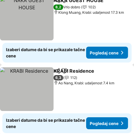
NAKA GUEST HOUSE
Deli
Dodati u favorite
8,2
Vrlo dobro
102
Klong Muang, Krabi: udaljenost 17.3 km
Izaberi datume da bi se prikazale tačne
Pogledaj cene
cene
KRABI Residence
Deli
Dodati u favorite
6,3
112
Ao Nang, Krabi: udaljenost 7.4 km
Izaberi datume da bi se prikazale tačne
Pogledaj cene
cene