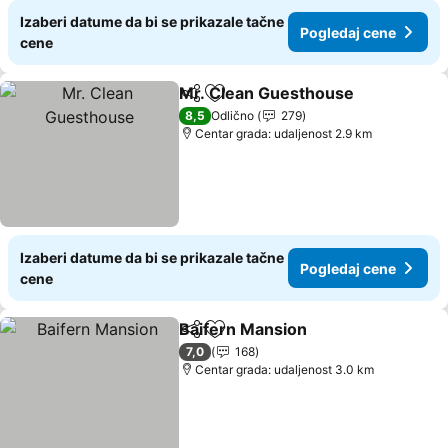
Izaberi datume da bi se prikazale tačne
Pogledaj cene
cene
Mr. Clean Guesthouse
Deli
Dodati u favorite
8,5
Odlično
279
Centar grada: udaljenost 2.9 km
Izaberi datume da bi se prikazale tačne
Pogledaj cene
cene
Baifern Mansion
Deli
Dodati u favorite
7,0
168
Centar grada: udaljenost 3.0 km