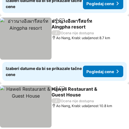
Izaberi datume da bi se prikazale tačne
Pogledaj cene
cene
อ่าวนางอิงผารีสอร์ท
Deli
Dodati u favorite
Aingpha resort
/
Ocena nije dostupna
Ao Nang, Krabi: udaljenost 8.7 km
Izaberi datume da bi se prikazale tačne
Pogledaj cene
cene
Haweli Restaurant &
Deli
Dodati u favorite
Guest House
/
Ocena nije dostupna
Ao Nang, Krabi: udaljenost 10.8 km