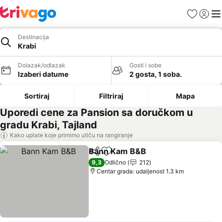
Favoriti
Prijavi
Men
Destinacija
Krabi
Dolazak/odlazak
Gosti i sobe
Izaberi datume
2 gosta, 1 soba.
Sortiraj
Filtriraj
Mapa
Uporedi cene za Pansion sa doručkom u
gradu Krabi, Tajland
Kako uplate koje primimo utiču na rangiranje
Bann Kam B&B
Deli
Dodati u favorite
9,3
Odlično
212
Centar grada: udaljenost 1.3 km