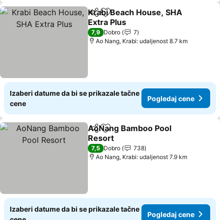
Krabi Beach House, SHA
Deli
Dodati u favorite
Extra Plus
7,9
Dobro
7
Ao Nang, Krabi: udaljenost 8.7 km
Izaberi datume da bi se prikazale tačne
Pogledaj cene
cene
AoNang Bamboo Pool
Deli
Dodati u favorite
Resort
7,5
Dobro
738
Ao Nang, Krabi: udaljenost 7.9 km
Izaberi datume da bi se prikazale tačne
Pogledaj cene
cene