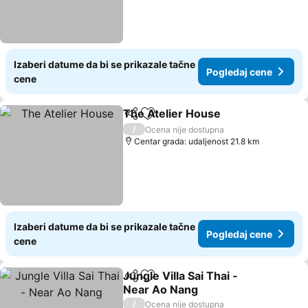
Izaberi datume da bi se prikazale tačne
Pogledaj cene
cene
The Atelier House
Deli
Dodati u favorite
/
Ocena nije dostupna
Centar grada: udaljenost 21.8 km
Izaberi datume da bi se prikazale tačne
Pogledaj cene
cene
Jungle Villa Sai Thai -
Deli
Dodati u favorite
Near Ao Nang
/
Ocena nije dostupna