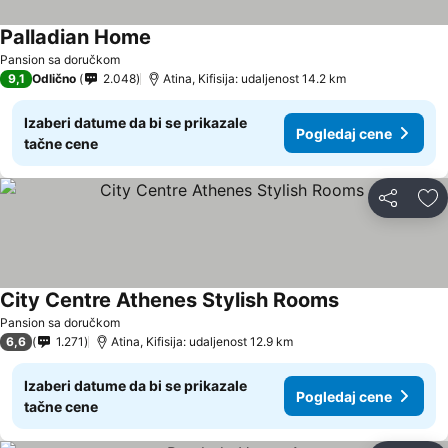
Palladian Home
Pogledaj cene
Pansion sa doručkom
9,1
Odlično
2.048
Atina, Kifisija: udaljenost 14.2 km
Izaberi datume da bi se prikazale
Pogledaj cene
tačne cene
Deli
Do
City Centre Athenes Stylish Rooms
Pogledaj cene
Pansion sa doručkom
6,6
1.271
Atina, Kifisija: udaljenost 12.9 km
Izaberi datume da bi se prikazale
Pogledaj cene
tačne cene