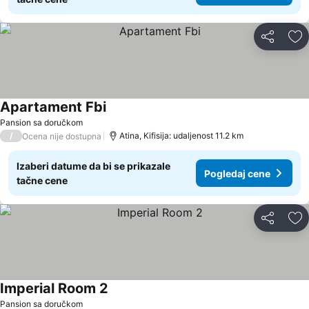
Deli
Do
Apartament Fbi
Pogledaj cene
Pansion sa doručkom
/
Atina, Kifisija: udaljenost 11.2 km
Ocena nije dostupna
Izaberi datume da bi se prikazale
Pogledaj cene
tačne cene
Deli
Do
Imperial Room 2
Pogledaj cene
Pansion sa doručkom