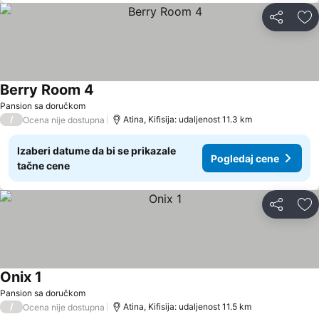
Deli
Do
Berry Room 4
Pogledaj cene
Pansion sa doručkom
/
Atina, Kifisija: udaljenost 11.3 km
Ocena nije dostupna
Izaberi datume da bi se prikazale
Pogledaj cene
tačne cene
Deli
Do
Onix 1
Pogledaj cene
Pansion sa doručkom
/
Atina, Kifisija: udaljenost 11.5 km
Ocena nije dostupna