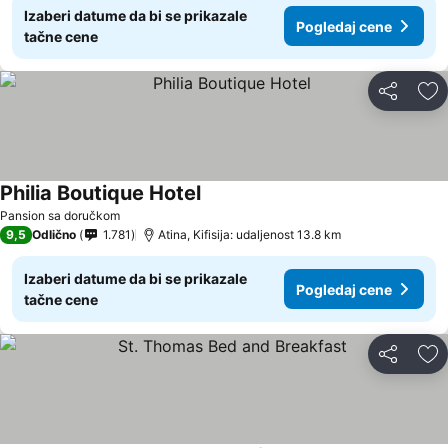
Izaberi datume da bi se prikazale
Pogledaj cene
tačne cene
Deli
Do
Philia Boutique Hotel
Pogledaj cene
Pansion sa doručkom
9,5
Odlično
1.781
Atina, Kifisija: udaljenost 13.8 km
Izaberi datume da bi se prikazale
Pogledaj cene
tačne cene
Deli
Do