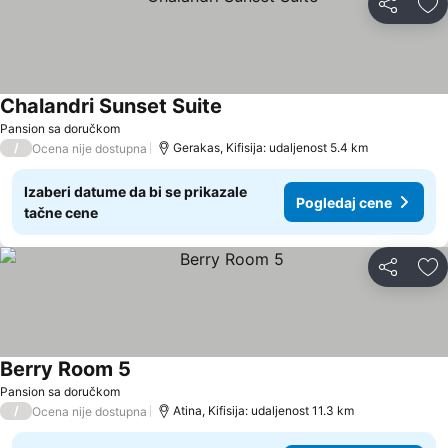
Deli
Do
Chalandri Sunset Suite
Pogledaj cene
Pansion sa doručkom
/
Gerakas, Kifisija: udaljenost 5.4 km
Ocena nije dostupna
Izaberi datume da bi se prikazale
Pogledaj cene
tačne cene
Deli
Do
Berry Room 5
Pogledaj cene
Pansion sa doručkom
/
Atina, Kifisija: udaljenost 11.3 km
Ocena nije dostupna