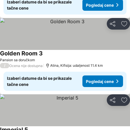
Izaberi datume da bi se prikazale
Pogledaj cene
tačne cene
Deli
Do
Golden Room 3
Pogledaj cene
Pansion sa doručkom
/
Atina, Kifisija: udaljenost 11.4 km
Ocena nije dostupna
Izaberi datume da bi se prikazale
Pogledaj cene
tačne cene
Deli
Do
Imperial 5