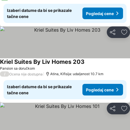
Izaberi datume da bi se prikazale
Pogledaj cene
tačne cene
Deli
Do
Kriel Suites By Liv Homes 203
Pogledaj cene
Pansion sa doručkom
/
Atina, Kifisija: udaljenost 10.7 km
Ocena nije dostupna
Izaberi datume da bi se prikazale
Pogledaj cene
tačne cene
Deli
Do