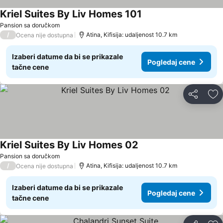
Kriel Suites By Liv Homes 101
Pogledaj cene
Pansion sa doručkom
/
Atina, Kifisija: udaljenost 10.7 km
Ocena nije dostupna
Izaberi datume da bi se prikazale
Pogledaj cene
tačne cene
Deli
Do
Kriel Suites By Liv Homes 02
Pogledaj cene
Pansion sa doručkom
/
Atina, Kifisija: udaljenost 10.7 km
Ocena nije dostupna
Izaberi datume da bi se prikazale
Pogledaj cene
tačne cene