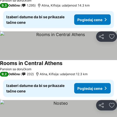
Pansion sa doručkom
9,3
Odlično
1.295
Atina, Kifisija: udaljenost 14.3 km
Izaberi datume da bi se prikazale
Pogledaj cene
tačne cene
Deli
Do
Rooms in Central Athens
Pogledaj cene
Pansion sa doručkom
9,2
Odlično
232
Atina, Kifisija: udaljenost 12.3 km
Izaberi datume da bi se prikazale
Pogledaj cene
tačne cene
Deli
Do