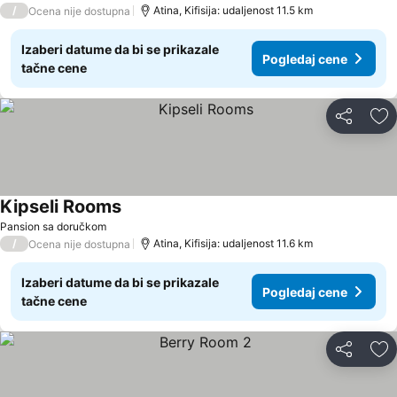
/
Atina, Kifisija: udaljenost 11.5 km
Ocena nije dostupna
Izaberi datume da bi se prikazale
Pogledaj cene
tačne cene
Deli
Do
Kipseli Rooms
Pogledaj cene
Pansion sa doručkom
/
Atina, Kifisija: udaljenost 11.6 km
Ocena nije dostupna
Izaberi datume da bi se prikazale
Pogledaj cene
tačne cene
Deli
Do