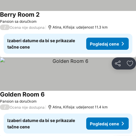
Berry Room 2
Pogledaj cene
Pansion sa doručkom
/
Atina, Kifisija: udaljenost 11.3 km
Ocena nije dostupna
Izaberi datume da bi se prikazale
Pogledaj cene
tačne cene
Deli
Do
Golden Room 6
Pogledaj cene
Pansion sa doručkom
/
Atina, Kifisija: udaljenost 11.4 km
Ocena nije dostupna
Izaberi datume da bi se prikazale
Pogledaj cene
tačne cene