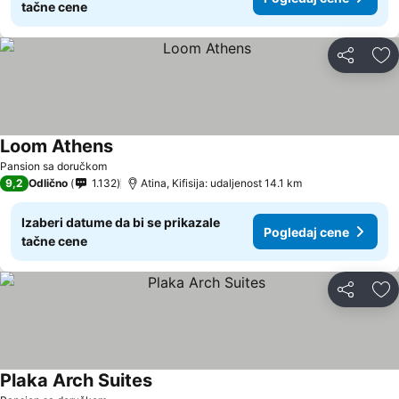
tačne cene
Deli
Do
Loom Athens
Pogledaj cene
Pansion sa doručkom
9,2
Odlično
1.132
Atina, Kifisija: udaljenost 14.1 km
Izaberi datume da bi se prikazale
Pogledaj cene
tačne cene
Deli
Do
Plaka Arch Suites
Pogledaj cene