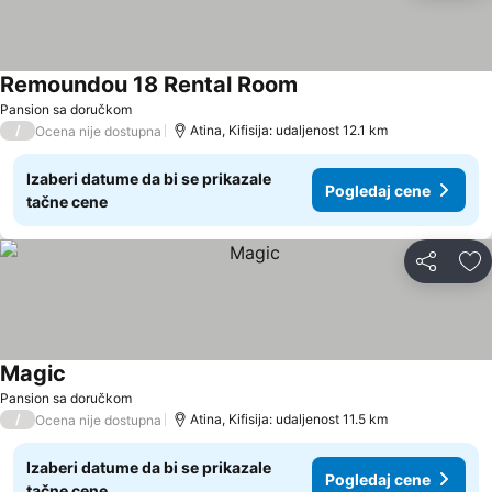
Remoundou 18 Rental Room
Pogledaj cene
Pansion sa doručkom
/
Atina, Kifisija: udaljenost 12.1 km
Ocena nije dostupna
Izaberi datume da bi se prikazale
Pogledaj cene
tačne cene
Deli
Do
Magic
Pogledaj cene
Pansion sa doručkom
/
Atina, Kifisija: udaljenost 11.5 km
Ocena nije dostupna
Izaberi datume da bi se prikazale
Pogledaj cene
tačne cene