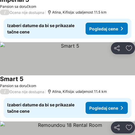
Pogledaj cene
Pansion sa doručkom
/
Atina, Kifisija: udaljenost 11.5 km
Ocena nije dostupna
Izaberi datume da bi se prikazale
Pogledaj cene
tačne cene
Deli
Do
Smart 5
Pogledaj cene
Pansion sa doručkom
/
Atina, Kifisija: udaljenost 11.4 km
Ocena nije dostupna
Izaberi datume da bi se prikazale
Pogledaj cene
tačne cene
Deli
Do