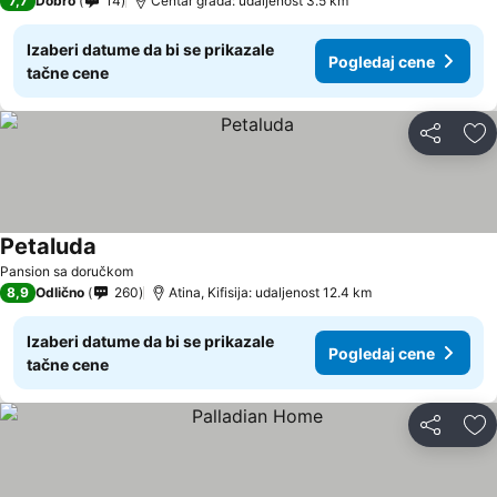
7,7
Dobro
14
Centar grada: udaljenost 3.5 km
Izaberi datume da bi se prikazale
Pogledaj cene
tačne cene
Deli
Do
Petaluda
Pogledaj cene
Pansion sa doručkom
8,9
Odlično
260
Atina, Kifisija: udaljenost 12.4 km
Izaberi datume da bi se prikazale
Pogledaj cene
tačne cene
Deli
Do