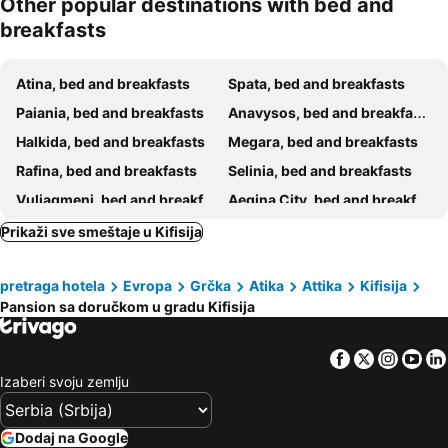
Other popular destinations with bed and
breakfasts
Atina, bed and breakfasts
Spata, bed and breakfasts
Paiania, bed and breakfasts
Anavysos, bed and breakfasts
Halkida, bed and breakfasts
Megara, bed and breakfasts
Rafina, bed and breakfasts
Selinia, bed and breakfasts
Vuliagmeni, bed and breakfasts
Aegina City, bed and breakfasts
Markopoulo, bed and breakfasts
Pirej, bed and breakfasts
Prikaži sve smeštaje u Kifisija
Alimos, bed and breakfasts
Faliro, bed and breakfasts
pretraga hotela
Evropa
Grčka
Atika
Attika
Kifisija
Elefsina, bed and breakfasts
Pansion sa doručkom u gradu Kifisija
Facebook
Twitter
Insta
Yo
Izaberi svoju zemlju
Dodaj na Google