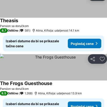
Theasis
Pogledaj cene
Pansion sa doručkom
8,7
Odlično
581
Atina, Kifisija: udaljenost 14.1 km
Izaberi datume da bi se prikazale
Pogledaj cene
tačne cene
Deli
Do
The Frogs Guesthouse
Pogledaj cene
Pansion sa doručkom
9,5
Odlično
1.268
Atina, Kifisija: udaljenost 13.9 km
Izaberi datume da bi se prikazale
Pogledaj cene