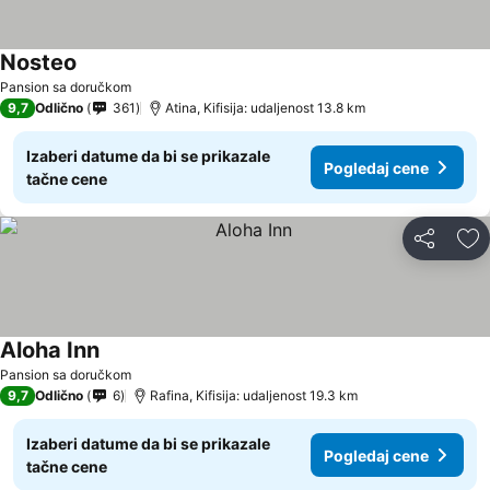
Nosteo
Pogledaj cene
Pansion sa doručkom
9,7
Odlično
361
Atina, Kifisija: udaljenost 13.8 km
Izaberi datume da bi se prikazale
Pogledaj cene
tačne cene
Deli
Do
Aloha Inn
Pogledaj cene
Pansion sa doručkom
9,7
Odlično
6
Rafina, Kifisija: udaljenost 19.3 km
Izaberi datume da bi se prikazale
Pogledaj cene
tačne cene