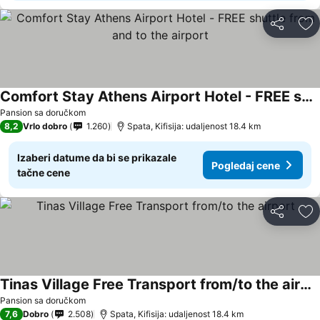
Deli
Do
Comfort Stay Athens Airport Hotel - FREE shuttle from and to the airport
Pogledaj cene
Pansion sa doručkom
8,2
Vrlo dobro
1.260
Spata, Kifisija: udaljenost 18.4 km
Izaberi datume da bi se prikazale
Pogledaj cene
tačne cene
Deli
Do
Tinas Village Free Transport from/to the airport
Pogledaj cene
Pansion sa doručkom
7,6
Dobro
2.508
Spata, Kifisija: udaljenost 18.4 km