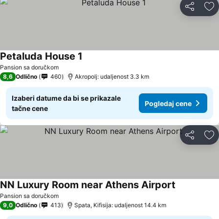
Deli
Do
Petaluda House 1
Pogledaj cene
Pansion sa doručkom
8,6
Odlično
460
Akropolj: udaljenost 3.3 km
Izaberi datume da bi se prikazale
Pogledaj cene
tačne cene
Deli
Do
NN Luxury Room near Athens Airport
Pogledaj c
Pansion sa doručkom
9,0
Odlično
413
Spata, Kifisija: udaljenost 14.4 km