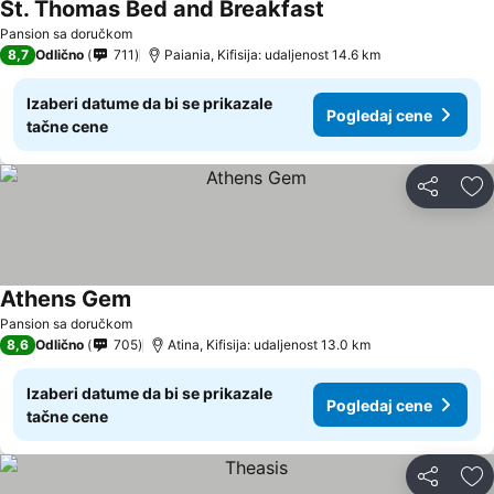
St. Thomas Bed and Breakfast
Pogledaj cene
Pansion sa doručkom
8,7
Odlično
711
Paiania, Kifisija: udaljenost 14.6 km
Izaberi datume da bi se prikazale
Pogledaj cene
tačne cene
Deli
Do
Athens Gem
Pogledaj cene
Pansion sa doručkom
8,6
Odlično
705
Atina, Kifisija: udaljenost 13.0 km
Izaberi datume da bi se prikazale
Pogledaj cene
tačne cene
Deli
Do