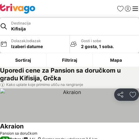
Favoriti
Prijavi
Men
Destinacija
Kifisija
Dolazak/odlazak
Gosti i sobe
Izaberi datume
2 gosta, 1 soba.
Sortiraj
Filtriraj
Mapa
Uporedi cene za Pansion sa doručkom u
gradu Kifisija, Grčka
Kako uplate koje primimo utiču na rangiranje
Deli
Do
Akraion
Pogledaj cene
Pansion sa doručkom