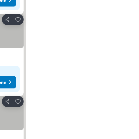
ene
Dodati u favorite
Deli
ene
Dodati u favorite
Deli