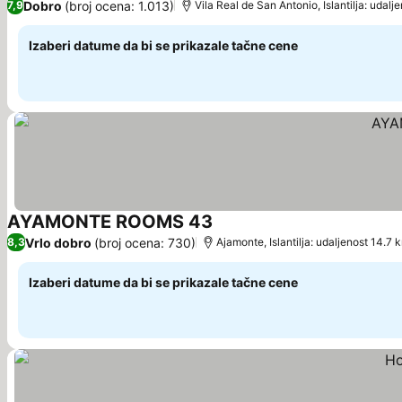
Dobro
(broj ocena: 1.013)
7,9
Vila Real de San Antonio, Islantilja: udalj
Izaberi datume da bi se prikazale tačne cene
AYAMONTE ROOMS 43
Pogledaj cene
Vrlo dobro
(broj ocena: 730)
8,3
Ajamonte, Islantilja: udaljenost 14.7 
Izaberi datume da bi se prikazale tačne cene