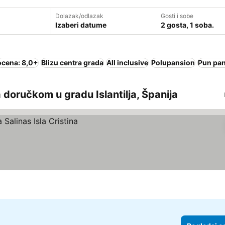
Dolazak/odlazak
Gosti i sobe
Izaberi datume
2 gosta, 1 soba.
ocena: 8,0+
Blizu centra grada
All inclusive
Polupansion
Pun pa
doručkom u gradu Islantilja, Španija