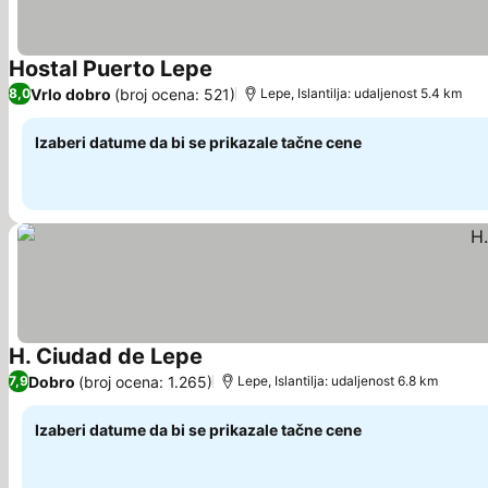
Hostal Puerto Lepe
Pogledaj cene
Vrlo dobro
(broj ocena: 521)
8,0
Lepe, Islantilja: udaljenost 5.4 km
Izaberi datume da bi se prikazale tačne cene
H. Ciudad de Lepe
Pogledaj cene
Dobro
(broj ocena: 1.265)
7,9
Lepe, Islantilja: udaljenost 6.8 km
Izaberi datume da bi se prikazale tačne cene