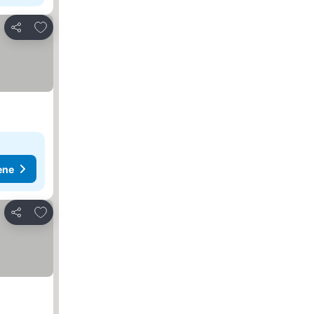
Dodati u favorite
Deli
ene
Dodati u favorite
Deli