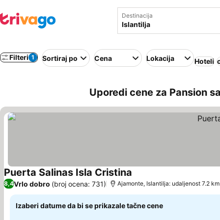
Destinacija
Filteri
1
Sortiraj po
Cena
Lokacija
Hoteli
Uporedi cene za Pansion sa 
Puerta Salinas Isla Cristina
Pogledaj cene
Vrlo dobro
(broj ocena: 731)
8,4
Ajamonte, Islantilja: udaljenost 7.2 km
Izaberi datume da bi se prikazale tačne cene