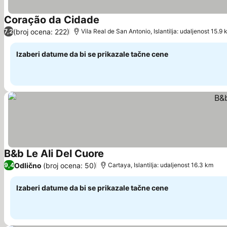
Coração da Cidade
Pogledaj cene
(broj ocena: 222)
7,2
Vila Real de San Antonio, Islantilja: udaljenost 15.9
Izaberi datume da bi se prikazale tačne cene
B&b Le Ali Del Cuore
Pogledaj cene
Odlično
(broj ocena: 50)
9,4
Cartaya, Islantilja: udaljenost 16.3 km
Izaberi datume da bi se prikazale tačne cene