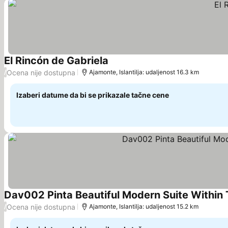
El Rincón de Gabriela
Pogledaj cene
Ocena nije dostupna
/
Ajamonte, Islantilja: udaljenost 16.3 km
Izaberi datume da bi se prikazale tačne cene
Dav002 Pinta Beautiful Modern Suite Within
Ocena nije dostupna
/
Ajamonte, Islantilja: udaljenost 15.2 km