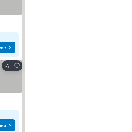
ene
Dodati u favorite
Deli
ene