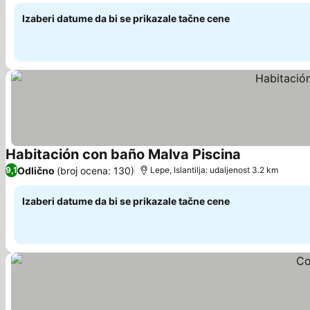
Izaberi datume da bi se prikazale tačne cene
Habitación con baño Malva Piscina
Pogledaj cen
Odlično
(broj ocena: 130)
9,1
Lepe, Islantilja: udaljenost 3.2 km
Izaberi datume da bi se prikazale tačne cene