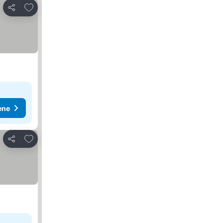
Dodati u favorite
Deli
ene
Dodati u favorite
Deli