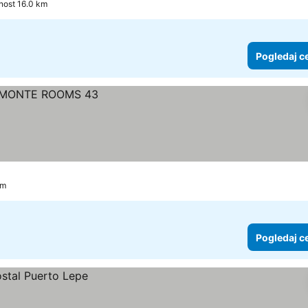
enost 16.0 km
Pogledaj c
km
Pogledaj c