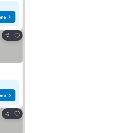
ene
Dodati u favorite
Deli
ene
Dodati u favorite
Deli