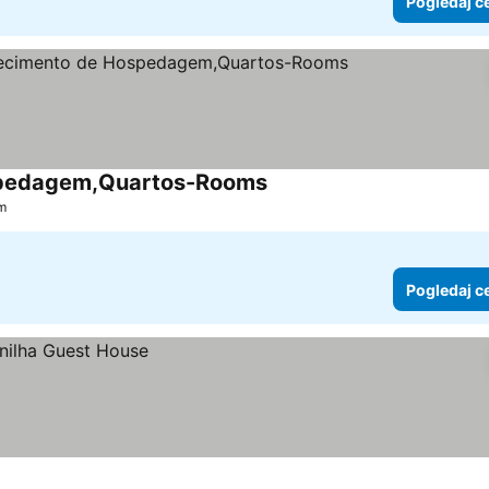
Pogledaj c
spedagem,Quartos-Rooms
Pogledaj cene
km
Pogledaj c