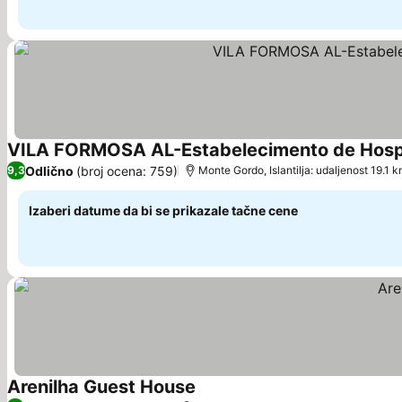
VILA FORMOSA AL-Estabelecimento de Ho
Odlično
(broj ocena: 759)
9,3
Monte Gordo, Islantilja: udaljenost 19.1 
Izaberi datume da bi se prikazale tačne cene
Arenilha Guest House
Pogledaj cene