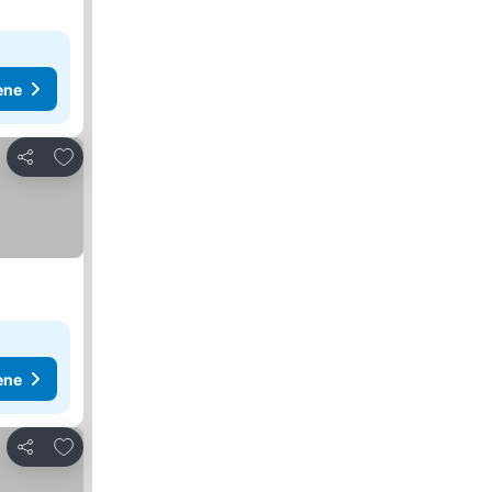
ene
Dodati u favorite
Deli
ene
Dodati u favorite
Deli