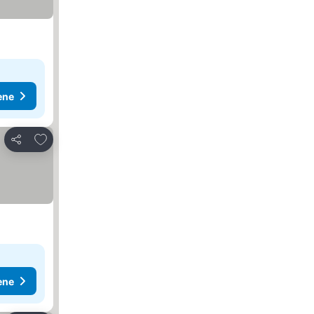
ene
Dodati u favorite
Deli
ene