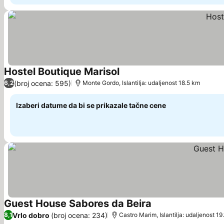
Hostel Boutique Marisol
Pogledaj cene
(broj ocena: 595)
6,2
Monte Gordo, Islantilja: udaljenost 18.5 km
Izaberi datume da bi se prikazale tačne cene
Guest House Sabores da Beira
Pogledaj cene
Vrlo dobro
(broj ocena: 234)
8,1
Castro Marim, Islantilja: udaljenost 19