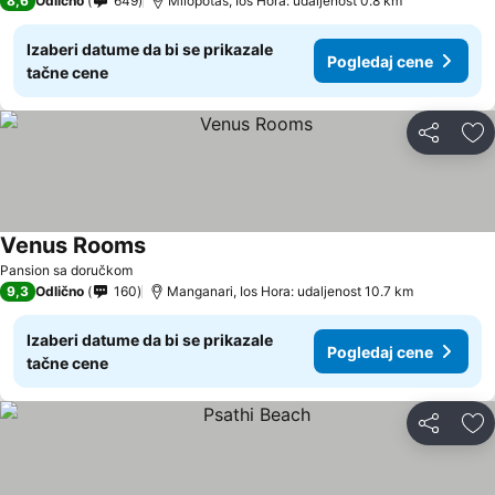
8,6
Odlično
649
Milopotas, Ios Hora: udaljenost 0.8 km
Izaberi datume da bi se prikazale
Pogledaj cene
tačne cene
Deli
Do
Venus Rooms
Pogledaj cene
Pansion sa doručkom
9,3
Odlično
160
Manganari, Ios Hora: udaljenost 10.7 km
Izaberi datume da bi se prikazale
Pogledaj cene
tačne cene
Deli
Do