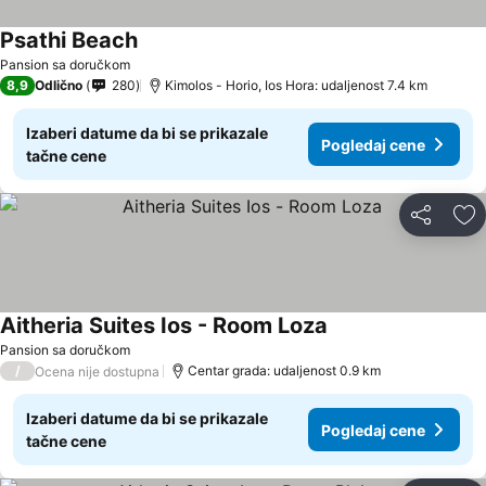
Psathi Beach
Pogledaj cene
Pansion sa doručkom
8,9
Odlično
280
Kimolos - Horio, Ios Hora: udaljenost 7.4 km
Izaberi datume da bi se prikazale
Pogledaj cene
tačne cene
Deli
Do
Aitheria Suites Ios - Room Loza
Pogledaj cene
Pansion sa doručkom
/
Centar grada: udaljenost 0.9 km
Ocena nije dostupna
Izaberi datume da bi se prikazale
Pogledaj cene
tačne cene