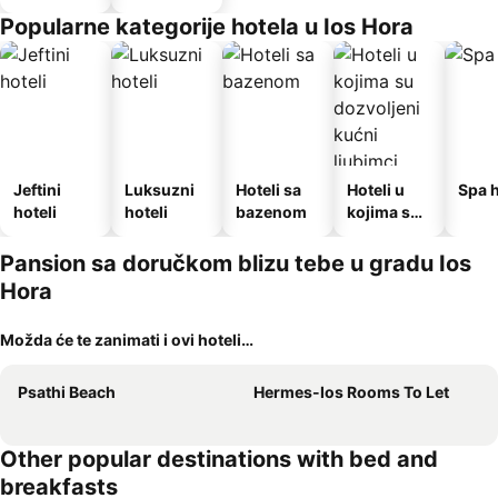
Popularne kategorije hotela u Ios Hora
Jeftini
Luksuzni
Hoteli sa
Hoteli u
Spa h
hoteli
hoteli
bazenom
kojima su
dozvoljeni
kućni
Pansion sa doručkom blizu tebe u gradu Ios
ljubimci
Hora
Možda će te zanimati i ovi hoteli…
Psathi Beach
Hermes-Ios Rooms To Let
Other popular destinations with bed and
breakfasts