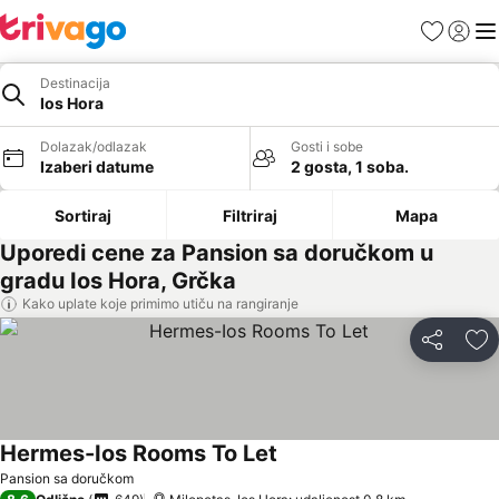
Favoriti
Prijavi
Men
Destinacija
Ios Hora
Dolazak/odlazak
Gosti i sobe
Izaberi datume
2 gosta, 1 soba.
Sortiraj
Filtriraj
Mapa
Uporedi cene za Pansion sa doručkom u
gradu Ios Hora, Grčka
Kako uplate koje primimo utiču na rangiranje
Deli
Do
Hermes-Ios Rooms To Let
Pogledaj cene
Pansion sa doručkom