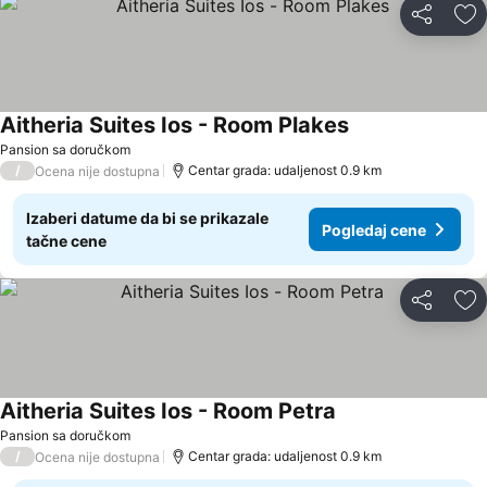
Deli
Do
Aitheria Suites Ios - Room Plakes
Pogledaj cene
Pansion sa doručkom
/
Centar grada: udaljenost 0.9 km
Ocena nije dostupna
Izaberi datume da bi se prikazale
Pogledaj cene
tačne cene
Deli
Do
Aitheria Suites Ios - Room Petra
Pogledaj cene
Pansion sa doručkom
/
Centar grada: udaljenost 0.9 km
Ocena nije dostupna