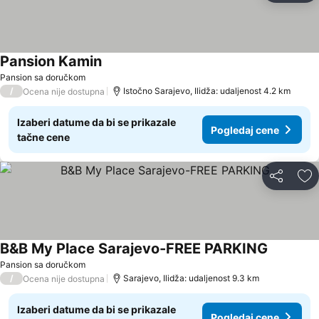
Pansion Kamin
Pogledaj cene
Pansion sa doručkom
/
Istočno Sarajevo, Ilidža: udaljenost 4.2 km
Ocena nije dostupna
Izaberi datume da bi se prikazale
Pogledaj cene
tačne cene
Deli
Do
B&B My Place Sarajevo-FREE PARKING
Pogledaj
Pansion sa doručkom
/
Sarajevo, Ilidža: udaljenost 9.3 km
Ocena nije dostupna
Izaberi datume da bi se prikazale
Pogledaj cene