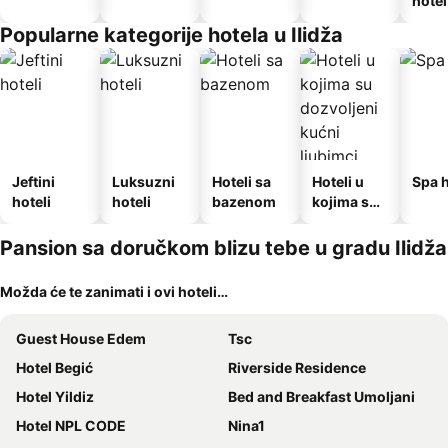
hotel
Popularne kategorije hotela u Ilidža
Jeftini
Luksuzni
Hoteli sa
Hoteli u
Spa h
hoteli
hoteli
bazenom
kojima su
dozvoljeni
kućni
Pansion sa doručkom blizu tebe u gradu Ilidža
ljubimci
Možda će te zanimati i ovi hoteli…
Guest House Edem
Tsc
Hotel Begić
Riverside Residence
Hotel Yildiz
Bed and Breakfast Umoljani
Hotel NPL CODE
Nina1