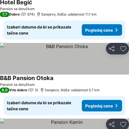
Hotel Begić
Pogledaj cene
Pansion sa doručkom
7,7
Dobro
674
Sarajevo, Ilidža: udaljenost 11.1 km
Izaberi datume da bi se prikazale
Pogledaj cene
tačne cene
Deli
Do
B&B Pansion Otoka
Pogledaj cene
Pansion sa doručkom
8,0
Vrlo dobro
5
Sarajevo, Ilidža: udaljenost 5.7 km
Izaberi datume da bi se prikazale
Pogledaj cene
tačne cene
Deli
Do