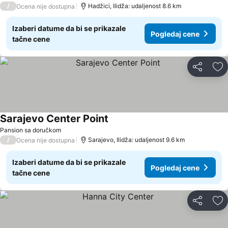
/
Hadžici, Ilidža: udaljenost 8.6 km
Ocena nije dostupna
Izaberi datume da bi se prikazale
Pogledaj cene
tačne cene
Deli
Do
Sarajevo Center Point
Pogledaj cene
Pansion sa doručkom
/
Sarajevo, Ilidža: udaljenost 9.6 km
Ocena nije dostupna
Izaberi datume da bi se prikazale
Pogledaj cene
tačne cene
Deli
Do