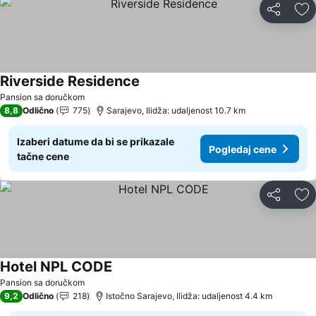
Deli
Do
Riverside Residence
Pogledaj cene
Pansion sa doručkom
8,8
Odlično
775
Sarajevo, Ilidža: udaljenost 10.7 km
Izaberi datume da bi se prikazale
Pogledaj cene
tačne cene
Deli
Do
Hotel NPL CODE
Pogledaj cene
Pansion sa doručkom
9,2
Odlično
218
Istočno Sarajevo, Ilidža: udaljenost 4.4 km