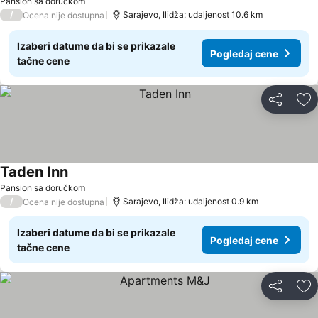
Pansion sa doručkom
/
Sarajevo, Ilidža: udaljenost 10.6 km
Ocena nije dostupna
Izaberi datume da bi se prikazale
Pogledaj cene
tačne cene
Deli
Do
Taden Inn
Pogledaj cene
Pansion sa doručkom
/
Sarajevo, Ilidža: udaljenost 0.9 km
Ocena nije dostupna
Izaberi datume da bi se prikazale
Pogledaj cene
tačne cene
Deli
Do