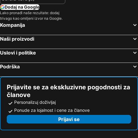
Dodaj na Google
Lako pronađi naše rezultate: dodaj
trivago kao omiljeni izvor na Google.
Kompanija
Naši proizvodi
Uslovi i politike
Podrška
Prijavite se za ekskluzivne pogodnosti za
članove
Personalizuj doživljaj
Ponude za lojalnost i cene za članove
Prijavi se