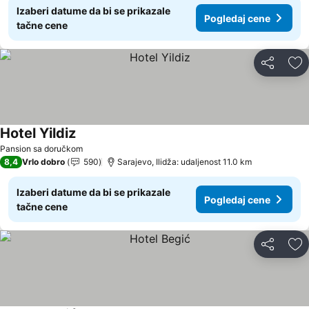
Izaberi datume da bi se prikazale
Pogledaj cene
tačne cene
Deli
Do
Hotel Yildiz
Pogledaj cene
Pansion sa doručkom
8,4
Vrlo dobro
590
Sarajevo, Ilidža: udaljenost 11.0 km
Izaberi datume da bi se prikazale
Pogledaj cene
tačne cene
Deli
Do