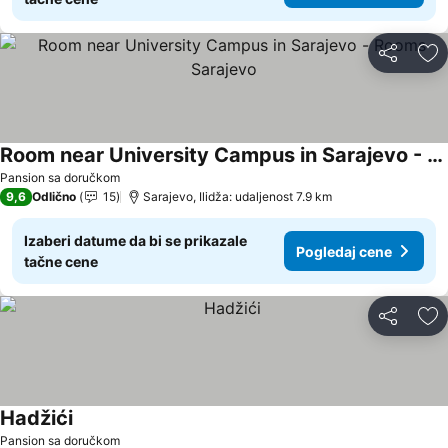
Deli
Do
Room near University Campus in Sarajevo - Rooms Sarajevo
Pogledaj cene
Pansion sa doručkom
9,6
Odlično
15
Sarajevo, Ilidža: udaljenost 7.9 km
Izaberi datume da bi se prikazale
Pogledaj cene
tačne cene
Deli
Do
Hadžići
Pogledaj cene
Pansion sa doručkom