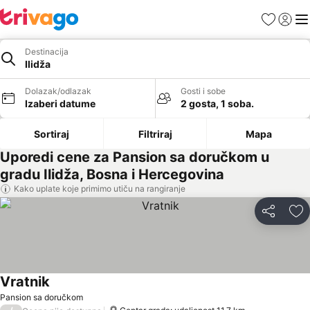
Favoriti
Prijavi
Men
Destinacija
Ilidža
Dolazak/odlazak
Gosti i sobe
Izaberi datume
2 gosta, 1 soba.
Sortiraj
Filtriraj
Mapa
Uporedi cene za Pansion sa doručkom u
gradu Ilidža, Bosna i Hercegovina
Kako uplate koje primimo utiču na rangiranje
Deli
Do
Vratnik
Pogledaj cene
Pansion sa doručkom