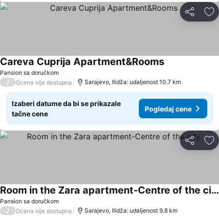
Deli
Do
Careva Cuprija Apartment&Rooms
Pogledaj cene
Pansion sa doručkom
/
Sarajevo, Ilidža: udaljenost 10.7 km
Ocena nije dostupna
Izaberi datume da bi se prikazale
Pogledaj cene
tačne cene
Deli
Do
Room in the Zara apartment-Centre of the city
Pogledaj cene
Pansion sa doručkom
/
Sarajevo, Ilidža: udaljenost 9.8 km
Ocena nije dostupna