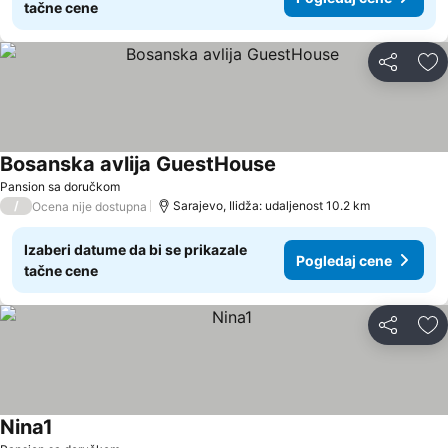
tačne cene
Deli
Do
Bosanska avlija GuestHouse
Pogledaj cene
Pansion sa doručkom
/
Sarajevo, Ilidža: udaljenost 10.2 km
Ocena nije dostupna
Izaberi datume da bi se prikazale
Pogledaj cene
tačne cene
Deli
Do
Nina1
Pogledaj cene