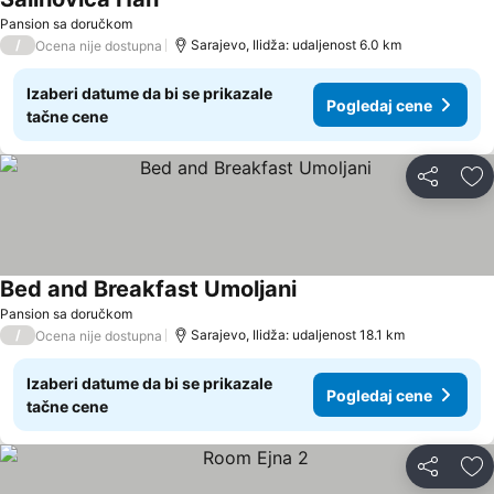
Pogledaj cene
Pansion sa doručkom
/
Sarajevo, Ilidža: udaljenost 6.0 km
Ocena nije dostupna
Izaberi datume da bi se prikazale
Pogledaj cene
tačne cene
Deli
Do
Bed and Breakfast Umoljani
Pogledaj cene
Pansion sa doručkom
/
Sarajevo, Ilidža: udaljenost 18.1 km
Ocena nije dostupna
Izaberi datume da bi se prikazale
Pogledaj cene
tačne cene
Deli
Do