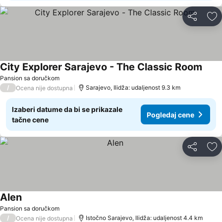
Deli
Do
City Explorer Sarajevo - The Classic Room
Pogl
Pansion sa doručkom
/
Sarajevo, Ilidža: udaljenost 9.3 km
Ocena nije dostupna
Izaberi datume da bi se prikazale
Pogledaj cene
tačne cene
Deli
Do
Alen
Pogledaj cene
Pansion sa doručkom
/
Istočno Sarajevo, Ilidža: udaljenost 4.4 km
Ocena nije dostupna