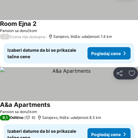
Room Ejna 2
Pogledaj cene
Pansion sa doručkom
/
Sarajevo, Ilidža: udaljenost 7.4 km
Ocena nije dostupna
Izaberi datume da bi se prikazale
Pogledaj cene
tačne cene
Deli
Do
A&a Apartments
Pogledaj cene
Pansion sa doručkom
9,1
Odlično
6
Sarajevo, Ilidža: udaljenost 8.3 km
Izaberi datume da bi se prikazale
Pogledaj cene
tačne cene