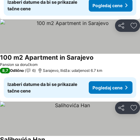
Izaberi datume da bi se prikazale
Pogledaj cene
tačne cene
Deli
Do
100 m2 Apartment in Sarajevo
Pogledaj cene
Pansion sa doručkom
8,7
Odlično
6
Sarajevo, Ilidža: udaljenost 6.7 km
Izaberi datume da bi se prikazale
Pogledaj cene
tačne cene
Deli
Do
Salihovića Han