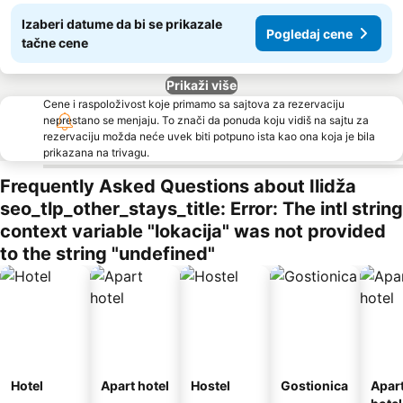
Izaberi datume da bi se prikazale
Pogledaj cene
tačne cene
Prikaži više
Cene i raspoloživost koje primamo sa sajtova za rezervaciju
neprestano se menjaju. To znači da ponuda koju vidiš na sajtu za
rezervaciju možda neće uvek biti potpuno ista kao ona koja je bila
prikazana na trivagu.
Frequently Asked Questions about Ilidža
seo_tlp_other_stays_title: Error: The intl string
context variable "lokacija" was not provided
to the string "undefined"
Hotel
Apart hotel
Hostel
Gostionica
Apar