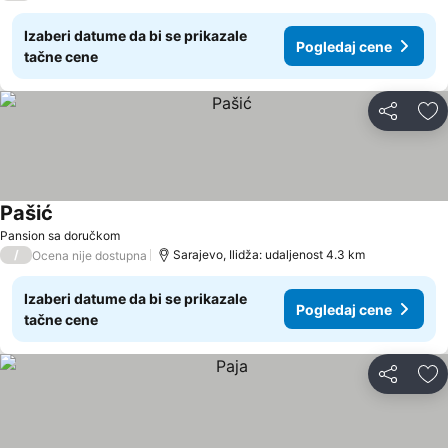
Izaberi datume da bi se prikazale
Pogledaj cene
tačne cene
Deli
Do
Pašić
Pogledaj cene
Pansion sa doručkom
/
Sarajevo, Ilidža: udaljenost 4.3 km
Ocena nije dostupna
Izaberi datume da bi se prikazale
Pogledaj cene
tačne cene
Deli
Do