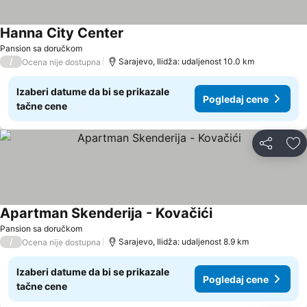
Hanna City Center
Pogledaj cene
Pansion sa doručkom
/
Sarajevo, Ilidža: udaljenost 10.0 km
Ocena nije dostupna
Izaberi datume da bi se prikazale
Pogledaj cene
tačne cene
Deli
Do
Apartman Skenderija - Kovačići
Pogledaj cene
Pansion sa doručkom
/
Sarajevo, Ilidža: udaljenost 8.9 km
Ocena nije dostupna
Izaberi datume da bi se prikazale
Pogledaj cene
tačne cene