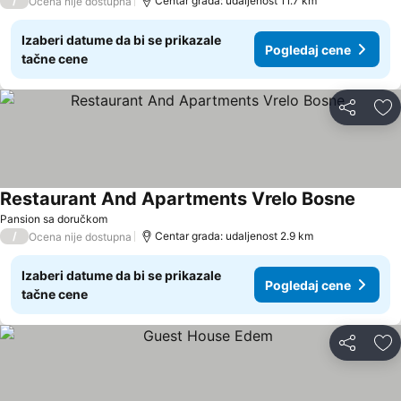
/
Centar grada: udaljenost 11.7 km
Ocena nije dostupna
Izaberi datume da bi se prikazale
Pogledaj cene
tačne cene
Deli
Do
Restaurant And Apartments Vrelo Bosne
Pogled
Pansion sa doručkom
/
Centar grada: udaljenost 2.9 km
Ocena nije dostupna
Izaberi datume da bi se prikazale
Pogledaj cene
tačne cene
Deli
Do