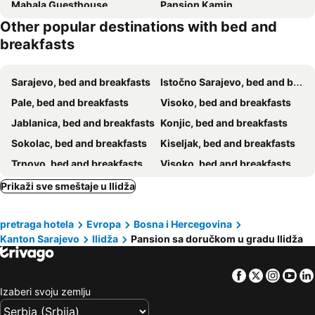
Mahala Guesthouse
Pansion Kamin
Other popular destinations with bed and
B&B Pansion Otoka
Room near University Campus in Sarajevo - Rooms Sarajevo
breakfasts
Bosanska avlija GuestHouse
Pyramid Lodge
Sarajevo, bed and breakfasts
Istočno Sarajevo, bed and breakfasts
Pale, bed and breakfasts
Visoko, bed and breakfasts
Jablanica, bed and breakfasts
Konjic, bed and breakfasts
Sokolac, bed and breakfasts
Kiseljak, bed and breakfasts
Trnovo, bed and breakfasts
Visoko, bed and breakfasts
Prikaži sve smeštaje u Ilidža
pretraga hotela
Evropa
Bosna i Hercegovina
Kanton Sarajevo
Ilidža
Pansion sa doručkom u gradu Ilidža
Facebook
Twitter
Insta
Yo
Izaberi svoju zemlju