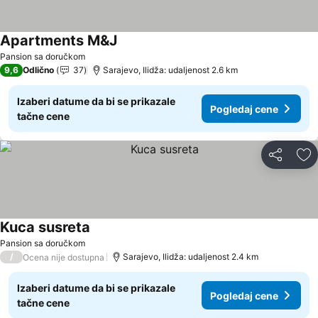
Apartments M&J
Pogledaj cene
Pansion sa doručkom
9,6
Odlično
37
Sarajevo, Ilidža: udaljenost 2.6 km
Izaberi datume da bi se prikazale
Pogledaj cene
tačne cene
Deli
Do
Kuca susreta
Pogledaj cene
Pansion sa doručkom
/
Sarajevo, Ilidža: udaljenost 2.4 km
Ocena nije dostupna
Izaberi datume da bi se prikazale
Pogledaj cene
tačne cene