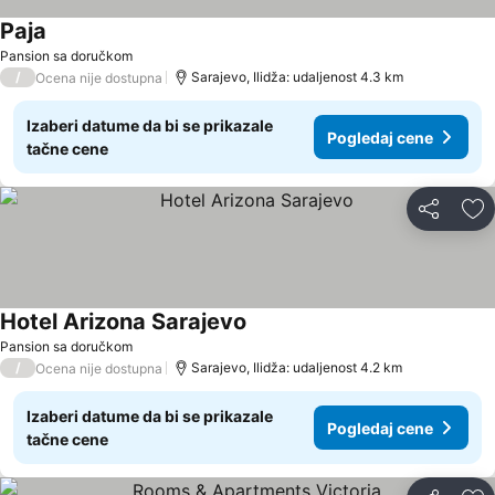
Paja
Pogledaj cene
Pansion sa doručkom
/
Sarajevo, Ilidža: udaljenost 4.3 km
Ocena nije dostupna
Izaberi datume da bi se prikazale
Pogledaj cene
tačne cene
Deli
Do
Hotel Arizona Sarajevo
Pogledaj cene
Pansion sa doručkom
/
Sarajevo, Ilidža: udaljenost 4.2 km
Ocena nije dostupna
Izaberi datume da bi se prikazale
Pogledaj cene
tačne cene