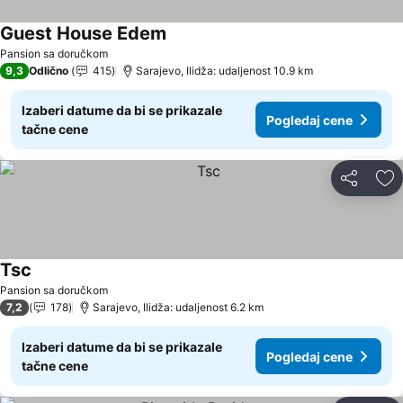
Guest House Edem
Pogledaj cene
Pansion sa doručkom
9,3
Odlično
415
Sarajevo, Ilidža: udaljenost 10.9 km
Izaberi datume da bi se prikazale
Pogledaj cene
tačne cene
Deli
Do
Tsc
Pogledaj cene
Pansion sa doručkom
7,2
178
Sarajevo, Ilidža: udaljenost 6.2 km
Izaberi datume da bi se prikazale
Pogledaj cene
tačne cene