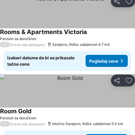
Deli
Do
Rooms & Apartments Victoria
Pogledaj cene
Pansion sa doručkom
/
Sarajevo, Ilidža: udaljenost 4.7 km
Ocena nije dostupna
Izaberi datume da bi se prikazale
Pogledaj cene
tačne cene
Deli
Do
Room Gold
Pogledaj cene
Pansion sa doručkom
/
Istočno Sarajevo, Ilidža: udaljenost 5.0 km
Ocena nije dostupna