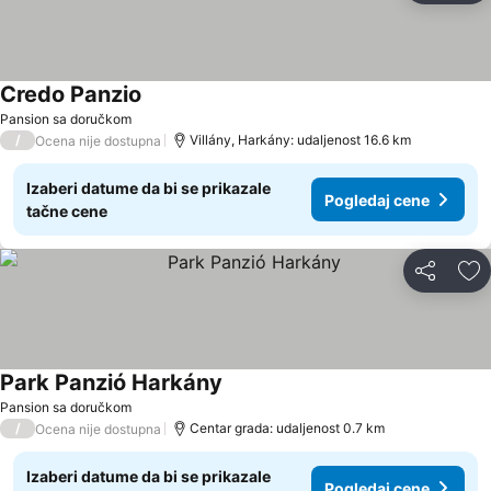
Credo Panzio
Pansion sa doručkom
/
Villány, Harkány: udaljenost 16.6 km
Ocena nije dostupna
Izaberi datume da bi se prikazale
Pogledaj cene
tačne cene
Deli
Do
Park Panzió Harkány
Pansion sa doručkom
/
Centar grada: udaljenost 0.7 km
Ocena nije dostupna
Izaberi datume da bi se prikazale
Pogledaj cene