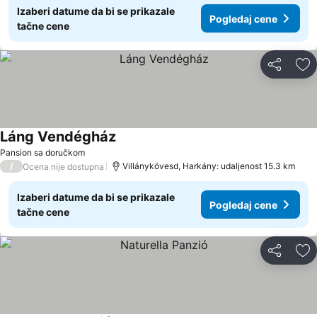
Izaberi datume da bi se prikazale
Pogledaj cene
tačne cene
Deli
Do
Láng Vendégház
Pansion sa doručkom
/
Villánykövesd, Harkány: udaljenost 15.3 km
Ocena nije dostupna
Izaberi datume da bi se prikazale
Pogledaj cene
tačne cene
Deli
Do