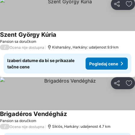
Deli
Do
Szent György Kúria
Pansion sa doručkom
/
Kisharsány, Harkány: udaljenost 9.9 km
Ocena nije dostupna
Izaberi datume da bi se prikazale
Pogledaj cene
tačne cene
Deli
Do
Brigadéros Vendégház
Pansion sa doručkom
/
Siklós, Harkány: udaljenost 4.7 km
Ocena nije dostupna