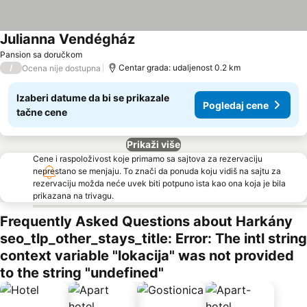
Julianna Vendégház
Pansion sa doručkom
/
Centar grada: udaljenost 0.2 km
Ocena nije dostupna
Izaberi datume da bi se prikazale
Pogledaj cene
tačne cene
Prikaži više
Cene i raspoloživost koje primamo sa sajtova za rezervaciju
neprestano se menjaju. To znači da ponuda koju vidiš na sajtu za
rezervaciju možda neće uvek biti potpuno ista kao ona koja je bila
prikazana na trivagu.
Frequently Asked Questions about Harkány
seo_tlp_other_stays_title: Error: The intl string
context variable "lokacija" was not provided
to the string "undefined"