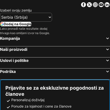
Bóly, bed and breakfasts
Facebook
Twitter
Insta
Yo
Izaberi svoju zemlju
Dodaj na Google
Lako pronađi naše rezultate: dodaj
trivago kao omiljeni izvor na Google.
Kompanija
Naši proizvodi
Uslovi i politike
Podrška
Prijavite se za ekskluzivne pogodnosti za
članove
Personalizuj doživljaj
Ponude za lojalnost i cene za članove