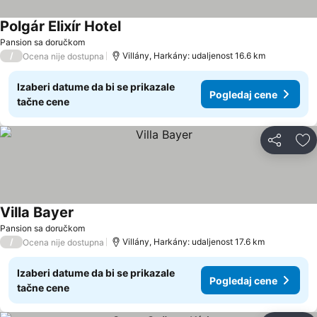
Polgár Elixír Hotel
Pansion sa doručkom
/
Villány, Harkány: udaljenost 16.6 km
Ocena nije dostupna
Izaberi datume da bi se prikazale
Pogledaj cene
tačne cene
Deli
Do
Villa Bayer
Pansion sa doručkom
/
Villány, Harkány: udaljenost 17.6 km
Ocena nije dostupna
Izaberi datume da bi se prikazale
Pogledaj cene
tačne cene