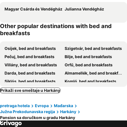
Magyar Csárda és Vendégház
Julianna Vendégház
Other popular destinations with bed and
breakfasts
Osijek, bed and breakfasts
Szigetvár, bed and breakfasts
Pečuj, bed and breakfasts
Bilje, bed and breakfasts
Villány, bed and breakfasts
Orfű, bed and breakfasts
Darda, bed and breakfasts
Almamellék, bed and breakfasts
Siklós, bed and breakfasts
Komló, bed and breakfasts
Villánykövesd, bed and breakfasts
Kneževi Vinogradi, bed and breakfasts
Prikaži sve smeštaje u Harkány
Valpovo, bed and breakfasts
Bükkösd, bed and breakfasts
pretraga hotela
Evropa
Mađarska
Kisharsány, bed and breakfasts
Belišće, bed and breakfasts
Južna Prekodunavska regija
Harkány
Abaliget, bed and breakfasts
Bóly, bed and breakfasts
Pansion sa doručkom u gradu Harkány
Draž, bed and breakfasts
Nagyharsány, bed and breakfasts