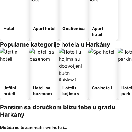
Hotel
Apart hotel
Gostionica
Apart-
hotel
Popularne kategorije hotela u Harkány
Jeftini
Hoteli sa
Hoteli u
Spa hoteli
Hotel
hoteli
bazenom
kojima su
park
dozvoljeni
kućni
Pansion sa doručkom blizu tebe u gradu
ljubimci
Harkány
Možda će te zanimati i ovi hoteli…