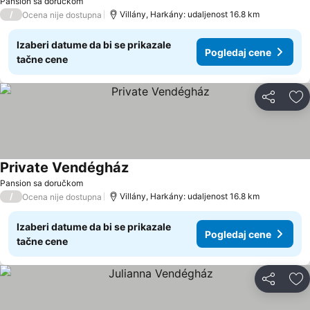
Pansion sa doručkom
/
Villány, Harkány: udaljenost 16.8 km
Ocena nije dostupna
Izaberi datume da bi se prikazale
Pogledaj cene
tačne cene
Deli
Do
Private Vendégház
Pansion sa doručkom
/
Villány, Harkány: udaljenost 16.8 km
Ocena nije dostupna
Izaberi datume da bi se prikazale
Pogledaj cene
tačne cene
Deli
Do