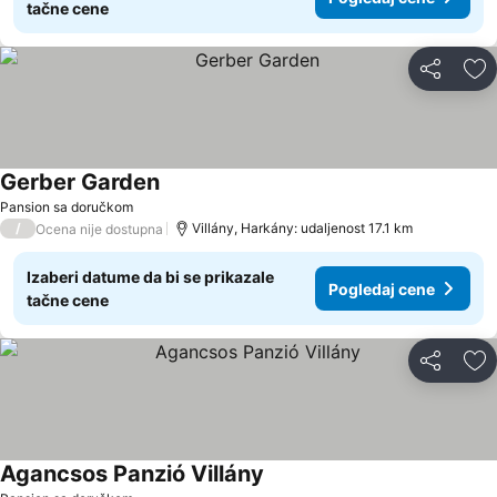
tačne cene
Deli
Do
Gerber Garden
Pansion sa doručkom
/
Villány, Harkány: udaljenost 17.1 km
Ocena nije dostupna
Izaberi datume da bi se prikazale
Pogledaj cene
tačne cene
Deli
Do
Agancsos Panzió Villány