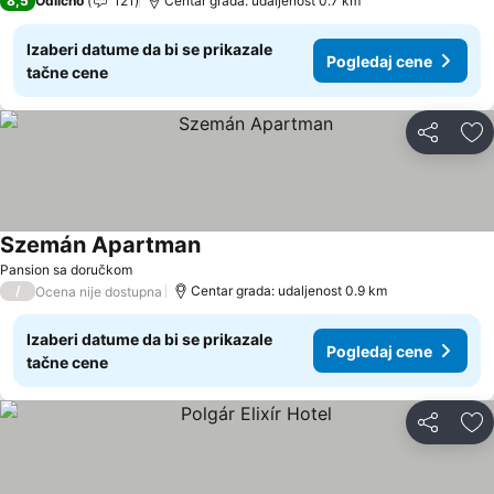
8,5
Odlično
121
Centar grada: udaljenost 0.7 km
Izaberi datume da bi se prikazale
Pogledaj cene
tačne cene
Deli
Do
Szemán Apartman
Pansion sa doručkom
/
Centar grada: udaljenost 0.9 km
Ocena nije dostupna
Izaberi datume da bi se prikazale
Pogledaj cene
tačne cene
Deli
Do