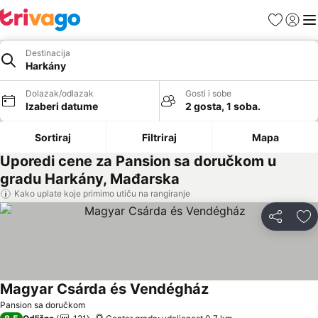
Favoriti
Prijavi
Men
Destinacija
Harkány
Dolazak/odlazak
Gosti i sobe
Izaberi datume
2 gosta, 1 soba.
Sortiraj
Filtriraj
Mapa
Uporedi cene za Pansion sa doručkom u
gradu Harkány, Mađarska
Kako uplate koje primimo utiču na rangiranje
Deli
Do
Magyar Csárda és Vendégház
Pansion sa doručkom