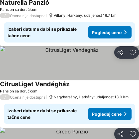
Naturella Panzió
Pansion sa doručkom
/
Villány, Harkány: udaljenost 16.7 km
Ocena nije dostupna
Izaberi datume da bi se prikazale
Pogledaj cene
tačne cene
Deli
Do
CitrusLiget Vendégház
Pansion sa doručkom
/
Nagyharsány, Harkány: udaljenost 13.0 km
Ocena nije dostupna
Izaberi datume da bi se prikazale
Pogledaj cene
tačne cene
Deli
Do