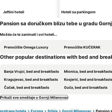
Jeftini hoteli
Hoteli sa parkingom
Pansion sa doručkom blizu tebe u gradu Gornj
Možda će te zanimati i ovi hoteli…
Prenoćište Omega Luxury
Prenoćište KUĆERAK
Other popular destinations with bed and brea
Banja Vrujci, bed and breakfasts
Mionica, bed and breakfast
Kragujevac, bed and breakfasts
Kosjerić, bed and breakfast
Čačak, bed and breakfasts
Guča, bed and breakfasts
Prikaži sve smeštaje u Gornji Milanovac
pretraga hotela
Evropa
Srbija
Gornji Milanovac
Pansion 