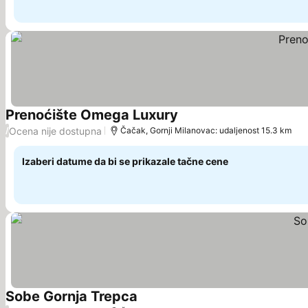
Prenoćište Omega Luxury
Pogledaj cene
Ocena nije dostupna
/
Čačak, Gornji Milanovac: udaljenost 15.3 km
Izaberi datume da bi se prikazale tačne cene
Sobe Gornja Trepca
Pogledaj cene