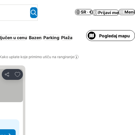
SR · €
Meni
Prijavi me
Pogledaj mapu
ljučen u cenu
Bazen
Parking
Plaža
Kako uplate koje primimo utiču na rangiranje
Dodati u favorite
Deli