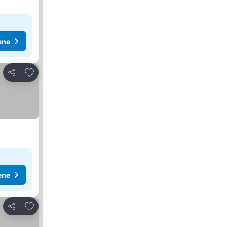
ene
Dodati u favorite
Deli
ene
Dodati u favorite
Deli