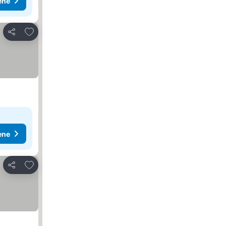
ene
Dodati u favorite
Deli
ene
Dodati u favorite
Deli