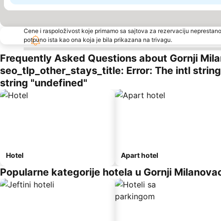
Cene i raspoloživost koje primamo sa sajtova za rezervaciju neprestano
potpuno ista kao ona koja je bila prikazana na trivagu.
Frequently Asked Questions about Gornji Mil
seo_tlp_other_stays_title: Error: The intl stri
string "undefined"
Hotel
Apart hotel
Popularne kategorije hotela u Gornji Milanova