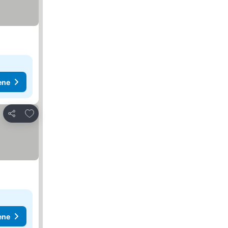
ene
Dodati u favorite
Deli
ene