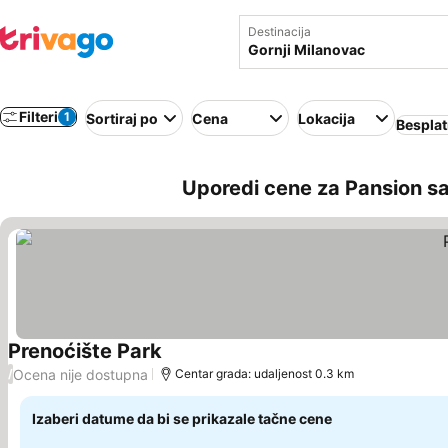
Destinacija
Filteri
1
Sortiraj po
Cena
Lokacija
Besplat
Uporedi cene za Pansion sa
Prenoćište Park
Pogledaj cene
Ocena nije dostupna
/
Centar grada: udaljenost 0.3 km
Izaberi datume da bi se prikazale tačne cene