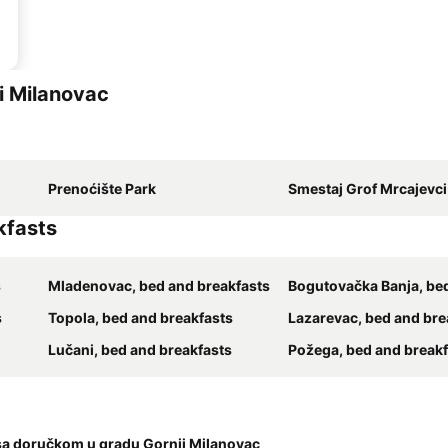
i Milanovac
Prenoćište Park
Smestaj Grof Mrcajevci
kfasts
s
Mladenovac, bed and breakfasts
Bogutovačka Banja, bed and b
s
Topola, bed and breakfasts
Lazarevac, bed and bre
Lučani, bed and breakfasts
Požega, bed and breakf
sa doručkom u gradu Gornji Milanovac