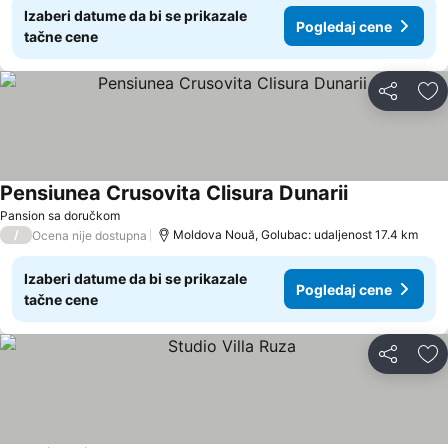
Izaberi datume da bi se prikazale
Pogledaj cene
tačne cene
Deli
Do
Pensiunea Crusovita Clisura Dunarii
Pansion sa doručkom
/
Moldova Nouă, Golubac: udaljenost 17.4 km
Ocena nije dostupna
Izaberi datume da bi se prikazale
Pogledaj cene
tačne cene
Deli
Do