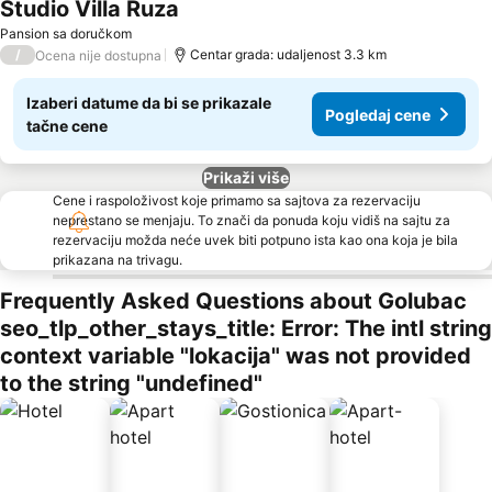
Studio Villa Ruza
Pansion sa doručkom
/
Centar grada: udaljenost 3.3 km
Ocena nije dostupna
Izaberi datume da bi se prikazale
Pogledaj cene
tačne cene
Prikaži više
Cene i raspoloživost koje primamo sa sajtova za rezervaciju
neprestano se menjaju. To znači da ponuda koju vidiš na sajtu za
rezervaciju možda neće uvek biti potpuno ista kao ona koja je bila
prikazana na trivagu.
Frequently Asked Questions about Golubac
seo_tlp_other_stays_title: Error: The intl string
context variable "lokacija" was not provided
to the string "undefined"