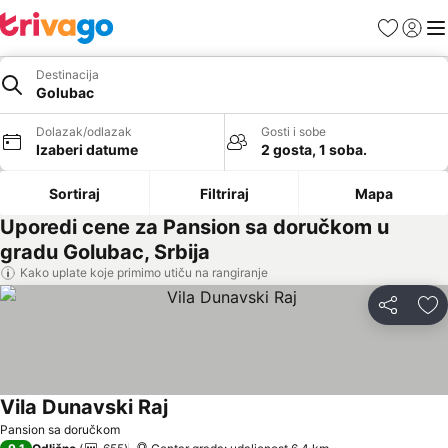
Favoriti
Prijavi
Men
Destinacija
Golubac
Dolazak/odlazak
Gosti i sobe
Izaberi datume
2 gosta, 1 soba.
Sortiraj
Filtriraj
Mapa
Uporedi cene za Pansion sa doručkom u
gradu Golubac, Srbija
Kako uplate koje primimo utiču na rangiranje
Deli
Do
Vila Dunavski Raj
Pansion sa doručkom