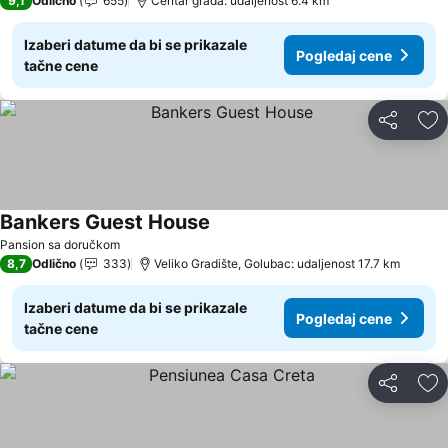
9,1
Odlično
655
Centar grada: udaljenost 6.4 km
Izaberi datume da bi se prikazale
Pogledaj cene
tačne cene
Deli
Do
Bankers Guest House
Pansion sa doručkom
8,7
Odlično
333
Veliko Gradište, Golubac: udaljenost 17.7 km
Izaberi datume da bi se prikazale
Pogledaj cene
tačne cene
Deli
Do