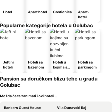
Hotel
Apart hotel
Gostionica
Apart-
hotel
Popularne kategorije hotela u Golubac
Jeftini
Hoteli sa
Hoteli u
Hoteli sa
hoteli
bazenom
kojima su
parkingom
dozvoljeni
kućni
Pansion sa doručkom blizu tebe u gradu
ljubimci
Golubac
Možda će te zanimati i ovi hoteli…
Bankers Guest House
Vila Dunavski Raj