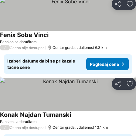
Deli
Do
Fenix Sobe Vinci
Pansion sa doručkom
/
Centar grada: udaljenost 6.3 km
Ocena nije dostupna
Izaberi datume da bi se prikazale
Pogledaj cene
tačne cene
Deli
Do
Konak Najdan Tumanski
Pansion sa doručkom
/
Centar grada: udaljenost 13.1 km
Ocena nije dostupna