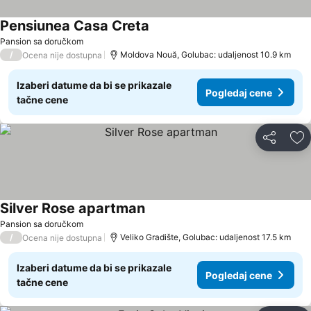
Pensiunea Casa Creta
Pansion sa doručkom
/
Moldova Nouă, Golubac: udaljenost 10.9 km
Ocena nije dostupna
Izaberi datume da bi se prikazale
Pogledaj cene
tačne cene
Deli
Do
Silver Rose apartman
Pansion sa doručkom
/
Veliko Gradište, Golubac: udaljenost 17.5 km
Ocena nije dostupna
Izaberi datume da bi se prikazale
Pogledaj cene
tačne cene