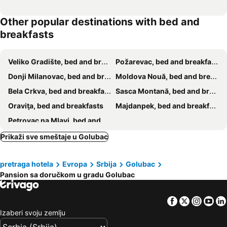
Other popular destinations with bed and
breakfasts
Veliko Gradište, bed and breakfasts
Požarevac, bed and breakfasts
Donji Milanovac, bed and breakfasts
Moldova Nouă, bed and breakfasts
Bela Crkva, bed and breakfasts
Sasca Montană, bed and breakfasts
Oraviţa, bed and breakfasts
Majdanpek, bed and breakfasts
Petrovac na Mlavi, bed and breakfasts
Prikaži sve smeštaje u Golubac
pretraga hotela
Evropa
Srbija
Golubac
Pansion sa doručkom u gradu Golubac
Facebook
Twitter
Insta
Yo
Izaberi svoju zemlju