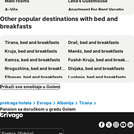
Mani rooms
Lena's Guesthouse
A-Vila
Apartment For Rent Vacation Krasniqi
Other popular destinations with bed and
Freya's rooms
Vila Mehmetaj
breakfasts
Anina Guesthouse
Berti’s apartaments
Tirana, bed and breakfasts
Drač, bed and breakfasts
Kruja, bed and breakfasts
Manëz, bed and breakfasts
Kamza, bed and breakfasts
Fushë-Kruja, bed and breakfasts
Rrogozhina, bed and breakfasts
Divjaka, bed and breakfasts
Elbasan, bed and breakfasts
Lushnja, bed and breakfasts
Laç, bed and breakfasts
Kavaja, bed and breakfasts
Prikaži sve smeštaje u Golem
Vora, bed and breakfasts
pretraga hotela
Evropa
Albanija
Tirana
Pansion sa doručkom u gradu Golem
Facebook
Twitter
Insta
Yo