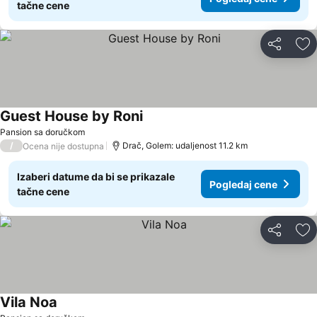
tačne cene
Deli
Do
Guest House by Roni
Pansion sa doručkom
/
Drač, Golem: udaljenost 11.2 km
Ocena nije dostupna
Izaberi datume da bi se prikazale
Pogledaj cene
tačne cene
Deli
Do
Vila Noa