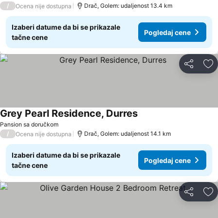
/
Drač, Golem: udaljenost 13.4 km
Ocena nije dostupna
Izaberi datume da bi se prikazale
Pogledaj cene
tačne cene
Deli
Do
Grey Pearl Residence, Durres
Pansion sa doručkom
/
Drač, Golem: udaljenost 14.1 km
Ocena nije dostupna
Izaberi datume da bi se prikazale
Pogledaj cene
tačne cene
Deli
Do