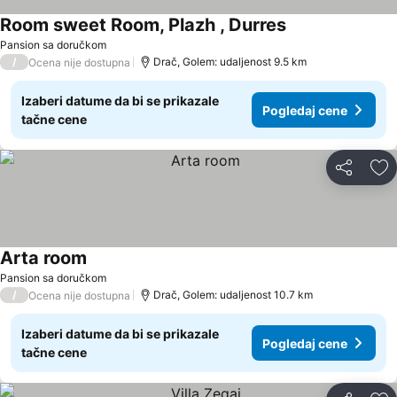
Room sweet Room, Plazh , Durres
Pansion sa doručkom
/
Drač, Golem: udaljenost 9.5 km
Ocena nije dostupna
Izaberi datume da bi se prikazale
Pogledaj cene
tačne cene
Deli
Do
Arta room
Pansion sa doručkom
/
Drač, Golem: udaljenost 10.7 km
Ocena nije dostupna
Izaberi datume da bi se prikazale
Pogledaj cene
tačne cene