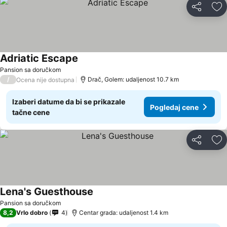
Deli
Do
Adriatic Escape
Pansion sa doručkom
/
Drač, Golem: udaljenost 10.7 km
Ocena nije dostupna
Izaberi datume da bi se prikazale
Pogledaj cene
tačne cene
Deli
Do
Lena's Guesthouse
Pansion sa doručkom
8,2
Vrlo dobro
4
Centar grada: udaljenost 1.4 km