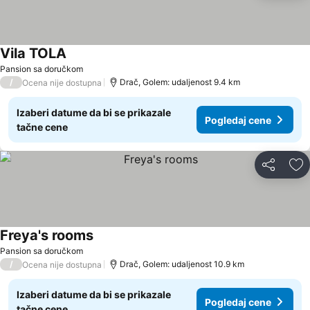
Vila TOLA
Pansion sa doručkom
/
Drač, Golem: udaljenost 9.4 km
Ocena nije dostupna
Izaberi datume da bi se prikazale
Pogledaj cene
tačne cene
Deli
Do
Freya's rooms
Pansion sa doručkom
/
Drač, Golem: udaljenost 10.9 km
Ocena nije dostupna
Izaberi datume da bi se prikazale
Pogledaj cene
tačne cene