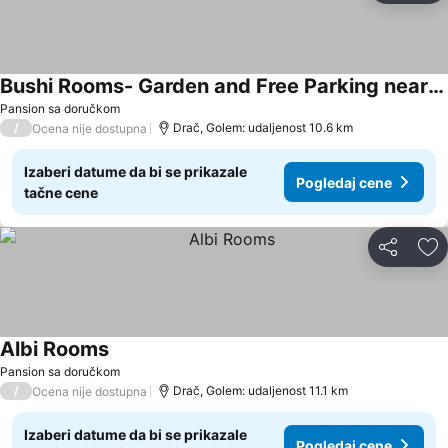
Bushi Rooms- Garden and Free Parking near Beach
Pansion sa doručkom
/
Drač, Golem: udaljenost 10.6 km
Ocena nije dostupna
Izaberi datume da bi se prikazale
Pogledaj cene
tačne cene
Deli
Do
Albi Rooms
Pansion sa doručkom
/
Drač, Golem: udaljenost 11.1 km
Ocena nije dostupna
Izaberi datume da bi se prikazale
Pogledaj cene