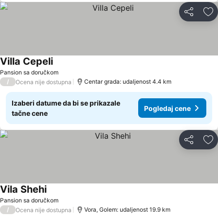
Deli
Do
Villa Cepeli
Pansion sa doručkom
/
Centar grada: udaljenost 4.4 km
Ocena nije dostupna
Izaberi datume da bi se prikazale
Pogledaj cene
tačne cene
Deli
Do
Vila Shehi
Pansion sa doručkom
/
Vora, Golem: udaljenost 19.9 km
Ocena nije dostupna