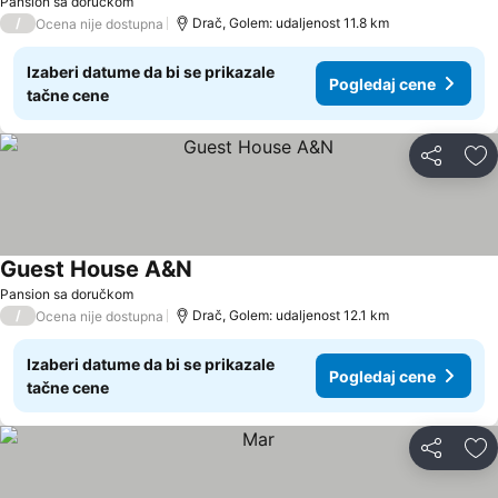
Pansion sa doručkom
/
Drač, Golem: udaljenost 11.8 km
Ocena nije dostupna
Izaberi datume da bi se prikazale
Pogledaj cene
tačne cene
Deli
Do
Guest House A&N
Pansion sa doručkom
/
Drač, Golem: udaljenost 12.1 km
Ocena nije dostupna
Izaberi datume da bi se prikazale
Pogledaj cene
tačne cene
Deli
Do