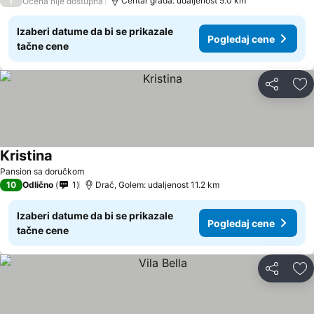
/
Centar grada: udaljenost 5.0 km
Ocena nije dostupna
Izaberi datume da bi se prikazale
Pogledaj cene
tačne cene
Deli
Do
Kristina
Pansion sa doručkom
10
Odlično
1
Drač, Golem: udaljenost 11.2 km
Izaberi datume da bi se prikazale
Pogledaj cene
tačne cene
Deli
Do