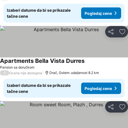
Izaberi datume da bi se prikazale
Pogledaj cene
tačne cene
Deli
Do
Apartments Bella Vista Durres
Pansion sa doručkom
/
Drač, Golem: udaljenost 8.2 km
Ocena nije dostupna
Izaberi datume da bi se prikazale
Pogledaj cene
tačne cene
Deli
Do