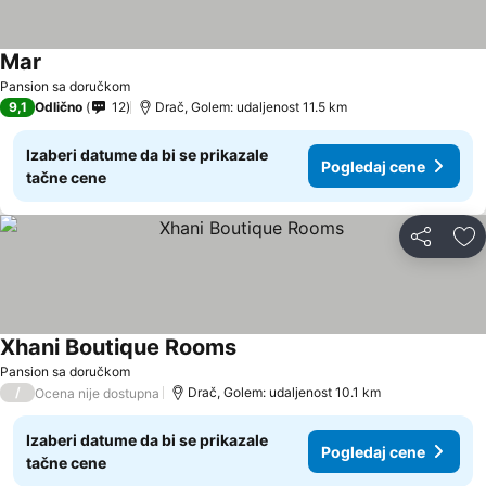
Mar
Pansion sa doručkom
9,1
Odlično
12
Drač, Golem: udaljenost 11.5 km
Izaberi datume da bi se prikazale
Pogledaj cene
tačne cene
Deli
Do
Xhani Boutique Rooms
Pansion sa doručkom
/
Drač, Golem: udaljenost 10.1 km
Ocena nije dostupna
Izaberi datume da bi se prikazale
Pogledaj cene
tačne cene