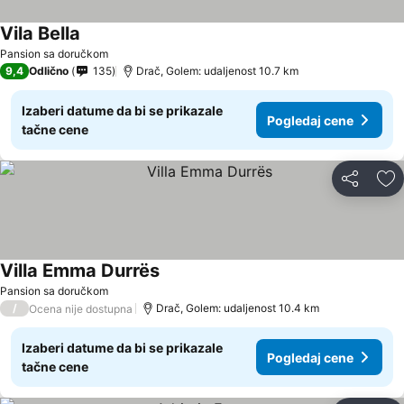
Vila Bella
Pansion sa doručkom
9,4
Odlično
135
Drač, Golem: udaljenost 10.7 km
Izaberi datume da bi se prikazale
Pogledaj cene
tačne cene
Deli
Do
Villa Emma Durrës
Pansion sa doručkom
/
Drač, Golem: udaljenost 10.4 km
Ocena nije dostupna
Izaberi datume da bi se prikazale
Pogledaj cene
tačne cene