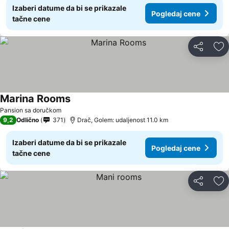
Izaberi datume da bi se prikazale
Pogledaj cene
tačne cene
Deli
Do
Marina Rooms
Pansion sa doručkom
9,2
Odlično
371
Drač, Golem: udaljenost 11.0 km
Izaberi datume da bi se prikazale
Pogledaj cene
tačne cene
Deli
Do