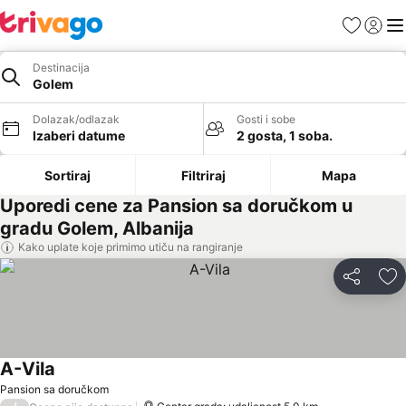
Favoriti
Prijavi
Men
Destinacija
Golem
Dolazak/odlazak
Gosti i sobe
Izaberi datume
2 gosta, 1 soba.
Sortiraj
Filtriraj
Mapa
Uporedi cene za Pansion sa doručkom u
gradu Golem, Albanija
Kako uplate koje primimo utiču na rangiranje
Deli
Do
A-Vila
Pansion sa doručkom