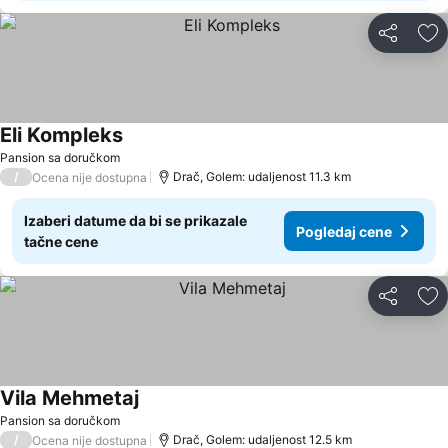
Deli
Do
Eli Kompleks
Pansion sa doručkom
/
Drač, Golem: udaljenost 11.3 km
Ocena nije dostupna
Izaberi datume da bi se prikazale
Pogledaj cene
tačne cene
Deli
Do
Vila Mehmetaj
Pansion sa doručkom
/
Drač, Golem: udaljenost 12.5 km
Ocena nije dostupna