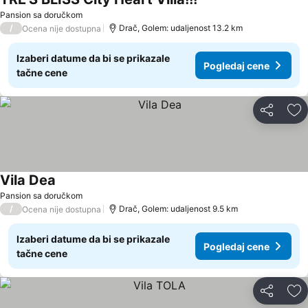
Pansion sa doručkom
/
Drač, Golem: udaljenost 13.2 km
Ocena nije dostupna
Izaberi datume da bi se prikazale
Pogledaj cene
tačne cene
Deli
Do
Vila Dea
Pansion sa doručkom
/
Drač, Golem: udaljenost 9.5 km
Ocena nije dostupna
Izaberi datume da bi se prikazale
Pogledaj cene
tačne cene
Deli
Do