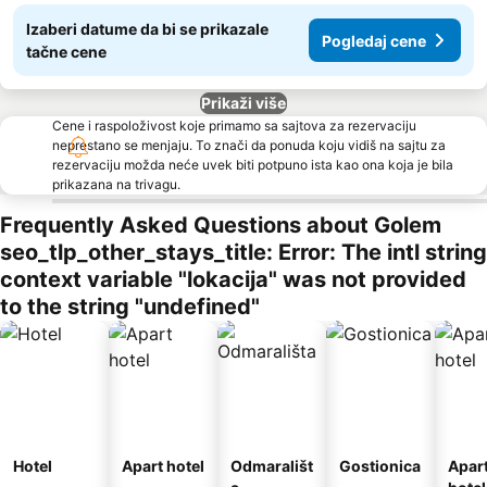
Izaberi datume da bi se prikazale
Pogledaj cene
tačne cene
Prikaži više
Cene i raspoloživost koje primamo sa sajtova za rezervaciju
neprestano se menjaju. To znači da ponuda koju vidiš na sajtu za
rezervaciju možda neće uvek biti potpuno ista kao ona koja je bila
prikazana na trivagu.
Frequently Asked Questions about Golem
seo_tlp_other_stays_title: Error: The intl string
context variable "lokacija" was not provided
to the string "undefined"
Hotel
Apart hotel
Odmarališt
Gostionica
Apar