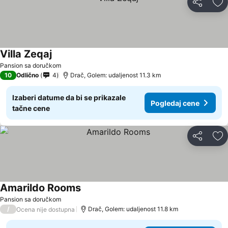
Deli
Do
Villa Zeqaj
Pansion sa doručkom
10
Odlično
4
Drač, Golem: udaljenost 11.3 km
Izaberi datume da bi se prikazale
Pogledaj cene
tačne cene
Deli
Do
Amarildo Rooms
Pansion sa doručkom
/
Drač, Golem: udaljenost 11.8 km
Ocena nije dostupna