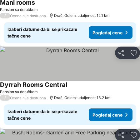
Mani rooms
Pansion sa doručkom
/
Drač, Golem: udaljenost 12.1 km
Ocena nije dostupna
Izaberi datume da bi se prikazale
Pogledaj cene
tačne cene
Deli
Do
Dyrrah Rooms Central
Pansion sa doručkom
/
Drač, Golem: udaljenost 13.2 km
Ocena nije dostupna
Izaberi datume da bi se prikazale
Pogledaj cene
tačne cene
Deli
Do