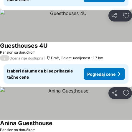
Deli
Do
Guesthouses 4U
Pansion sa doručkom
/
Drač, Golem: udaljenost 11.7 km
Ocena nije dostupna
Izaberi datume da bi se prikazale
Pogledaj cene
tačne cene
Deli
Do
Anina Guesthouse
Pansion sa doručkom