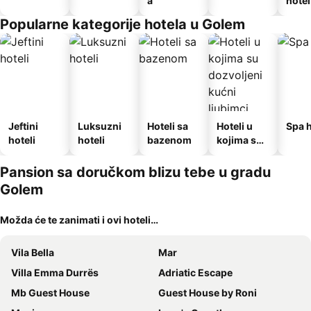
a
hotel
Popularne kategorije hotela u Golem
Jeftini
Luksuzni
Hoteli sa
Hoteli u
Spa h
hoteli
hoteli
bazenom
kojima su
dozvoljeni
kućni
Pansion sa doručkom blizu tebe u gradu
ljubimci
Golem
Možda će te zanimati i ovi hoteli…
Vila Bella
Mar
Villa Emma Durrës
Adriatic Escape
Mb Guest House
Guest House by Roni