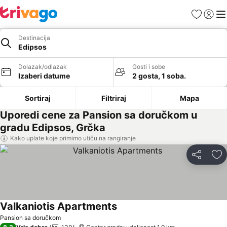
Favoriti
Prijavi
Men
Destinacija
Edipsos
Dolazak/odlazak
Gosti i sobe
Izaberi datume
2 gosta, 1 soba.
Sortiraj
Filtriraj
Mapa
Uporedi cene za Pansion sa doručkom u
gradu Edipsos, Grčka
Kako uplate koje primimo utiču na rangiranje
Deli
Do
Valkaniotis Apartments
Pansion sa doručkom