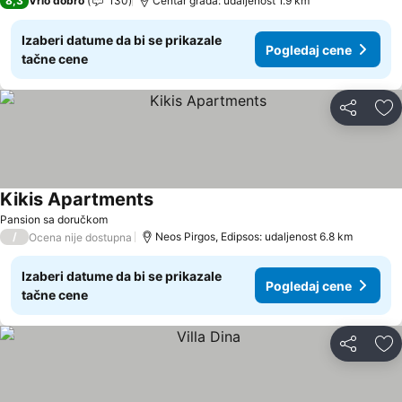
8,3
Vrlo dobro
130
Centar grada: udaljenost 1.9 km
Izaberi datume da bi se prikazale
Pogledaj cene
tačne cene
Deli
Do
Kikis Apartments
Pansion sa doručkom
/
Neos Pirgos, Edipsos: udaljenost 6.8 km
Ocena nije dostupna
Izaberi datume da bi se prikazale
Pogledaj cene
tačne cene
Deli
Do