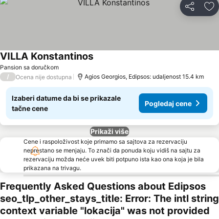
Deli
Do
VILLA Konstantinos
Pansion sa doručkom
/
Agios Georgios, Edipsos: udaljenost 15.4 km
Ocena nije dostupna
Izaberi datume da bi se prikazale
Pogledaj cene
tačne cene
Prikaži više
Cene i raspoloživost koje primamo sa sajtova za rezervaciju
neprestano se menjaju. To znači da ponuda koju vidiš na sajtu za
rezervaciju možda neće uvek biti potpuno ista kao ona koja je bila
prikazana na trivagu.
Frequently Asked Questions about Edipsos
seo_tlp_other_stays_title: Error: The intl string
context variable "lokacija" was not provided