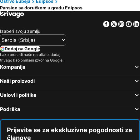
Ostrvo Eubeja
Edipsos
Pansion sa doručkom u gradu Edipsos
Facebook
Twitter
Insta
Yo
Izaberi svoju zemlju
Dodaj na Google
Lako pronađi naše rezultate: dodaj
trivago kao omiljeni izvor na Google.
Kompanija
Naši proizvodi
Uslovi i politike
Podrška
Prijavite se za ekskluzivne pogodnosti za
članove