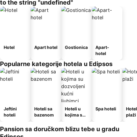
to the string "undefined"
Hotel
Apart hotel
Gostionica
Apart-
hotel
Popularne kategorije hotela u Edipsos
Jeftini
Hoteli sa
Hoteli u
Spa hoteli
Hotel
hoteli
bazenom
kojima su
plaži
dozvoljeni
kućni
Pansion sa doručkom blizu tebe u gradu
ljubimci
Edipsos