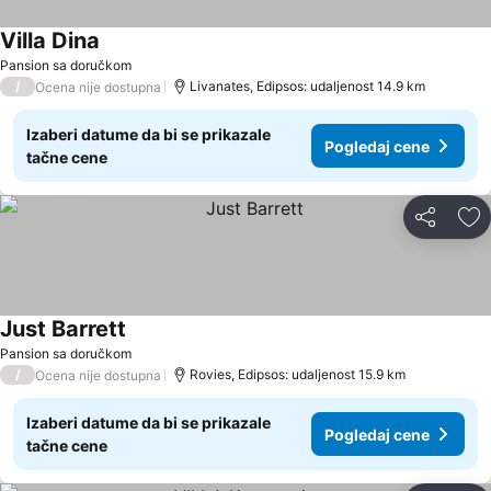
Villa Dina
Pansion sa doručkom
/
Livanates, Edipsos: udaljenost 14.9 km
Ocena nije dostupna
Izaberi datume da bi se prikazale
Pogledaj cene
tačne cene
Deli
Do
Just Barrett
Pansion sa doručkom
/
Rovies, Edipsos: udaljenost 15.9 km
Ocena nije dostupna
Izaberi datume da bi se prikazale
Pogledaj cene
tačne cene