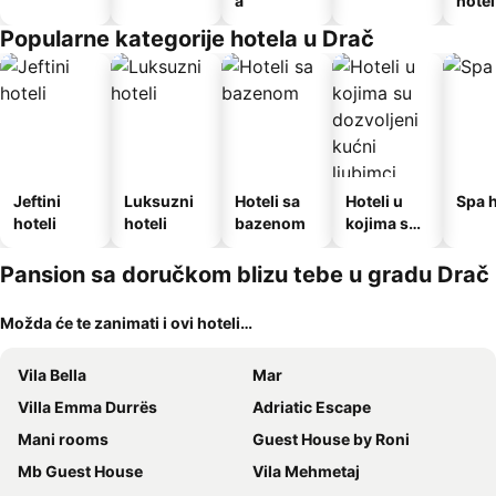
a
hotel
Popularne kategorije hotela u Drač
Jeftini
Luksuzni
Hoteli sa
Hoteli u
Spa h
hoteli
hoteli
bazenom
kojima su
dozvoljeni
kućni
Pansion sa doručkom blizu tebe u gradu Drač
ljubimci
Možda će te zanimati i ovi hoteli…
Vila Bella
Mar
Villa Emma Durrës
Adriatic Escape
Mani rooms
Guest House by Roni
Mb Guest House
Vila Mehmetaj