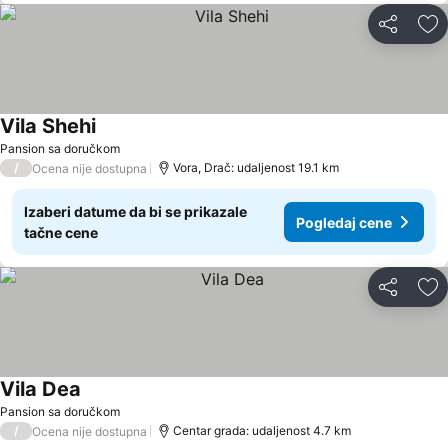
Deli
Do
Vila Shehi
Pansion sa doručkom
/
Vora, Drač: udaljenost 19.1 km
Ocena nije dostupna
Izaberi datume da bi se prikazale
Pogledaj cene
tačne cene
Deli
Do
Vila Dea
Pansion sa doručkom
/
Centar grada: udaljenost 4.7 km
Ocena nije dostupna