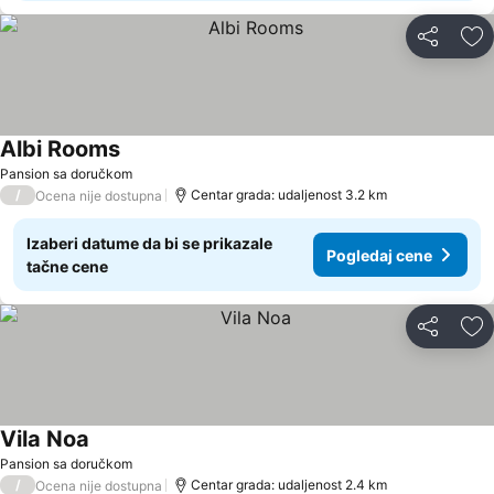
Deli
Do
Albi Rooms
Pansion sa doručkom
/
Centar grada: udaljenost 3.2 km
Ocena nije dostupna
Izaberi datume da bi se prikazale
Pogledaj cene
tačne cene
Deli
Do
Vila Noa
Pansion sa doručkom
/
Centar grada: udaljenost 2.4 km
Ocena nije dostupna