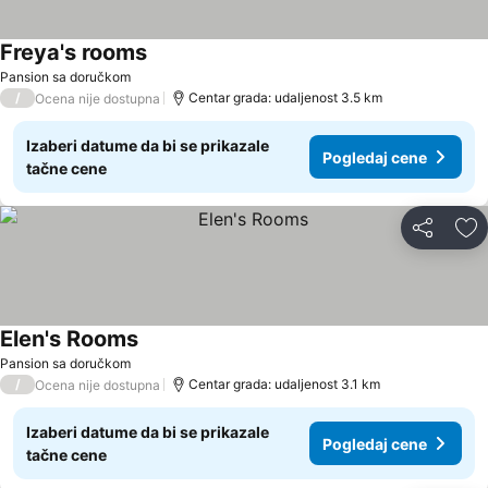
Freya's rooms
Pansion sa doručkom
/
Centar grada: udaljenost 3.5 km
Ocena nije dostupna
Izaberi datume da bi se prikazale
Pogledaj cene
tačne cene
Deli
Do
Elen's Rooms
Pansion sa doručkom
/
Centar grada: udaljenost 3.1 km
Ocena nije dostupna
Izaberi datume da bi se prikazale
Pogledaj cene
tačne cene