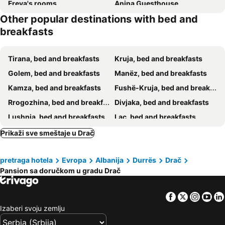
Freya's rooms
Anina Guesthouse
Other popular destinations with bed and
Berti’s apartaments
A-Vila
breakfasts
Lena's Guesthouse
Apartment For Rent Vacation Krasniqi
Tirana, bed and breakfasts
Kruja, bed and breakfasts
Golem, bed and breakfasts
Manëz, bed and breakfasts
Kamza, bed and breakfasts
Fushë-Kruja, bed and breakfasts
Rrogozhina, bed and breakfasts
Divjaka, bed and breakfasts
Lushnja, bed and breakfasts
Laç, bed and breakfasts
Kavaja, bed and breakfasts
Vora, bed and breakfasts
Prikaži sve smeštaje u Drač
pretraga hotela
Evropa
Albanija
Durrës
Drač
Pansion sa doručkom u gradu Drač
Facebook
Twitter
Insta
Yo
Izaberi svoju zemlju