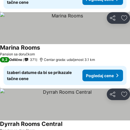
tačne cene
Deli
Do
Marina Rooms
Pansion sa doručkom
9,2
Odlično
371
Centar grada: udaljenost 3.1 km
Izaberi datume da bi se prikazale
Pogledaj cene
tačne cene
Deli
Do
Dyrrah Rooms Central