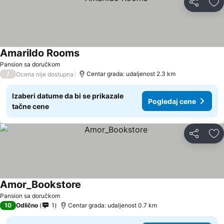
Deli
Do
Amarildo Rooms
Pansion sa doručkom
/
Centar grada: udaljenost 2.3 km
Ocena nije dostupna
Izaberi datume da bi se prikazale
Pogledaj cene
tačne cene
Deli
Do
Amor_Bookstore
Pansion sa doručkom
10
Odlično
1
Centar grada: udaljenost 0.7 km