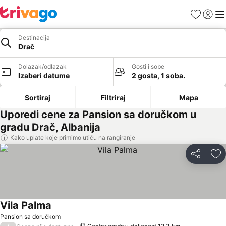
Favoriti
Prijavi
Men
Destinacija
Drač
Dolazak/odlazak
Gosti i sobe
Izaberi datume
2 gosta, 1 soba.
Sortiraj
Filtriraj
Mapa
Uporedi cene za Pansion sa doručkom u
gradu Drač, Albanija
Kako uplate koje primimo utiču na rangiranje
Deli
Do
Vila Palma
Pansion sa doručkom