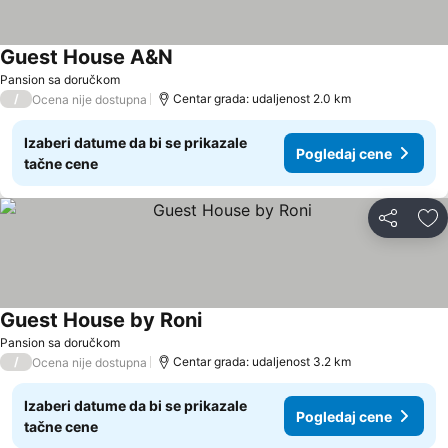
Guest House A&N
Pansion sa doručkom
/
Centar grada: udaljenost 2.0 km
Ocena nije dostupna
Izaberi datume da bi se prikazale
Pogledaj cene
tačne cene
Deli
Do
Guest House by Roni
Pansion sa doručkom
/
Centar grada: udaljenost 3.2 km
Ocena nije dostupna
Izaberi datume da bi se prikazale
Pogledaj cene
tačne cene