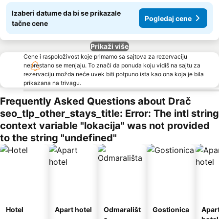
Izaberi datume da bi se prikazale
Pogledaj cene
tačne cene
Prikaži više
Cene i raspoloživost koje primamo sa sajtova za rezervaciju
neprestano se menjaju. To znači da ponuda koju vidiš na sajtu za
rezervaciju možda neće uvek biti potpuno ista kao ona koja je bila
prikazana na trivagu.
Frequently Asked Questions about Drač
seo_tlp_other_stays_title: Error: The intl string
context variable "lokacija" was not provided
to the string "undefined"
Hotel
Apart hotel
Odmarališt
Gostionica
Apar