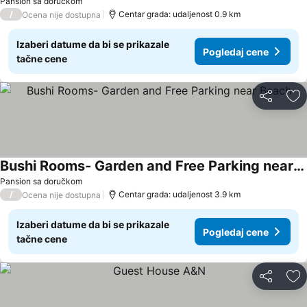
Pansion sa doručkom
/
Centar grada: udaljenost 0.9 km
Ocena nije dostupna
Izaberi datume da bi se prikazale
Pogledaj cene
tačne cene
Deli
Do
Bushi Rooms- Garden and Free Parking near Beach
Pansion sa doručkom
/
Centar grada: udaljenost 3.9 km
Ocena nije dostupna
Izaberi datume da bi se prikazale
Pogledaj cene
tačne cene
Deli
Do