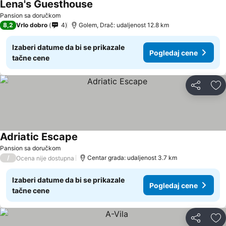
Lena's Guesthouse
Pansion sa doručkom
8,2
Vrlo dobro
4
Golem, Drač: udaljenost 12.8 km
Izaberi datume da bi se prikazale
Pogledaj cene
tačne cene
Deli
Do
Adriatic Escape
Pansion sa doručkom
/
Centar grada: udaljenost 3.7 km
Ocena nije dostupna
Izaberi datume da bi se prikazale
Pogledaj cene
tačne cene
Deli
Do