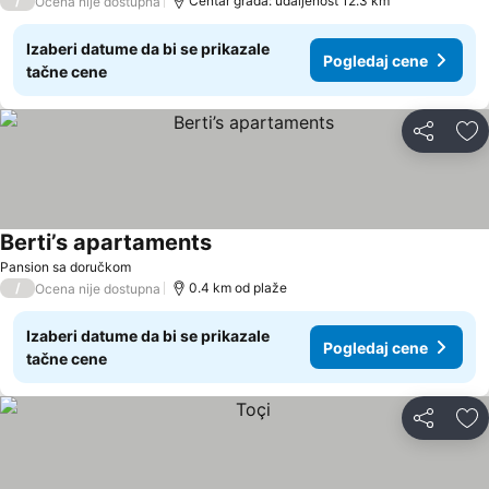
/
Centar grada: udaljenost 12.3 km
Ocena nije dostupna
Izaberi datume da bi se prikazale
Pogledaj cene
tačne cene
Deli
Do
Berti’s apartaments
Pansion sa doručkom
/
0.4 km od plaže
Ocena nije dostupna
Izaberi datume da bi se prikazale
Pogledaj cene
tačne cene
Deli
Do