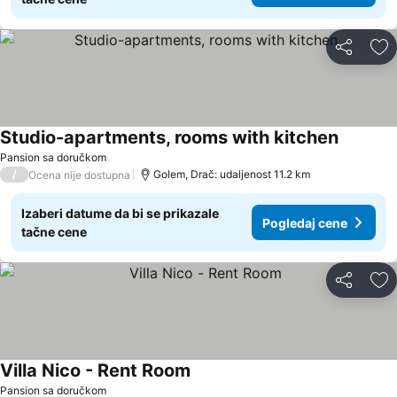
Deli
Do
Studio-apartments, rooms with kitchen
Pansion sa doručkom
/
Golem, Drač: udaljenost 11.2 km
Ocena nije dostupna
Izaberi datume da bi se prikazale
Pogledaj cene
tačne cene
Deli
Do
Villa Nico - Rent Room
Pansion sa doručkom