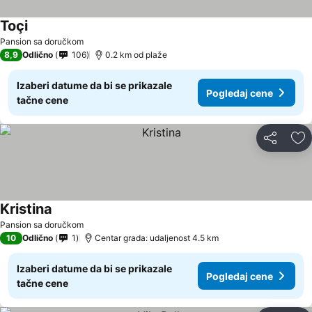
Toçi
Pansion sa doručkom
8,9
Odlično
106
0.2 km od plaže
Izaberi datume da bi se prikazale
Pogledaj cene
tačne cene
Deli
Do
Kristina
Pansion sa doručkom
10
Odlično
1
Centar grada: udaljenost 4.5 km
Izaberi datume da bi se prikazale
Pogledaj cene
tačne cene