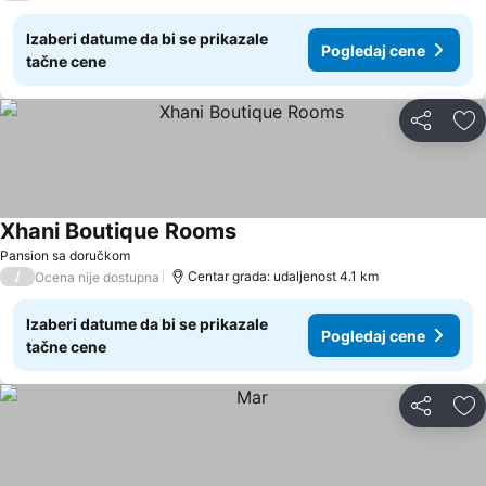
Izaberi datume da bi se prikazale
Pogledaj cene
tačne cene
Deli
Do
Xhani Boutique Rooms
Pansion sa doručkom
/
Centar grada: udaljenost 4.1 km
Ocena nije dostupna
Izaberi datume da bi se prikazale
Pogledaj cene
tačne cene
Deli
Do