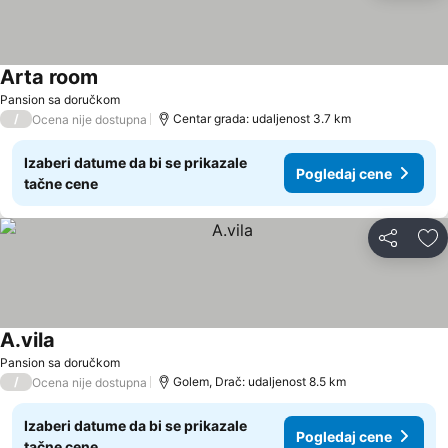
Arta room
Pansion sa doručkom
/
Centar grada: udaljenost 3.7 km
Ocena nije dostupna
Izaberi datume da bi se prikazale
Pogledaj cene
tačne cene
Deli
Do
A.vila
Pansion sa doručkom
/
Golem, Drač: udaljenost 8.5 km
Ocena nije dostupna
Izaberi datume da bi se prikazale
Pogledaj cene
tačne cene