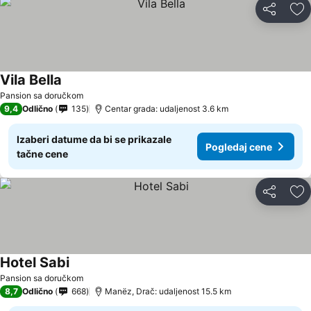
Deli
Do
Vila Bella
Pansion sa doručkom
9,4
Odlično
135
Centar grada: udaljenost 3.6 km
Izaberi datume da bi se prikazale
Pogledaj cene
tačne cene
Deli
Do
Hotel Sabi
Pansion sa doručkom
8,7
Odlično
668
Manëz, Drač: udaljenost 15.5 km