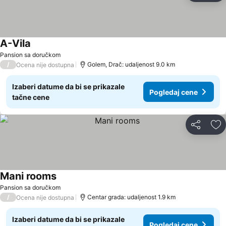
A-Vila
Pansion sa doručkom
/
Golem, Drač: udaljenost 9.0 km
Ocena nije dostupna
Izaberi datume da bi se prikazale
Pogledaj cene
tačne cene
Deli
Do
Mani rooms
Pansion sa doručkom
/
Centar grada: udaljenost 1.9 km
Ocena nije dostupna
Izaberi datume da bi se prikazale
Pogledaj cene