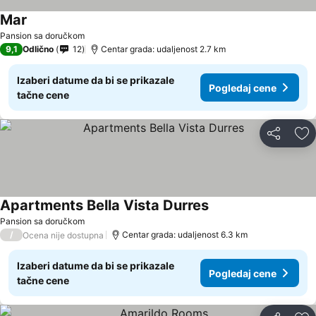
Mar
Pansion sa doručkom
9,1
Odlično
12
Centar grada: udaljenost 2.7 km
Izaberi datume da bi se prikazale
Pogledaj cene
tačne cene
Deli
Do
Apartments Bella Vista Durres
Pansion sa doručkom
/
Centar grada: udaljenost 6.3 km
Ocena nije dostupna
Izaberi datume da bi se prikazale
Pogledaj cene
tačne cene