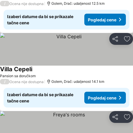
/
Golem, Drač: udaljenost 12.5 km
Ocena nije dostupna
Izaberi datume da bi se prikazale
Pogledaj cene
tačne cene
Deli
Do
Villa Cepeli
Pansion sa doručkom
/
Golem, Drač: udaljenost 14.1 km
Ocena nije dostupna
Izaberi datume da bi se prikazale
Pogledaj cene
tačne cene
Deli
Do