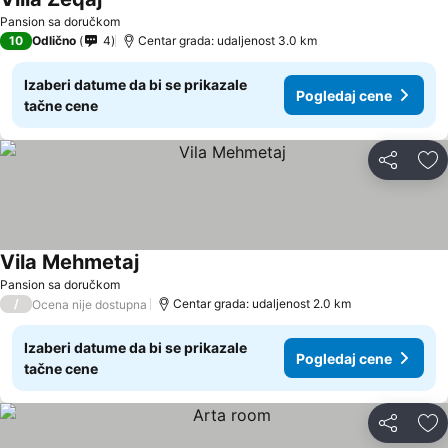
Pansion sa doručkom
10
Odlično
4
Centar grada: udaljenost 3.0 km
Izaberi datume da bi se prikazale
Pogledaj cene
tačne cene
Deli
Do
Vila Mehmetaj
Pansion sa doručkom
/
Centar grada: udaljenost 2.0 km
Ocena nije dostupna
Izaberi datume da bi se prikazale
Pogledaj cene
tačne cene
Deli
Do