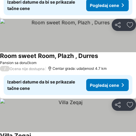
Izaberi datume da bi se prikazale
Pogledaj cene
tačne cene
Deli
Do
Room sweet Room, Plazh , Durres
Pansion sa doručkom
/
Centar grada: udaljenost 4.7 km
Ocena nije dostupna
Izaberi datume da bi se prikazale
Pogledaj cene
tačne cene
Deli
Do
Villa Zeqaj