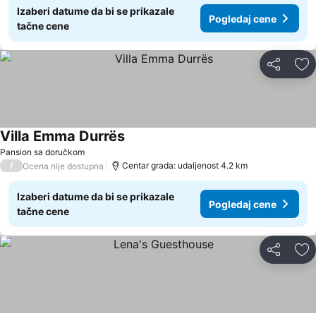
Izaberi datume da bi se prikazale
Pogledaj cene
tačne cene
Deli
Do
Villa Emma Durrës
Pansion sa doručkom
/
Centar grada: udaljenost 4.2 km
Ocena nije dostupna
Izaberi datume da bi se prikazale
Pogledaj cene
tačne cene
Deli
Do