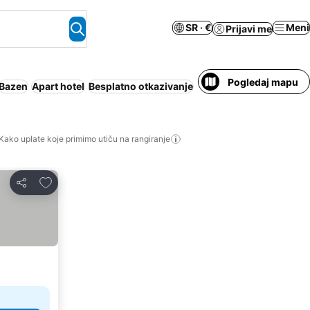
SR · €
Meni
Prijavi me
Pogledaj mapu
Bazen
Apart hotel
Besplatno otkazivanje
Kako uplate koje primimo utiču na rangiranje
Dodati u favorite
Deli