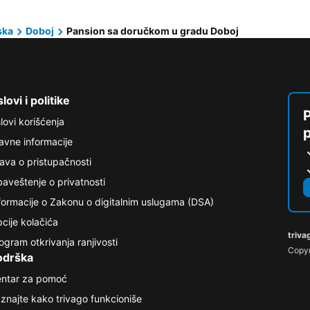
ska
Doboj
Pansion sa doručkom u gradu Doboj
lovi i politike
P
lovi korišćenja
avne informacije
java o pristupačnosti
aveštenje o privatnosti
formacije o Zakonu o digitalnim uslugama (DSA)
cije kolačića
triva
ogram otkrivanja ranjivosti
Copyr
odrška
ntar za pomoć
znajte kako trivago funkcioniše