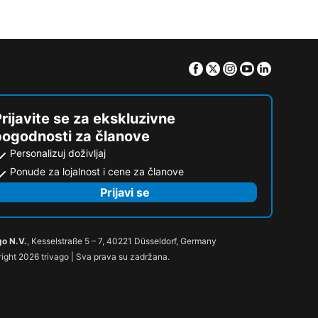
Facebook
Twitter
Instagram
Youtube
Linkedin
rijavite se za ekskluzivne
pogodnosti za članove
Personalizuj doživljaj
Ponude za lojalnost i cene za članove
Prijavi se
go N.V.
, Kesselstraße 5 – 7, 40221 Düsseldorf, Germany
ight 2026 trivago | Sva prava su zadržana.