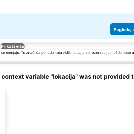
Pogledaj 
Prikaži više
 se menjaju. To znači da ponuda koju vidiš na sajtu za rezervaciju možda neće u
ng context variable "lokacija" was not provided 