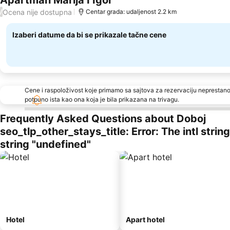
Apartman Marija I Igor
Ocena nije dostupna
/
Centar grada: udaljenost 2.2 km
Izaberi datume da bi se prikazale tačne cene
Cene i raspoloživost koje primamo sa sajtova za rezervaciju neprestano
potpuno ista kao ona koja je bila prikazana na trivagu.
Frequently Asked Questions about Doboj
seo_tlp_other_stays_title: Error: The intl stri
string "undefined"
Hotel
Apart hotel