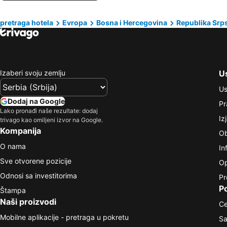
pretraga hotela
Evropa
Bosna i Hercegovina
Republika Srp
Izaberi svoju zemlju
Us
Us
Dodaj na Google
Pr
Lako pronađi naše rezultate: dodaj
Iz
trivago kao omiljeni izvor na Google.
Kompanija
Ob
O nama
In
Sve otvorene pozicije
Op
Odnosi sa investitorima
Pr
P
Štampa
Naši proizvodi
Ce
Mobilne aplikacije - pretraga u pokretu
Sa