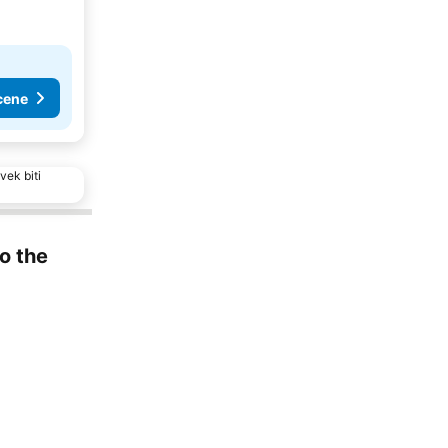
cene
vek biti
to the