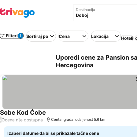
Destinacija
Filteri
1
Sortiraj po
Cena
Lokacija
Hoteli
Uporedi cene za Pansion s
Hercegovina
Sobe Kod Ćobe
Ocena nije dostupna
/
Centar grada: udaljenost 5.6 km
Izaberi datume da bi se prikazale tačne cene