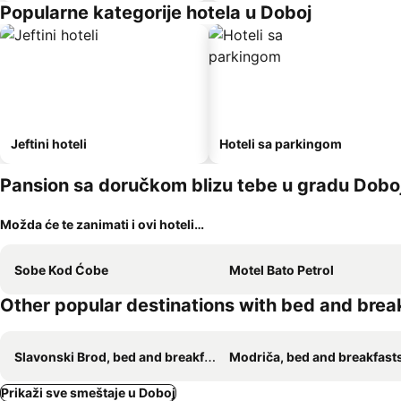
Popularne kategorije hotela u Doboj
Jeftini hoteli
Hoteli sa parkingom
Pansion sa doručkom blizu tebe u gradu Dobo
Možda će te zanimati i ovi hoteli…
Sobe Kod Ćobe
Motel Bato Petrol
Other popular destinations with bed and brea
Slavonski Brod, bed and breakfasts
Modriča, bed and breakfast
Prikaži sve smeštaje u Doboj