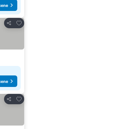
cene
Dodati u favorite
Deli
cene
Dodati u favorite
Deli