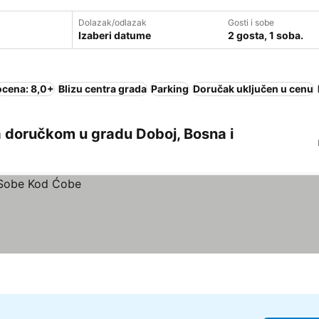
Dolazak/odlazak
Gosti i sobe
Izaberi datume
2 gosta, 1 soba.
ocena: 8,0+
Blizu centra grada
Parking
Doručak uključen u cenu
a doručkom u gradu Doboj, Bosna i