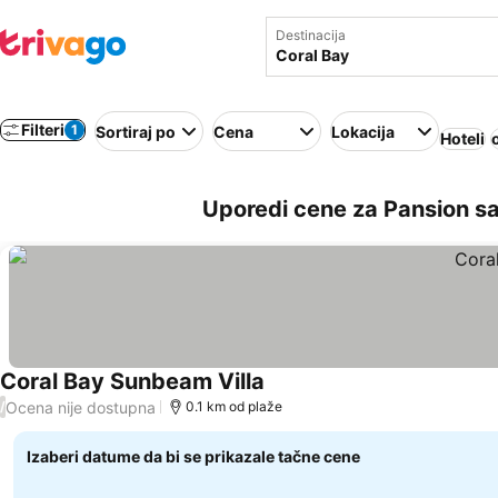
Destinacija
Filteri
1
Sortiraj po
Cena
Lokacija
Hoteli
Uporedi cene za Pansion sa
Coral Bay Sunbeam Villa
Pogledaj cene
Ocena nije dostupna
/
0.1 km od plaže
Izaberi datume da bi se prikazale tačne cene