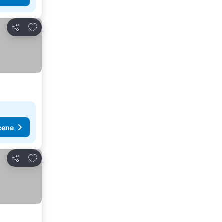
Dodati u favorite
Deli
cene
Dodati u favorite
Deli