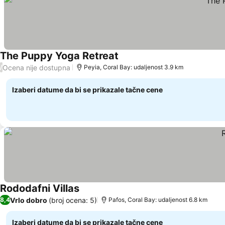
The Puppy Yoga Retreat
Pogledaj cene
Ocena nije dostupna
/
Peyia, Coral Bay: udaljenost 3.9 km
Izaberi datume da bi se prikazale tačne cene
Rododafni Villas
Pogledaj cene
Vrlo dobro
(broj ocena: 5)
8,4
Pafos, Coral Bay: udaljenost 6.8 km
Izaberi datume da bi se prikazale tačne cene