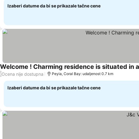
Izaberi datume da bi se prikazale tačne cene
Welcome ! Charming residence is situated in a 
Ocena nije dostupna
/
Peyia, Coral Bay: udaljenost 0.7 km
Izaberi datume da bi se prikazale tačne cene