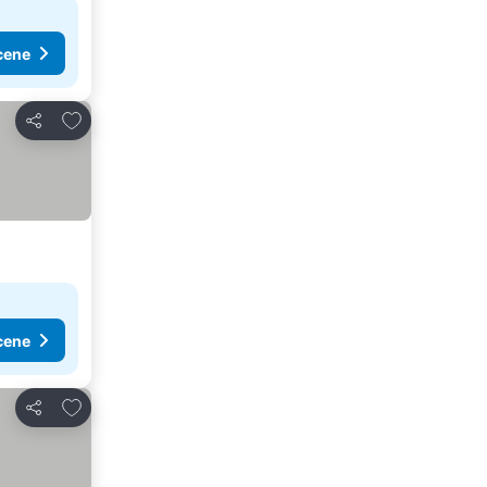
cene
Dodati u favorite
Deli
cene
Dodati u favorite
Deli