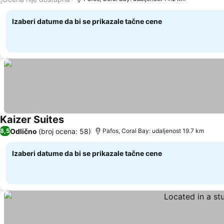
Izaberi datume da bi se prikazale tačne cene
Kaizer Suites
Pogledaj cene
Odlično
(broj ocena: 58)
8,5
Pafos, Coral Bay: udaljenost 19.7 km
Izaberi datume da bi se prikazale tačne cene