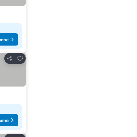
cene
Dodati u favorite
Deli
cene