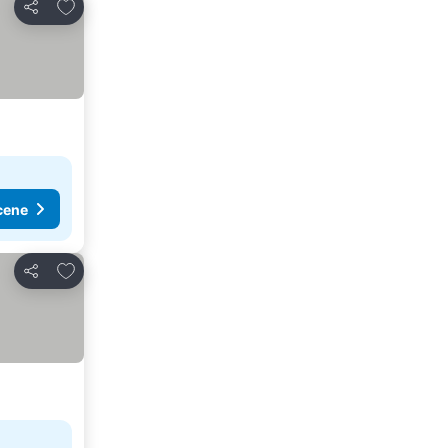
Dodati u favorite
Deli
cene
Dodati u favorite
Deli