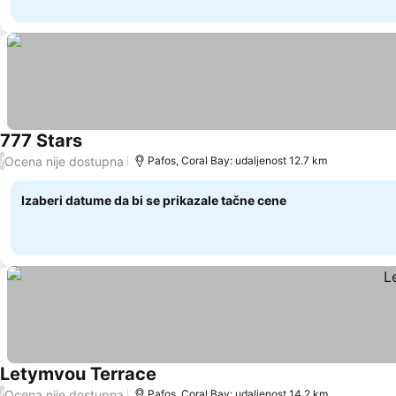
777 Stars
Pogledaj cene
Ocena nije dostupna
/
Pafos, Coral Bay: udaljenost 12.7 km
Izaberi datume da bi se prikazale tačne cene
Letymvou Terrace
Pogledaj cene
Ocena nije dostupna
/
Pafos, Coral Bay: udaljenost 14.2 km