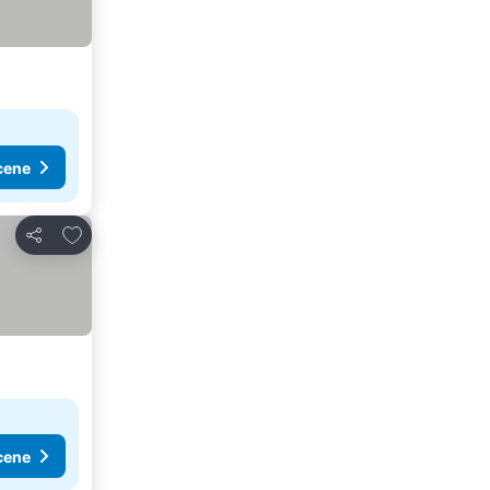
cene
Dodati u favorite
Deli
cene