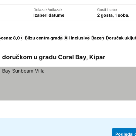
Dolazak/odlazak
Gosti i sobe
Izaberi datume
2 gosta, 1 soba.
ocena: 8,0+
Blizu centra grada
All inclusive
Bazen
Doručak uklju
 doručkom u gradu Coral Bay, Kipar
Pogledaj 