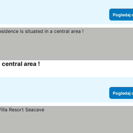
Pogledaj 
central area !
Pogledaj cene
Pogledaj 