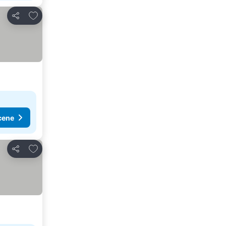
Dodati u favorite
Deli
cene
Dodati u favorite
Deli