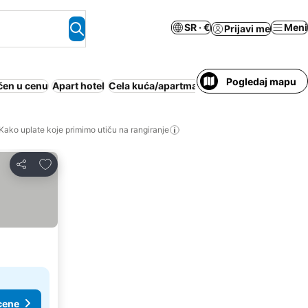
SR · €
Meni
Prijavi me
Pogledaj mapu
čen u cenu
Apart hotel
Cela kuća/apartman
Odmaralište
Plaža
K
Kako uplate koje primimo utiču na rangiranje
Dodati u favorite
Deli
cene