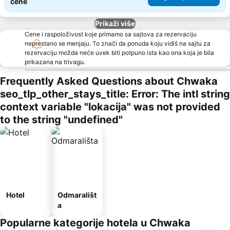
cene
Prikaži više
Cene i raspoloživost koje primamo sa sajtova za rezervaciju
neprestano se menjaju. To znači da ponuda koju vidiš na sajtu za
rezervaciju možda neće uvek biti potpuno ista kao ona koja je bila
prikazana na trivagu.
Frequently Asked Questions about Chwaka
seo_tlp_other_stays_title: Error: The intl string
context variable "lokacija" was not provided
to the string "undefined"
Hotel
Odmarališt
a
Popularne kategorije hotela u Chwaka