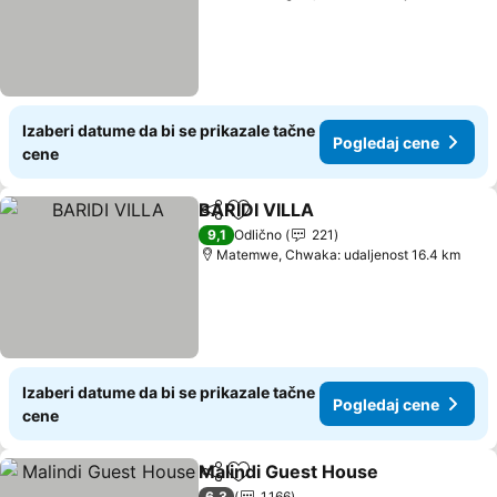
Izaberi datume da bi se prikazale tačne
Pogledaj cene
cene
BARIDI VILLA
Deli
Dodati u favorite
9,1
Odlično
221
Matemwe, Chwaka: udaljenost 16.4 km
Izaberi datume da bi se prikazale tačne
Pogledaj cene
cene
Malindi Guest House
Deli
Dodati u favorite
6,3
1.166