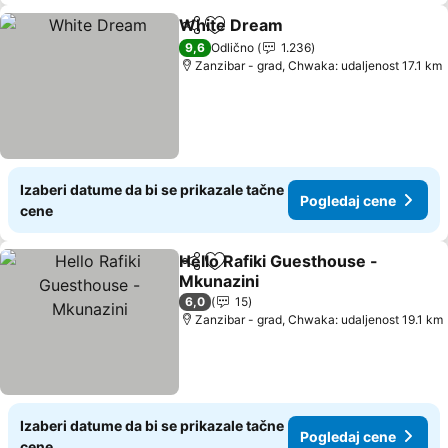
White Dream
Deli
Dodati u favorite
9,6
Odlično
1.236
Zanzibar - grad, Chwaka: udaljenost 17.1 km
Izaberi datume da bi se prikazale tačne
Pogledaj cene
cene
Hello Rafiki Guesthouse -
Deli
Dodati u favorite
Mkunazini
6,0
15
Zanzibar - grad, Chwaka: udaljenost 19.1 km
Izaberi datume da bi se prikazale tačne
Pogledaj cene
cene