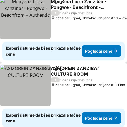
Moayana Liora Zanzibar ·
Deli
Dodati u favorite
Pongwe · Beachfront -
Authentic
/
Ocena nije dostupna
Zanzibar - grad, Chwaka: udaljenost 10.4 km
Izaberi datume da bi se prikazale tačne
Pogledaj cene
cene
ASMOREIN ZANZIBAr
Deli
Dodati u favorite
CULTURE ROOM
/
Ocena nije dostupna
Zanzibar - grad, Chwaka: udaljenost 11.1 km
Izaberi datume da bi se prikazale tačne
Pogledaj cene
cene