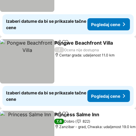
Izaberi datume da bi se prikazale tačne
Pogledaj cene
cene
Pongwe Beachfront Villa
Deli
Dodati u favorite
/
Ocena nije dostupna
Centar grada: udaljenost 11.0 km
Izaberi datume da bi se prikazale tačne
Pogledaj cene
cene
Princess Salme Inn
Deli
Dodati u favorite
7,6
Dobro
822
Zanzibar - grad, Chwaka: udaljenost 19.0 km