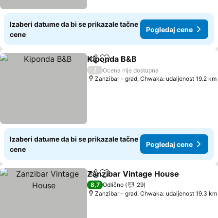
Izaberi datume da bi se prikazale tačne
Pogledaj cene
cene
Kiponda B&B
Deli
Dodati u favorite
/
Ocena nije dostupna
Zanzibar - grad, Chwaka: udaljenost 19.2 km
Izaberi datume da bi se prikazale tačne
Pogledaj cene
cene
Zanzibar Vintage House
Deli
Dodati u favorite
8,7
Odlično
29
Zanzibar - grad, Chwaka: udaljenost 19.3 km