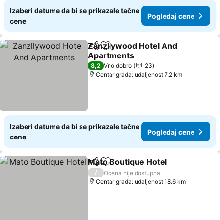
Izaberi datume da bi se prikazale tačne
Pogledaj cene
cene
Zanzllywood Hotel And
Deli
Dodati u favorite
Apartments
8,2
Vrlo dobro
23
Centar grada: udaljenost 7.2 km
Izaberi datume da bi se prikazale tačne
Pogledaj cene
cene
Mato Boutique Hotel
Deli
Dodati u favorite
/
Ocena nije dostupna
Centar grada: udaljenost 18.6 km