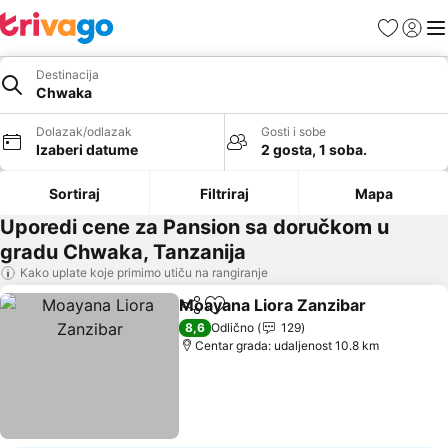
Favoriti
Prijavi
Men
Destinacija
Chwaka
Dolazak/odlazak
Gosti i sobe
Izaberi datume
2 gosta, 1 soba.
Sortiraj
Filtriraj
Mapa
Uporedi cene za Pansion sa doručkom u
gradu Chwaka, Tanzanija
Kako uplate koje primimo utiču na rangiranje
Moayana Liora Zanzibar
Deli
Dodati u favorite
8,6
Odlično
129
Centar grada: udaljenost 10.8 km