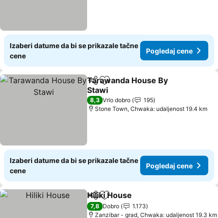
Izaberi datume da bi se prikazale tačne
Pogledaj cene
cene
Tarawanda House By
Deli
Dodati u favorite
Stawi
8,3
Vrlo dobro
195
Stone Town, Chwaka: udaljenost 19.4 km
Izaberi datume da bi se prikazale tačne
Pogledaj cene
cene
Hiliki House
Deli
Dodati u favorite
7,8
Dobro
1.173
Zanzibar - grad, Chwaka: udaljenost 19.3 km