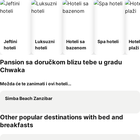
Jeftini
Luksuzni
Hoteli sa
Spa hoteli
Hotel
hoteli
hoteli
bazenom
plaži
Pansion sa doručkom blizu tebe u gradu
Chwaka
Možda će te zanimati i ovi hoteli…
Simba Beach Zanzibar
Other popular destinations with bed and
breakfasts