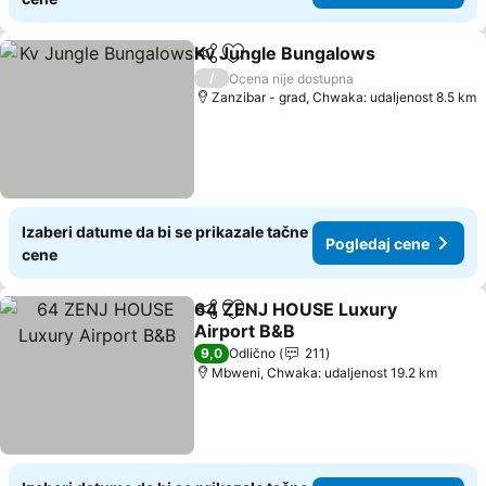
Kv Jungle Bungalows
Deli
Dodati u favorite
/
Ocena nije dostupna
Zanzibar - grad, Chwaka: udaljenost 8.5 km
Izaberi datume da bi se prikazale tačne
Pogledaj cene
cene
64 ZENJ HOUSE Luxury
Deli
Dodati u favorite
Airport B&B
9,0
Odlično
211
Mbweni, Chwaka: udaljenost 19.2 km