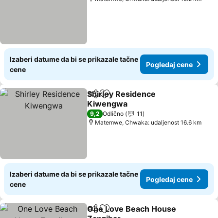
Izaberi datume da bi se prikazale tačne
Pogledaj cene
cene
Shirley Residence
Deli
Dodati u favorite
Kiwengwa
9,2
Odlično
11
Matemwe, Chwaka: udaljenost 16.6 km
Izaberi datume da bi se prikazale tačne
Pogledaj cene
cene
One Love Beach House
Deli
Dodati u favorite