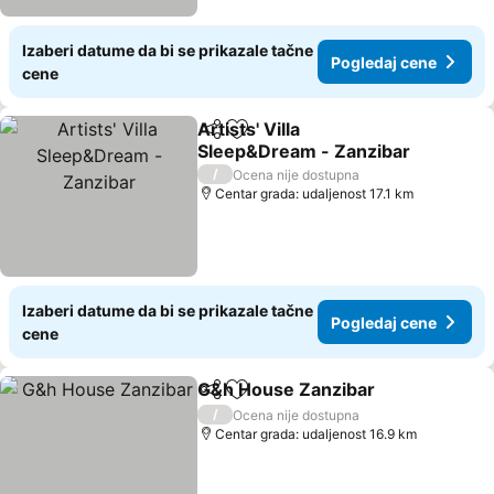
Izaberi datume da bi se prikazale tačne
Pogledaj cene
cene
Artists' Villa
Deli
Dodati u favorite
Sleep&Dream - Zanzibar
/
Ocena nije dostupna
Centar grada: udaljenost 17.1 km
Izaberi datume da bi se prikazale tačne
Pogledaj cene
cene
G&h House Zanzibar
Deli
Dodati u favorite
/
Ocena nije dostupna
Centar grada: udaljenost 16.9 km