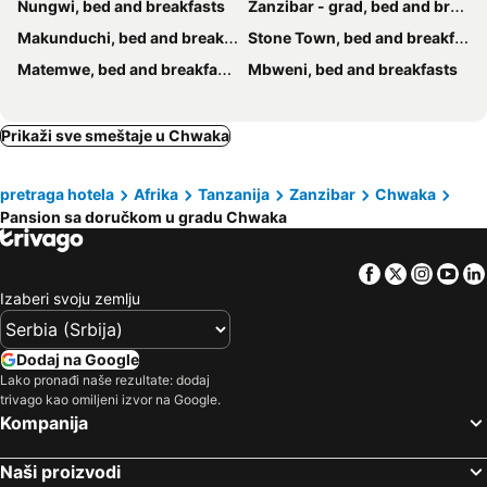
Nungwi, bed and breakfasts
Zanzibar - grad, bed and breakfasts
Makunduchi, bed and breakfasts
Stone Town, bed and breakfasts
Matemwe, bed and breakfasts
Mbweni, bed and breakfasts
Prikaži sve smeštaje u Chwaka
pretraga hotela
Afrika
Tanzanija
Zanzibar
Chwaka
Pansion sa doručkom u gradu Chwaka
Facebook
Twitter
Insta
Yo
Izaberi svoju zemlju
Dodaj na Google
Lako pronađi naše rezultate: dodaj
trivago kao omiljeni izvor na Google.
Kompanija
Naši proizvodi