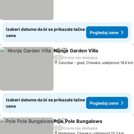
Izaberi datume da bi se prikazale tačne
Pogledaj cene
cene
Nionje Garden Villa
Deli
Dodati u favorite
/
Ocena nije dostupna
Zanzibar - grad, Chwaka: udaljenost 18.6 km
Izaberi datume da bi se prikazale tačne
Pogledaj cene
cene
Pole Pole Bungalows
Deli
Dodati u favorite
/
Ocena nije dostupna
Matemwe, Chwaka: udaljenost 15.2 km