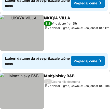
Izaberi datume da bi se prikazale tačne
Pogledaj cene
cene
UKAYA VILLA
Deli
Dodati u favorite
8,2
Vrlo dobro
55
Zanzibar - grad, Chwaka: udaljenost 18.6 km
Izaberi datume da bi se prikazale tačne
Pogledaj cene
cene
Mnazinisky B&B
Deli
Dodati u favorite
/
Ocena nije dostupna
Zanzibar - grad, Chwaka: udaljenost 18.0 km