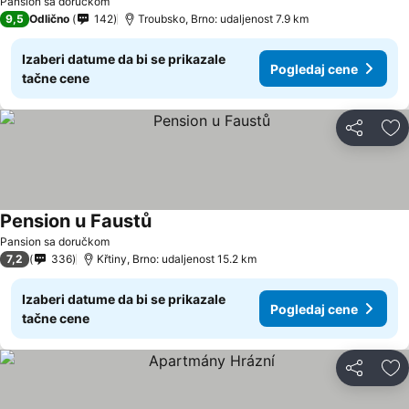
Pansion sa doručkom
9,5
Odlično
142
Troubsko, Brno: udaljenost 7.9 km
Izaberi datume da bi se prikazale
Pogledaj cene
tačne cene
Deli
Do
Pension u Faustů
Pogledaj cene
Pansion sa doručkom
7,2
336
Křtiny, Brno: udaljenost 15.2 km
Izaberi datume da bi se prikazale
Pogledaj cene
tačne cene
Deli
Do