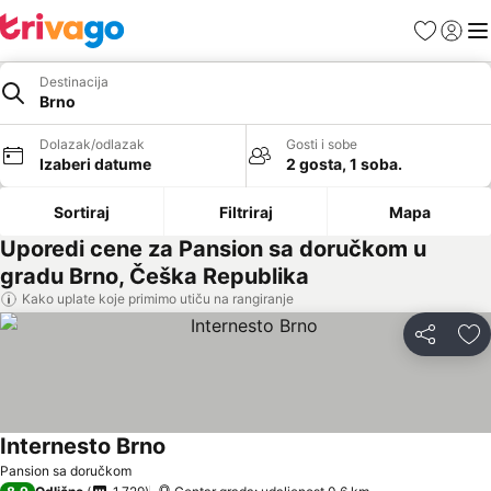
Favoriti
Prijavi
Men
Destinacija
Brno
Dolazak/odlazak
Gosti i sobe
Izaberi datume
2 gosta, 1 soba.
Sortiraj
Filtriraj
Mapa
Uporedi cene za Pansion sa doručkom u
gradu Brno, Češka Republika
Kako uplate koje primimo utiču na rangiranje
Deli
Do
Internesto Brno
Pogledaj cene
Pansion sa doručkom