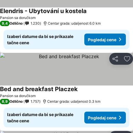
Elendris - Ubytování u kostela
Pogledaj cene
Pansion sa doručkom
9,4
Odlično
1.230
Centar grada: udaljenost 6.0 km
Izaberi datume da bi se prikazale
Pogledaj cene
tačne cene
Deli
Do
Bed and breakfast Placzek
Pogledaj cene
Pansion sa doručkom
8,9
Odlično
1.757
Centar grada: udaljenost 0.3 km
Izaberi datume da bi se prikazale
Pogledaj cene
tačne cene