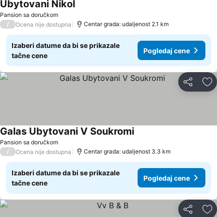
Ubytovani Nikol
Pogledaj cene
Pansion sa doručkom
/
Centar grada: udaljenost 2.1 km
Ocena nije dostupna
Izaberi datume da bi se prikazale
Pogledaj cene
tačne cene
Deli
Do
Galas Ubytovani V Soukromi
Pogledaj cene
Pansion sa doručkom
/
Centar grada: udaljenost 3.3 km
Ocena nije dostupna
Izaberi datume da bi se prikazale
Pogledaj cene
tačne cene
Deli
Do