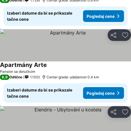
8,9
Odlično
1.729
Centar grada: udaljenost 0.6 km
Izaberi datume da bi se prikazale
Pogledaj cene
tačne cene
Deli
Do
Apartmány Arte
Pogledaj cene
Pansion sa doručkom
8,9
Odlično
1.100
Centar grada: udaljenost 0.4 km
Izaberi datume da bi se prikazale
Pogledaj cene
tačne cene
Deli
Do