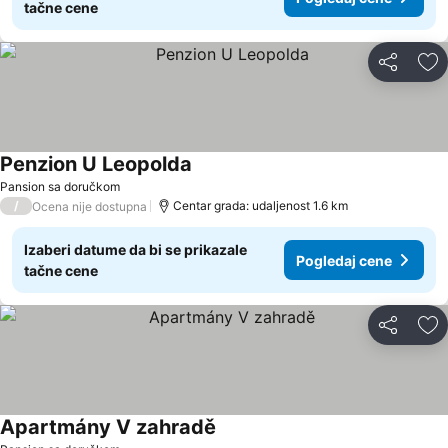
tačne cene
Deli
Do
Penzion U Leopolda
Pogledaj cene
Pansion sa doručkom
/
Centar grada: udaljenost 1.6 km
Ocena nije dostupna
Izaberi datume da bi se prikazale
Pogledaj cene
tačne cene
Deli
Do
Apartmány V zahradě
Pogledaj cene