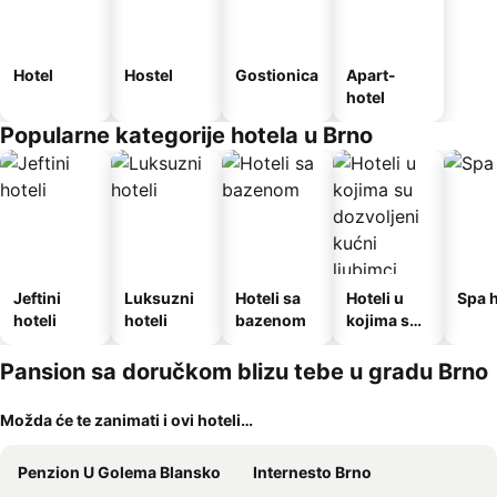
Hotel
Hostel
Gostionica
Apart-
hotel
Popularne kategorije hotela u Brno
Jeftini
Luksuzni
Hoteli sa
Hoteli u
Spa h
hoteli
hoteli
bazenom
kojima su
dozvoljeni
kućni
Pansion sa doručkom blizu tebe u gradu Brno
ljubimci
Možda će te zanimati i ovi hoteli…
Penzion U Golema Blansko
Internesto Brno