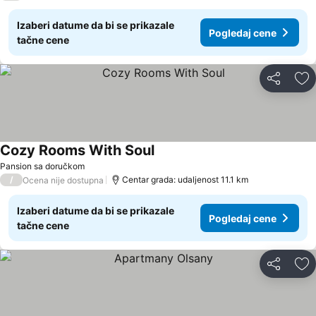
Izaberi datume da bi se prikazale
Pogledaj cene
tačne cene
Deli
Do
Cozy Rooms With Soul
Pogledaj cene
Pansion sa doručkom
/
Centar grada: udaljenost 11.1 km
Ocena nije dostupna
Izaberi datume da bi se prikazale
Pogledaj cene
tačne cene
Deli
Do