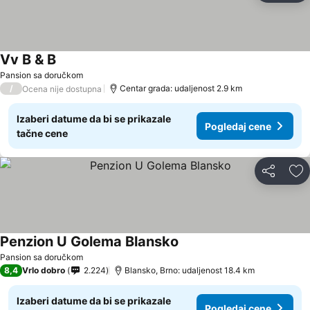
Vv B & B
Pogledaj cene
Pansion sa doručkom
/
Centar grada: udaljenost 2.9 km
Ocena nije dostupna
Izaberi datume da bi se prikazale
Pogledaj cene
tačne cene
Deli
Do
Penzion U Golema Blansko
Pogledaj cene
Pansion sa doručkom
8,4
Vrlo dobro
2.224
Blansko, Brno: udaljenost 18.4 km
Izaberi datume da bi se prikazale
Pogledaj cene