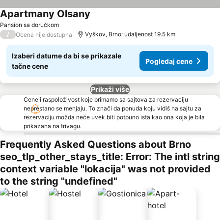
Apartmany Olsany
Pogledaj cene
Pansion sa doručkom
/
Vyškov, Brno: udaljenost 19.5 km
Ocena nije dostupna
Izaberi datume da bi se prikazale
Pogledaj cene
tačne cene
Prikaži više
Cene i raspoloživost koje primamo sa sajtova za rezervaciju
neprestano se menjaju. To znači da ponuda koju vidiš na sajtu za
rezervaciju možda neće uvek biti potpuno ista kao ona koja je bila
prikazana na trivagu.
Frequently Asked Questions about Brno
seo_tlp_other_stays_title: Error: The intl string
context variable "lokacija" was not provided
to the string "undefined"