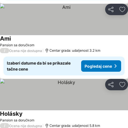
Deli
Do
Ami
Pogledaj cene
Pansion sa doručkom
/
Centar grada: udaljenost 3.2 km
Ocena nije dostupna
Izaberi datume da bi se prikazale
Pogledaj cene
tačne cene
Deli
Do
Holásky
Pogledaj cene
Pansion sa doručkom
/
Centar grada: udaljenost 5.8 km
Ocena nije dostupna