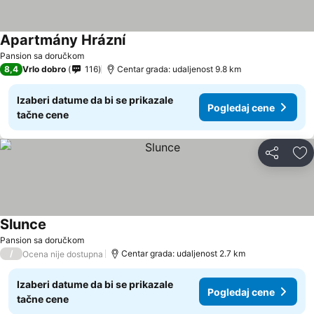
Apartmány Hrázní
Pogledaj cene
Pansion sa doručkom
8,4
Vrlo dobro
116
Centar grada: udaljenost 9.8 km
Izaberi datume da bi se prikazale
Pogledaj cene
tačne cene
Deli
Do
Slunce
Pogledaj cene
Pansion sa doručkom
/
Centar grada: udaljenost 2.7 km
Ocena nije dostupna
Izaberi datume da bi se prikazale
Pogledaj cene
tačne cene