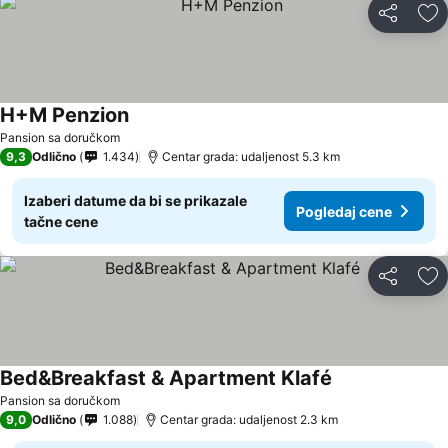
Deli
Do
H+M Penzion
Pogledaj cene
Pansion sa doručkom
9,3
Odlično
1.434
Centar grada: udaljenost 5.3 km
Izaberi datume da bi se prikazale
Pogledaj cene
tačne cene
Deli
Do
Bed&Breakfast & Apartment Klafé
Pogledaj cene
Pansion sa doručkom
9,0
Odlično
1.088
Centar grada: udaljenost 2.3 km