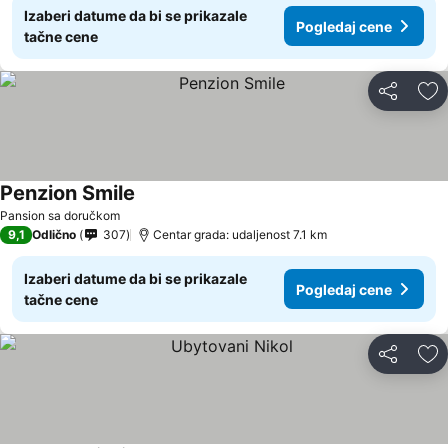
Izaberi datume da bi se prikazale
Pogledaj cene
tačne cene
Deli
Do
Penzion Smile
Pogledaj cene
Pansion sa doručkom
9,1
Odlično
307
Centar grada: udaljenost 7.1 km
Izaberi datume da bi se prikazale
Pogledaj cene
tačne cene
Deli
Do