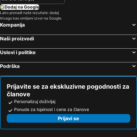
Dodaj na Google
Lako pronađi naše rezultate: dodaj
trivago kao omiljeni izvor na Google.
Kompanija
Naši proizvodi
Uslovi i politike
Podrška
Prijavite se za ekskluzivne pogodnosti za
članove
Personalizuj doživljaj
Ponude za lojalnost i cene za članove
Prijavi se