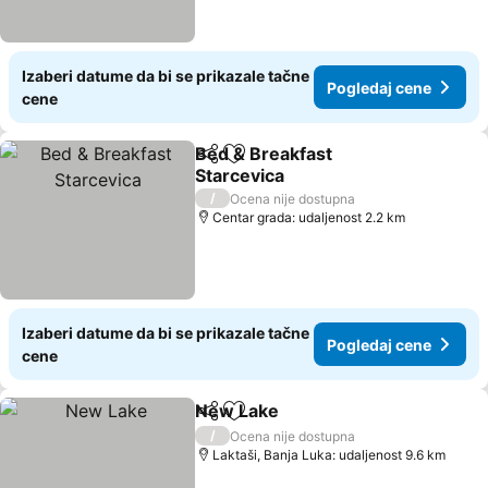
Izaberi datume da bi se prikazale tačne
Pogledaj cene
cene
Bed & Breakfast
Deli
Dodati u favorite
Starcevica
/
Ocena nije dostupna
Centar grada: udaljenost 2.2 km
Izaberi datume da bi se prikazale tačne
Pogledaj cene
cene
New Lake
Deli
Dodati u favorite
/
Ocena nije dostupna
Laktaši, Banja Luka: udaljenost 9.6 km