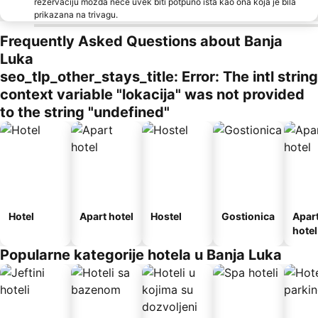
rezervaciju možda neće uvek biti potpuno ista kao ona koja je bila
prikazana na trivagu.
Frequently Asked Questions about Banja
Luka
seo_tlp_other_stays_title: Error: The intl string
context variable "lokacija" was not provided
to the string "undefined"
Hotel
Apart hotel
Hostel
Gostionica
Apar
hotel
Popularne kategorije hotela u Banja Luka