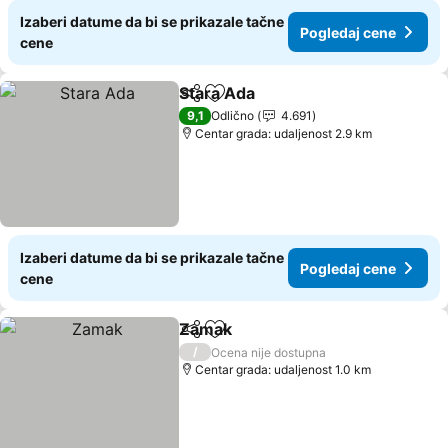
Izaberi datume da bi se prikazale tačne
Pogledaj cene
cene
Stara Ada
Deli
Dodati u favorite
9,1
Odlično
4.691
Centar grada: udaljenost 2.9 km
Izaberi datume da bi se prikazale tačne
Pogledaj cene
cene
Zamak
Deli
Dodati u favorite
/
Ocena nije dostupna
Centar grada: udaljenost 1.0 km