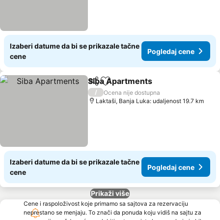
Izaberi datume da bi se prikazale tačne
Pogledaj cene
cene
Siba Apartments
Deli
Dodati u favorite
/
Ocena nije dostupna
Laktaši, Banja Luka: udaljenost 19.7 km
Izaberi datume da bi se prikazale tačne
Pogledaj cene
cene
Prikaži više
Cene i raspoloživost koje primamo sa sajtova za rezervaciju
neprestano se menjaju. To znači da ponuda koju vidiš na sajtu za