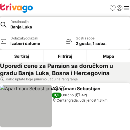
Favoriti
Prijavi
Men
Destinacija
Banja Luka
Dolazak/odlazak
Gosti i sobe
Izaberi datume
2 gosta, 1 soba.
Sortiraj
Filtriraj
Mapa
Uporedi cene za Pansion sa doručkom u
gradu Banja Luka, Bosna i Hercegovina
Kako uplate koje primimo utiču na rangiranje
Apartmani Sebastijan
Deli
Dodati u favorite
9,3
Odlično
42
Centar grada: udaljenost 1.8 km