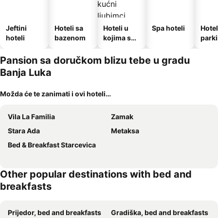
Jeftini
Hoteli sa
Hoteli u
Spa hoteli
Hotel
hoteli
bazenom
kojima su
park
dozvoljeni
kućni
Pansion sa doručkom blizu tebe u gradu
ljubimci
Banja Luka
Možda će te zanimati i ovi hoteli…
Vila La Familia
Zamak
Stara Ada
Metaksa
Bed & Breakfast Starcevica
Other popular destinations with bed and
breakfasts
Prijedor, bed and breakfasts
Gradiška, bed and breakfasts