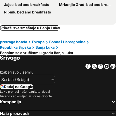
Jajce, bed and breakfasts
Mrkonjić Grad, bed and breakfasts
Ribnik, bed and breakfasts
Prikaži sve smeštaje u Banja Luka
pretraga hotela
Evropa
Bosna i Hercegovina
Republika Srpska
Banja Luka
Pansion sa doručkom u gradu Banja Luka
Facebook
Twitter
Insta
Yo
Izaberi svoju zemlju
Dodaj na Google
Lako pronađi naše rezultate: dodaj
trivago kao omiljeni izvor na Google.
Kompanija
Naši proizvodi