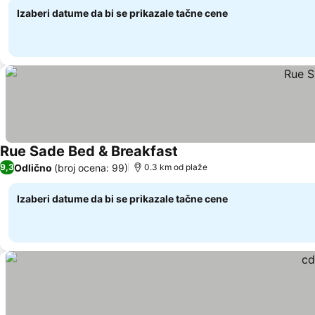
Izaberi datume da bi se prikazale tačne cene
Rue Sade Bed & Breakfast
Odlično
(broj ocena: 99)
9,3
0.3 km od plaže
Izaberi datume da bi se prikazale tačne cene