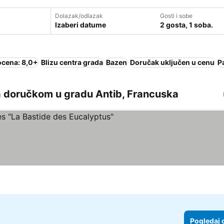
Dolazak/odlazak
Gosti i sobe
Izaberi datume
2 gosta, 1 soba.
ocena: 8,0+
Blizu centra grada
Bazen
Doručak uključen u cenu
P
a doručkom u gradu Antib, Francuska
Pogledaj 