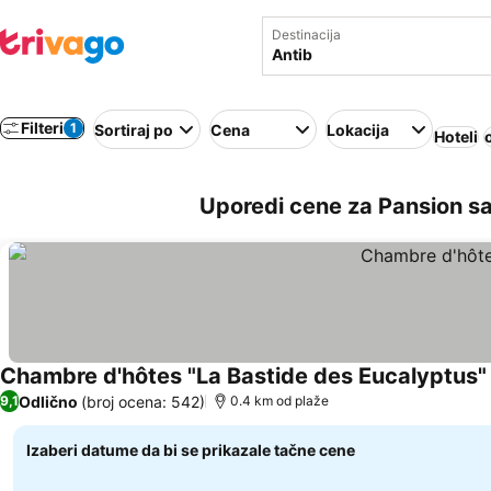
Destinacija
Filteri
1
Sortiraj po
Cena
Lokacija
Hoteli
Uporedi cene za Pansion s
Chambre d'hôtes "La Bastide des Eucalyptus"
Odlično
(broj ocena: 542)
9,1
0.4 km od plaže
Izaberi datume da bi se prikazale tačne cene