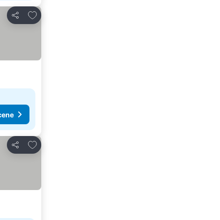
Dodati u favorite
Deli
cene
Dodati u favorite
Deli