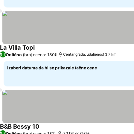
La Villa Topi
Odlično
(broj ocena: 180)
9,7
Centar grada: udaljenost 3.7 km
Izaberi datume da bi se prikazale tačne cene
B&B Bessy 10
Odlično
(broj ocena: 181)
9,7
0.3 km od plaže