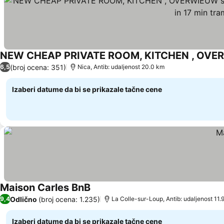
(broj ocena: 351)
6,5
Nica, Antib: udaljenost 20.0 km
Izaberi datume da bi se prikazale tačne cene
Maison Carles BnB
Odlično
(broj ocena: 1.235)
9,4
La Colle-sur-Loup, Antib: udaljenost 11.
Izaberi datume da bi se prikazale tačne cene