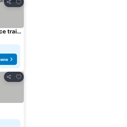
Dodati u favorite
Deli
NEW CHEAP PRIVATE ROOM, KITCHEN , OVERWIEUW sea,TRAM on spot, 12 minutes from nice train station with tram , beach in 17 min tram , CHAMBRE PRIVÉE pas
cene
Dodati u favorite
Deli