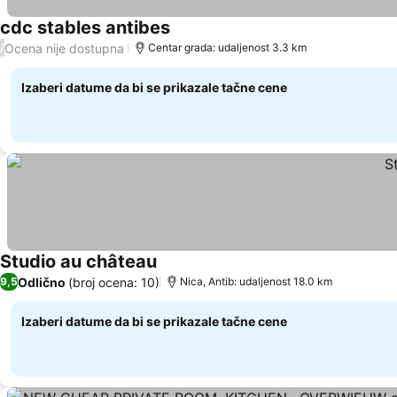
cdc stables antibes
Ocena nije dostupna
/
Centar grada: udaljenost 3.3 km
Izaberi datume da bi se prikazale tačne cene
Studio au château
Odlično
(broj ocena: 10)
9,5
Nica, Antib: udaljenost 18.0 km
Izaberi datume da bi se prikazale tačne cene