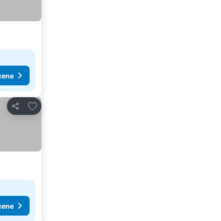
cene
Dodati u favorite
Deli
cene