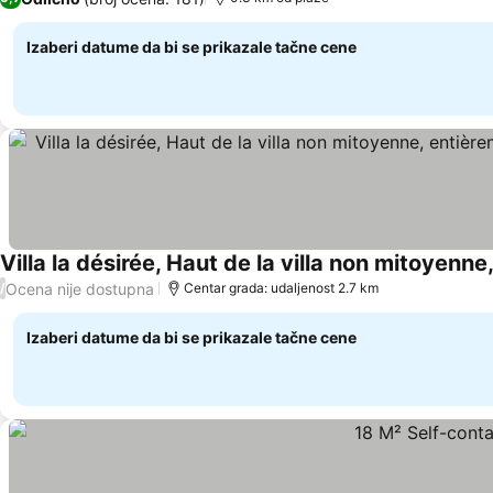
Izaberi datume da bi se prikazale tačne cene
Ocena nije dostupna
/
Centar grada: udaljenost 2.7 km
Izaberi datume da bi se prikazale tačne cene