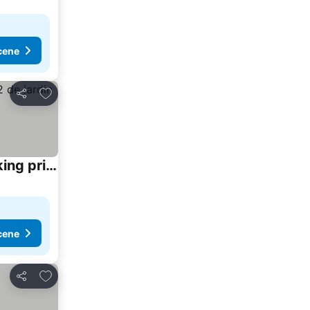
cene
Dodati u favorite
Deli
Villa la désirée, Haut de la villa non mitoyenne, entièrement rénovée, 3 pièces, climatisé, parking privé dans 120m2 de jardin
cene
Dodati u favorite
Deli