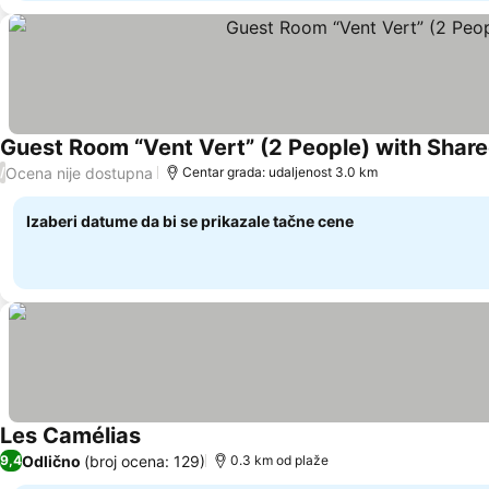
Guest Room “Vent Vert” (2 People) with Shared
Ocena nije dostupna
/
Centar grada: udaljenost 3.0 km
Izaberi datume da bi se prikazale tačne cene
Les Camélias
Odlično
(broj ocena: 129)
9,4
0.3 km od plaže