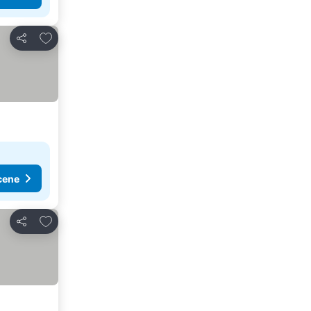
Dodati u favorite
Deli
cene
Dodati u favorite
Deli