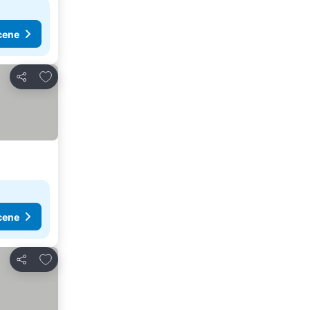
cene
Dodati u favorite
Deli
cene
Dodati u favorite
Deli