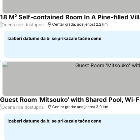
18 M² Self-contained Room In A Pine-filled Vil
Ocena nije dostupna
/
Centar grada: udaljenost 2.2 km
Izaberi datume da bi se prikazale tačne cene
Guest Room 'Mitsouko' with Shared Pool, Wi-Fi
Ocena nije dostupna
/
Centar grada: udaljenost 3.0 km
Izaberi datume da bi se prikazale tačne cene