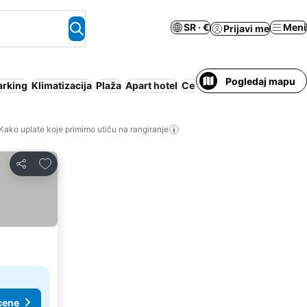
SR · €
Meni
Prijavi me
Pogledaj mapu
arking
Klimatizacija
Plaža
Apart hotel
Cela kuća/apartman
Kako uplate koje primimo utiču na rangiranje
Dodati u favorite
Deli
cene