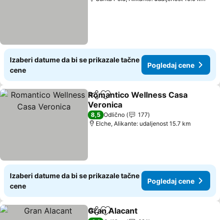
Izaberi datume da bi se prikazale tačne
Pogledaj cene
cene
Romantico Wellness Casa
Deli
Dodati u favorite
Veronica
Pogledaj cene
8,5
Odlično
177
Elche, Alikante: udaljenost 15.7 km
Izaberi datume da bi se prikazale tačne
Pogledaj cene
cene
Gran Alacant
Deli
Dodati u favorite
Pogledaj cen