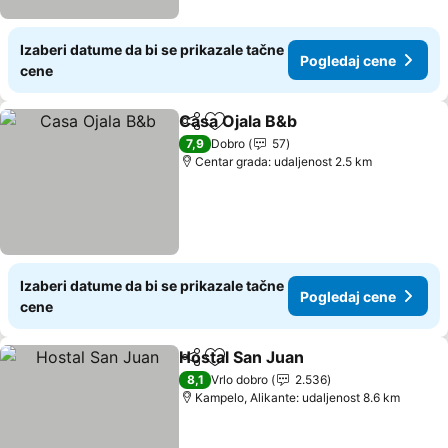
Izaberi datume da bi se prikazale tačne
Pogledaj cene
cene
Casa Ojala B&b
Deli
Dodati u favorite
Pogledaj c
7,9
Dobro
57
Centar grada: udaljenost 2.5 km
Izaberi datume da bi se prikazale tačne
Pogledaj cene
cene
Hostal San Juan
Deli
Dodati u favorite
Pogledaj 
8,1
Vrlo dobro
2.536
Kampelo, Alikante: udaljenost 8.6 km