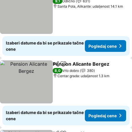
9,1
Odlično
631
Santa Pola, Alikante: udaljenost 14.1 km
Izaberi datume da bi se prikazale tačne
Pogledaj cene
cene
Pension Alicante Bergez
Deli
Dodati u favorite
P
8,0
Vrlo dobro
380
Centar grada: udaljenost 1.3 km
Izaberi datume da bi se prikazale tačne
Pogledaj cene
cene