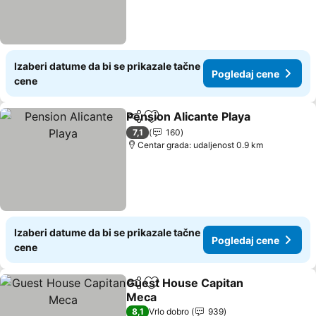
Izaberi datume da bi se prikazale tačne
Pogledaj cene
cene
Pension Alicante Playa
Deli
Dodati u favorite
Pog
7,1
160
Centar grada: udaljenost 0.9 km
Izaberi datume da bi se prikazale tačne
Pogledaj cene
cene
Guest House Capitan
Deli
Dodati u favorite
Meca
Pogledaj cene
8,1
Vrlo dobro
939