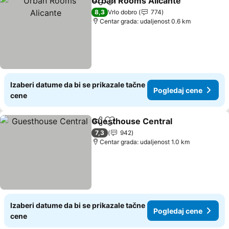
Urban Rooms Alicante
Deli
Dodati u favorite
Pog
8,3
Vrlo dobro
774
Centar grada: udaljenost 0.6 km
Izaberi datume da bi se prikazale tačne
Pogledaj cene
cene
Guesthouse Central
Deli
Dodati u favorite
Pogle
7,3
942
Centar grada: udaljenost 1.0 km
Izaberi datume da bi se prikazale tačne
Pogledaj cene
cene