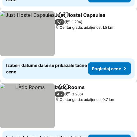
Just Hostel Capsules
Deli
Dodati u favorite
Pogl
5,9
1.294
Centar grada: udaljenost 1.5 km
Izaberi datume da bi se prikazale tačne
Pogledaj cene
cene
LÀtic Rooms
Deli
Dodati u favorite
Pogledaj cene
4,7
3.285
Centar grada: udaljenost 0.7 km