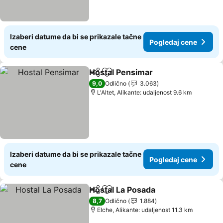
Izaberi datume da bi se prikazale tačne
Pogledaj cene
cene
Hostal Pensimar
Deli
Dodati u favorite
Pogledaj 
9,0
Odlično
3.063
L'Altet, Alikante: udaljenost 9.6 km
Izaberi datume da bi se prikazale tačne
Pogledaj cene
cene
Hostal La Posada
Deli
Dodati u favorite
Pogledaj
8,7
Odlično
1.884
Elche, Alikante: udaljenost 11.3 km