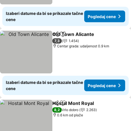
Izaberi datume da bi se prikazale tačne
Pogledaj cene
cene
Old Town Alicante
Deli
Dodati u favorite
Pogleda
7,3
1.454
Centar grada: udaljenost 0.9 km
Izaberi datume da bi se prikazale tačne
Pogledaj cene
cene
Hostal Mont Royal
Deli
Dodati u favorite
Pogleda
8,2
Vrlo dobro
2.263
0.6 km od plaže