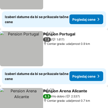
Izaberi datume da bi se prikazale tačne
Pogledaj cene
cene
Pension Portugal
Deli
Dodati u favorite
Pogledaj
7,3
1.617
Centar grada: udaljenost 0.9 km
Izaberi datume da bi se prikazale tačne
Pogledaj cene
cene
Pension Arena Alicante
Deli
Dodati u favorite
Po
8,3
Vrlo dobro
2.537
Centar grada: udaljenost 0.7 km