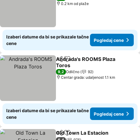
0.2 km od plaže
Izaberi datume da bi se prikazale tačne
Pogledaj cene
cene
Andrada's ROOMS Plaza
Deli
Dodati u favorite
Toros
Pogledaj cene
9,2
Odlično
92
Centar grada: udaljenost 1.1 km
Izaberi datume da bi se prikazale tačne
Pogledaj cene
cene
Old Town La Estacion
Deli
Dodati u favorite
Pogl
6,4
975