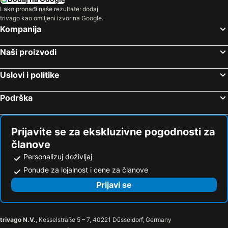
Lako pronađi naše rezultate: dodaj
Crevillente, bed and breakfasts
trivago kao omiljeni izvor na Google.
Kompanija
Naši proizvodi
Uslovi i politike
Podrška
Prijavite se za ekskluzivne pogodnosti za
članove
Personalizuj doživljaj
Ponude za lojalnost i cene za članove
Prijavi se
trivago N.V.
, Kesselstraße 5 – 7, 40221 Düsseldorf, Germany