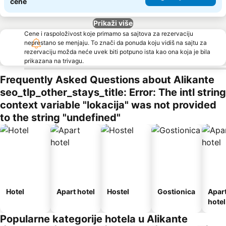
cene
Prikaži više
Cene i raspoloživost koje primamo sa sajtova za rezervaciju
neprestano se menjaju. To znači da ponuda koju vidiš na sajtu za
rezervaciju možda neće uvek biti potpuno ista kao ona koja je bila
prikazana na trivagu.
Frequently Asked Questions about Alikante
seo_tlp_other_stays_title: Error: The intl string
context variable "lokacija" was not provided
to the string "undefined"
Hotel
Apart hotel
Hostel
Gostionica
Apar
hotel
Popularne kategorije hotela u Alikante