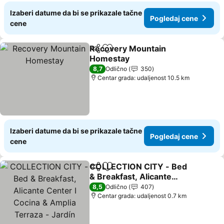
Izaberi datume da bi se prikazale tačne
Pogledaj cene
cene
Recovery Mountain
Deli
Dodati u favorite
Homestay
Pogledaj cene
8,7
Odlično
350
Centar grada: udaljenost 10.5 km
Izaberi datume da bi se prikazale tačne
Pogledaj cene
cene
COLLECTION CITY - Bed
Deli
Dodati u favorite
& Breakfast, Alicante
Center I Cocina & Amplia
Pogledaj cene
8,5
Odlično
407
Terraza - Jardín
Centar grada: udaljenost 0.7 km