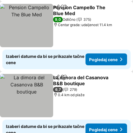
Pension Campello The
Deli
Dodati u favorite
Blue Med
Pogledaj cene
9,0
Odlično
375
Centar grada: udaljenost 11.4 km
Izaberi datume da bi se prikazale tačne
Pogledaj cene
cene
La dimora del Casanova
Deli
Dodati u favorite
B&B boutique
Pogledaj cene
6,7
279
0.4 km od plaže
Izaberi datume da bi se prikazale tačne
Pogledaj cene
cene