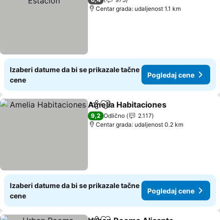
Centar grada: udaljenost 1.1 km
Izaberi datume da bi se prikazale tačne
Pogledaj cene
cene
Amelia Habitaciones
Deli
Dodati u favorite
Pogle
9,2
Odlično
2.117
Centar grada: udaljenost 0.2 km
Izaberi datume da bi se prikazale tačne
Pogledaj cene
cene