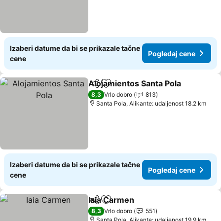
Izaberi datume da bi se prikazale tačne
Pogledaj cene
cene
Alojamientos Santa Pola
Deli
Dodati u favorite
Po
8,3
Vrlo dobro
813
Santa Pola, Alikante: udaljenost 18.2 km
Izaberi datume da bi se prikazale tačne
Pogledaj cene
cene
Iaia Carmen
Deli
Dodati u favorite
Pogledaj cene
8,3
Vrlo dobro
551
Santa Pola, Alikante: udaljenost 19.9 km