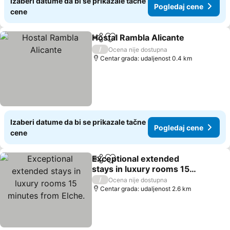
Izaberi datume da bi se prikazale tačne
Pogledaj cene
cene
Hostal Rambla Alicante
Deli
Dodati u favorite
Pog
/
Ocena nije dostupna
Centar grada: udaljenost 0.4 km
Izaberi datume da bi se prikazale tačne
Pogledaj cene
cene
Exceptional extended
Deli
Dodati u favorite
stays in luxury rooms 15
minutes from Elche.
Pogledaj cene
/
Ocena nije dostupna
Centar grada: udaljenost 2.6 km