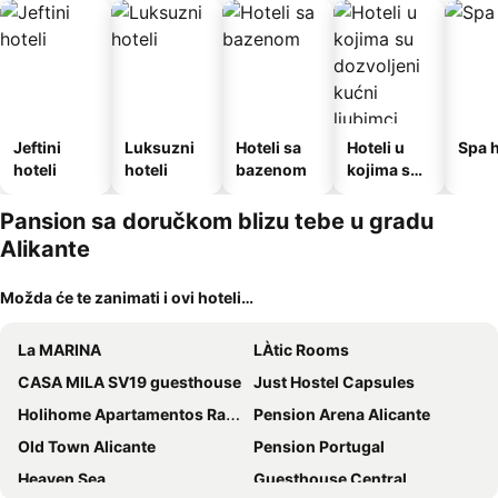
Jeftini
Luksuzni
Hoteli sa
Hoteli u
Spa h
hoteli
hoteli
bazenom
kojima su
dozvoljeni
kućni
Pansion sa doručkom blizu tebe u gradu
ljubimci
Alikante
Možda će te zanimati i ovi hoteli…
La MARINA
LÀtic Rooms
CASA MILA SV19 guesthouse
Just Hostel Capsules
Holihome Apartamentos Rambla 24
Pension Arena Alicante
Old Town Alicante
Pension Portugal
Heaven Sea
Guesthouse Central