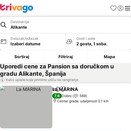
Favoriti
Prijavi
Men
Destinacija
Alikante
Dolazak/odlazak
Gosti i sobe
Izaberi datume
2 gosta, 1 soba.
Sortiraj
Filtriraj
Mapa
Uporedi cene za Pansion sa doručkom u
gradu Alikante, Španija
Kako uplate koje primimo utiču na rangiranje
La MARINA
Deli
Dodati u favorite
Pogledaj cene
7,6
Dobro
569
Centar grada: udaljenost 0.1 km