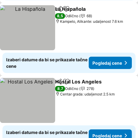
La Hispañola
Deli
Dodati u favorite
Pogledaj cen
8,5
Odlično
68
Kampelo, Alikante: udaljenost 7.6 km
Izaberi datume da bi se prikazale tačne
Pogledaj cene
cene
Hostal Los Angeles
Deli
Dodati u favorite
Pogled
8,7
Odlično
278
Centar grada: udaljenost 2.5 km
Izaberi datume da bi se prikazale tačne
Pogledaj cene