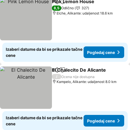
Pink Lemon House
Deli
Dodati u favorite
Pogleda
8,5
Odlično
327
Elche, Alikante: udaljenost 18.6 km
Izaberi datume da bi se prikazale tačne
Pogledaj cene
cene
El Chalecito De Alicante
Deli
Dodati u favorite
Po
/
Ocena nije dostupna
Kampelo, Alikante: udaljenost 8.0 km
Izaberi datume da bi se prikazale tačne
Pogledaj cene
cene