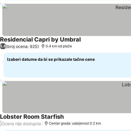
Residencial Capri by Umbral
Pogledaj cene
(broj ocena: 925)
5,8
0.4 km od plaže
Izaberi datume da bi se prikazale tačne cene
Lobster Room Starfish
Pogledaj cene
Ocena nije dostupna
/
Centar grada: udaljenost 0.2 km