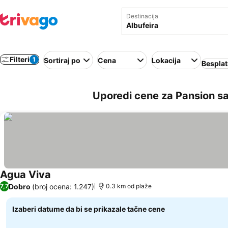
Destinacija
Filteri
1
Sortiraj po
Cena
Lokacija
Besplat
Uporedi cene za Pansion sa
Agua Viva
Pogledaj cene
Dobro
(broj ocena: 1.247)
7,7
0.3 km od plaže
Izaberi datume da bi se prikazale tačne cene