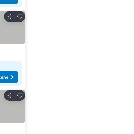
Dodati u favorite
Deli
cene
Dodati u favorite
Deli