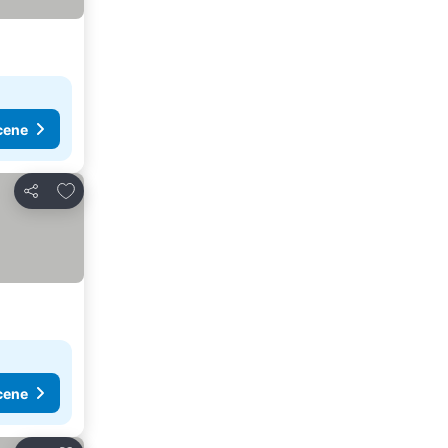
cene
Dodati u favorite
Deli
cene