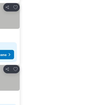
Dodati u favorite
Deli
cene
Dodati u favorite
Deli