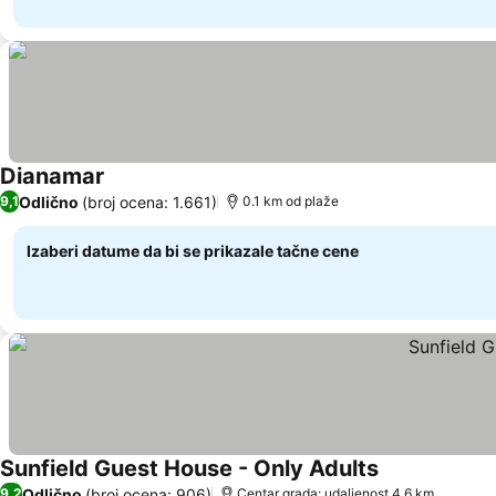
Dianamar
Pogledaj cene
Odlično
(broj ocena: 1.661)
9,1
0.1 km od plaže
Izaberi datume da bi se prikazale tačne cene
Sunfield Guest House - Only Adults
Pogledaj cene
Odlično
(broj ocena: 906)
9,2
Centar grada: udaljenost 4.6 km