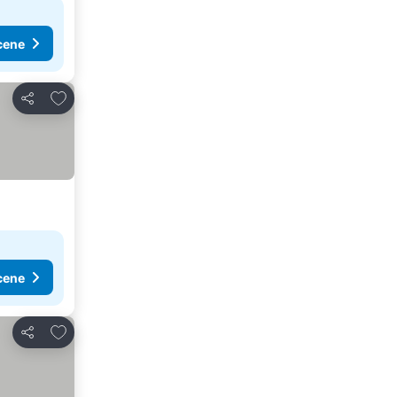
cene
Dodati u favorite
Deli
cene
Dodati u favorite
Deli