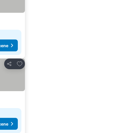
cene
Dodati u favorite
Deli
cene