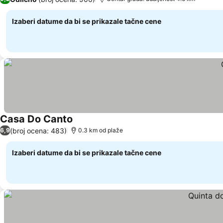
Izaberi datume da bi se prikazale tačne cene
Casa Do Canto
Pogledaj cene
(broj ocena: 483)
6,9
0.3 km od plaže
Izaberi datume da bi se prikazale tačne cene