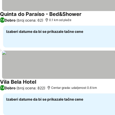
Quinta do Paraíso - Bed&Shower
Pogledaj cene
Dobro
(broj ocena: 62)
7,6
0.1 km od plaže
Izaberi datume da bi se prikazale tačne cene
Vila Bela Hotel
Pogledaj cene
Dobro
(broj ocena: 822)
7,8
Centar grada: udaljenost 0.6 km
Izaberi datume da bi se prikazale tačne cene