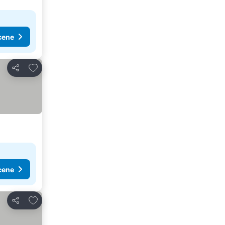
cene
Dodati u favorite
Deli
cene
Dodati u favorite
Deli