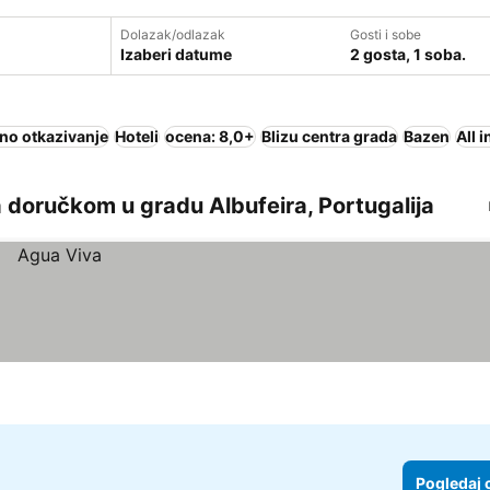
Dolazak/odlazak
Gosti i sobe
Izaberi datume
2 gosta, 1 soba.
no otkazivanje
Hoteli
ocena: 8,0+
Blizu centra grada
Bazen
All 
 doručkom u gradu Albufeira, Portugalija
Pogledaj 