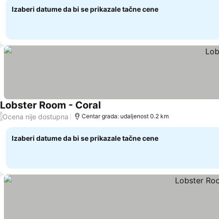
Izaberi datume da bi se prikazale tačne cene
Lobster Room - Coral
Pogledaj cene
Ocena nije dostupna
/
Centar grada: udaljenost 0.2 km
Izaberi datume da bi se prikazale tačne cene