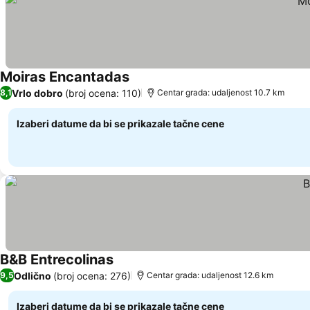
Moiras Encantadas
Pogledaj cene
Vrlo dobro
(broj ocena: 110)
8,1
Centar grada: udaljenost 10.7 km
Izaberi datume da bi se prikazale tačne cene
B&B Entrecolinas
Pogledaj cene
Odlično
(broj ocena: 276)
9,5
Centar grada: udaljenost 12.6 km
Izaberi datume da bi se prikazale tačne cene