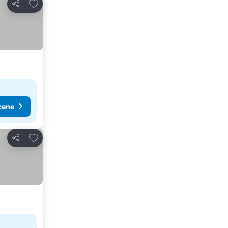
Dodati u favorite
Deli
cene
Dodati u favorite
Deli