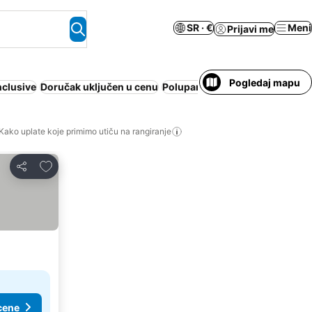
SR · €
Meni
Prijavi me
Pogledaj mapu
inclusive
Doručak uključen u cenu
Polupansion
Plaža
Apart hotel
Kako uplate koje primimo utiču na rangiranje
Dodati u favorite
Deli
cene