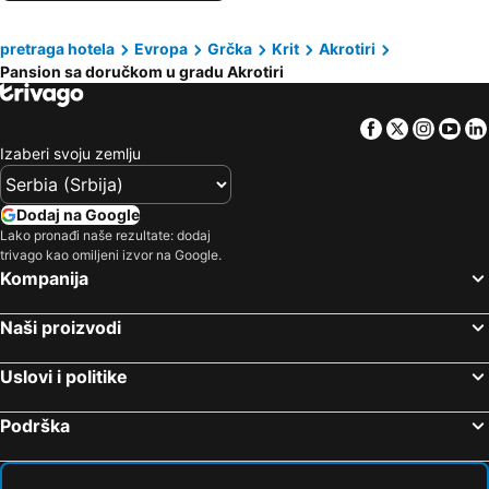
pretraga hotela
Evropa
Grčka
Krit
Akrotiri
Pansion sa doručkom u gradu Akrotiri
Facebook
Twitter
Insta
Yo
Izaberi svoju zemlju
Dodaj na Google
Lako pronađi naše rezultate: dodaj
trivago kao omiljeni izvor na Google.
Kompanija
Naši proizvodi
Uslovi i politike
Podrška