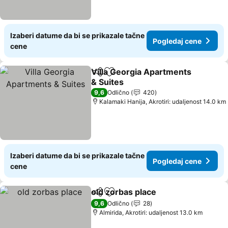
Izaberi datume da bi se prikazale tačne
Pogledaj cene
cene
Villa Georgia Apartments
Deli
Dodati u favorite
& Suites
Pogledaj cene
9,6
Odlično
420
Kalamaki Hanija, Akrotiri: udaljenost 14.0 km
Izaberi datume da bi se prikazale tačne
Pogledaj cene
cene
old zorbas place
Deli
Dodati u favorite
Pogledaj 
9,6
Odlično
28
Almirida, Akrotiri: udaljenost 13.0 km