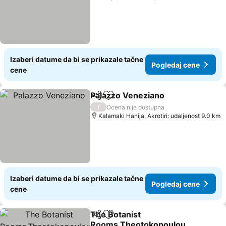
Izaberi datume da bi se prikazale tačne
Pogledaj cene
cene
Palazzo Veneziano
Deli
Dodati u favorite
Pogleda
/
Ocena nije dostupna
Kalamaki Hanija, Akrotiri: udaljenost 9.0 km
Izaberi datume da bi se prikazale tačne
Pogledaj cene
cene
The Botanist
Deli
Dodati u favorite
Rooms,Theotokopoulou