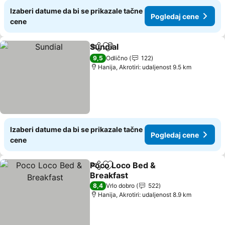
Izaberi datume da bi se prikazale tačne
Pogledaj cene
cene
Sundial
Deli
Dodati u favorite
Pogledaj cene
9,5
Odlično
122
Hanija, Akrotiri: udaljenost 9.5 km
Izaberi datume da bi se prikazale tačne
Pogledaj cene
cene
Poco Loco Bed &
Deli
Dodati u favorite
Breakfast
Pogledaj cene
8,4
Vrlo dobro
522
Hanija, Akrotiri: udaljenost 8.9 km