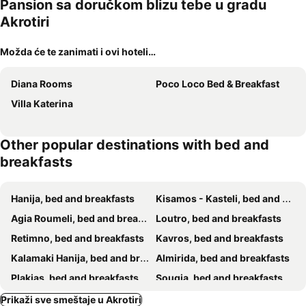
kućni
Pansion sa doručkom blizu tebe u gradu
ljubimci
Akrotiri
Možda će te zanimati i ovi hoteli…
Diana Rooms
Poco Loco Bed & Breakfast
Villa Katerina
Other popular destinations with bed and
breakfasts
Hanija, bed and breakfasts
Kisamos - Kasteli, bed and breakfasts
Agia Roumeli, bed and breakfasts
Loutro, bed and breakfasts
Retimno, bed and breakfasts
Kavros, bed and breakfasts
Kalamaki Hanija, bed and breakfasts
Almirida, bed and breakfasts
Plakias, bed and breakfasts
Sougia, bed and breakfasts
Georgiupolis, bed and breakfasts
Prikaži sve smeštaje u Akrotiri