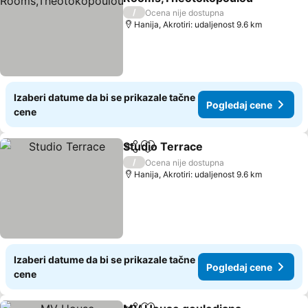
Pogledaj cene
/
Ocena nije dostupna
Hanija, Akrotiri: udaljenost 9.6 km
Izaberi datume da bi se prikazale tačne
Pogledaj cene
cene
Studio Terrace
Deli
Dodati u favorite
Pogledaj c
/
Ocena nije dostupna
Hanija, Akrotiri: udaljenost 9.6 km
Izaberi datume da bi se prikazale tačne
Pogledaj cene
cene