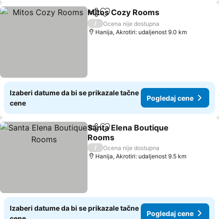
Mitos Cozy Rooms
Deli
Dodati u favorite
Pogleda
/
Ocena nije dostupna
Hanija, Akrotiri: udaljenost 9.0 km
Izaberi datume da bi se prikazale tačne
Pogledaj cene
cene
Santa Elena Boutique
Deli
Dodati u favorite
Rooms
Pogledaj cene
/
Ocena nije dostupna
Hanija, Akrotiri: udaljenost 9.5 km
Izaberi datume da bi se prikazale tačne
Pogledaj cene
cene