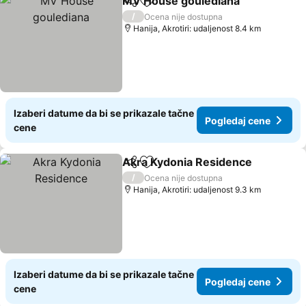
MV House goulediana
Deli
Dodati u favorite
Pogl
/
Ocena nije dostupna
Hanija, Akrotiri: udaljenost 8.4 km
Izaberi datume da bi se prikazale tačne
Pogledaj cene
cene
Akra Kydonia Residence
Deli
Dodati u favorite
P
/
Ocena nije dostupna
Hanija, Akrotiri: udaljenost 9.3 km
Izaberi datume da bi se prikazale tačne
Pogledaj cene
cene