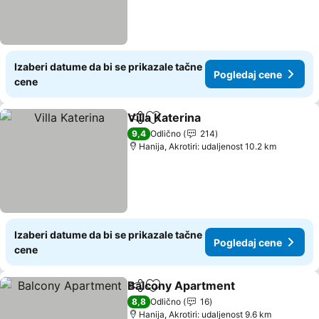
Izaberi datume da bi se prikazale tačne
Pogledaj cene
cene
Villa Katerina
Deli
Dodati u favorite
Pogledaj cen
9,4
Odlično
214
Hanija, Akrotiri: udaljenost 10.2 km
Izaberi datume da bi se prikazale tačne
Pogledaj cene
cene
Balcony Apartment
Deli
Dodati u favorite
Pogled
8,8
Odlično
16
Hanija, Akrotiri: udaljenost 9.6 km