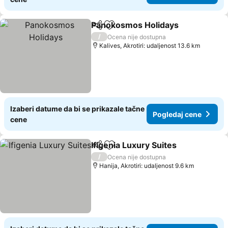
Panokosmos Holidays
Deli
Dodati u favorite
Pogl
/
Ocena nije dostupna
Kalives, Akrotiri: udaljenost 13.6 km
Izaberi datume da bi se prikazale tačne
Pogledaj cene
cene
Ifigenia Luxury Suites
Deli
Dodati u favorite
Pogl
/
Ocena nije dostupna
Hanija, Akrotiri: udaljenost 9.6 km