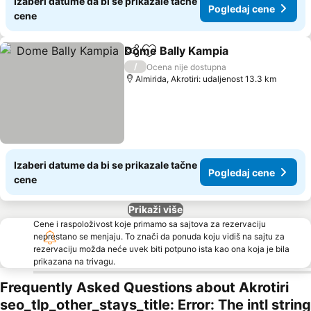
Izaberi datume da bi se prikazale tačne
Pogledaj cene
cene
Dome Bally Kampia
Deli
Dodati u favorite
Pogled
/
Ocena nije dostupna
Almirida, Akrotiri: udaljenost 13.3 km
Izaberi datume da bi se prikazale tačne
Pogledaj cene
cene
Prikaži više
Cene i raspoloživost koje primamo sa sajtova za rezervaciju
neprestano se menjaju. To znači da ponuda koju vidiš na sajtu za
rezervaciju možda neće uvek biti potpuno ista kao ona koja je bila
prikazana na trivagu.
Frequently Asked Questions about Akrotiri
seo_tlp_other_stays_title: Error: The intl string