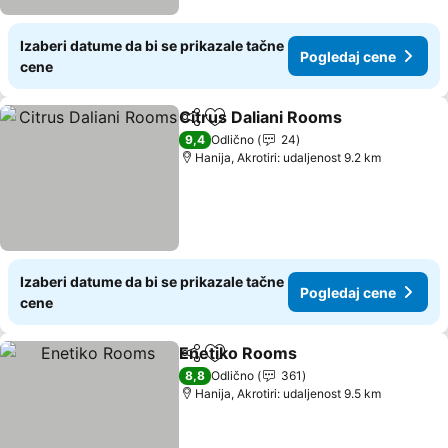
Izaberi datume da bi se prikazale tačne
Pogledaj cene
cene
Citrus Daliani Rooms
Deli
Dodati u favorite
Pogle
9,4
Odlično
24
Hanija, Akrotiri: udaljenost 9.2 km
Izaberi datume da bi se prikazale tačne
Pogledaj cene
cene
Enetiko Rooms
Deli
Dodati u favorite
Pogledaj c
8,8
Odlično
361
Hanija, Akrotiri: udaljenost 9.5 km