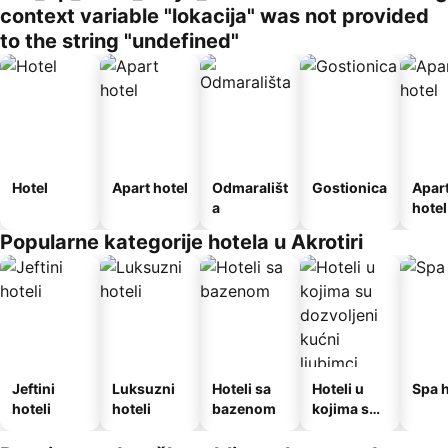
context variable "lokacija" was not provided
to the string "undefined"
Hotel
Apart hotel
Odmarališt
Gostionica
Apar
a
hotel
Popularne kategorije hotela u Akrotiri
Jeftini
Luksuzni
Hoteli sa
Hoteli u
Spa h
hoteli
hoteli
bazenom
kojima su
dozvoljeni