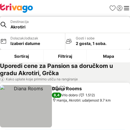
Favoriti
Prijavi
Men
Destinacija
Akrotiri
Dolazak/odlazak
Gosti i sobe
Izaberi datume
2 gosta, 1 soba.
Sortiraj
Filtriraj
Mapa
Uporedi cene za Pansion sa doručkom u
gradu Akrotiri, Grčka
Kako uplate koje primimo utiču na rangiranje
Diana Rooms
Deli
Dodati u favorite
Pogledaj cen
8,4
Vrlo dobro
1.512
Hanija, Akrotiri: udaljenost 9.7 km