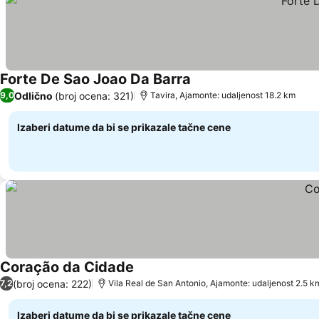
Forte De Sao Joao Da Barra
Pogledaj cene
Odlično
(broj ocena: 321)
9,0
Tavira, Ajamonte: udaljenost 18.2 km
Izaberi datume da bi se prikazale tačne cene
Coração da Cidade
Pogledaj cene
(broj ocena: 222)
7,2
Vila Real de San Antonio, Ajamonte: udaljenost 2.5 k
Izaberi datume da bi se prikazale tačne cene