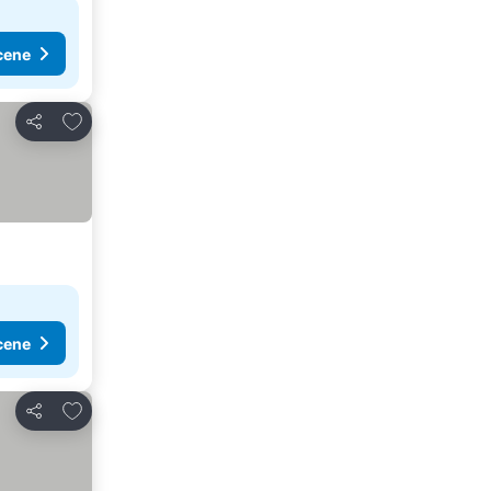
cene
Dodati u favorite
Deli
cene
Dodati u favorite
Deli