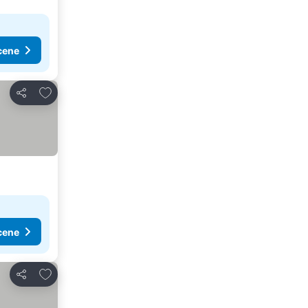
cene
Dodati u favorite
Deli
cene
Dodati u favorite
Deli