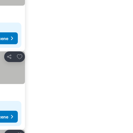
cene
Dodati u favorite
Deli
cene