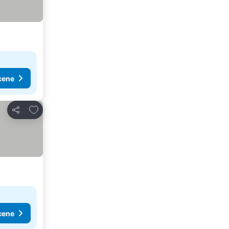
cene
Dodati u favorite
Deli
cene