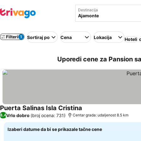
Destinacija
Filteri
1
Sortiraj po
Cena
Lokacija
Hoteli
Uporedi cene za Pansion s
Puerta Salinas Isla Cristina
Pogledaj cene
Vrlo dobro
(broj ocena: 731)
8,4
Centar grada: udaljenost 8.5 km
Izaberi datume da bi se prikazale tačne cene