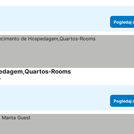
Pogledaj 
pedagem,Quartos-Rooms
Pogledaj cene
m
Pogledaj 