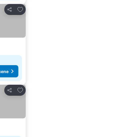
Dodati u favorite
Deli
cene
Dodati u favorite
Deli