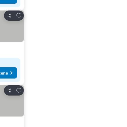
Dodati u favorite
Deli
cene
Dodati u favorite
Deli