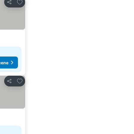
Dodati u favorite
Deli
cene
Dodati u favorite
Deli