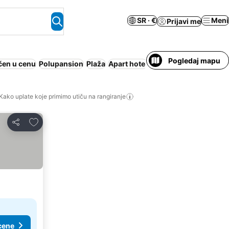
SR · €
Meni
Prijavi me
Pogledaj mapu
čen u cenu
Polupansion
Plaža
Apart hotel
Pun pansion
Parking
Kako uplate koje primimo utiču na rangiranje
Dodati u favorite
Deli
cene