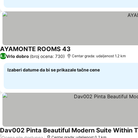
AYAMONTE ROOMS 43
Pogledaj cene
Vrlo dobro
(broj ocena: 730)
8,3
Centar grada: udaljenost 1.2 km
Izaberi datume da bi se prikazale tačne cene
Dav002 Pinta Beautiful Modern Suite Within 
Ocena nije dostupna
/
Centar grada: udaljenost 0.2 km