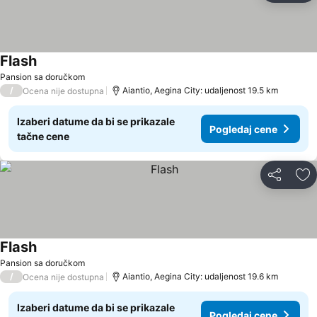
Flash
Pansion sa doručkom
/
Aiantio, Aegina City: udaljenost 19.5 km
Ocena nije dostupna
Izaberi datume da bi se prikazale
Pogledaj cene
tačne cene
Deli
Do
Flash
Pansion sa doručkom
/
Aiantio, Aegina City: udaljenost 19.6 km
Ocena nije dostupna
Izaberi datume da bi se prikazale
Pogledaj cene