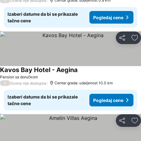
/
Centar grada: udaljenost 0.8 km
Ocena nije dostupna
Izaberi datume da bi se prikazale
Pogledaj cene
tačne cene
Deli
Do
Kavos Bay Hotel - Aegina
Pansion sa doručkom
/
Centar grada: udaljenost 10.0 km
Ocena nije dostupna
Izaberi datume da bi se prikazale
Pogledaj cene
tačne cene
Deli
Do