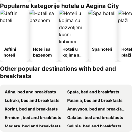
Popularne kategorije hotela u Aegina City
Jeftini
Hoteli sa
Hoteli u
Spa hoteli
Hotel
hoteli
bazenom
kojima su
plaži
dozvoljeni
kućni
Other popular destinations with bed and
ljubimci
breakfasts
Atina, bed and breakfasts
Spata, bed and breakfasts
Lutraki, bed and breakfasts
Paiania, bed and breakfasts
Korint, bed and breakfasts
Anavysos, bed and breakfasts
Ermioni, bed and breakfasts
Galatas, bed and breakfasts
Megara, bed and breakfasts
Selinia, bed and breakfasts