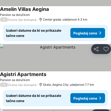
Amelin Villas Aegina
Pansion sa doručkom
/
Centar grada: udaljenost 4.3 km
Ocena nije dostupna
Izaberi datume da bi se prikazale
Pogledaj cene
tačne cene
Deli
Do
Agistri Apartments
Pansion sa doručkom
/
Skala, Aegina City: udaljenost 7.7 km
Ocena nije dostupna
Izaberi datume da bi se prikazale
Pogledaj cene
tačne cene