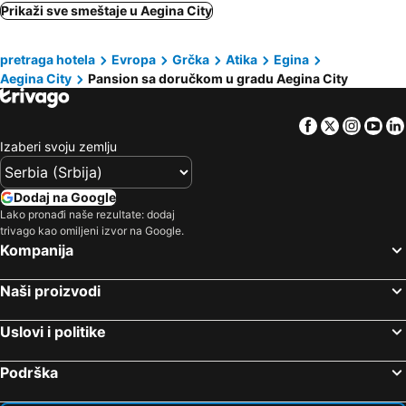
Vuliagmeni, bed and breakfasts
Markopoulo, bed and breakfasts
Prikaži sve smeštaje u Aegina City
Kifisija, bed and breakfasts
Epidaurus, bed and breakfasts
pretraga hotela
Evropa
Grčka
Atika
Egina
Pirej, bed and breakfasts
Methana, bed and breakfasts
Aegina City
Pansion sa doručkom u gradu Aegina City
Alimos, bed and breakfasts
Faliro, bed and breakfasts
Iria, bed and breakfasts
Hidra, bed and breakfasts
Facebook
Twitter
Insta
Yo
Elefsina, bed and breakfasts
Izaberi svoju zemlju
Dodaj na Google
Lako pronađi naše rezultate: dodaj
trivago kao omiljeni izvor na Google.
Kompanija
Naši proizvodi
Uslovi i politike
Podrška