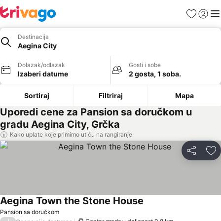
Favoriti
Prijavi
Men
Destinacija
Aegina City
Dolazak/odlazak
Gosti i sobe
Izaberi datume
2 gosta, 1 soba.
Sortiraj
Filtriraj
Mapa
Uporedi cene za Pansion sa doručkom u
gradu Aegina City, Grčka
Kako uplate koje primimo utiču na rangiranje
Deli
Do
Aegina Town the Stone House
Pansion sa doručkom