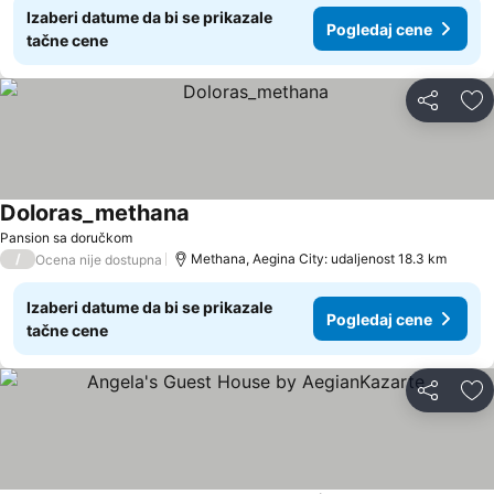
Izaberi datume da bi se prikazale
Pogledaj cene
tačne cene
Deli
Do
Doloras_methana
Pansion sa doručkom
/
Methana, Aegina City: udaljenost 18.3 km
Ocena nije dostupna
Izaberi datume da bi se prikazale
Pogledaj cene
tačne cene
Deli
Do