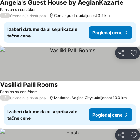
Angela's Guest House by AegianKazarte
Pansion sa doručkom
/
Centar grada: udaljenost 3.9 km
Ocena nije dostupna
Izaberi datume da bi se prikazale
Pogledaj cene
tačne cene
Deli
Do
Vasiliki Palli Rooms
Pansion sa doručkom
/
Methana, Aegina City: udaljenost 19.0 km
Ocena nije dostupna
Izaberi datume da bi se prikazale
Pogledaj cene
tačne cene
Deli
Do