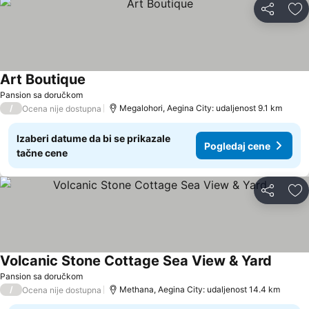
Deli
Do
Art Boutique
Pansion sa doručkom
/
Megalohori, Aegina City: udaljenost 9.1 km
Ocena nije dostupna
Izaberi datume da bi se prikazale
Pogledaj cene
tačne cene
Deli
Do
Volcanic Stone Cottage Sea View & Yard
Pansion sa doručkom
/
Methana, Aegina City: udaljenost 14.4 km
Ocena nije dostupna