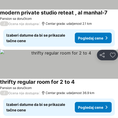
modern private studio reteat , al manhal-7
Pogl
Pansion sa doručkom
/
Centar grada: udaljenost 2.1 km
Ocena nije dostupna
Izaberi datume da bi se prikazale
Pogledaj cene
tačne cene
Deli
Do
thrifty regular room for 2 to 4
Pogledaj cene
Pansion sa doručkom
/
Centar grada: udaljenost 36.9 km
Ocena nije dostupna
Izaberi datume da bi se prikazale
Pogledaj cene
tačne cene