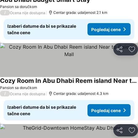
Pogledaj cene
Pansion sa doručkom
/
Centar grada: udaljenost 2.1 km
Ocena nije dostupna
Izaberi datume da bi se prikazale
Pogledaj cene
tačne cene
Deli
Do
Cozy Room In Abu Dhabi Reem island Near to Galeria Mall
Pogledaj cene
Pansion sa doručkom
/
Centar grada: udaljenost 4.3 km
Ocena nije dostupna
Izaberi datume da bi se prikazale
Pogledaj cene
tačne cene
Deli
Do