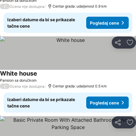
Pansion sa doručkom
/
Centar grada: udaljenost 0.9 km
Ocena nije dostupna
Izaberi datume da bi se prikazale
Pogledaj cene
tačne cene
Deli
Do
White house
Pogledaj cene
Pansion sa doručkom
/
Centar grada: udaljenost 0.5 km
Ocena nije dostupna
Izaberi datume da bi se prikazale
Pogledaj cene
tačne cene
Deli
Do