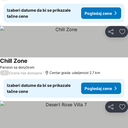
Izaberi datume da bi se prikazale
Pogledaj cene
tačne cene
Deli
Do
Chill Zone
Pogledaj cene
Pansion sa doručkom
/
Centar grada: udaljenost 2.7 km
Ocena nije dostupna
Izaberi datume da bi se prikazale
Pogledaj cene
tačne cene
Deli
Do