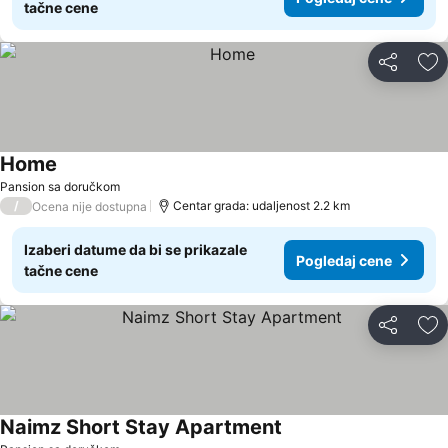
tačne cene
Deli
Do
Home
Pogledaj cene
Pansion sa doručkom
/
Centar grada: udaljenost 2.2 km
Ocena nije dostupna
Izaberi datume da bi se prikazale
Pogledaj cene
tačne cene
Deli
Do
Naimz Short Stay Apartment
Pogledaj cene