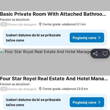
Basic Private Room With Attached Bathroom - No Parking Space
Pogledaj cene
Pansion sa doručkom
/
Centar grada: udaljenost 0.1 km
Ocena nije dostupna
Izaberi datume da bi se prikazale
Pogledaj cene
tačne cene
Deli
Do
Four Star Royel Real Estate And Hotel Management LLC
Pogledaj cene
Pansion sa doručkom
/
Centar grada: udaljenost 23.6 km
Ocena nije dostupna
Izaberi datume da bi se prikazale
Pogledaj cene
tačne cene