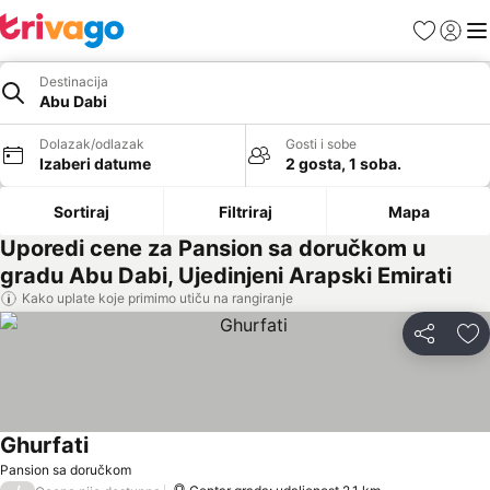
Favoriti
Prijavi
Men
Destinacija
Abu Dabi
Dolazak/odlazak
Gosti i sobe
Izaberi datume
2 gosta, 1 soba.
Sortiraj
Filtriraj
Mapa
Uporedi cene za Pansion sa doručkom u
gradu Abu Dabi, Ujedinjeni Arapski Emirati
Kako uplate koje primimo utiču na rangiranje
Deli
Do
Ghurfati
Pogledaj cene
Pansion sa doručkom