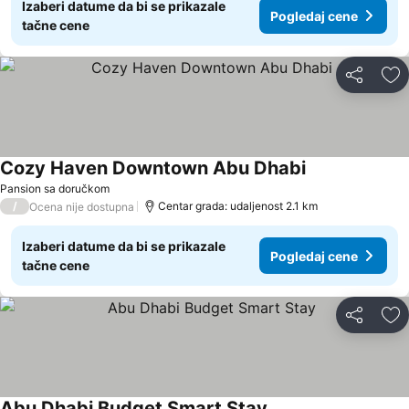
Izaberi datume da bi se prikazale
Pogledaj cene
tačne cene
Deli
Do
Cozy Haven Downtown Abu Dhabi
Pogledaj cene
Pansion sa doručkom
/
Centar grada: udaljenost 2.1 km
Ocena nije dostupna
Izaberi datume da bi se prikazale
Pogledaj cene
tačne cene
Deli
Do
Abu Dhabi Budget Smart Stay