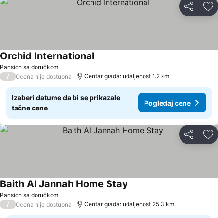
Deli
Do
Orchid International
Pogledaj cene
Pansion sa doručkom
/
Centar grada: udaljenost 1.2 km
Ocena nije dostupna
Izaberi datume da bi se prikazale
Pogledaj cene
tačne cene
Deli
Do
Baith Al Jannah Home Stay
Pogledaj cene
Pansion sa doručkom
/
Centar grada: udaljenost 25.3 km
Ocena nije dostupna