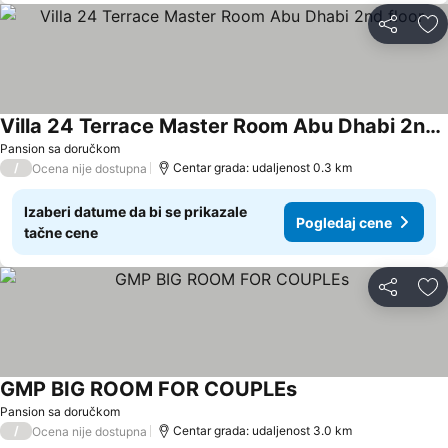
Deli
Do
Villa 24 Terrace Master Room Abu Dhabi 2nd floor
Pogledaj cene
Pansion sa doručkom
/
Centar grada: udaljenost 0.3 km
Ocena nije dostupna
Izaberi datume da bi se prikazale
Pogledaj cene
tačne cene
Deli
Do
GMP BIG ROOM FOR COUPLEs
Pogledaj cene
Pansion sa doručkom
/
Centar grada: udaljenost 3.0 km
Ocena nije dostupna