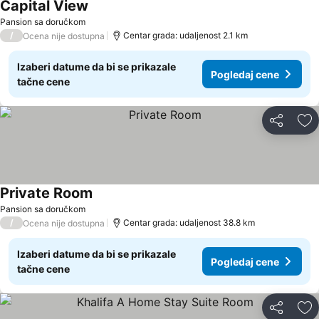
Capital View
Pogledaj cene
Pansion sa doručkom
/
Centar grada: udaljenost 2.1 km
Ocena nije dostupna
Izaberi datume da bi se prikazale
Pogledaj cene
tačne cene
Deli
Do
Private Room
Pogledaj cene
Pansion sa doručkom
/
Centar grada: udaljenost 38.8 km
Ocena nije dostupna
Izaberi datume da bi se prikazale
Pogledaj cene
tačne cene
Deli
Do