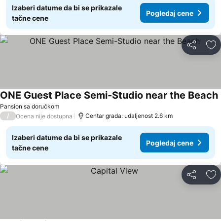
Izaberi datume da bi se prikazale
Pogledaj cene
tačne cene
Deli
Do
ONE Guest Place Semi-Studio near the Beach
Pansion sa doručkom
/
Centar grada: udaljenost 2.6 km
Ocena nije dostupna
Izaberi datume da bi se prikazale
Pogledaj cene
tačne cene
Deli
Do