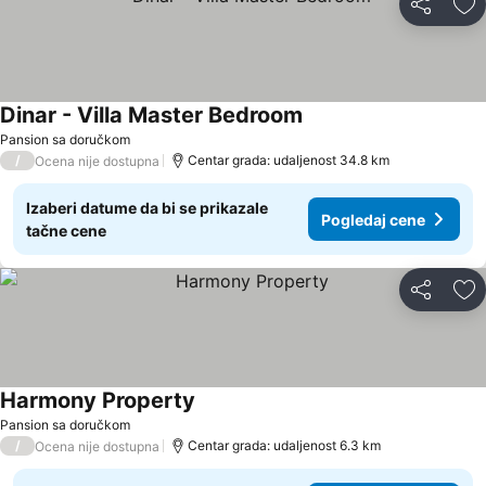
Deli
Do
Dinar - Villa Master Bedroom
Pogledaj cene
Pansion sa doručkom
/
Centar grada: udaljenost 34.8 km
Ocena nije dostupna
Izaberi datume da bi se prikazale
Pogledaj cene
tačne cene
Deli
Do
Harmony Property
Pogledaj cene
Pansion sa doručkom
/
Centar grada: udaljenost 6.3 km
Ocena nije dostupna