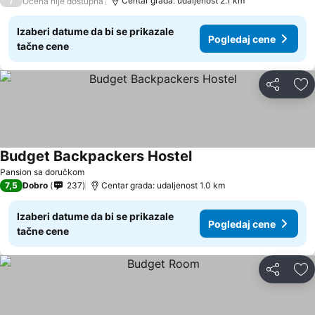
/
Centar grada: udaljenost 2.1 km
Ocena nije dostupna
Izaberi datume da bi se prikazale
Pogledaj cene
tačne cene
Deli
Do
Budget Backpackers Hostel
Pogledaj cene
Pansion sa doručkom
7,5
Dobro
237
Centar grada: udaljenost 1.0 km
Izaberi datume da bi se prikazale
Pogledaj cene
tačne cene
Deli
Do