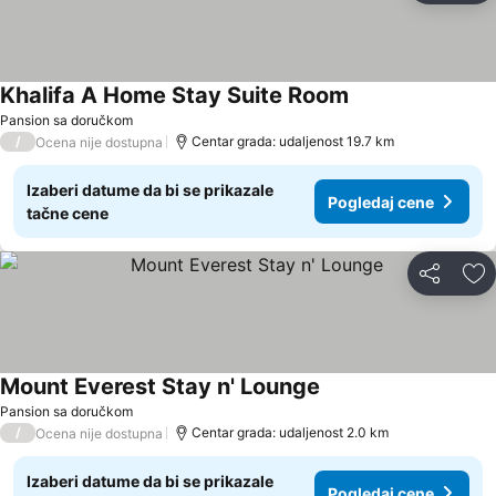
Khalifa A Home Stay Suite Room
Pogledaj cene
Pansion sa doručkom
/
Centar grada: udaljenost 19.7 km
Ocena nije dostupna
Izaberi datume da bi se prikazale
Pogledaj cene
tačne cene
Deli
Do
Mount Everest Stay n' Lounge
Pogledaj cene
Pansion sa doručkom
/
Centar grada: udaljenost 2.0 km
Ocena nije dostupna
Izaberi datume da bi se prikazale
Pogledaj cene