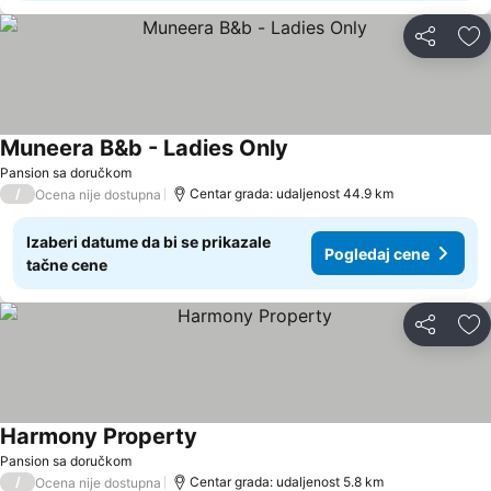
Deli
Do
Muneera B&b - Ladies Only
Pogledaj cene
Pansion sa doručkom
/
Centar grada: udaljenost 44.9 km
Ocena nije dostupna
Izaberi datume da bi se prikazale
Pogledaj cene
tačne cene
Deli
Do
Harmony Property
Pogledaj cene
Pansion sa doručkom
/
Centar grada: udaljenost 5.8 km
Ocena nije dostupna