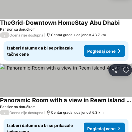
TheGrid-Downtown HomeStay Abu Dhabi
Pogle
Pansion sa doručkom
/
Centar grada: udaljenost 43.7 km
Ocena nije dostupna
Izaberi datume da bi se prikazale
Pogledaj cene
tačne cene
Deli
Do
Panoramic Room with a view in Reem island Abu Dhabi
Pogledaj cene
Pansion sa doručkom
/
Centar grada: udaljenost 6.3 km
Ocena nije dostupna
Izaberi datume da bi se prikazale
Pogledaj cene
tačne cene