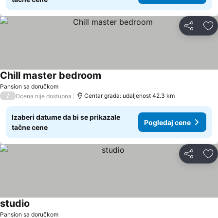
Deli
Do
Chill master bedroom
Pogledaj cene
Pansion sa doručkom
/
Centar grada: udaljenost 42.3 km
Ocena nije dostupna
Izaberi datume da bi se prikazale
Pogledaj cene
tačne cene
Deli
Do
studio
Pogledaj cene
Pansion sa doručkom