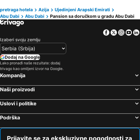
pretraga hotela
Azija
Ujedinjeni Arapski Emirati
Abu Dabi
Abu Dabi
Pansion sa doručkom u gradu Abu Dabi
Facebook
Twitter
Insta
Yo
Izaberi svoju zemlju
Dodaj na Google
Lako pronađi naše rezultate: dodaj
trivago kao omiljeni izvor na Google.
Kompanija
Naši proizvodi
Uslovi i politike
Podrška
Prijavite se za ekskluzivne pogodnosti za