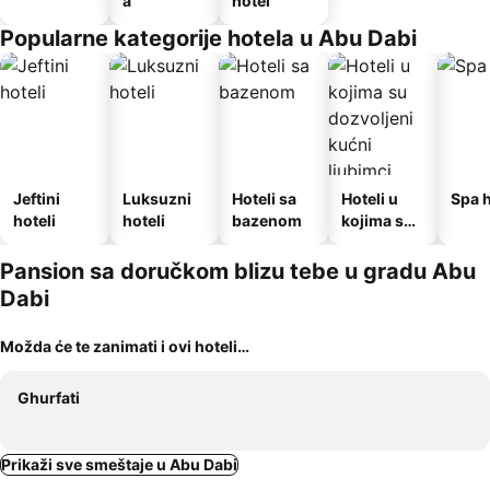
a
hotel
Popularne kategorije hotela u Abu Dabi
Jeftini
Luksuzni
Hoteli sa
Hoteli u
Spa h
hoteli
hoteli
bazenom
kojima su
dozvoljeni
kućni
Pansion sa doručkom blizu tebe u gradu Abu
ljubimci
Dabi
Možda će te zanimati i ovi hoteli…
Ghurfati
Prikaži sve smeštaje u Abu Dabi