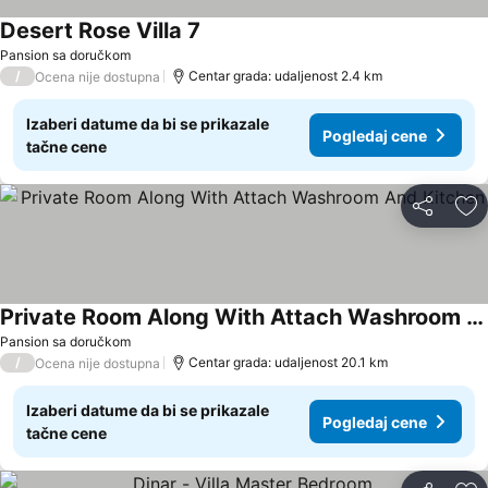
Desert Rose Villa 7
Pogledaj cene
Pansion sa doručkom
/
Centar grada: udaljenost 2.4 km
Ocena nije dostupna
Izaberi datume da bi se prikazale
Pogledaj cene
tačne cene
Deli
Do
Private Room Along With Attach Washroom And Kitchen
Pogledaj cene
Pansion sa doručkom
/
Centar grada: udaljenost 20.1 km
Ocena nije dostupna
Izaberi datume da bi se prikazale
Pogledaj cene
tačne cene