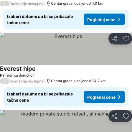
/
Centar grada: udaljenost 7.0 km
Ocena nije dostupna
Izaberi datume da bi se prikazale
Pogledaj cene
tačne cene
Deli
Do
Everest hipe
Pogledaj cene
Pansion sa doručkom
/
Centar grada: udaljenost 24.7 km
Ocena nije dostupna
Izaberi datume da bi se prikazale
Pogledaj cene
tačne cene
Deli
Do