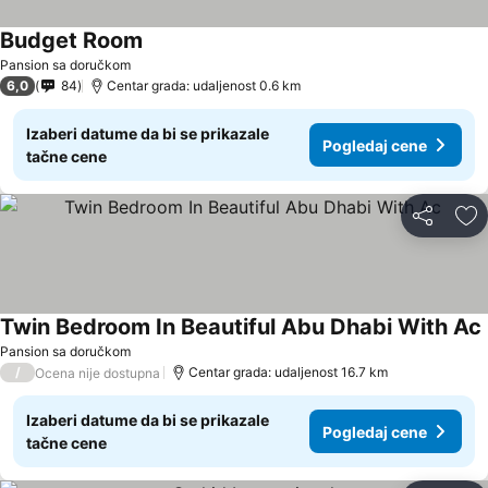
Budget Room
Pogledaj cene
Pansion sa doručkom
6,0
84
Centar grada: udaljenost 0.6 km
Izaberi datume da bi se prikazale
Pogledaj cene
tačne cene
Deli
Do
Twin Bedroom In Beautiful Abu Dhabi With Ac
Pansion sa doručkom
/
Centar grada: udaljenost 16.7 km
Ocena nije dostupna
Izaberi datume da bi se prikazale
Pogledaj cene
tačne cene