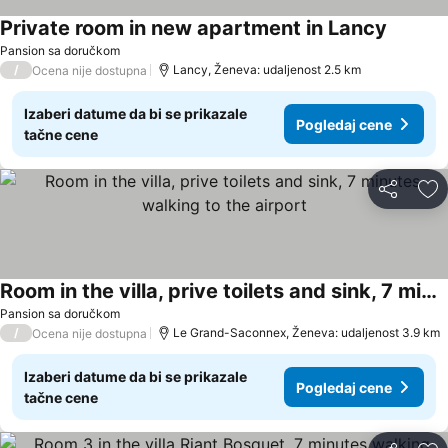
Private room in new apartment in Lancy
Pansion sa doručkom
/
Lancy, Ženeva: udaljenost 2.5 km
Ocena nije dostupna
Izaberi datume da bi se prikazale
Pogledaj cene
tačne cene
Deli
Do
Room in the villa, prive toilets and sink, 7 minutes walking to the airport
Pansion sa doručkom
/
Le Grand-Saconnex, Ženeva: udaljenost 3.9 km
Ocena nije dostupna
Izaberi datume da bi se prikazale
Pogledaj cene
tačne cene