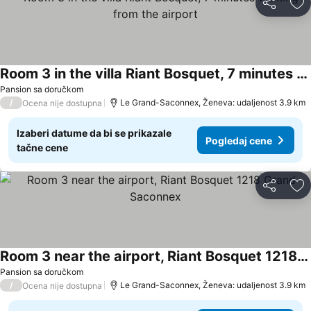
Deli
Do
Room 3 in the villa Riant Bosquet, 7 minutes walking from the airport
Pansion sa doručkom
/
Le Grand-Saconnex, Ženeva: udaljenost 3.9 km
Ocena nije dostupna
Izaberi datume da bi se prikazale
Pogledaj cene
tačne cene
Deli
Do
Room 3 near the airport, Riant Bosquet 1218 Grand Saconnex
Pansion sa doručkom
/
Le Grand-Saconnex, Ženeva: udaljenost 3.9 km
Ocena nije dostupna