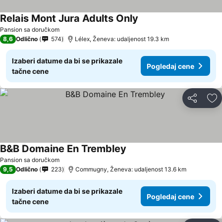
Relais Mont Jura Adults Only
Pansion sa doručkom
8,6
Odlično
574
Lélex, Ženeva: udaljenost 19.3 km
Izaberi datume da bi se prikazale
Pogledaj cene
tačne cene
Deli
Do
B&B Domaine En Trembley
Pansion sa doručkom
9,5
Odlično
223
Commugny, Ženeva: udaljenost 13.6 km
Izaberi datume da bi se prikazale
Pogledaj cene
tačne cene