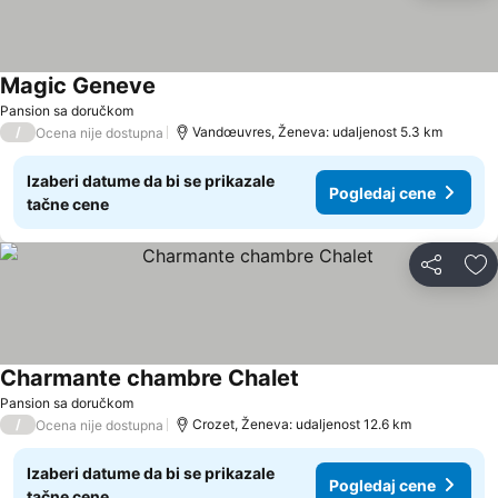
Magic Geneve
Pansion sa doručkom
/
Vandœuvres, Ženeva: udaljenost 5.3 km
Ocena nije dostupna
Izaberi datume da bi se prikazale
Pogledaj cene
tačne cene
Deli
Do
Charmante chambre Chalet
Pansion sa doručkom
/
Crozet, Ženeva: udaljenost 12.6 km
Ocena nije dostupna
Izaberi datume da bi se prikazale
Pogledaj cene
tačne cene