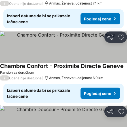
/
Anmas, Ženeva: udaljenost 7.1 km
Ocena nije dostupna
Izaberi datume da bi se prikazale
Pogledaj cene
tačne cene
Deli
Do
Chambre Confort - Proximite Directe Geneve
Pansion sa doručkom
/
Anmas, Ženeva: udaljenost 6.9 km
Ocena nije dostupna
Izaberi datume da bi se prikazale
Pogledaj cene
tačne cene
Deli
Do