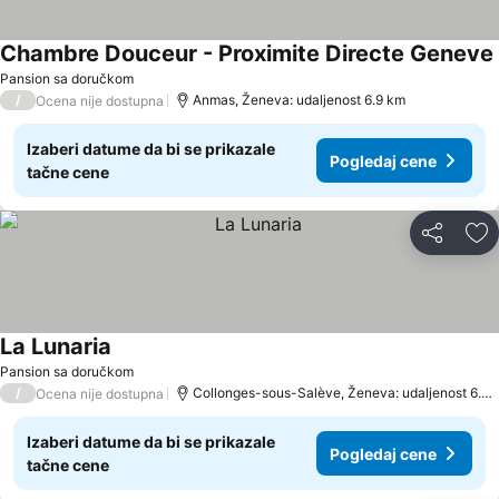
Chambre Douceur - Proximite Directe Geneve
Pansion sa doručkom
/
Anmas, Ženeva: udaljenost 6.9 km
Ocena nije dostupna
Izaberi datume da bi se prikazale
Pogledaj cene
tačne cene
Deli
Do
La Lunaria
Pansion sa doručkom
/
Collonges-sous-Salève, Ženeva: udaljenost 6.7 km
Ocena nije dostupna
Izaberi datume da bi se prikazale
Pogledaj cene
tačne cene