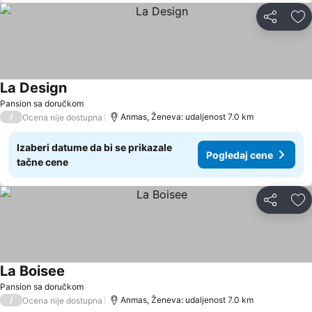
Deli
Do
La Design
Pansion sa doručkom
/
Anmas, Ženeva: udaljenost 7.0 km
Ocena nije dostupna
Izaberi datume da bi se prikazale
Pogledaj cene
tačne cene
Deli
Do
La Boisee
Pansion sa doručkom
/
Anmas, Ženeva: udaljenost 7.0 km
Ocena nije dostupna