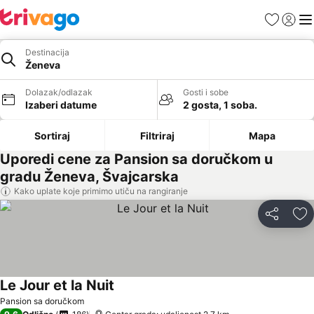
Favoriti
Prijavi
Men
Destinacija
Ženeva
Dolazak/odlazak
Gosti i sobe
Izaberi datume
2 gosta, 1 soba.
Sortiraj
Filtriraj
Mapa
Uporedi cene za Pansion sa doručkom u
gradu Ženeva, Švajcarska
Kako uplate koje primimo utiču na rangiranje
Deli
Do
Le Jour et la Nuit
Pansion sa doručkom