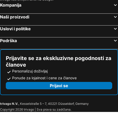
Sallanches, bed and breakfasts
Champanges, bed and breakfasts
Kompanija
La Klizaz, bed and breakfasts
Échallon, bed and breakfasts
Naši proizvodi
Bassy, bed and breakfasts
Commugny, bed and breakfasts
Maisod, bed and breakfasts
Taninges, bed and breakfasts
Uslovi i politike
Grilly, bed and breakfasts
Péron, bed and breakfasts
Podrška
Scionzier, bed and breakfasts
Neuvecelle, bed and breakfasts
Villy-le-Bouveret, bed and breakfasts
Luins, bed and breakfasts
Vaux-lès-Saint-Claude, bed and breakfasts
Arzije, bed and breakfasts
Prijavite se za ekskluzivne pogodnosti za
članove
Personalizuj doživljaj
Ponude za lojalnost i cene za članove
Prijavi se
trivago N.V.
, Kesselstraße 5 – 7, 40221 Düsseldorf, Germany
Copyright 2026 trivago | Sva prava su zadržana.