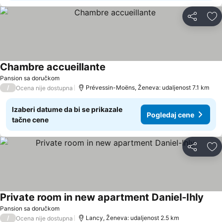
Deli
Do
Chambre accueillante
Pansion sa doručkom
/
Prévessin-Moëns, Ženeva: udaljenost 7.1 km
Ocena nije dostupna
Izaberi datume da bi se prikazale
Pogledaj cene
tačne cene
Deli
Do
Private room in new apartment Daniel-Ihly
Pansion sa doručkom
/
Lancy, Ženeva: udaljenost 2.5 km
Ocena nije dostupna