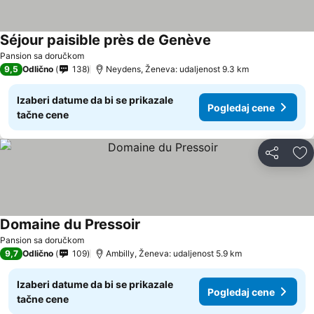
Séjour paisible près de Genève
Pansion sa doručkom
9,5
Odlično
138
Neydens, Ženeva: udaljenost 9.3 km
Izaberi datume da bi se prikazale
Pogledaj cene
tačne cene
Deli
Do
Domaine du Pressoir
Pansion sa doručkom
9,7
Odlično
109
Ambilly, Ženeva: udaljenost 5.9 km
Izaberi datume da bi se prikazale
Pogledaj cene
tačne cene