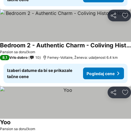
Deli
Do
Bedroom 2 - Authentic Charm - Coliving Historic House
Pansion sa doručkom
8,1
Vrlo dobro
10
Ferney-Voltaire, Ženeva: udaljenost 6.4 km
Izaberi datume da bi se prikazale
Pogledaj cene
tačne cene
Deli
Do
Yoo
Pansion sa doručkom