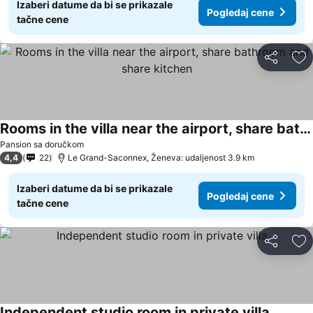
Izaberi datume da bi se prikazale
Pogledaj cene
tačne cene
Deli
Do
Rooms in the villa near the airport, share bathroom and share kitchen
Pansion sa doručkom
4,4
22
Le Grand-Saconnex, Ženeva: udaljenost 3.9 km
Izaberi datume da bi se prikazale
Pogledaj cene
tačne cene
Deli
Do
Independent studio room in private villa