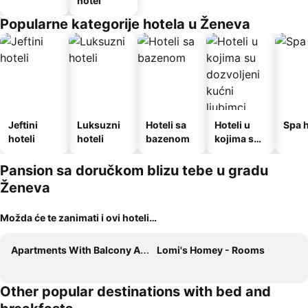
hotel
Popularne kategorije hotela u Ženeva
Jeftini
Luksuzni
Hoteli sa
Hoteli u
Spa h
hoteli
hoteli
bazenom
kojima su
dozvoljeni
kućni
Pansion sa doručkom blizu tebe u gradu
ljubimci
Ženeva
Možda će te zanimati i ovi hoteli…
Apartments With Balcony And Mountain View
Lomi's Homey - Rooms
Other popular destinations with bed and