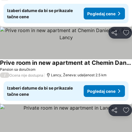
Izaberi datume da bi se prikazale
Pogledaj cene
tačne cene
Deli
Do
Prive room in new apartment at Chemin Daniel Ihly, Petit Lancy
Pansion sa doručkom
/
Lancy, Ženeva: udaljenost 2.5 km
Ocena nije dostupna
Izaberi datume da bi se prikazale
Pogledaj cene
tačne cene
Deli
Do