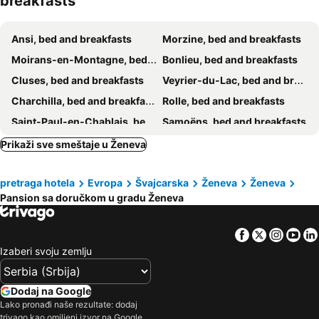
breakfasts
Ansi, bed and breakfasts
Morzine, bed and breakfasts
Moirans-en-Montagne, bed and breakfasts
Bonlieu, bed and breakfasts
Cluses, bed and breakfasts
Veyrier-du-Lac, bed and breakfasts
Charchilla, bed and breakfasts
Rolle, bed and breakfasts
Saint-Paul-en-Chablais, bed and breakfasts
Samoëns, bed and breakfasts
Nernier, bed and breakfasts
Les Gets, bed and breakfasts
Prikaži sve smeštaje u Ženeva
Condamine, bed and breakfasts
Sevrier, bed and breakfasts
pretraga hotela
Evropa
Švajcarska
Ženeva
Ženeva
Septmoncel, bed and breakfasts
Meillerie, bed and breakfasts
Pansion sa doručkom u gradu Ženeva
Hauteville-Lompnès, bed and breakfasts
Nion, bed and breakfasts
Lathuile, bed and breakfasts
Lélex, bed and breakfasts
Facebook
Twitter
Insta
Yo
Le Grand- Bornand Village, bed and breakfasts
Collonges, bed and breakfasts
Izaberi svoju zemlju
Thollon-les-Mémises, bed and breakfasts
Le Grand-Saconnex, bed and breakfasts
Châtillon-en-Michaille, bed and breakfasts
Les Rousses, bed and breakfasts
Dodaj na Google
Lako pronađi naše rezultate: dodaj
St.-Jean-d´Aulps, bed and breakfasts
Étrembières, bed and breakfasts
trivago kao omiljeni izvor na Google.