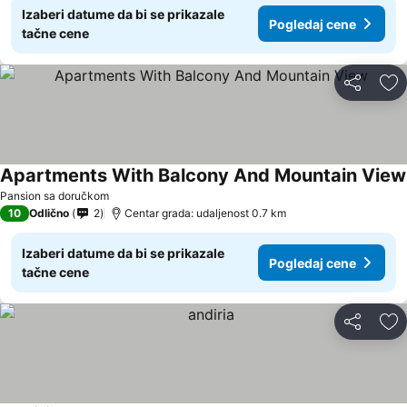
Izaberi datume da bi se prikazale
Pogledaj cene
tačne cene
Deli
Do
Apartments With Balcony And Mountain View
Pansion sa doručkom
10
Odlično
2
Centar grada: udaljenost 0.7 km
Izaberi datume da bi se prikazale
Pogledaj cene
tačne cene
Deli
Do