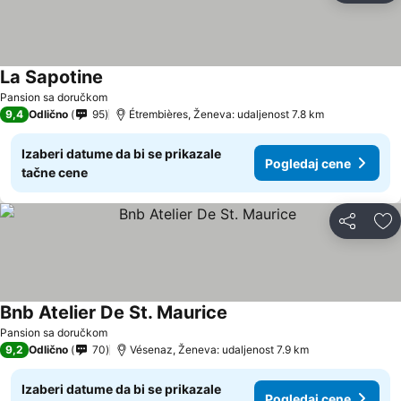
La Sapotine
Pansion sa doručkom
9,4
Odlično
95
Étrembières, Ženeva: udaljenost 7.8 km
Izaberi datume da bi se prikazale
Pogledaj cene
tačne cene
Deli
Do
Bnb Atelier De St. Maurice
Pansion sa doručkom
9,2
Odlično
70
Vésenaz, Ženeva: udaljenost 7.9 km
Izaberi datume da bi se prikazale
Pogledaj cene