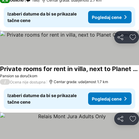
9,6
Odlično
186
Centar grada: udaljenost 2.7 km
Izaberi datume da bi se prikazale
Pogledaj cene
tačne cene
Deli
Do
Private rooms for rent in villa, next to Planet Charmilles
Pansion sa doručkom
/
Centar grada: udaljenost 1.7 km
Ocena nije dostupna
Izaberi datume da bi se prikazale
Pogledaj cene
tačne cene
Deli
Do