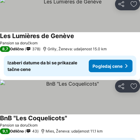
Deli
Do
Les Lumières de Genève
Pansion sa doručkom
8,7
Odlično
378
Grilly, Ženeva: udaljenost 15.0 km
Izaberi datume da bi se prikazale
Pogledaj cene
tačne cene
Deli
Do
BnB "Les Coquelicots"
Pansion sa doručkom
9,1
Odlično
43
Mies, Ženeva: udaljenost 11.1 km