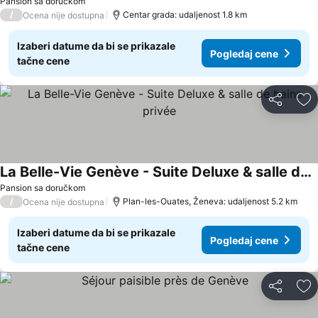
Pansion sa doručkom
/
Centar grada: udaljenost 1.8 km
Ocena nije dostupna
Izaberi datume da bi se prikazale
Pogledaj cene
tačne cene
Deli
Do
La Belle-Vie Genève - Suite Deluxe & salle de bains privée
Pansion sa doručkom
/
Plan-les-Ouates, Ženeva: udaljenost 5.2 km
Ocena nije dostupna
Izaberi datume da bi se prikazale
Pogledaj cene
tačne cene
Deli
Do