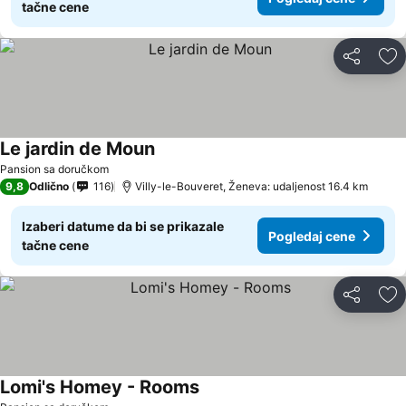
tačne cene
Deli
Do
Le jardin de Moun
Pansion sa doručkom
9,8
Odlično
116
Villy-le-Bouveret, Ženeva: udaljenost 16.4 km
Izaberi datume da bi se prikazale
Pogledaj cene
tačne cene
Deli
Do
Lomi's Homey - Rooms