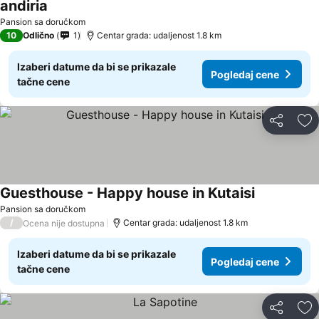
andiria
Pansion sa doručkom
10
Odlično
1
Centar grada: udaljenost 1.8 km
Izaberi datume da bi se prikazale
Pogledaj cene
tačne cene
Deli
Do
Guesthouse - Happy house in Kutaisi
Pansion sa doručkom
/
Centar grada: udaljenost 1.8 km
Ocena nije dostupna
Izaberi datume da bi se prikazale
Pogledaj cene
tačne cene
Deli
Do