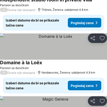
Pansion sa doručkom
/
Thônex, Ženeva: udaljenost 4.8 km
Ocena nije dostupna
Izaberi datume da bi se prikazale
Pogledaj cene
tačne cene
Deli
Do
Domaine à la Loëx
Pansion sa doručkom
/
Vandœuvres, Ženeva: udaljenost 4.9 km
Ocena nije dostupna
Izaberi datume da bi se prikazale
Pogledaj cene
tačne cene
Deli
Do