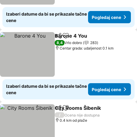
Izaberi datume da bi se prikazale tačne
Pogledaj cene
cene
Barone 4 You
Deli
Dodati u favorite
Pogledaj cen
8,4
Vrlo dobro
283
Centar grada: udaljenost 0.1 km
Izaberi datume da bi se prikazale tačne
Pogledaj cene
cene
City Rooms Šibenik
Deli
Dodati u favorite
Pogled
/
Ocena nije dostupna
0.4 km od plaže