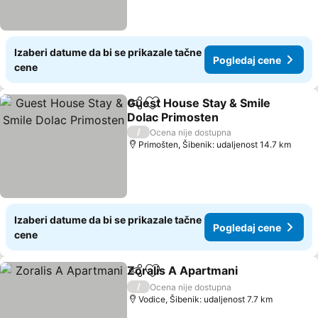
Izaberi datume da bi se prikazale tačne
Pogledaj cene
cene
Guest House Stay & Smile
Deli
Dodati u favorite
Dolac Primosten
Pogledaj cene
/
Ocena nije dostupna
Primošten, Šibenik: udaljenost 14.7 km
Izaberi datume da bi se prikazale tačne
Pogledaj cene
cene
Zoralis A Apartmani
Deli
Dodati u favorite
Pogled
/
Ocena nije dostupna
Vodice, Šibenik: udaljenost 7.7 km