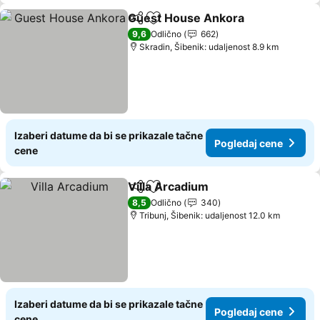
Guest House Ankora
Deli
Dodati u favorite
Pogle
9,6
Odlično
662
Skradin, Šibenik: udaljenost 8.9 km
Izaberi datume da bi se prikazale tačne
Pogledaj cene
cene
Villa Arcadium
Deli
Dodati u favorite
Pogledaj ce
8,5
Odlično
340
Tribunj, Šibenik: udaljenost 12.0 km
Izaberi datume da bi se prikazale tačne
Pogledaj cene
cene