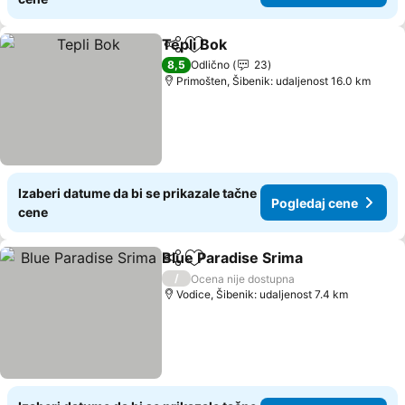
Tepli Bok
Deli
Dodati u favorite
Pogledaj cene
8,5
Odlično
23
Primošten, Šibenik: udaljenost 16.0 km
Izaberi datume da bi se prikazale tačne
Pogledaj cene
cene
Blue Paradise Srima
Deli
Dodati u favorite
Pogled
/
Ocena nije dostupna
Vodice, Šibenik: udaljenost 7.4 km