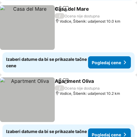
Casa del Mare
Deli
Dodati u favorite
Pogledaj ce
/
Ocena nije dostupna
Vodice, Šibenik: udaljenost 10.0 km
Izaberi datume da bi se prikazale tačne
Pogledaj cene
cene
Apartment Oliva
Deli
Dodati u favorite
Pogledaj 
/
Ocena nije dostupna
Vodice, Šibenik: udaljenost 10.2 km
Izaberi datume da bi se prikazale tačne
Pogledaj cene