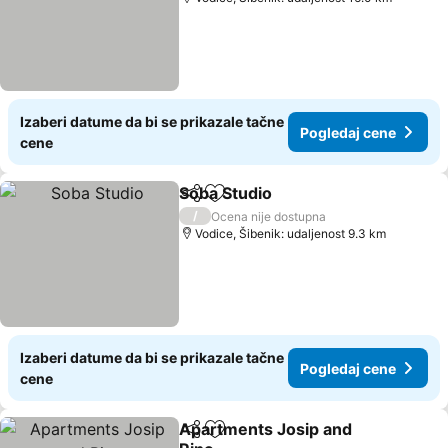
Izaberi datume da bi se prikazale tačne
Pogledaj cene
cene
Soba Studio
Deli
Dodati u favorite
Pogledaj cene
/
Ocena nije dostupna
Vodice, Šibenik: udaljenost 9.3 km
Izaberi datume da bi se prikazale tačne
Pogledaj cene
cene
Apartments Josip and
Deli
Dodati u favorite