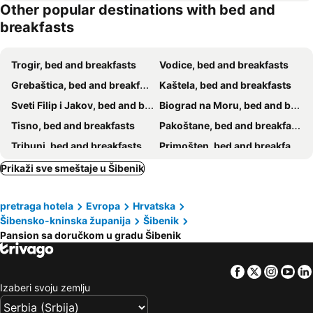
Other popular destinations with bed and
breakfasts
Trogir, bed and breakfasts
Vodice, bed and breakfasts
Grebaštica, bed and breakfasts
Kaštela, bed and breakfasts
Sveti Filip i Jakov, bed and breakfasts
Biograd na Moru, bed and breakfasts
Tisno, bed and breakfasts
Pakoštane, bed and breakfasts
Tribunj, bed and breakfasts
Primošten, bed and breakfasts
Marina, bed and breakfasts
Murter-Kornati, bed and breakfasts
Prikaži sve smeštaje u Šibenik
Okrug, bed and breakfasts
Skradin, bed and breakfasts
pretraga hotela
Evropa
Hrvatska
Benkovac, bed and breakfasts
Kaprije, bed and breakfasts
Šibensko-kninska županija
Šibenik
Vrlika, bed and breakfasts
Rogoznica, bed and breakfasts
Pansion sa doručkom u gradu Šibenik
Biskupija, bed and breakfasts
Okrug Gornji, bed and breakfasts
Facebook
Twitter
Insta
Yo
Izaberi svoju zemlju