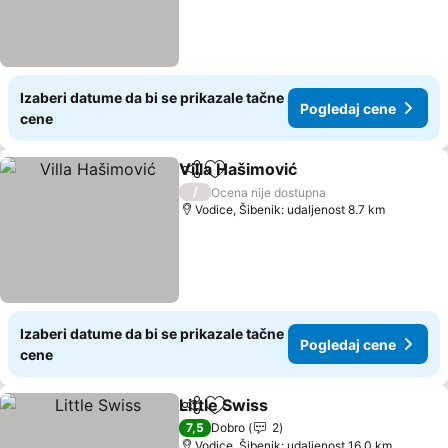
Izaberi datume da bi se prikazale tačne
Pogledaj cene
cene
Villa Hašimović
Deli
Dodati u favorite
Pogledaj c
/
Ocena nije dostupna
Vodice, Šibenik: udaljenost 8.7 km
Izaberi datume da bi se prikazale tačne
Pogledaj cene
cene
Little Swiss
Deli
Dodati u favorite
Pogledaj cene
7,5
Dobro
2
Vodice, Šibenik: udaljenost 16.0 km