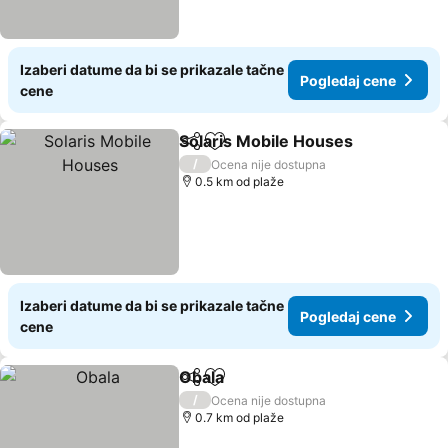
Izaberi datume da bi se prikazale tačne
Pogledaj cene
cene
Solaris Mobile Houses
Deli
Dodati u favorite
Pog
/
Ocena nije dostupna
0.5 km od plaže
Izaberi datume da bi se prikazale tačne
Pogledaj cene
cene
Obala
Deli
Dodati u favorite
Pogledaj cene
/
Ocena nije dostupna
0.7 km od plaže