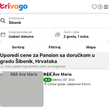
Favoriti
Prijavi
Men
Destinacija
Šibenik
Dolazak/odlazak
Gosti i sobe
Izaberi datume
2 gosta, 1 soba.
Sortiraj
Filtriraj
Mapa
Uporedi cene za Pansion sa doručkom u
gradu Šibenik, Hrvatska
Kako uplate koje primimo utiču na rangiranje
B&B Ave Maria
Deli
Dodati u favorite
Pogledaj ce
9,3
Odlično
202
Centar grada: udaljenost 9.8 km