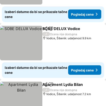
Izaberi datume da bi se prikazale tačne
Pogledaj cene
cene
SOBE DELUX Vodice
Deli
Dodati u favorite
Pogle
/
Ocena nije dostupna
Vodice, Šibenik: udaljenost 9.9 km
Izaberi datume da bi se prikazale tačne
Pogledaj cene
cene
Apartment Lydia Bilan
Deli
Dodati u favorite
Pogl
/
Ocena nije dostupna
Vodice, Šibenik: udaljenost 7.2 km