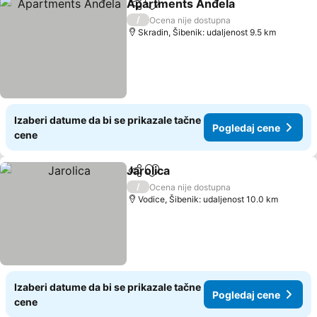
Apartments Anđela
Deli
Dodati u favorite
Pogled
/
Ocena nije dostupna
Skradin, Šibenik: udaljenost 9.5 km
Izaberi datume da bi se prikazale tačne
Pogledaj cene
cene
Jarolica
Deli
Dodati u favorite
Pogledaj cene
/
Ocena nije dostupna
Vodice, Šibenik: udaljenost 10.0 km
Izaberi datume da bi se prikazale tačne
Pogledaj cene
cene