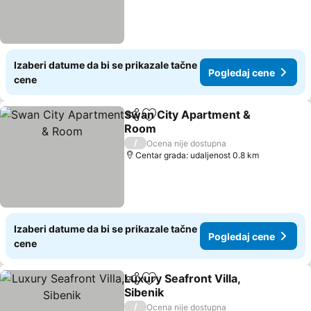
Izaberi datume da bi se prikazale tačne
Pogledaj cene
cene
Swan City Apartment &
Deli
Dodati u favorite
Room
Pogledaj cene
/
Ocena nije dostupna
Centar grada: udaljenost 0.8 km
Izaberi datume da bi se prikazale tačne
Pogledaj cene
cene
Luxury Seafront Villa,
Deli
Dodati u favorite
Sibenik
Pogledaj cene
/
Ocena nije dostupna