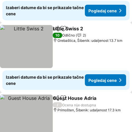
Izaberi datume da bi se prikazale tačne
Pogledaj cene
cene
Little Swiss 2
Deli
Dodati u favorite
Pogledaj cen
10
Odlično
2
Grebaštica, Šibenik: udaljenost 13.7 km
Izaberi datume da bi se prikazale tačne
Pogledaj cene
cene
Guest House Adria
Deli
Dodati u favorite
Pogleda
/
Ocena nije dostupna
Primošten, Šibenik: udaljenost 17.3 km