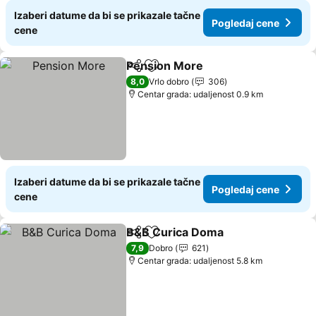
Izaberi datume da bi se prikazale tačne
Pogledaj cene
cene
Pension More
Deli
Dodati u favorite
Pogledaj ce
8,0
Vrlo dobro
306
Centar grada: udaljenost 0.9 km
Izaberi datume da bi se prikazale tačne
Pogledaj cene
cene
B&B Curica Doma
Deli
Dodati u favorite
Pogledaj
7,9
Dobro
621
Centar grada: udaljenost 5.8 km