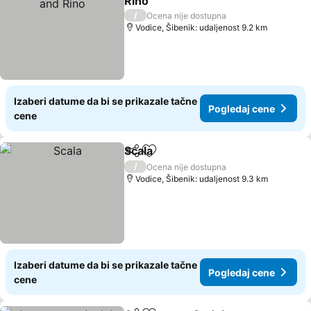
Rino
Pogledaj cene
/
Ocena nije dostupna
Vodice, Šibenik: udaljenost 9.2 km
Izaberi datume da bi se prikazale tačne
Pogledaj cene
cene
Scala
Deli
Dodati u favorite
Pogledaj cene
/
Ocena nije dostupna
Vodice, Šibenik: udaljenost 9.3 km
Izaberi datume da bi se prikazale tačne
Pogledaj cene
cene