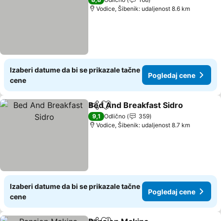
Vodice, Šibenik: udaljenost 8.6 km
Izaberi datume da bi se prikazale tačne
Pogledaj cene
cene
Bed And Breakfast Sidro
Deli
Dodati u favorite
P
9,1
Odlično
359
Vodice, Šibenik: udaljenost 8.7 km
Izaberi datume da bi se prikazale tačne
Pogledaj cene
cene