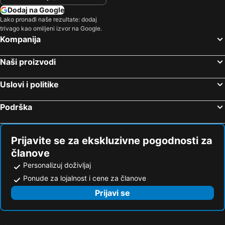
Dodaj na Google
Lako pronađi naše rezultate: dodaj
trivago kao omiljeni izvor na Google.
Kompanija
Naši proizvodi
Uslovi i politike
Podrška
Prijavite se za ekskluzivne pogodnosti za
članove
Personalizuj doživljaj
Ponude za lojalnost i cene za članove
Prijavi se