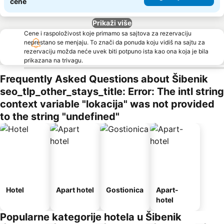
cene
Prikaži više
Cene i raspoloživost koje primamo sa sajtova za rezervaciju
neprestano se menjaju. To znači da ponuda koju vidiš na sajtu za
rezervaciju možda neće uvek biti potpuno ista kao ona koja je bila
prikazana na trivagu.
Frequently Asked Questions about Šibenik
seo_tlp_other_stays_title: Error: The intl string
context variable "lokacija" was not provided
to the string "undefined"
Hotel
Apart hotel
Gostionica
Apart-
hotel
Popularne kategorije hotela u Šibenik