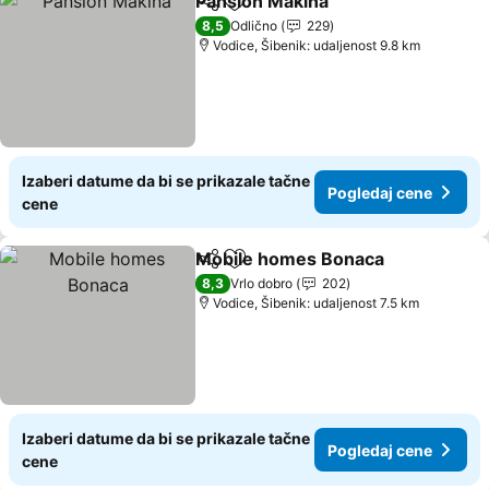
Pansion Makina
Deli
Dodati u favorite
Pogledaj c
8,5
Odlično
229
Vodice, Šibenik: udaljenost 9.8 km
Izaberi datume da bi se prikazale tačne
Pogledaj cene
cene
Mobile homes Bonaca
Deli
Dodati u favorite
Pog
8,3
Vrlo dobro
202
Vodice, Šibenik: udaljenost 7.5 km
Izaberi datume da bi se prikazale tačne
Pogledaj cene
cene