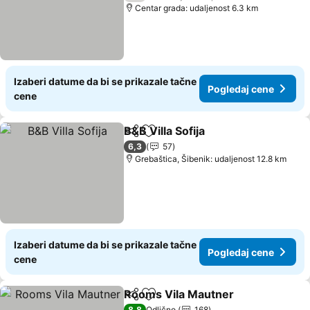
Centar grada: udaljenost 6.3 km
Izaberi datume da bi se prikazale tačne
Pogledaj cene
cene
B&B Villa Sofija
Deli
Dodati u favorite
Pogledaj c
6,3
57
Grebaštica, Šibenik: udaljenost 12.8 km
Izaberi datume da bi se prikazale tačne
Pogledaj cene
cene
Rooms Vila Mautner
Deli
Dodati u favorite
Pogle
8,8
Odlično
168