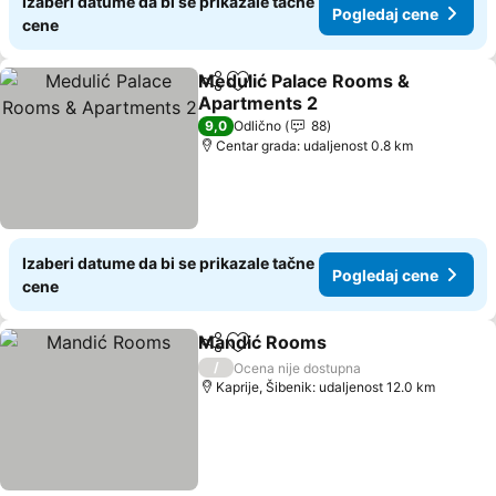
Izaberi datume da bi se prikazale tačne
Pogledaj cene
cene
Medulić Palace Rooms &
Deli
Dodati u favorite
Apartments 2
Pogledaj cene
9,0
Odlično
88
Centar grada: udaljenost 0.8 km
Izaberi datume da bi se prikazale tačne
Pogledaj cene
cene
Mandić Rooms
Deli
Dodati u favorite
Pogledaj c
/
Ocena nije dostupna
Kaprije, Šibenik: udaljenost 12.0 km