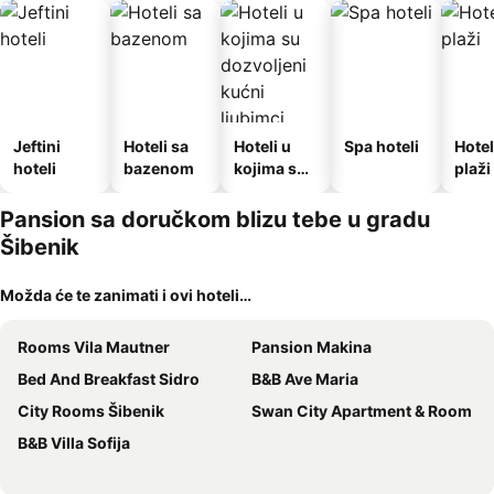
Jeftini
Hoteli sa
Hoteli u
Spa hoteli
Hotel
hoteli
bazenom
kojima su
plaži
dozvoljeni
kućni
Pansion sa doručkom blizu tebe u gradu
ljubimci
Šibenik
Možda će te zanimati i ovi hoteli…
Rooms Vila Mautner
Pansion Makina
Bed And Breakfast Sidro
B&B Ave Maria
City Rooms Šibenik
Swan City Apartment & Room
B&B Villa Sofija