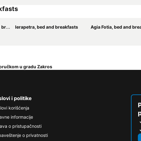
kfasts
asts
Ierapetra, bed and breakfasts
Agia Fotia, bed and bre
doručkom u gradu Zakros
lovi i politike
P
lovi korišćenja
avne informacije
java o pristupačnosti
aveštenje o privatnosti