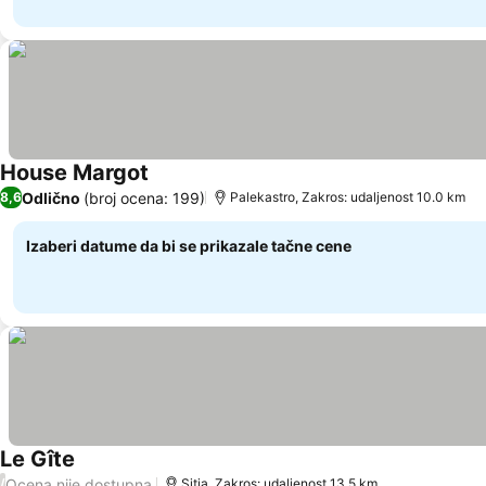
House Margot
Odlično
(broj ocena: 199)
8,6
Palekastro, Zakros: udaljenost 10.0 km
Izaberi datume da bi se prikazale tačne cene
Le Gîte
Ocena nije dostupna
/
Sitia, Zakros: udaljenost 13.5 km