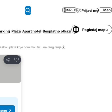
SR · €
Meni
Prijavi me
Pogledaj mapu
arking
Plaža
Apart hotel
Besplatno otkazivanje
Kako uplate koje primimo utiču na rangiranje
Dodati u favorite
Deli
cene