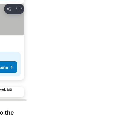
Dodati u favorite
Deli
cene
vek biti
to the