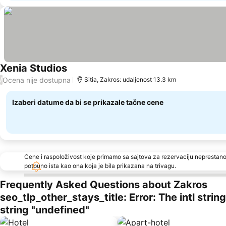
Xenia Studios
Ocena nije dostupna
/
Sitia, Zakros: udaljenost 13.3 km
Izaberi datume da bi se prikazale tačne cene
Cene i raspoloživost koje primamo sa sajtova za rezervaciju neprestano
potpuno ista kao ona koja je bila prikazana na trivagu.
Frequently Asked Questions about Zakros
seo_tlp_other_stays_title: Error: The intl stri
string "undefined"