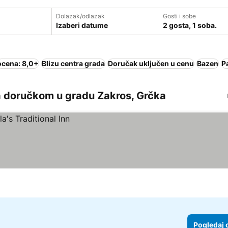
Dolazak/odlazak
Gosti i sobe
Izaberi datume
2 gosta, 1 soba.
ocena: 8,0+
Blizu centra grada
Doručak uključen u cenu
Bazen
P
a doručkom u gradu Zakros, Grčka
Pogledaj 