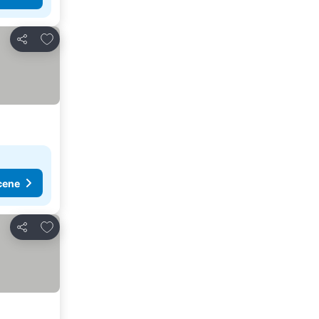
Dodati u favorite
Deli
cene
Dodati u favorite
Deli