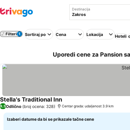
Destinacija
Filteri
1
Sortiraj po
Cena
Lokacija
Hoteli
Uporedi cene za Pansion s
Stella's Traditional Inn
Odlično
(broj ocena: 328)
9,5
Centar grada: udaljenost 3.9 km
Izaberi datume da bi se prikazale tačne cene