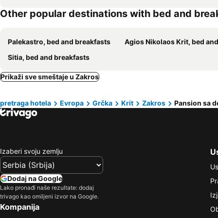
Other popular destinations with bed and brea
Palekastro, bed and breakfasts
Agios Nikolaos Krit, bed and breakf
Sitia, bed and breakfasts
Prikaži sve smeštaje u Zakros
pretraga hotela
Evropa
Grčka
Krit
Zakros
Pansion sa 
Izaberi svoju zemlju
Us
Us
Dodaj na Google
Pr
Lako pronađi naše rezultate: dodaj
Iz
trivago kao omiljeni izvor na Google.
Kompanija
Ob