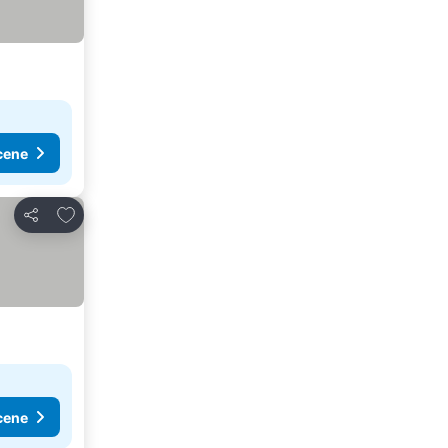
cene
Dodati u favorite
Deli
cene