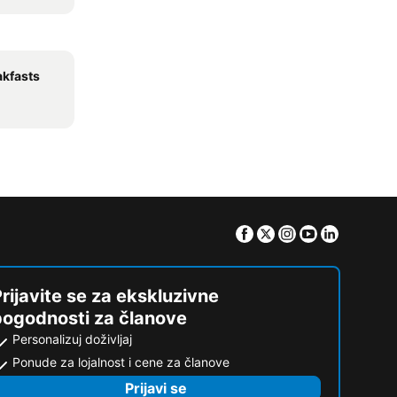
akfasts
Facebook
Twitter
Instagram
Youtube
Linkedin
rijavite se za ekskluzivne
pogodnosti za članove
Personalizuj doživljaj
Ponude za lojalnost i cene za članove
Prijavi se