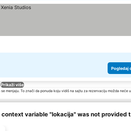
Pogledaj 
Prikaži više
 se menjaju. To znači da ponuda koju vidiš na sajtu za rezervaciju možda neće u
ng context variable "lokacija" was not provided 