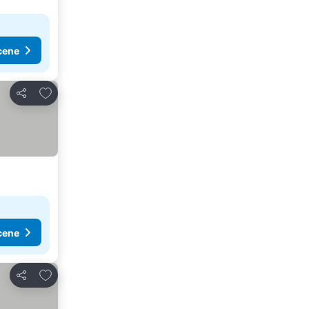
cene
Dodati u favorite
Deli
cene
Dodati u favorite
Deli