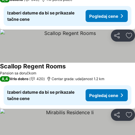
Izaberi datume da bi se prikazale
Pogledaj cene
tačne cene
Deli
Do
Scallop Regent Rooms
Pogledaj cene
Pansion sa doručkom
8,4
Vrlo dobro
420
Centar grada: udaljenost 1.2 km
Izaberi datume da bi se prikazale
Pogledaj cene
tačne cene
Deli
Do