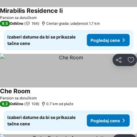
Mirabilis Residence Ii
Pogledaj cene
Pansion sa doručkom
9,5
Odlično
164
Centar grada: udaljenost 1.7 km
Izaberi datume da bi se prikazale
Pogledaj cene
tačne cene
Deli
Do
Che Room
Pogledaj cene
Pansion sa doručkom
9,2
Odlično
108
0.7 km od plaže
Izaberi datume da bi se prikazale
Pogledaj cene
tačne cene