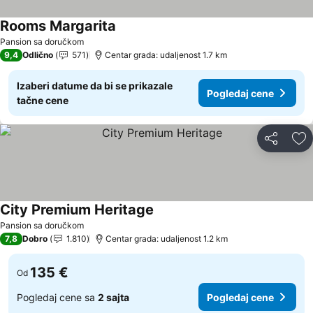
Rooms Margarita
Pogledaj cene
Pansion sa doručkom
9,4
Odlično
571
Centar grada: udaljenost 1.7 km
Izaberi datume da bi se prikazale
Pogledaj cene
tačne cene
Deli
Do
City Premium Heritage
Pogledaj cene
Pansion sa doručkom
7,8
Dobro
1.810
Centar grada: udaljenost 1.2 km
135 €
Od
Pogledaj cene sa
2 sajta
Pogledaj cene