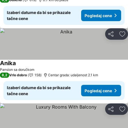
Izaberi datume da bi se prikazale
Pogledaj cene
tačne cene
Deli
Do
Anika
Pogledaj cene
Pansion sa doručkom
8,2
Vrlo dobro
158
Centar grada: udaljenost 2.1 km
Izaberi datume da bi se prikazale
Pogledaj cene
tačne cene
Deli
Do