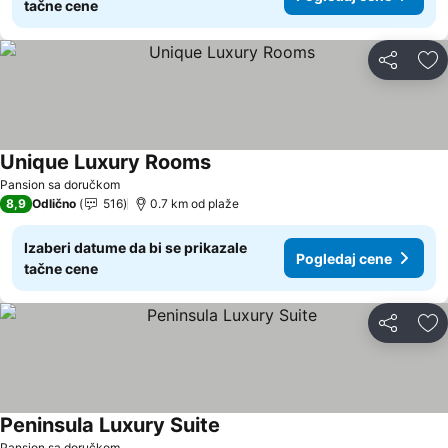
tačne cene
Deli
Do
Unique Luxury Rooms
Pogledaj cene
Pansion sa doručkom
8,9
Odlično
516
0.7 km od plaže
Izaberi datume da bi se prikazale
Pogledaj cene
tačne cene
Deli
Do
Peninsula Luxury Suite
Pogledaj cene
Pansion sa doručkom