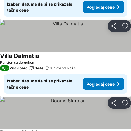
Izaberi datume da bi se prikazale
Pogledaj cene
tačne cene
Deli
Do
Villa Dalmatia
Pogledaj cene
Pansion sa doručkom
8,3
Vrlo dobro
144
0.7 km od plaže
Izaberi datume da bi se prikazale
Pogledaj cene
tačne cene
Deli
Do