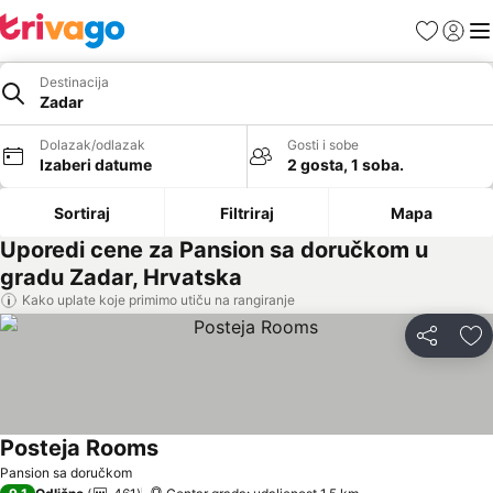
Favoriti
Prijavi
Men
Destinacija
Zadar
Dolazak/odlazak
Gosti i sobe
Izaberi datume
2 gosta, 1 soba.
Sortiraj
Filtriraj
Mapa
Uporedi cene za Pansion sa doručkom u
gradu Zadar, Hrvatska
Kako uplate koje primimo utiču na rangiranje
Deli
Do
Posteja Rooms
Pogledaj cene
Pansion sa doručkom