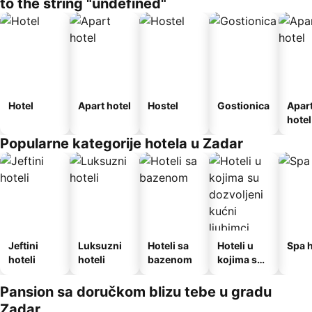
to the string "undefined"
Hotel
Apart hotel
Hostel
Gostionica
Apar
hotel
Popularne kategorije hotela u Zadar
Jeftini
Luksuzni
Hoteli sa
Hoteli u
Spa h
hoteli
hoteli
bazenom
kojima su
dozvoljeni
kućni
Pansion sa doručkom blizu tebe u gradu
ljubimci
Zadar