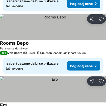
Izaberi datume da bi se prikazale
Pogledaj cene
tačne cene
Deli
Do
Rooms Bepo
Pogledaj cene
Pansion sa doručkom
8,1
Vrlo dobro
250
Sukošan, Zadar: udaljenost 8.5 km
Izaberi datume da bi se prikazale
Pogledaj cene
tačne cene
Deli
Do
Ero