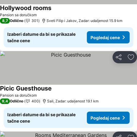
Hollywood rooms
Pogledaj cene
Pansion sa doručkom
8,7
Odlično
301
Sveti Filip i Jakov, Zadar: udaljenost 15.9 km
Izaberi datume da bi se prikazale
Pogledaj cene
tačne cene
Deli
Do
Picic Guesthouse
Pogledaj cene
Pansion sa doručkom
9,4
Odlično
400
Sali, Zadar: udaljenost 19.1 km
Izaberi datume da bi se prikazale
Pogledaj cene
tačne cene