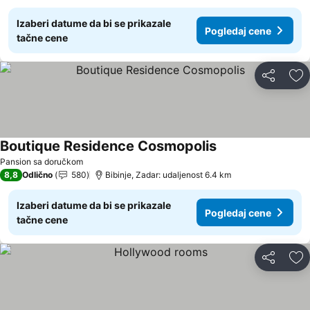
Izaberi datume da bi se prikazale
Pogledaj cene
tačne cene
Deli
Do
Boutique Residence Cosmopolis
Pogledaj cene
Pansion sa doručkom
8,8
Odlično
580
Bibinje, Zadar: udaljenost 6.4 km
Izaberi datume da bi se prikazale
Pogledaj cene
tačne cene
Deli
Do