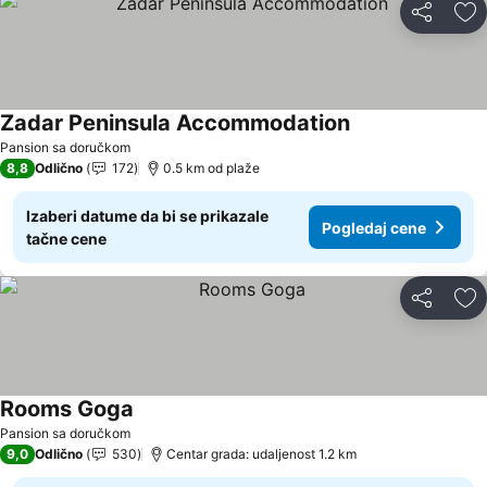
Deli
Do
Zadar Peninsula Accommodation
Pogledaj cene
Pansion sa doručkom
8,8
Odlično
172
0.5 km od plaže
Izaberi datume da bi se prikazale
Pogledaj cene
tačne cene
Deli
Do
Rooms Goga
Pogledaj cene
Pansion sa doručkom
9,0
Odlično
530
Centar grada: udaljenost 1.2 km