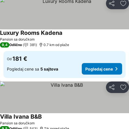
Deli
Do
Luxury Rooms Kadena
Pogledaj cene
Pansion sa doručkom
9,4
Odlično
381
0.7 km od plaže
181 €
Od
Pogledaj cene sa
5 sajtova
Pogledaj cene
Deli
Do
Villa Ivana B&B
Pogledaj cene
Pansion sa doručkom
9,5
Odlično
543
Tik pored plaže