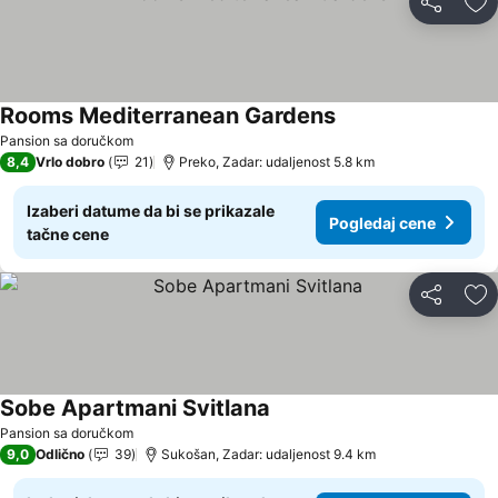
Deli
Do
Rooms Mediterranean Gardens
Pogledaj cene
Pansion sa doručkom
8,4
Vrlo dobro
21
Preko, Zadar: udaljenost 5.8 km
Izaberi datume da bi se prikazale
Pogledaj cene
tačne cene
Deli
Do
Sobe Apartmani Svitlana
Pogledaj cene
Pansion sa doručkom
9,0
Odlično
39
Sukošan, Zadar: udaljenost 9.4 km