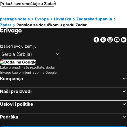
Tisno, bed and breakfasts
Pakoštane, bed and breakfasts
Prikaži sve smeštaje u Zadar
Preko, bed and breakfasts
Murter-Kornati, bed and breakfasts
pretraga hotela
Evropa
Hrvatska
Zadarska županija
Privlaka, bed and breakfasts
Vrsi, bed and breakfasts
Zadar
Pansion sa doručkom u gradu Zadar
Karlobag, bed and breakfasts
Benkovac, bed and breakfasts
Obrovac, bed and breakfasts
Metajna, bed and breakfasts
Facebook
Twitter
Insta
Yo
Izaberi svoju zemlju
Dodaj na Google
Lako pronađi naše rezultate: dodaj
trivago kao omiljeni izvor na Google.
Kompanija
Naši proizvodi
Uslovi i politike
Podrška