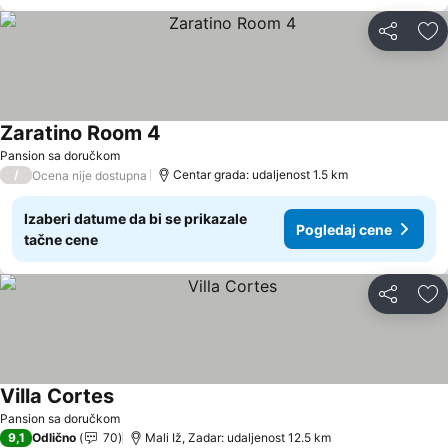
Deli
Do
Zaratino Room 4
Pogledaj cene
Pansion sa doručkom
/
Centar grada: udaljenost 1.5 km
Ocena nije dostupna
Izaberi datume da bi se prikazale
Pogledaj cene
tačne cene
Deli
Do
Villa Cortes
Pogledaj cene
Pansion sa doručkom
9,1
Odlično
70
Mali Iž, Zadar: udaljenost 12.5 km