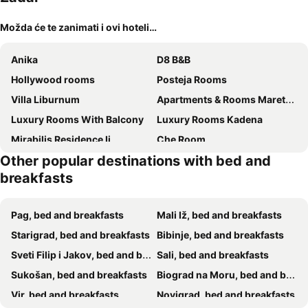
Možda će te zanimati i ovi hoteli…
Anika
D8 B&B
Hollywood rooms
Posteja Rooms
Villa Liburnum
Apartments & Rooms Mareta Exclusive
Luxury Rooms With Balcony
Luxury Rooms Kadena
Mirabilis Residence Ii
Che Room
Other popular destinations with bed and
Guest House Ana
Adriatica
breakfasts
Ero
Picic Guesthouse
Pag, bed and breakfasts
Mali Iž, bed and breakfasts
Starigrad, bed and breakfasts
Bibinje, bed and breakfasts
Sveti Filip i Jakov, bed and breakfasts
Sali, bed and breakfasts
Sukošan, bed and breakfasts
Biograd na Moru, bed and breakfasts
Vir, bed and breakfasts
Novigrad, bed and breakfasts