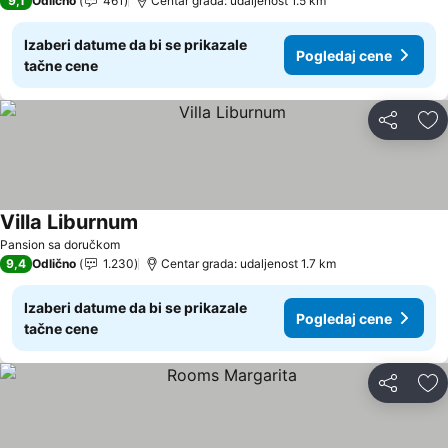
9,1
Odlično
461
Centar grada: udaljenost 1.5 km
Izaberi datume da bi se prikazale
Pogledaj cene
tačne cene
Deli
Do
Villa Liburnum
Pogledaj cene
Pansion sa doručkom
9,4
Odlično
1.230
Centar grada: udaljenost 1.7 km
Izaberi datume da bi se prikazale
Pogledaj cene
tačne cene
Deli
Do