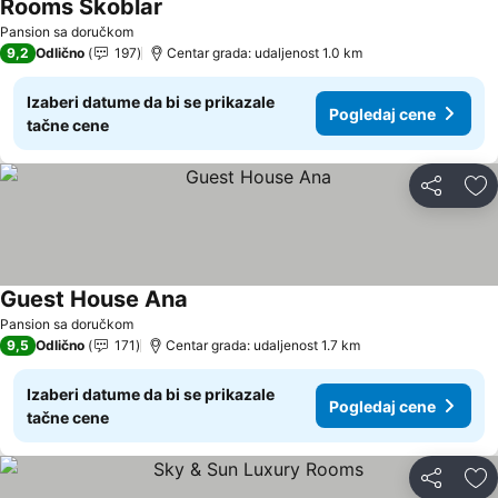
Rooms Skoblar
Pogledaj cene
Pansion sa doručkom
9,2
Odlično
197
Centar grada: udaljenost 1.0 km
Izaberi datume da bi se prikazale
Pogledaj cene
tačne cene
Deli
Do
Guest House Ana
Pogledaj cene
Pansion sa doručkom
9,5
Odlično
171
Centar grada: udaljenost 1.7 km
Izaberi datume da bi se prikazale
Pogledaj cene
tačne cene
Deli
Do