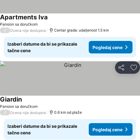
Apartments Iva
Pogledaj cene
Pansion sa doručkom
/
Centar grada: udaljenost 1.5 km
Ocena nije dostupna
Izaberi datume da bi se prikazale
Pogledaj cene
tačne cene
Deli
Do
Giardin
Pogledaj cene
Pansion sa doručkom
/
0.6 km od plaže
Ocena nije dostupna
Izaberi datume da bi se prikazale
Pogledaj cene
tačne cene