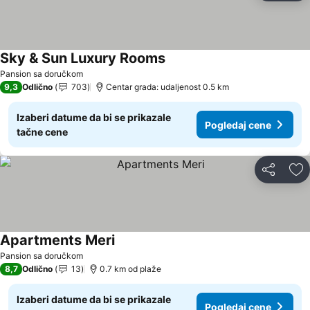
Sky & Sun Luxury Rooms
Pogledaj cene
Pansion sa doručkom
9,3
Odlično
703
Centar grada: udaljenost 0.5 km
Izaberi datume da bi se prikazale
Pogledaj cene
tačne cene
Deli
Do
Apartments Meri
Pogledaj cene
Pansion sa doručkom
8,7
Odlično
13
0.7 km od plaže
Izaberi datume da bi se prikazale
Pogledaj cene