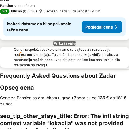
Pogledaj cene
Pansion sa doručkom
9,1
Odlično
210
Sukošan, Zadar: udaljenost 11.4 km
Izaberi datume da bi se prikazale
Pogledaj cene
tačne cene
Prikaži više
Cene i raspoloživost koje primamo sa sajtova za rezervaciju
neprestano se menjaju. To znači da ponuda koju vidiš na sajtu za
rezervaciju možda neće uvek biti potpuno ista kao ona koja je bila
prikazana na trivagu.
Frequently Asked Questions about Zadar
Opseg cena
Cene za Pansion sa doručkom u gradu Zadar su od
‎135 €
do
‎181 €
za noć.
seo_tlp_other_stays_title: Error: The intl string
context variable "lokacija" was not provided