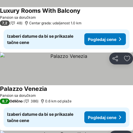
Luxury Rooms With Balcony
Pogledaj cene
Pansion sa doručkom
7,2
48
Centar grada: udaljenost 1.0 km
Izaberi datume da bi se prikazale
Pogledaj cene
tačne cene
Deli
Do
Palazzo Venezia
Pogledaj cene
Pansion sa doručkom
8,7
Odlično
386
0.6 km od plaže
Izaberi datume da bi se prikazale
Pogledaj cene
tačne cene