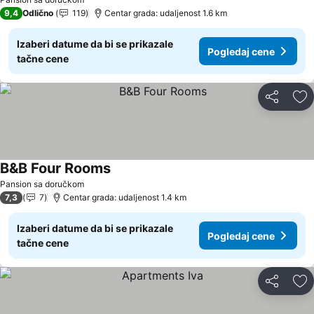
9,4
Odlično
119
Centar grada: udaljenost 1.6 km
Izaberi datume da bi se prikazale
Pogledaj cene
tačne cene
Deli
Do
B&B Four Rooms
Pogledaj cene
Pansion sa doručkom
7,3
7
Centar grada: udaljenost 1.4 km
Izaberi datume da bi se prikazale
Pogledaj cene
tačne cene
Deli
Do