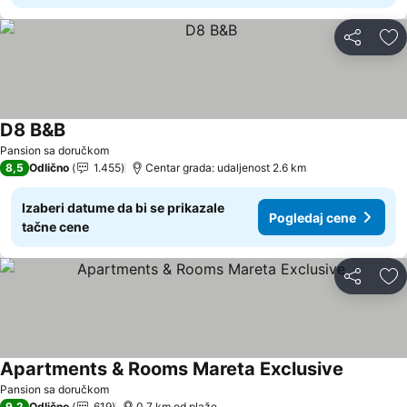
Deli
Do
D8 B&B
Pogledaj cene
Pansion sa doručkom
8,5
Odlično
1.455
Centar grada: udaljenost 2.6 km
Izaberi datume da bi se prikazale
Pogledaj cene
tačne cene
Deli
Do
Apartments & Rooms Mareta Exclusive
Pogledaj
Pansion sa doručkom
9,2
Odlično
619
0.7 km od plaže