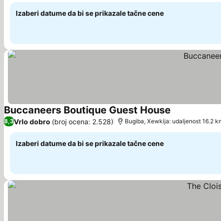
Izaberi datume da bi se prikazale tačne cene
Buccaneers Boutique Guest House
Pogledaj cen
Vrlo dobro
(broj ocena: 2.528)
8,3
Bugiba, Xewkija: udaljenost 16.2 k
Izaberi datume da bi se prikazale tačne cene