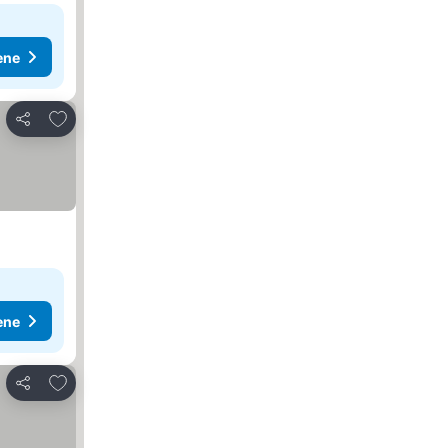
ene
Dodati u favorite
Deli
ene
Dodati u favorite
Deli