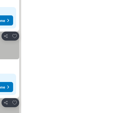
ene
Dodati u favorite
Deli
ene
Dodati u favorite
Deli