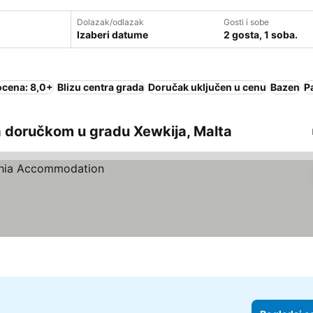
Dolazak/odlazak
Gosti i sobe
Izaberi datume
2 gosta, 1 soba.
ocena: 8,0+
Blizu centra grada
Doručak uključen u cenu
Bazen
P
a doručkom u gradu Xewkija, Malta