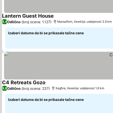
Lantern Guest House
Pogledaj cene
Odlično
(broj ocena: 1.127)
8,4
Marsalforn, Xewkija: udaljenost 3.9 km
Izaberi datume da bi se prikazale tačne cene
C4 Retreats Gozo
Pogledaj cene
Odlično
(broj ocena: 237)
9,6
Xagħra, Xewkija: udaljenost 1.9 km
Izaberi datume da bi se prikazale tačne cene