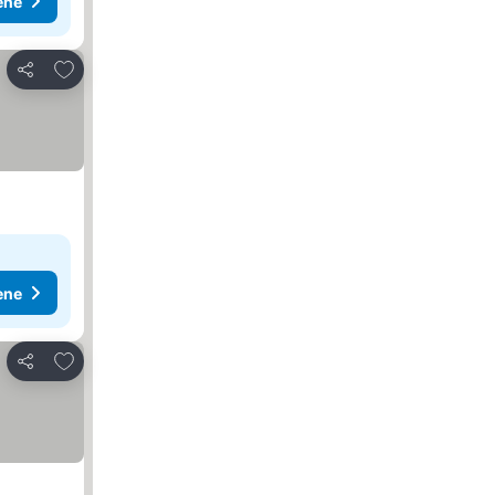
ene
Dodati u favorite
Deli
ene
Dodati u favorite
Deli