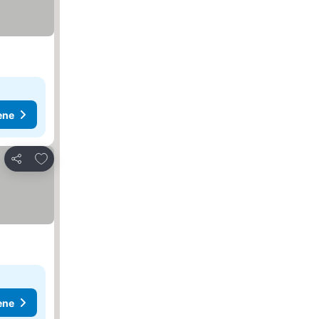
ene
Dodati u favorite
Deli
ene