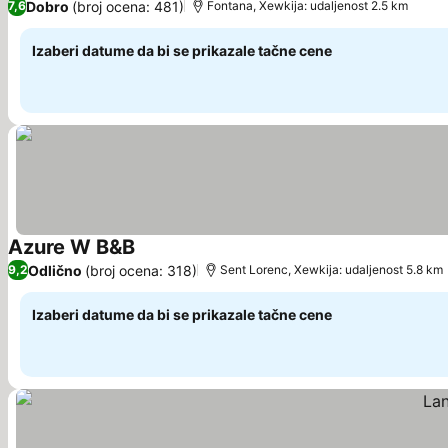
Dobro
(broj ocena: 481)
7,6
Fontana, Xewkija: udaljenost 2.5 km
Izaberi datume da bi se prikazale tačne cene
Azure W B&B
Pogledaj cene
Odlično
(broj ocena: 318)
9,2
Sent Lorenc, Xewkija: udaljenost 5.8 km
Izaberi datume da bi se prikazale tačne cene