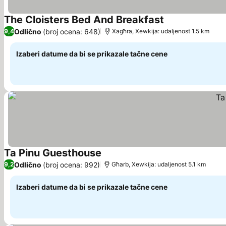
The Cloisters Bed And Breakfast
Pogledaj cene
Odlično
(broj ocena: 648)
9,4
Xagħra, Xewkija: udaljenost 1.5 km
Izaberi datume da bi se prikazale tačne cene
Ta Pinu Guesthouse
Pogledaj cene
Odlično
(broj ocena: 992)
9,2
Għarb, Xewkija: udaljenost 5.1 km
Izaberi datume da bi se prikazale tačne cene