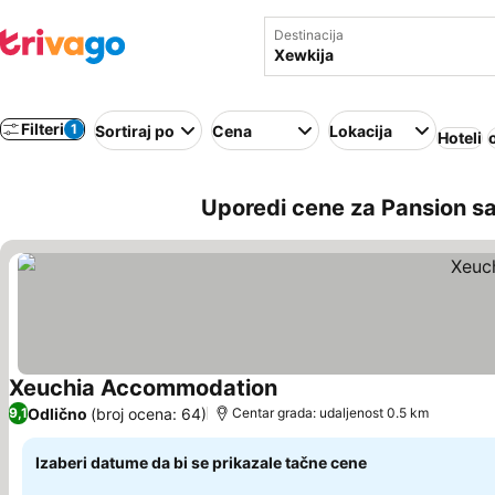
Destinacija
Filteri
1
Sortiraj po
Cena
Lokacija
Hoteli
Uporedi cene za Pansion s
Xeuchia Accommodation
Pogledaj cene
Odlično
(broj ocena: 64)
9,1
Centar grada: udaljenost 0.5 km
Izaberi datume da bi se prikazale tačne cene