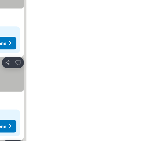
ene
Dodati u favorite
Deli
ene