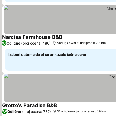
Narcisa Farmhouse B&B
Pogledaj cene
Odlično
(broj ocena: 480)
9,1
Nadur, Xewkija: udaljenost 2.3 km
Izaberi datume da bi se prikazale tačne cene
Grotto's Paradise B&B
Pogledaj cene
Odlično
(broj ocena: 787)
9,6
Għarb, Xewkija: udaljenost 5.9 km