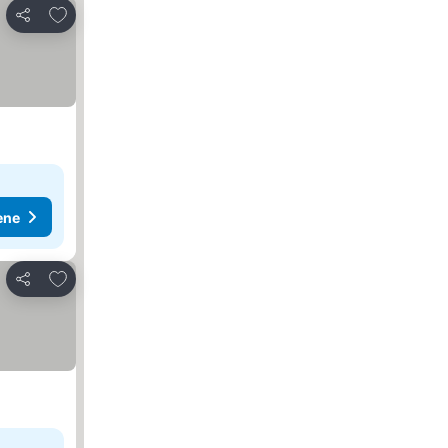
Dodati u favorite
Deli
ene
Dodati u favorite
Deli