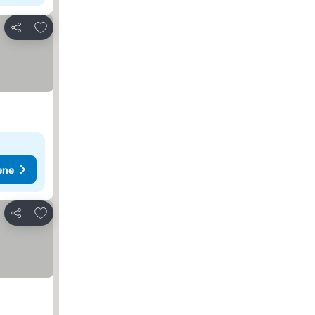
Dodati u favorite
Deli
ene
Dodati u favorite
Deli