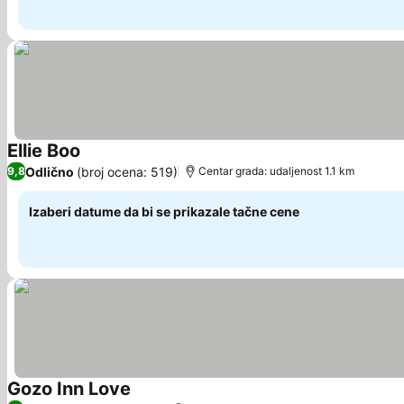
Ellie Boo
Pogledaj cene
Odlično
(broj ocena: 519)
9,8
Centar grada: udaljenost 1.1 km
Izaberi datume da bi se prikazale tačne cene
Gozo Inn Love
Pogledaj cene