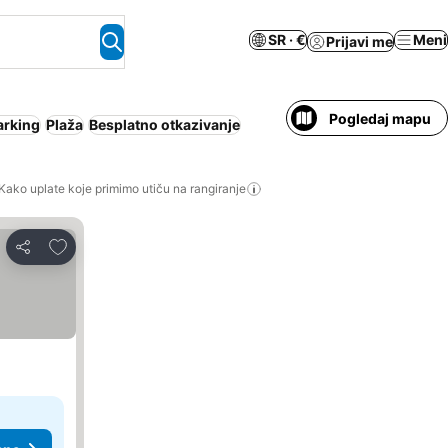
SR · €
Meni
Prijavi me
Pogledaj mapu
arking
Plaža
Besplatno otkazivanje
Kako uplate koje primimo utiču na rangiranje
Dodati u favorite
Deli