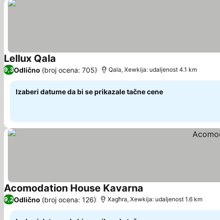
Lellux Qala
Pogledaj cene
Odlično
(broj ocena: 705)
9,3
Qala, Xewkija: udaljenost 4.1 km
Izaberi datume da bi se prikazale tačne cene
Acomodation House Kavarna
Pogledaj cene
Odlično
(broj ocena: 126)
9,2
Xagħra, Xewkija: udaljenost 1.6 km