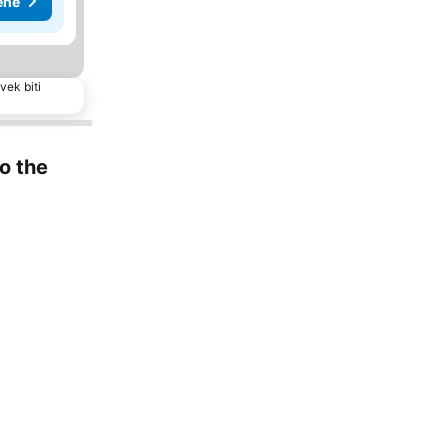
ene
vek biti
to the