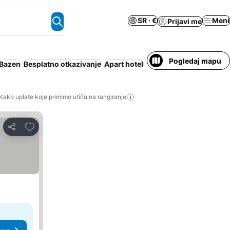
SR · €
Meni
Prijavi me
Pogledaj mapu
Bazen
Besplatno otkazivanje
Apart hotel
Klimatizacija
Cela kuća
Kako uplate koje primimo utiču na rangiranje
Dodati u favorite
Deli