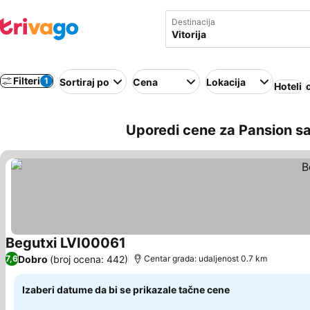
Destinacija
Filteri
1
Sortiraj po
Cena
Lokacija
Hoteli
Uporedi cene za Pansion sa
Begutxi LVI00061
Dobro
(broj ocena: 442)
7,6
Centar grada: udaljenost 0.7 km
Izaberi datume da bi se prikazale tačne cene