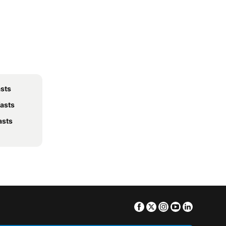
asts
fasts
asts
Facebook
Twitter
Instagram
Youtube
Linkedin