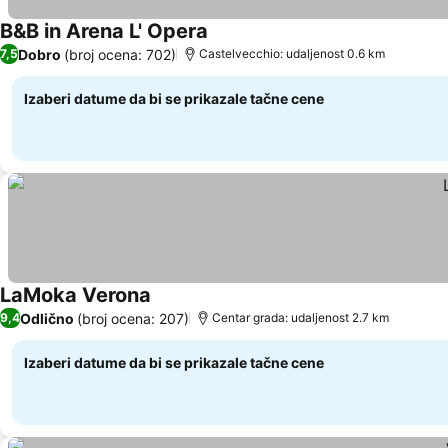
B&B in Arena L' Opera
Dobro
(broj ocena: 702)
7,5
Castelvecchio: udaljenost 0.6 km
Izaberi datume da bi se prikazale tačne cene
LaMoka Verona
Odlično
(broj ocena: 207)
9,4
Centar grada: udaljenost 2.7 km
Izaberi datume da bi se prikazale tačne cene