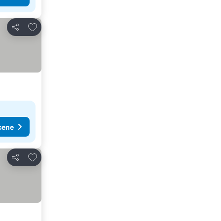
Dodati u favorite
Deli
cene
Dodati u favorite
Deli