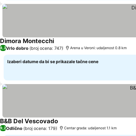
Dimora Montecchi
Vrlo dobro
(broj ocena: 747)
8,3
Arena u Veroni: udaljenost 0.8 km
Izaberi datume da bi se prikazale tačne cene
B&B Del Vescovado
Odlično
(broj ocena: 179)
9,2
Centar grada: udaljenost 1.1 km