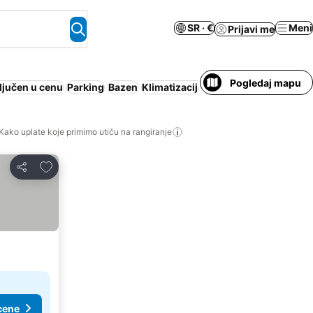
SR · €
Meni
Prijavi me
Pogledaj mapu
ljučen u cenu
Parking
Bazen
Klimatizacija
Apart hotel
Wi-Fi
Pan
Kako uplate koje primimo utiču na rangiranje
Dodati u favorite
Deli
cene