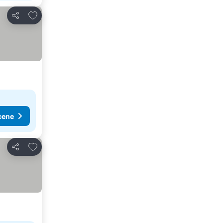
Dodati u favorite
Deli
cene
Dodati u favorite
Deli