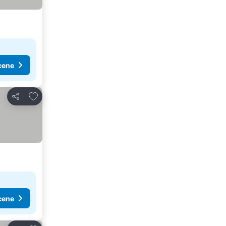
cene
Dodati u favorite
Deli
cene