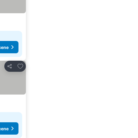
cene
Dodati u favorite
Deli
cene