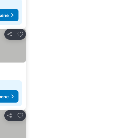
cene
Dodati u favorite
Deli
cene
Dodati u favorite
Deli