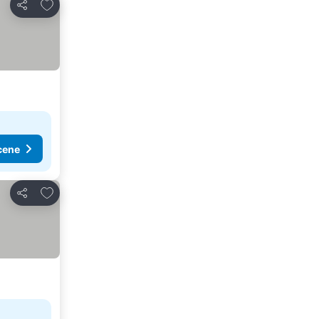
Dodati u favorite
Deli
cene
Dodati u favorite
Deli