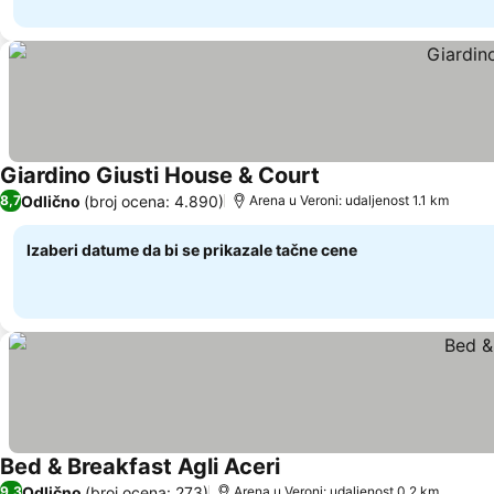
Giardino Giusti House & Court
Odlično
(broj ocena: 4.890)
8,7
Arena u Veroni: udaljenost 1.1 km
Izaberi datume da bi se prikazale tačne cene
Bed & Breakfast Agli Aceri
Odlično
(broj ocena: 273)
9,3
Arena u Veroni: udaljenost 0.2 km