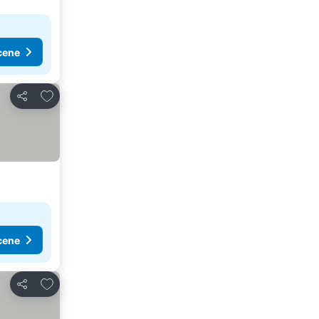
cene
Dodati u favorite
Deli
cene
Dodati u favorite
Deli