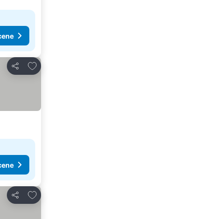
cene
Dodati u favorite
Deli
cene
Dodati u favorite
Deli