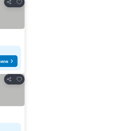
Dodati u favorite
Deli
cene
Dodati u favorite
Deli