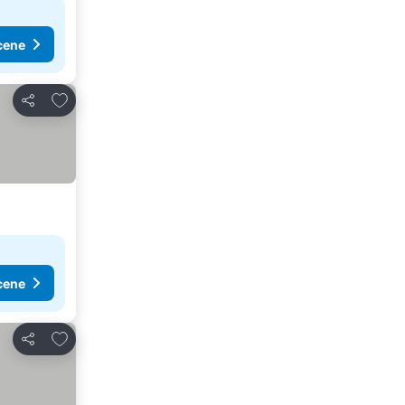
cene
Dodati u favorite
Deli
cene
Dodati u favorite
Deli