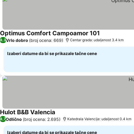
Optimus Comfort Campoamor 101
Pogledaj cene
Vrlo dobro
(broj ocena: 669)
8,3
Centar grada: udaljenost 3.4 km
Izaberi datume da bi se prikazale tačne cene
Hulot B&B Valencia
Pogledaj cene
Odlično
(broj ocena: 2.695)
8,7
Katedrala Valencije: udaljenost 0.4 km
Izaberi datume da bi se prikazale tačne cene