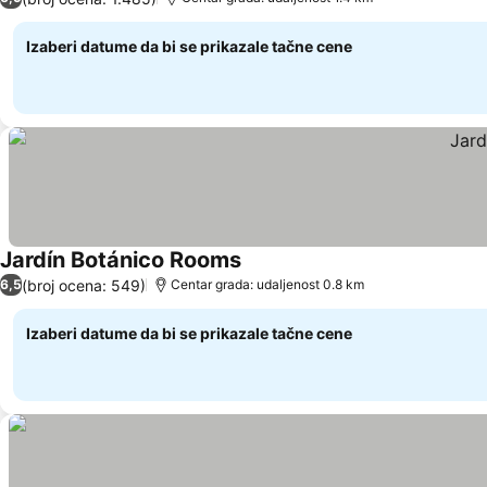
Izaberi datume da bi se prikazale tačne cene
Jardín Botánico Rooms
Pogledaj cene
(broj ocena: 549)
6,5
Centar grada: udaljenost 0.8 km
Izaberi datume da bi se prikazale tačne cene