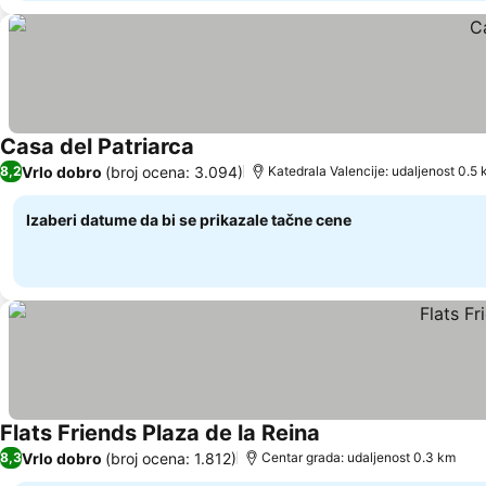
Casa del Patriarca
Pogledaj cene
Vrlo dobro
(broj ocena: 3.094)
8,2
Katedrala Valencije: udaljenost 0.5
Izaberi datume da bi se prikazale tačne cene
Flats Friends Plaza de la Reina
Pogledaj cene
Vrlo dobro
(broj ocena: 1.812)
8,3
Centar grada: udaljenost 0.3 km