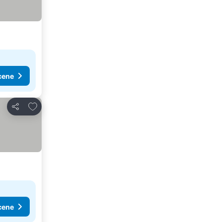
cene
Dodati u favorite
Deli
cene