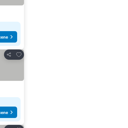
cene
Dodati u favorite
Deli
cene