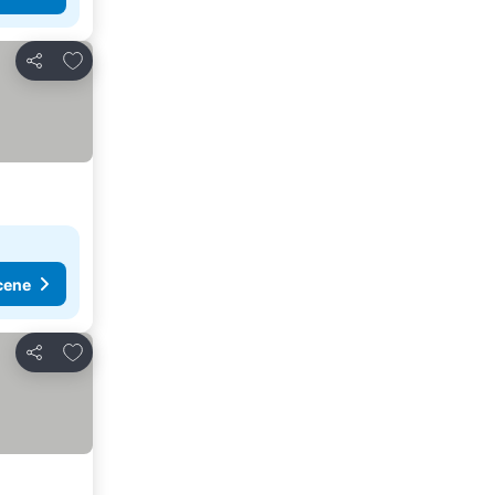
Dodati u favorite
Deli
cene
Dodati u favorite
Deli