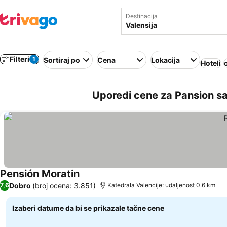
Destinacija
Filteri
1
Sortiraj po
Cena
Lokacija
Hoteli
Uporedi cene za Pansion sa
Pensión Moratin
Pogledaj cene
Dobro
(broj ocena: 3.851)
7,6
Katedrala Valencije: udaljenost 0.6 km
Izaberi datume da bi se prikazale tačne cene