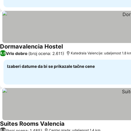
Dormavalencia Hostel
Pogledaj cene
Vrlo dobro
(broj ocena: 2.611)
8,0
Katedrala Valencije: udaljenost 1.8 k
Izaberi datume da bi se prikazale tačne cene
Suites Rooms Valencia
Pogledaj cene
(broj ocena: 1.485)
6,9
Centar grada: udaljenost 1.4 km