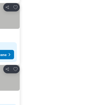
Dodati u favorite
Deli
cene
Dodati u favorite
Deli