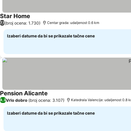
Star Home
Pogledaj cene
(broj ocena: 1.730)
7,1
Centar grada: udaljenost 0.6 km
Izaberi datume da bi se prikazale tačne cene
Pension Alicante
Pogledaj cene
Vrlo dobro
(broj ocena: 3.107)
8,3
Katedrala Valencije: udaljenost 0.8 
Izaberi datume da bi se prikazale tačne cene