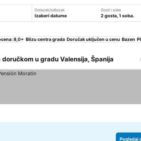
Dolazak/odlazak
Gosti i sobe
Izaberi datume
2 gosta, 1 soba.
ocena: 8,0+
Blizu centra grada
Doručak uključen u cenu
Bazen
P
 doručkom u gradu Valensija, Španija
Pogledaj 