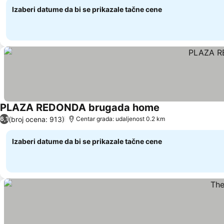
Izaberi datume da bi se prikazale tačne cene
PLAZA REDONDA brugada home
Pogledaj cene
(broj ocena: 913)
6,1
Centar grada: udaljenost 0.2 km
Izaberi datume da bi se prikazale tačne cene