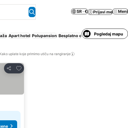
SR · €
Meni
Prijavi me
Pogledaj mapu
laža
Apart hotel
Polupansion
Besplatno otkazivanje
Cela kuća/a
Kako uplate koje primimo utiču na rangiranje
Dodati u favorite
Deli
cene