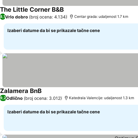
The Little Corner B&B
Pogledaj cene
Vrlo dobro
(broj ocena: 4.134)
8,1
Centar grada: udaljenost 1.7 km
Izaberi datume da bi se prikazale tačne cene
Zalamera BnB
Pogledaj cene
Odlično
(broj ocena: 3.012)
9,2
Katedrala Valencije: udaljenost 1.3 km
Izaberi datume da bi se prikazale tačne cene