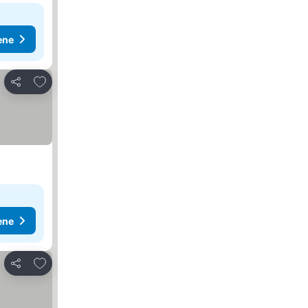
ene
Dodati u favorite
Deli
ene
Dodati u favorite
Deli