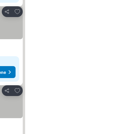
Dodati u favorite
Deli
ene
Dodati u favorite
Deli