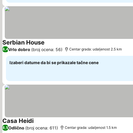
Serbian House
Vrlo dobro
(broj ocena: 56)
8,4
Centar grada: udaljenost 2.5 km
Izaberi datume da bi se prikazale tačne cene
Casa Heidi
Odlično
(broj ocena: 611)
8,5
Centar grada: udaljenost 1.5 km