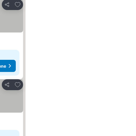
Dodati u favorite
Deli
ene
Dodati u favorite
Deli