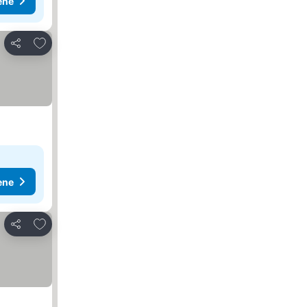
ene
Dodati u favorite
Deli
ene
Dodati u favorite
Deli