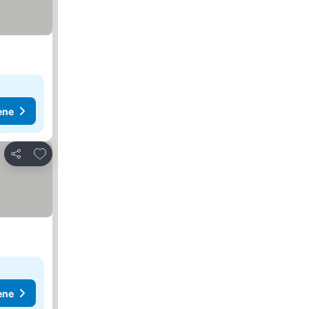
ene
Dodati u favorite
Deli
ene