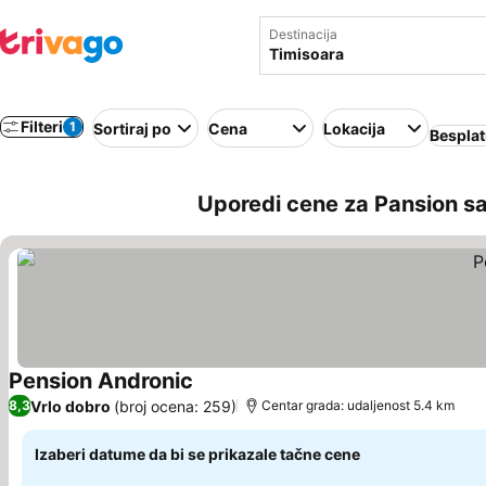
Destinacija
Filteri
1
Sortiraj po
Cena
Lokacija
Besplat
Uporedi cene za Pansion s
Pension Andronic
Vrlo dobro
(broj ocena: 259)
8,3
Centar grada: udaljenost 5.4 km
Izaberi datume da bi se prikazale tačne cene