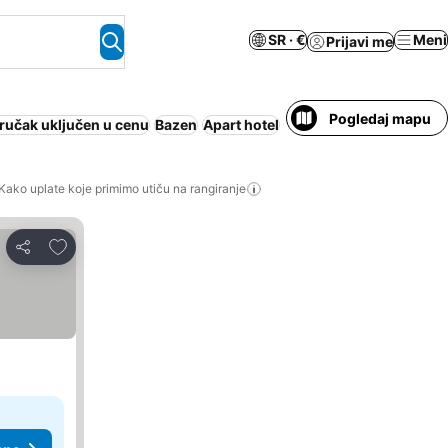
SR · €
Meni
Prijavi me
Pogledaj mapu
ručak uključen u cenu
Bazen
Apart hotel
Klimatizacija
Cela kuća
Kako uplate koje primimo utiču na rangiranje
Dodati u favorite
Deli