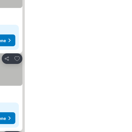
ene
Dodati u favorite
Deli
ene