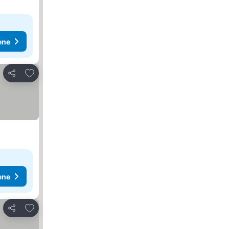
ene
Dodati u favorite
Deli
ene
Dodati u favorite
Deli