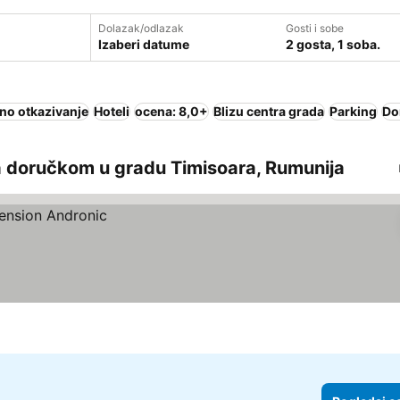
Dolazak/odlazak
Gosti i sobe
Izaberi datume
2 gosta, 1 soba.
no otkazivanje
Hoteli
ocena: 8,0+
Blizu centra grada
Parking
Do
a doručkom u gradu Timisoara, Rumunija