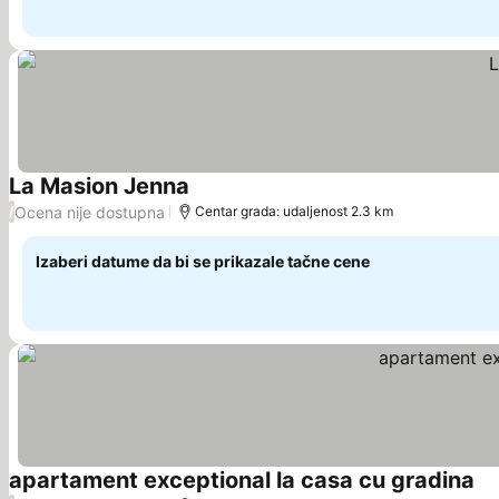
La Masion Jenna
Ocena nije dostupna
/
Centar grada: udaljenost 2.3 km
Izaberi datume da bi se prikazale tačne cene
apartament exceptional la casa cu gradina