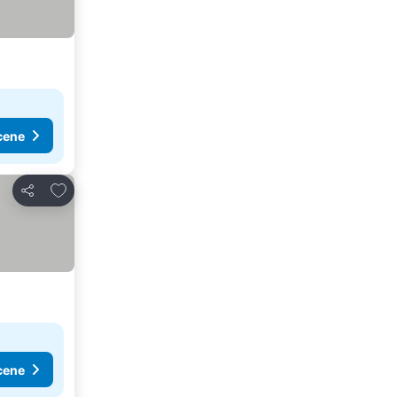
cene
Dodati u favorite
Deli
cene