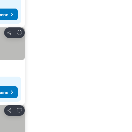
cene
Dodati u favorite
Deli
cene
Dodati u favorite
Deli