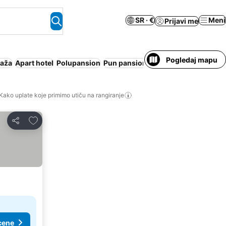
SR · €
Meni
Prijavi me
Pogledaj mapu
laža
Apart hotel
Polupansion
Pun pansion
Wi-Fi
Parking
Bespla
Kako uplate koje primimo utiču na rangiranje
Dodati u favorite
Deli
cene