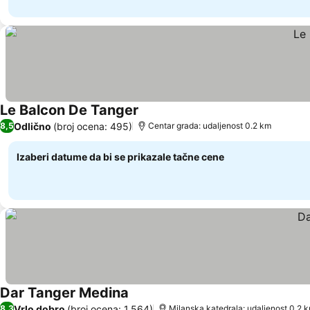
Le Balcon De Tanger
Odlično
(broj ocena: 495)
8,5
Centar grada: udaljenost 0.2 km
Izaberi datume da bi se prikazale tačne cene
Dar Tanger Medina
Vrlo dobro
(broj ocena: 1.564)
8,3
Milanska katedrala: udaljenost 0.2 