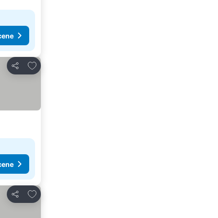
cene
Dodati u favorite
Deli
cene
Dodati u favorite
Deli