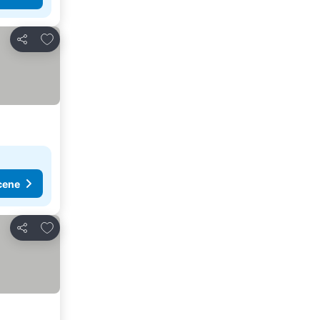
Dodati u favorite
Deli
cene
Dodati u favorite
Deli