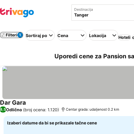
Destinacija
Filteri
1
Sortiraj po
Cena
Lokacija
Hoteli
Uporedi cene za Pansion s
Dar Gara
Odlično
(broj ocena: 1.120)
8,5
Centar grada: udaljenost 0.2 km
Izaberi datume da bi se prikazale tačne cene