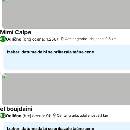
Mimi Calpe
Odlično
(broj ocena: 1.258)
8,6
Centar grada: udaljenost 0.6 km
Izaberi datume da bi se prikazale tačne cene
el boujdaini
Odlično
(broj ocena: 9)
8,5
Centar grada: udaljenost 3.1 km
Izaberi datume da bi se prikazale tačne cene