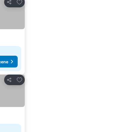
Dodati u favorite
Deli
cene
Dodati u favorite
Deli