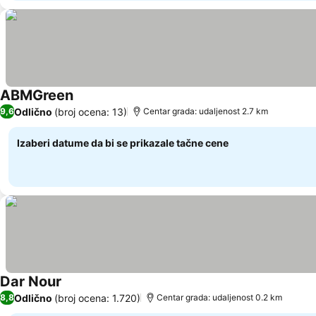
ABMGreen
Odlično
(broj ocena: 13)
9,6
Centar grada: udaljenost 2.7 km
Izaberi datume da bi se prikazale tačne cene
Dar Nour
Odlično
(broj ocena: 1.720)
8,8
Centar grada: udaljenost 0.2 km