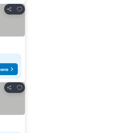
Dodati u favorite
Deli
cene
Dodati u favorite
Deli