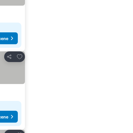
cene
Dodati u favorite
Deli
cene